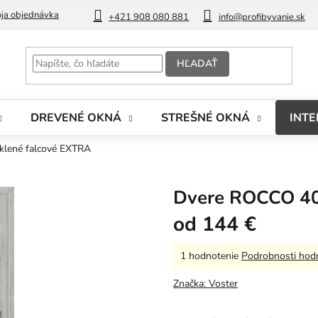
ja objednávka
Blog
+421 908 080 881
info@profibyvanie.sk
HĽADAŤ
DREVENÉ OKNÁ
STREŠNÉ OKNÁ
INTE
klené falcové EXTRA
Dvere ROCCO 40
od
144 €
Priemerné
1 hodnotenie
Podrobnosti hod
hodnotenie
produktu
Značka:
Voster
je
5,0