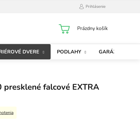
Prihlásenie
NÁKUPNÝ
Prázdny košík
KOŠÍK
RIÉROVÉ DVERE
PODLAHY
GARÁŽOVÉ BRÁ
 presklené falcové EXTRA
notenia