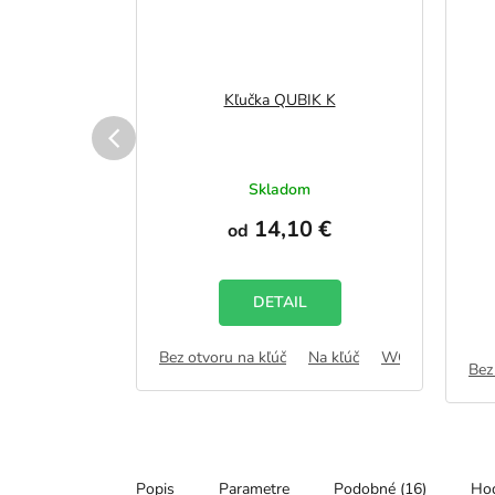
Q SLIM
Kľučka QUBIK K
merné
Skladom
otenie
vku
14,10 €
duktu
od
€
DETAIL
zdičiek.
Bez otvoru na kľúč
Na kľúč
WC zámok
F
Na kľúč
WC zámok
FAB
Bez
Popis
Parametre
Podobné (16)
Hod