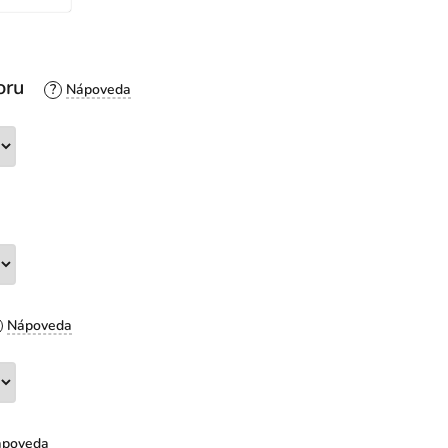
oru
?