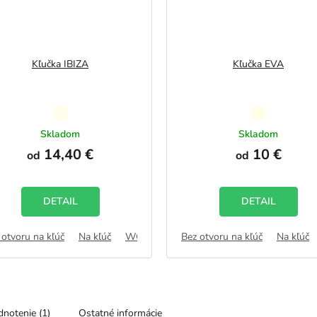
Kľučka IBIZA
Kľučka EVA
Priemerné
Priemerné
hodnotenie
hodnotenie
Skladom
Skladom
produktu
produktu
14,40 €
10 €
od
od
je
je
5,0
5,0
z
z
5
5
DETAIL
DETAIL
hviezdičiek.
hviezdičiek.
AB
 otvoru na kľúč
Na kľúč
WC zámok
Bez otvoru na kľúč
FAB
Na kľúč
notenie (1)
Ostatné informácie