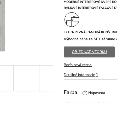
z
MODERNÉ INTERIÉROVÉ DVERE RO
5
R
ÁMOVÉ INTERIÉROVÉ FALCOVÉ DV
hviezdičiek.
EXTRA PEVNÁ RÁMOVÁ KONŠTRU
Výhodná cena za SET zárubne a
OBJEDNAŤ VZORKU
Bezfalcová verzia.
Detailné informácie
Farba
?