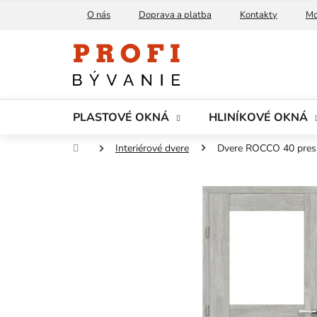
Prejsť
O nás
Doprava a platba
Kontakty
Mo
na
obsah
PLASTOVÉ OKNÁ
HLINÍKOVÉ OKNÁ
Domov
Interiérové dvere
Dvere ROCCO 40 pres