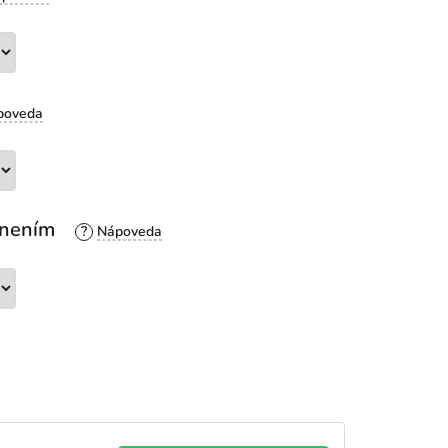
esnením
?