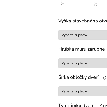
Výška stavebného otv
Hrúbka múru zárubne
Šírka obložky dverí
?
Typ zámku dverí
?