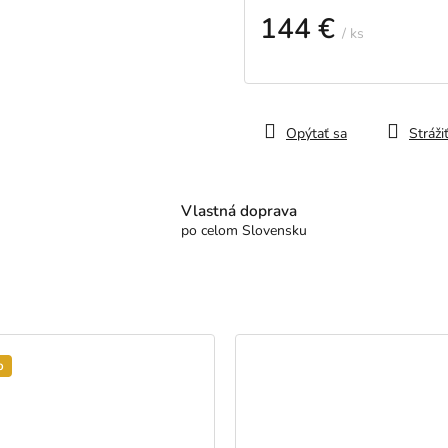
144 €
/ ks
Jednotková
cena:
Opýtať sa
Stráži
Vlastná doprava
po celom Slovensku
p