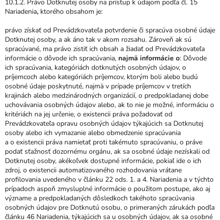
10.1.2. Právo Dotknutej osoby na prístup k údajom podľa čl. 15
Nariadenia
,
ktorého obsahom je:
právo získať od Prevádzkovateľa potvrdenie či spracúva osobné údaje
Dotknutej osoby, a ak áno tak v akom rozsahu. Zároveň ak sú
spracúvané, ma právo zistiť ich obsah a žiadať od Prevádzkovateľa
informácie o dôvode ich spracúvania,
najmä informácie o
: Dôvode
ich spracúvania, kategóriách dotknutých osobných údajov, o
príjemcoch alebo kategóriách príjemcov, ktorým boli alebo budú
osobné údaje poskytnuté, najmä v prípade príjemcov v tretích
krajinách alebo medzinárodných organizácií, o predpokladanej dobe
uchovávania osobných údajov alebo, ak to nie je možné, informáciu o
kritériách na jej určenie, o existencii práva požadovať od
Prevádzkovateľa opravu osobných údajov týkajúcich sa Dotknutej
osoby alebo ich vymazanie alebo obmedzenie spracúvania
a o existencii práva namietať proti takémuto spracúvaniu, o práve
podať sťažnosť dozornému orgánu, ak sa osobné údaje nezískali od
Dotknutej osoby, akékoľvek dostupné informácie, pokiaľ ide o ich
zdroj, o existencii automatizovaného rozhodovania vrátane
profilovania uvedeného v článku 22 ods. 1. a 4. Nariadenia a v týchto
prípadoch aspoň zmysluplné informácie o použitom postupe, ako aj
význame a predpokladaných dôsledkoch takéhoto spracúvania
osobných údajov pre Dotknutú osobu, o primeraných zárukách podľa
článku 46 Nariadenia, týkajúcich sa u osobných údajov, ak sa osobné