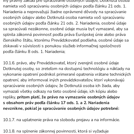
iný právny základ pre spracúvanie osobných údajov, Dotknutá osoba
namieta voči spracúvaniu osobných údajov podľa článku 21 ods. 1.
Nariadenia a neprevažujú žiadne oprávnené dôvody na spracúvanie
osobných údajov alebo Dotknutá osoba namieta voči spracúvaniu
osobných údajov podľa článku 21 ods. 2. Nariadenia, osobné údaje
sa spracúvali nezákonne, osobné údaje musia byť vymazané, aby sa
splnila zákonná povinnosť podľa práva Európskej únie alebo práva
členského štátu, ktorému Prevádzkovateľ podlieha, osobné údaje sa
získavali v súvislosti s ponukou služieb informačnej spoločnosti
podľa článku 8 ods. 1. Nariadenia;
10.1.6. právo, aby Prevádzkovateľ, ktorý zverejnil osobné údaje
Dotknutej osoby, so zreteľom na dostupnú technológiu a náklady na
vykonanie opatrení podnikol primerané opatrenia vrátane technických
opatrení, aby informoval iných prevádzkovateľov, ktorí vykonávajú
spracúvanie osobných údajov, že Dotknutá osoba ich žiada, aby
vymazali všetky odkazy na tieto osobné údaje, ich kópiu alebo
repliky,
pritom platí, že právo na vymazanie osobných údajov
s obsahom práv podľa článku 17 ods. 1. a 2. Nariadenia
nevznikne
, pokiaľ je spracúvanie osobných údajov potrebné:
10.1.7. na uplatnenie práva na slobodu prejavu a na informácie.
10.1.8. na splnenie zákonnej povinnosti, ktorá si vyžaduje