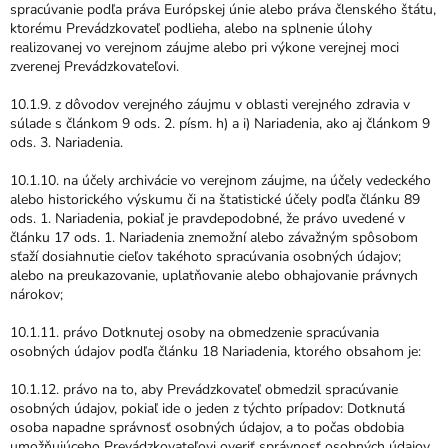
spracúvanie podľa práva Európskej únie alebo práva členského štátu,
ktorému Prevádzkovateľ podlieha, alebo na splnenie úlohy
realizovanej vo verejnom záujme alebo pri výkone verejnej moci
zverenej Prevádzkovateľovi.
10.1.9. z dôvodov verejného záujmu v oblasti verejného zdravia v
súlade s článkom 9 ods. 2. písm. h) a i) Nariadenia, ako aj článkom 9
ods. 3. Nariadenia.
10.1.10. na účely archivácie vo verejnom záujme, na účely vedeckého
alebo historického výskumu či na štatistické účely podľa článku 89
ods. 1. Nariadenia, pokiaľ je pravdepodobné, že právo uvedené v
článku 17 ods. 1. Nariadenia znemožní alebo závažným spôsobom
sťaží dosiahnutie cieľov takéhoto spracúvania osobných údajov;
alebo na preukazovanie, uplatňovanie alebo obhajovanie právnych
nárokov;
10.1.11. právo Dotknutej osoby na obmedzenie spracúvania
osobných údajov podľa článku 18 Nariadenia, ktorého obsahom je:
10.1.12. právo na to, aby Prevádzkovateľ obmedzil spracúvanie
osobných údajov, pokiaľ ide o jeden z týchto prípadov: Dotknutá
osoba napadne správnosť osobných údajov, a to počas obdobia
umožňujúceho Prevádzkovateľovi overiť správnosť osobných údajov,