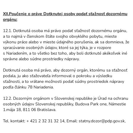
XII.Poučenie o práve Dotknutej osoby podať sťažnosť dozornému
orgánu:
12.1. Dotknutá osoba má právo podať sťažnosť dozornému orgánu,
a to najmä v členskom štáte svojho obvyklého pobytu, mieste
výkonu práce alebo v mieste údajného porušenia, ak sa domnieva, že
spracúvanie osobných údajov, ktoré sa jej týka, je v rozpore
s Nariadením, a to všetko bez toho, aby boli dotknuté akékoľvek iné
správne alebo súdne prostriedky nápravy.
Dotknutá osoba má právo, aby dozorný orgán, ktorému sa sťažnosť
podala, ju ako sťažovateľa informoval o pokroku a výsledku
sťažnosti, a to vrátane možnosti podať súdny prostriedok nápravy
podľa článku 78 Nariadenia.
12.2. Dozorným orgánom v Slovenskej republike je Úrad na ochranu
osobných údajov Slovenskej republiky, Budova Park one, Námestie
1.mája 18, 811 06 Bratislava.
Tel. kontakt: + 421 2 32 31 32 14, Email: statny.dozor@pdp.gov.sk,