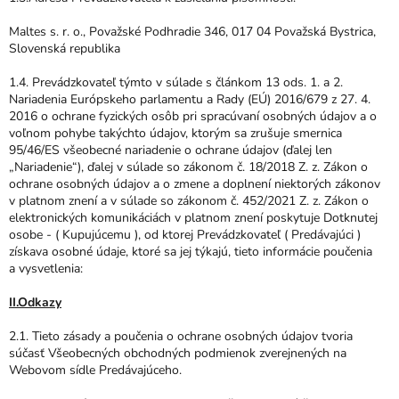
Maltes s. r. o., Považské Podhradie 346, 017 04 Považská Bystrica,
Slovenská republika
1.4. Prevádzkovateľ týmto v súlade s článkom 13 ods. 1. a 2.
Nariadenia Európskeho parlamentu a Rady (EÚ) 2016/679 z 27. 4.
2016 o ochrane fyzických osôb pri spracúvaní osobných údajov a o
voľnom pohybe takýchto údajov, ktorým sa zrušuje smernica
95/46/ES všeobecné nariadenie o ochrane údajov (ďalej len
„Nariadenie“), ďalej v súlade so zákonom č. 18/2018 Z. z. Zákon o
ochrane osobných údajov a o zmene a doplnení niektorých zákonov
v platnom znení a v súlade so zákonom č. 452/2021 Z. z. Zákon o
elektronických komunikáciách v platnom znení poskytuje Dotknutej
osobe - ( Kupujúcemu ), od ktorej Prevádzkovateľ ( Predávajúci )
získava osobné údaje, ktoré sa jej týkajú, tieto informácie poučenia
a vysvetlenia:
II.Odkazy
2.1. Tieto zásady a poučenia o ochrane osobných údajov tvoria
súčasť Všeobecných obchodných podmienok zverejnených na
Webovom sídle Predávajúceho.