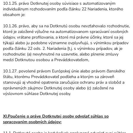
10.1.25. právo Dotknutej osoby súvisiace s automatizovaným
individuálnym rozhodovaním podľa článku 22 Nariadenia, ktorého
obsahom je:
10.1.26. právo, aby sa na Dotknutú osobu nevzťahovalo rozhodnutie,
ktoré je založené výlučne na automatizovanom spracúvaní osobných
údajov, vrátane profilovania, a ktoré má právne účinky, ktoré sa jej
týkajú alebo ju podobne významne ovplyvňujú, s výnimkou prípadov
podľa článku 22 ods. 2. Nariadenia [t.j. s výnimkou prípadov, ak je
rozhodnutie: (a) nevyhnutné na uzavretie, alebo plnenie zmluvy
medzi Dotknutou osobou a Prevádzkovateľom,
10.1.27. povolené právom Európskej únie alebo právom členského
štátu, ktorému Prevádzkovateľ podlieha a ktorým sa zároveň
stanovujú aj vhodné opatrenia zaručujúce ochranu práv a slobôd a
oprávnených záujmov Dotknutej osoby alebo (c) založené na
výslovnom súhlase Dotknutej osoby.
XI.Poučenie o práve Dotknutej osoby odvolať súhlas so
spracovaním osobných údajov: