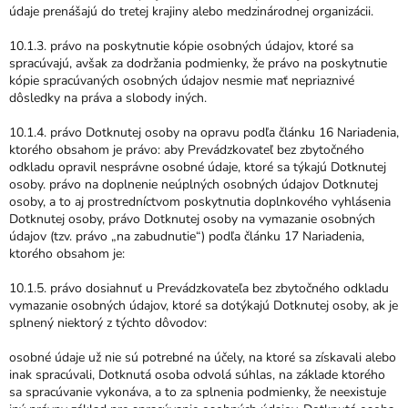
údaje prenášajú do tretej krajiny alebo medzinárodnej organizácii.
10.1.3. právo na poskytnutie kópie osobných údajov, ktoré sa
spracúvajú, avšak za dodržania podmienky, že právo na poskytnutie
kópie spracúvaných osobných údajov nesmie mať nepriaznivé
dôsledky na práva a slobody iných.
10.1.4. právo Dotknutej osoby na opravu podľa článku 16 Nariadenia,
ktorého obsahom je právo: aby Prevádzkovateľ bez zbytočného
odkladu opravil nesprávne osobné údaje, ktoré sa týkajú Dotknutej
osoby. právo na doplnenie neúplných osobných údajov Dotknutej
osoby, a to aj prostredníctvom poskytnutia doplnkového vyhlásenia
Dotknutej osoby, právo Dotknutej osoby na vymazanie osobných
údajov (tzv. právo „na zabudnutie“) podľa článku 17 Nariadenia,
ktorého obsahom je:
10.1.5. právo dosiahnuť u Prevádzkovateľa bez zbytočného odkladu
vymazanie osobných údajov, ktoré sa dotýkajú Dotknutej osoby, ak je
splnený niektorý z týchto dôvodov:
osobné údaje už nie sú potrebné na účely, na ktoré sa získavali alebo
inak spracúvali, Dotknutá osoba odvolá súhlas, na základe ktorého
sa spracúvanie vykonáva, a to za splnenia podmienky, že neexistuje