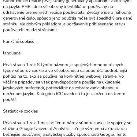
Súbor cookie relácie prvej strany generovaný aplikáciami založenými
na jazyku PHP. Ide o všeobecný identifikátor používaný na
udržiavanie premenných relácie používateľa. Zvyčajne ide o náhodne
generované číslo, spôsob jeho použitia môže byť špecifický pre danú
stránku, ale dobrým príkladom je udržiavanie prihláseného stavu
používateľa medzi stránkami.
Funkčné cookies
language
Prvá strana 1 rok S týmto názvom je spojených mnoho rôznych
typov súborov cookie a vo všeobecnosti sa odporúča podrobnejší
pohľad na to, ako sa používa na konkrétnej webovej stránke. Vo
väčšine prípadov sa však pravdepodobne použije na ukladanie
jazykových preferencií, potenciálne na zobrazovanie obsahu v
uloženom jazyku. Kategória ICC uvedená tu je založená na tomto
použití.
Štatistické cookies
Prvá strana 1 rok 1 mesiac Tento názov súboru cookie je spojený so
službou Google Universal Analytics – čo je významná aktualizácia
bežnejšie používanej analytickej služby spoločnosti Google. Tento