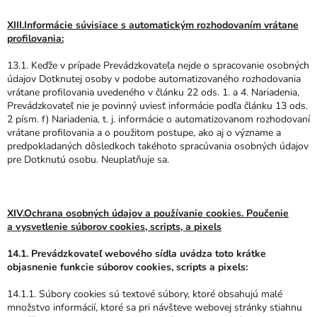
XIII.Informácie súvisiace s automatickým rozhodovaním vrátane
profilovania:
13.1. Keďže v prípade Prevádzkovateľa nejde o spracovanie osobných
údajov Dotknutej osoby v podobe automatizovaného rozhodovania
vrátane profilovania uvedeného v článku 22 ods. 1. a 4. Nariadenia,
Prevádzkovateľ nie je povinný uviesť informácie podľa článku 13 ods.
2 písm. f) Nariadenia, t. j. informácie o automatizovanom rozhodovaní
vrátane profilovania a o použitom postupe, ako aj o význame a
predpokladaných dôsledkoch takéhoto spracúvania osobných údajov
pre Dotknutú osobu. Neuplatňuje sa.
XIV.Ochrana osobných údajov a používanie cookies. Poučenie
a vysvetlenie súborov cookies, scripts, a pixels
14.1. Prevádzkovateľ webového sídla uvádza toto krátke
objasnenie funkcie súborov cookies, scripts a pixels:
14.1.1. Súbory cookies sú textové súbory, ktoré obsahujú malé
množstvo informácií, ktoré sa pri návšteve webovej stránky stiahnu