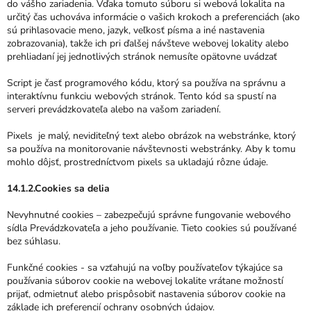
do vášho zariadenia. Vďaka tomuto súboru si webová lokalita na
určitý čas uchováva informácie o vašich krokoch a preferenciách (ako
sú prihlasovacie meno, jazyk, veľkosť písma a iné nastavenia
zobrazovania), takže ich pri ďalšej návšteve webovej lokality alebo
prehliadaní jej jednotlivých stránok nemusíte opätovne uvádzať
Script je časť programového kódu, ktorý sa používa na správnu a
interaktívnu funkciu webových stránok. Tento kód sa spustí na
serveri prevádzkovateľa alebo na vašom zariadení.
Pixels je malý, neviditeľný text alebo obrázok na webstránke, ktorý
sa používa na monitorovanie návštevnosti webstránky. Aby k tomu
mohlo dôjsť, prostredníctvom pixels sa ukladajú rôzne údaje.
14.1.2.Cookies sa delia
Nevyhnutné cookies – zabezpečujú správne fungovanie webového
sídla Prevádzkovateľa a jeho používanie. Tieto cookies sú používané
bez súhlasu.
Funkčné cookies - sa vzťahujú na voľby používateľov týkajúce sa
používania súborov cookie na webovej lokalite vrátane možností
prijať, odmietnuť alebo prispôsobiť nastavenia súborov cookie na
základe ich preferencií ochrany osobných údajov.