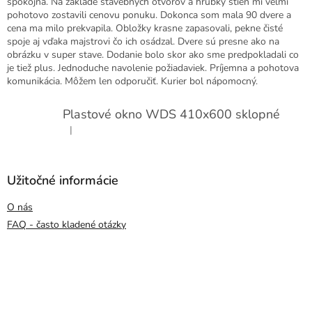
spokojná. Na základe stavebných otvorov a hrúbky stien mi veľmi
pohotovo zostavili cenovu ponuku. Dokonca som mala 90 dvere a
cena ma milo prekvapila. Obložky krasne zapasovali, pekne čisté
spoje aj vďaka majstrovi čo ich osádzal. Dvere sú presne ako na
obrázku v super stave. Dodanie bolo skor ako sme predpokladali co
je tiež plus. Jednoduche navolenie požiadaviek. Príjemna a pohotova
komunikácia. Môžem len odporučiť. Kurier bol nápomocný.
Plastové okno WDS 410x600 sklopné
|
Hodnotenie produktu je 5 z 5 hviezdičiek.
Užitočné informácie
O nás
FAQ - často kladené otázky