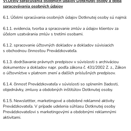
VI.Účely spracúvania osobných údajov Dotknutej osoby a doba
spracovávania osobných údajov
6.1. Účelmi spracúvania osobných údajov Dotknutej osoby sú najmä:
6.1.1. evidencia, tvorba a spracovanie zmlúv a údajov klientov za
účelom uzatvárania zmlúv s tretími osobami.
6.1.2. spracovanie účtovných dokladov a dokladov súvisiacich
s obchodnou činnosťou Prevádzkovateľa.
6.1.3. dodržiavanie právnych predpisov v súvislosti s archiváciou
dokumentov a dokladov napr. podľa zákona č. 431/2002 Z. z., Zákon
o účtovníctve v platnom znení a ďalších príslušných predpisov.
6.1.4. činnosť Prevádzkovateľa v súvislosti so splnením žiadosti,
objednávky, zmluvy a obdobných inštitútov Dotknutej osoby.
6.1.5. Newslettter, marketingové a obdobné reklamné aktivity
Prevádzkovateľa. V prípade udelenia súhlasu Dotknutej osoby
Prevádzkovateľovi s marketingovými a obdobnými reklamnými
aktivitami.