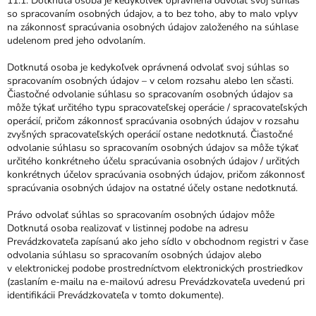
11.1. Dotknutá osoba je kedykoľvek oprávnená odvolať svoj súhlas
so spracovaním osobných údajov, a to bez toho, aby to malo vplyv
na zákonnosť spracúvania osobných údajov založeného na súhlase
udelenom pred jeho odvolaním.
Dotknutá osoba je kedykoľvek oprávnená odvolať svoj súhlas so
spracovaním osobných údajov – v celom rozsahu alebo len sčasti.
Čiastočné odvolanie súhlasu so spracovaním osobných údajov sa
môže týkať určitého typu spracovateľskej operácie / spracovateľských
operácií, pričom zákonnosť spracúvania osobných údajov v rozsahu
zvyšných spracovateľských operácií ostane nedotknutá. Čiastočné
odvolanie súhlasu so spracovaním osobných údajov sa môže týkať
určitého konkrétneho účelu spracúvania osobných údajov / určitých
konkrétnych účelov spracúvania osobných údajov, pričom zákonnosť
spracúvania osobných údajov na ostatné účely ostane nedotknutá.
Právo odvolať súhlas so spracovaním osobných údajov môže
Dotknutá osoba realizovať v listinnej podobe na adresu
Prevádzkovateľa zapísanú ako jeho sídlo v obchodnom registri v čase
odvolania súhlasu so spracovaním osobných údajov alebo
v elektronickej podobe prostredníctvom elektronických prostriedkov
(zaslaním e-mailu na e-mailovú adresu Prevádzkovateľa uvedenú pri
identifikácii Prevádzkovateľa v tomto dokumente).