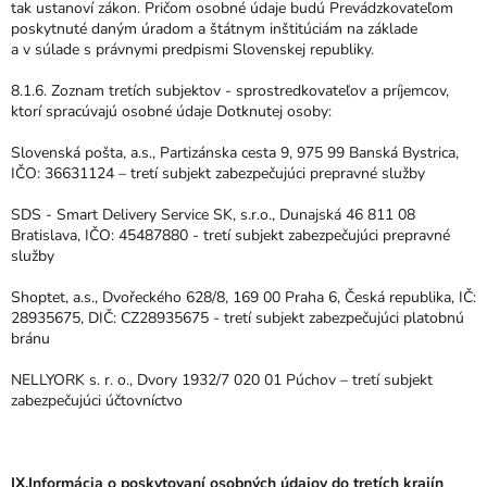
tak ustanoví zákon. Pričom osobné údaje budú Prevádzkovateľom
poskytnuté daným úradom a štátnym inštitúciám na základe
a v súlade s právnymi predpismi Slovenskej republiky.
8.1.6. Zoznam tretích subjektov - sprostredkovateľov a príjemcov,
ktorí spracúvajú osobné údaje Dotknutej osoby:
Slovenská pošta, a.s., Partizánska cesta 9, 975 99 Banská Bystrica,
IČO: 36631124 – tretí subjekt zabezpečujúci prepravné služby
SDS - Smart Delivery Service SK, s.r.o., Dunajská 46 811 08
Bratislava, IČO: 45487880 - tretí subjekt zabezpečujúci prepravné
služby
Shoptet, a.s., Dvořeckého 628/8, 169 00 Praha 6, Česká republika, IČ:
28935675, DIČ: CZ28935675 - tretí subjekt zabezpečujúci platobnú
bránu
NELLYORK s. r. o., Dvory 1932/7 020 01 Púchov – tretí subjekt
zabezpečujúci účtovníctvo
IX.Informácia o poskytovaní osobných údajov do tretích krajín