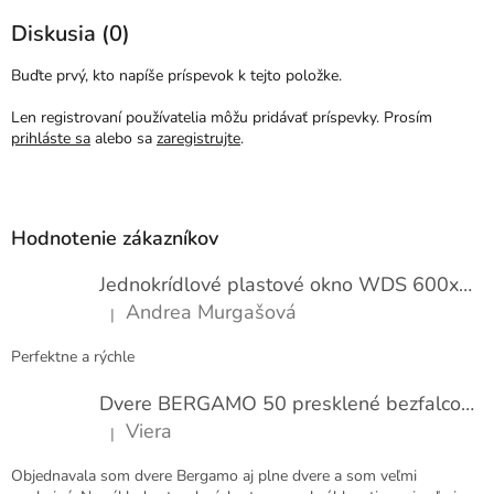
Diskusia (0)
Buďte prvý, kto napíše príspevok k tejto položke.
Len registrovaní používatelia môžu pridávať príspevky. Prosím
prihláste sa
alebo sa
zaregistrujte
.
Z
á
p
Hodnotenie zákazníkov
ä
t
Jednokrídlové plastové okno WDS 600x1000
i
Andrea Murgašová
|
e
Hodnotenie produktu je 5 z 5 hviezdičiek.
Perfektne a rýchle
Dvere BERGAMO 50 presklené bezfalcové EXTRA
Viera
|
Hodnotenie produktu je 5 z 5 hviezdičiek.
Objednavala som dvere Bergamo aj plne dvere a som veľmi