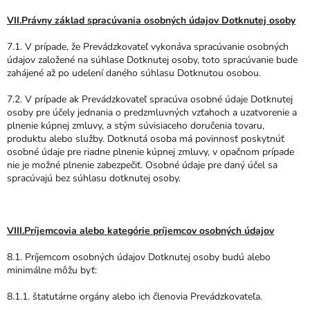
VII.Právny základ spracúvania osobných údajov Dotknutej osoby
7.1. V prípade, že Prevádzkovateľ vykonáva spracúvanie osobných
údajov založené na súhlase Dotknutej osoby, toto spracúvanie bude
zahájené až po udelení daného súhlasu Dotknutou osobou.
7.2. V prípade ak Prevádzkovateľ spracúva osobné údaje Dotknutej
osoby pre účely jednania o predzmluvných vzťahoch a uzatvorenie a
plnenie kúpnej zmluvy, a stým súvisiaceho doručenia tovaru,
produktu alebo služby. Dotknutá osoba má povinnosť poskytnúť
osobné údaje pre riadne plnenie kúpnej zmluvy, v opačnom prípade
nie je možné plnenie zabezpečiť. Osobné údaje pre daný účel sa
spracúvajú bez súhlasu dotknutej osoby.
VIII.Príjemcovia alebo kategórie príjemcov osobných údajov
8.1. Príjemcom osobných údajov Dotknutej osoby budú alebo
minimálne môžu byť:
8.1.1. štatutárne orgány alebo ich členovia Prevádzkovateľa.