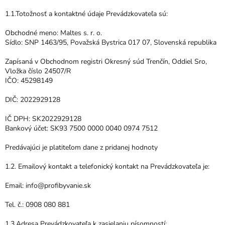
1.1.Totožnosť a kontaktné údaje Prevádzkovateľa sú:
Obchodné meno: Maltes s. r. o.
Sídlo: SNP 1463/95, Považská Bystrica 017 07, Slovenská republika
Zapísaná v Obchodnom registri Okresný súd Trenčín, Oddiel Sro,
Vložka číslo 24507/R
IČO: 45298149
DIČ: 2022929128
IČ DPH: SK2022929128
Bankový účet: SK93 7500 0000 0040 0974 7512
Predávajúci je platiteľom dane z pridanej hodnoty
1.2. Emailový kontakt a telefonický kontakt na Prevádzkovateľa je:
Email: info@profibyvanie.sk
Tel. č.: 0908 080 881
1.3.Adresa Prevádzkovateľa k zasielaniu písomností: