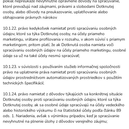
pokiaľ nepreukáže nevyhnutné oprávnené dôvody na spracúvanie,
ktoré prevažujú nad záujmami, právami a slobodami Dotknutej
osoby, alebo dôvody na preukazovanie, uplatňovanie alebo
obhajovanie právnych nárokov
10.1.22. právo kedykoľvek namietať proti spracúvaniu osobných
údajov, ktoré sa týka Dotknutej osoby, na účely priameho
marketingu, vrátane profilovania v rozsahu, v akom súvisí s priamym
marketingom; pritom platí, že ak Dotknutá osoba namieta voči
spracúvaniu osobných údajov na účely priameho marketingu, osobné
údaje sa už na také účely nesmú spracúvať;
10.1.23. v súvislosti s používaním služieb informačnej spoločnosti
právo na uplatnenie práva namietať proti spracúvaniu osobných
údajov prostredníctvom automatizovaných prostriedkov s použitím
technických špecifikácií;
10.1.24. právo namietať z dôvodov týkajúcich sa konkrétnej situácie
Dotknutej osoby proti spracúvaniu osobných údajov, ktoré sa týka
Dotknutej osoby, ak sa osobné údaje spracúvajú na účely vedeckého
alebo historického výskumu či na štatistické účely podľa článku 89
ods. 1. Nariadenia, avšak s výnimkou prípadov, keď je spracúvanie
nevyhnutné na plnenie úlohy z dôvodov verejného záujmu;