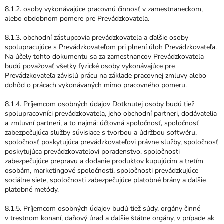
8.1.2. osoby vykonávajúce pracovnú činnosť v zamestnaneckom,
alebo obdobnom pomere pre Prevádzkovateľa.
8.1.3. obchodní zástupcovia prevádzkovateľa a ďalšie osoby
spolupracujúce s Prevádzkovateľom pri plnení úloh Prevádzkovateľa.
Na účely tohto dokumentu sa za zamestnancov Prevádzkovateľa
budú považovať všetky fyzické osoby vykonávajúce pre
Prevádzkovateľa závislú prácu na základe pracovnej zmluvy alebo
dohôd o prácach vykonávaných mimo pracovného pomeru.
8.1.4. Príjemcom osobných údajov Dotknutej osoby budú tiež
spolupracovníci prevádzkovateľa, jeho obchodní partneri, dodávatelia
a zmluvní partneri, a to najmä: účtovná spoločnosť, spoločnosť
zabezpečujúca služby súvisiace s tvorbou a údržbou softwéru,
spoločnosť poskytujúca prevádzkovateľovi právne služby, spoločnosť
poskytujúca prevádzkovateľovi poradenstvo, spoločnosti
zabezpečujúce prepravu a dodanie produktov kupujúcim a tretím
osobám, marketingové spoločnosti, spoločnosti prevádzkujúce
sociálne siete, spoločnosti zabezpečujúce platobné brány a ďalšie
platobné metódy.
8.1.5. Príjemcom osobných údajov budú tiež súdy, orgány činné
v trestnom konaní, daňový úrad a ďalšie štátne orgány, v prípade ak