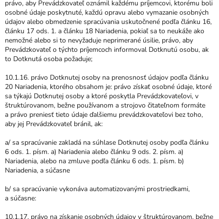
právo, aby Prevádzkovateľ oznámil každému príjemcovi, ktorému boli
osobné údaje poskytnuté, každú opravu alebo vymazanie osobných
údajov alebo obmedzenie spracúvania uskutočnené podľa článku 16,
článku 17 ods. 1. a článku 18 Nariadenia, pokiaľ sa to neukáže ako
nemožné alebo si to nevyžaduje neprimerané úsilie, právo, aby
Prevádzkovateľ o týchto príjemcoch informoval Dotknutú osobu, ak
to Dotknutá osoba požaduje;
10.1.16. právo Dotknutej osoby na prenosnosť údajov podľa článku
20 Nariadenia, ktorého obsahom je: právo získať osobné údaje, ktoré
sa týkajú Dotknutej osoby a ktoré poskytla Prevádzkovateľovi, v
štruktúrovanom, bežne používanom a strojovo čitateľnom formáte
a právo preniesť tieto údaje ďalšiemu prevádzkovateľovi bez toho,
aby jej Prevádzkovateľ bránil, ak:
a/ sa spracúvanie zakladá na súhlase Dotknutej osoby podľa článku
6 ods. 1. písm. a) Nariadenia alebo článku 9 ods. 2. písm. a)
Nariadenia, alebo na zmluve podľa článku 6 ods. 1. písm. b)
Nariadenia, a súčasne
b/ sa spracúvanie vykonáva automatizovanými prostriedkami,
a súčasne:
10.1.17. právo na získanie osobných údajov v štruktúrovanom, bežne