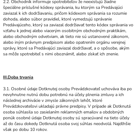
2.2. Obchodník informuje spotrebiteľov že neexistujú žiadne
špeciálne príslušné kódexy správania, ku ktorým sa Predávajúci
zaviazal k ich dodržiavaniu, pričom kódexom správania sa rozumie
dohoda, alebo súbor pravidiel, ktoré vymedzujú správanie
Predávajúceho, ktorý sa zaviazal dodržiavať tento kódex správania vo
vzťahu k jednej alebo viacerým osobitným obchodným praktikám,
alebo obchodným odvetviam, ak tieto nie sú ustanovené zákonom,
alebo iným právnym predpisom alebo opatrením orgánu verejnej
správy, ktoré sa Predávajúci zaviazal dodržiavať, a o spôsobe, akým
sa môže spotrebiteľ s nimi oboznámiť, alebo získať ich znenie.
III.Doba trvania
3.1. Osobné údaje Dotknutej osoby Prevádzkovateľ uchováva iba po
nevyhnutne nutnú dobu potrebnú na účely plnenia zmluvy a ich
následnej archivácie v zmysle zákonných lehôt, ktoré
Prevádzkovateľovi ukladajú právne predpisy. V prípade ak Dotknutá
osoba súhlasila so zasielaním reklamných emailov a obdobných
ponúk osobné údaje Dotknutej osoby sú spracúvané na tieto účely
až do času dokedy Dotknutá osoba svoj súhlas neodvolá. Najdlhšie
však po dobu 10 rokov.