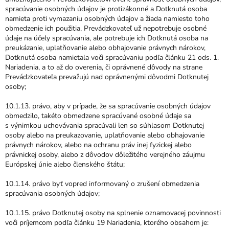
spracúvanie osobných údajov je protizákonné a Dotknutá osoba
namieta proti vymazaniu osobných údajov a žiada namiesto toho
obmedzenie ich použitia, Prevádzkovateľ už nepotrebuje osobné
údaje na účely spracúvania, ale potrebuje ich Dotknutá osoba na
preukázanie, uplatňovanie alebo obhajovanie právnych nárokov,
Dotknutá osoba namietala voči spracúvaniu podľa článku 21 ods. 1.
Nariadenia, a to až do overenia, či oprávnené dôvody na strane
Prevádzkovateľa prevažujú nad oprávnenými dôvodmi Dotknutej
osoby;
10.1.13. právo, aby v prípade, že sa spracúvanie osobných údajov
obmedzilo, takéto obmedzene spracúvané osobné údaje sa
s výnimkou uchovávania spracúvali len so súhlasom Dotknutej
osoby alebo na preukazovanie, uplatňovanie alebo obhajovanie
právnych nárokov, alebo na ochranu práv inej fyzickej alebo
právnickej osoby, alebo z dôvodov dôležitého verejného záujmu
Európskej únie alebo členského štátu;
10.1.14. právo byť vopred informovaný o zrušení obmedzenia
spracúvania osobných údajov;
10.1.15. právo Dotknutej osoby na splnenie oznamovacej povinnosti
voči príjemcom podľa článku 19 Nariadenia, ktorého obsahom je: