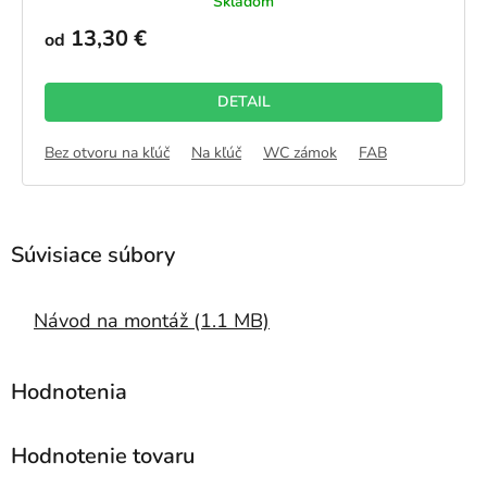
Skladom
hodnotenie
produktu
13,30 €
od
je
5,0
z
DETAIL
5
hviezdičiek.
Bez otvoru na kľúč
Na kľúč
WC zámok
FAB
Návod na montáž (1.1 MB)
Hodnotenie tovaru