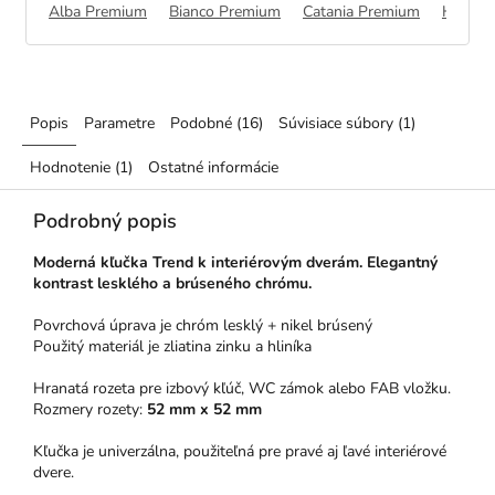
Alba Premium
Bianco Premium
Catania Premium
Halifa
Popis
Parametre
Podobné (16)
Súvisiace súbory (1)
Hodnotenie (1)
Ostatné informácie
Podrobný popis
Moderná kľučka Trend k interiérovým dverám.
Elegantný
kontrast lesklého a brúseného chrómu.
Povrchová úprava je chróm lesklý + nikel brúsený
Použitý materiál je zliatina zinku a hliníka
Hranatá rozeta pre izbový kľúč, WC zámok alebo FAB vložku.
Rozmery rozety:
52 mm x 52 mm
Kľučka je univerzálna, použiteľná pre pravé aj ľavé interiérové
dvere.