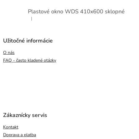
Plastové okno WDS 410x600 sklopné
|
Hodnotenie produktu je 5 z 5 hviezdičiek.
Užitočné informácie
O nás
FAQ - často kladené otázky
Zákaznícky servis
Kontakt
Doprava a platba