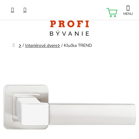
Prejsť
na
NÁKU
obsah
KOŠÍK
Domov
/
Interiérové dvere
/
Kľučka TREND