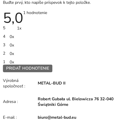
Buďte prvý, kto napíše príspevok k tejto položke.
5,0
Priemerné
1 hodnotenie
hodnotenie
produktu
je
5
1x
5,0
z
4
0x
5
hviezdičiek.
3
0x
2
0x
1
0x
PRIDAŤ HODNOTENIE
V
ý
Výrobná
METAL-BUD II
p
spoločnosť
:
i
s
Robert Gubała ul. Bielowicza 76 32-040
h
Adresa
:
Świątniki Górne
o
d
E-mail
:
biuro@metal-bud.eu
n
o
t