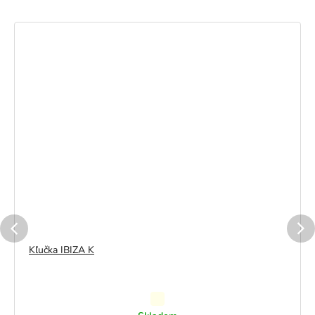
Kľučka IBIZA K
Priemerné