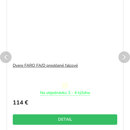
Dvere FARO FA/D presklené falcové
Priemerné
Na objednávku 3 - 4 týždne
hodnotenie
produktu
114 €
je
5,0
z
DETAIL
5
hviezdičiek.