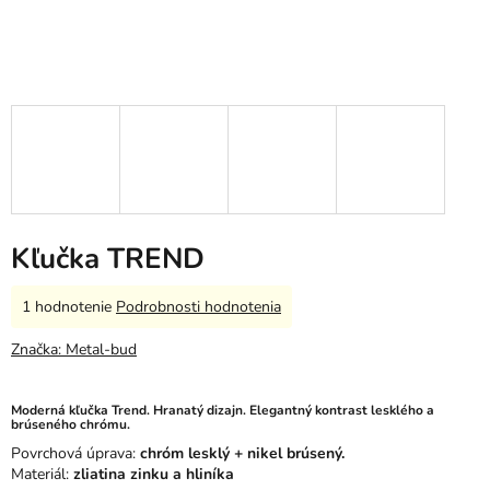
Kľučka TREND
Priemerné
1 hodnotenie
Podrobnosti hodnotenia
hodnotenie
produktu
Značka:
Metal-bud
je
5,0
z
Moderná kľučka Trend. Hranatý dizajn. Elegantný kontrast lesklého a
brúseného chrómu.
5
hviezdičiek.
Povrchová úprava:
chróm lesklý + nikel brúsený.
Materiál:
zliatina zinku a hliníka