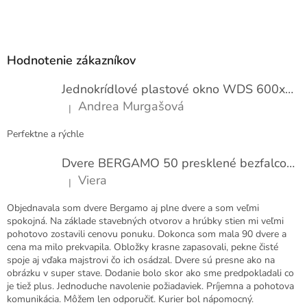
e
Z
n
í
á
p
Hodnotenie zákazníkov
ä
t
Jednokrídlové plastové okno WDS 600x1000
i
Andrea Murgašová
|
e
Hodnotenie produktu je 5 z 5 hviezdičiek.
Perfektne a rýchle
Dvere BERGAMO 50 presklené bezfalcové EXTRA
Viera
|
Hodnotenie produktu je 5 z 5 hviezdičiek.
Objednavala som dvere Bergamo aj plne dvere a som veľmi
spokojná. Na základe stavebných otvorov a hrúbky stien mi veľmi
pohotovo zostavili cenovu ponuku. Dokonca som mala 90 dvere a
cena ma milo prekvapila. Obložky krasne zapasovali, pekne čisté
spoje aj vďaka majstrovi čo ich osádzal. Dvere sú presne ako na
obrázku v super stave. Dodanie bolo skor ako sme predpokladali co
je tiež plus. Jednoduche navolenie požiadaviek. Príjemna a pohotova
komunikácia. Môžem len odporučiť. Kurier bol nápomocný.