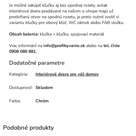
Je možné zakúpiť kľučku aj bez spodnej rozety, avšak
interiérové dvere predávané na našom e-shope majú už
predvŕtaný otvor na spodnú rozetu, je preto nutné zvoliť si
variantu kľučky pre izbový kľúč, WC zámok alebo FAB vložku.
Obsah balenia:
kľučka + kľučka, spojovací materiál
Viac informácií na
info@profibyvanie.sk
alebo na
tel. čísle
0908 080 881.
Dodatočné parametre
Kategória
:
Interiérové dvere pre váš domov
Dostupnosť
:
Skladom
Farba
:
Chróm