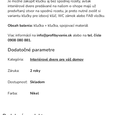
Je možné zakúpiť kľučku aj bez spodnej rozety, avšak
interiérové dvere predávané na našom e-shope majú už
predvŕtaný otvor na spodnú rozetu, je preto nutné zvoliť si
variantu kľučky pre izbový kľúč, WC zámok alebo FAB vložku.
Obsah balenia:
kľučka + kľučka, spojovací materiál
Viac informácií na
info@profibyvanie.sk
alebo na
tel. čísle
0908 080 881.
Dodatočné parametre
Kategória
:
Interiérové dvere pre váš domov
Záruka
:
2 roky
Dostupnosť
:
Skladom
Farba
:
Nikel