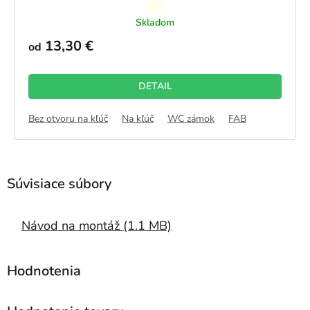
Priemerné
Skladom
hodnotenie
produktu
13,30 €
od
je
5,0
z
DETAIL
5
hviezdičiek.
Bez otvoru na kľúč
Na kľúč
WC zámok
FAB
Návod na montáž (1.1 MB)