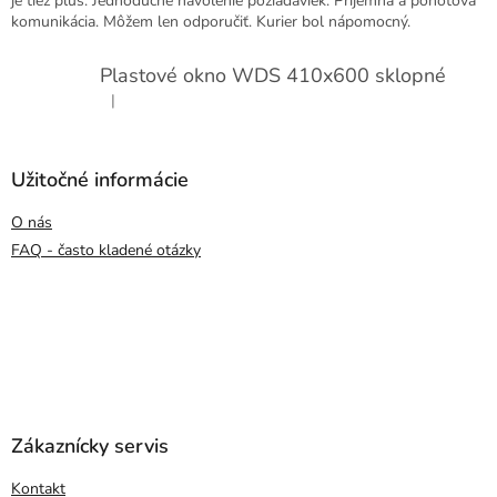
je tiež plus. Jednoduche navolenie požiadaviek. Príjemna a pohotova
komunikácia. Môžem len odporučiť. Kurier bol nápomocný.
Plastové okno WDS 410x600 sklopné
|
Hodnotenie produktu je 5 z 5 hviezdičiek.
Užitočné informácie
O nás
FAQ - často kladené otázky
Zákaznícky servis
Kontakt