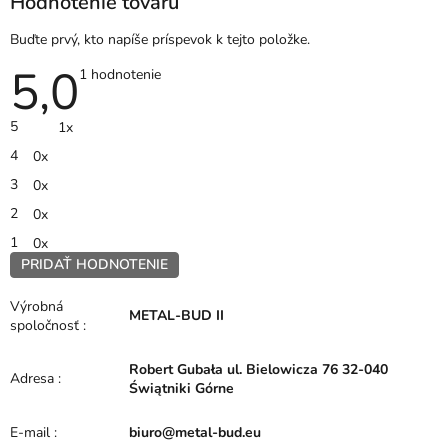
Hodnotenie tovaru
Buďte prvý, kto napíše príspevok k tejto položke.
5,0
Priemerné
1 hodnotenie
hodnotenie
produktu
je
5
1x
5,0
z
4
0x
5
hviezdičiek.
3
0x
2
0x
1
0x
PRIDAŤ HODNOTENIE
V
ý
Výrobná
METAL-BUD II
p
spoločnosť
:
i
s
Robert Gubała ul. Bielowicza 76 32-040
h
Adresa
:
Świątniki Górne
o
d
E-mail
:
biuro@metal-bud.eu
n