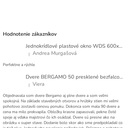
o
t
e
Z
n
í
á
p
Hodnotenie zákazníkov
ä
t
Jednokrídlové plastové okno WDS 600x1000
i
Andrea Murgašová
|
e
Hodnotenie produktu je 5 z 5 hviezdičiek.
Perfektne a rýchle
Dvere BERGAMO 50 presklené bezfalcové EXTRA
Viera
|
Hodnotenie produktu je 5 z 5 hviezdičiek.
Objednavala som dvere Bergamo aj plne dvere a som veľmi
spokojná. Na základe stavebných otvorov a hrúbky stien mi veľmi
pohotovo zostavili cenovu ponuku. Dokonca som mala 90 dvere a
cena ma milo prekvapila. Obložky krasne zapasovali, pekne čisté
spoje aj vďaka majstrovi čo ich osádzal. Dvere sú presne ako na
obrázku v super stave. Dodanie bolo skor ako sme predpokladali co