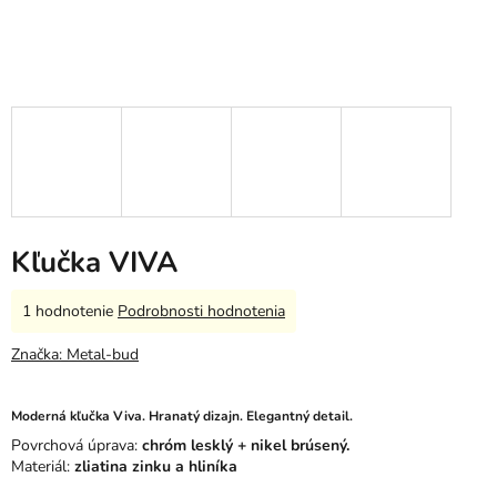
Kľučka VIVA
Priemerné
1 hodnotenie
Podrobnosti hodnotenia
hodnotenie
produktu
Značka:
Metal-bud
je
5,0
z
Moderná kľučka Viva. Hranatý dizajn. Elegantný detail.
5
Povrchová úprava:
chróm lesklý + nikel brúsený.
hviezdičiek.
Materiál:
zliatina zinku a hliníka