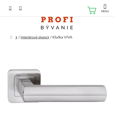
Prejsť
na
NÁKU
obsah
KOŠÍK
Domov
/
Interiérové dvere
/
Kľučka VIVA