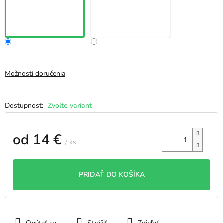
Možnosti doručenia
Zvoľte variant
od
14 €
/ ks
Jednotková
cena:
PRIDAŤ DO KOŠÍKA
Opýtať sa
Strážiť
Zdieľať