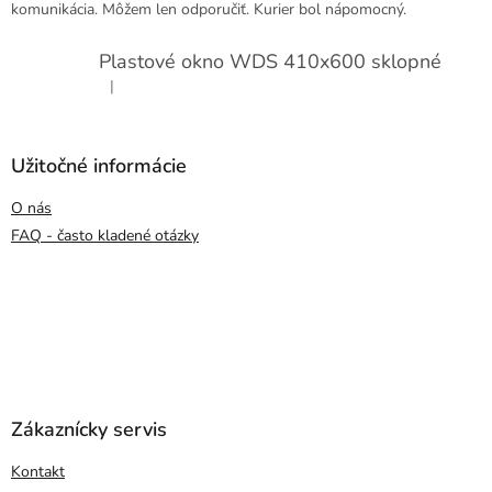
komunikácia. Môžem len odporučiť. Kurier bol nápomocný.
Plastové okno WDS 410x600 sklopné
|
Hodnotenie produktu je 5 z 5 hviezdičiek.
Užitočné informácie
O nás
FAQ - často kladené otázky
Zákaznícky servis
Kontakt