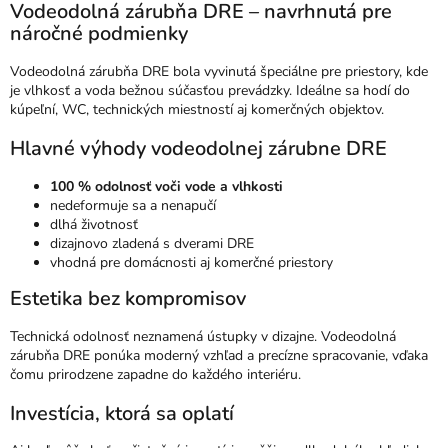
Vodeodolná zárubňa DRE – navrhnutá pre
náročné podmienky
Vodeodolná zárubňa DRE bola vyvinutá špeciálne pre priestory, kde
je vlhkosť a voda bežnou súčasťou prevádzky. Ideálne sa hodí do
kúpeľní, WC, technických miestností aj komerčných objektov.
Hlavné výhody vodeodolnej zárubne DRE
100 % odolnosť voči vode a vlhkosti
nedeformuje sa a nenapučí
dlhá životnosť
dizajnovo zladená s dverami DRE
vhodná pre domácnosti aj komerčné priestory
Estetika bez kompromisov
Technická odolnosť neznamená ústupky v dizajne. Vodeodolná
zárubňa DRE ponúka moderný vzhľad a precízne spracovanie, vďaka
čomu prirodzene zapadne do každého interiéru.
Investícia, ktorá sa oplatí