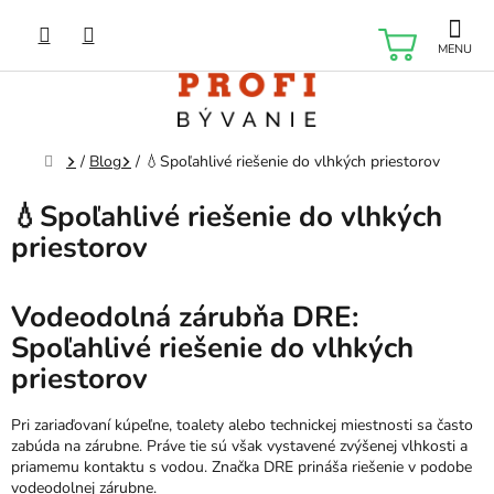
Prejsť
na
NÁKU
obsah
KOŠÍK
Domov
/
Blog
/
💧Spoľahlivé riešenie do vlhkých priestorov
💧Spoľahlivé riešenie do vlhkých
priestorov
Vodeodolná zárubňa DRE:
Spoľahlivé riešenie do vlhkých
priestorov
Pri zariaďovaní kúpeľne, toalety alebo technickej miestnosti sa často
zabúda na zárubne. Práve tie sú však vystavené zvýšenej vlhkosti a
priamemu kontaktu s vodou. Značka DRE prináša riešenie v podobe
vodeodolnej zárubne.