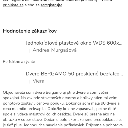
prihláste sa
alebo sa
zaregistrujte
.
Z
á
p
Hodnotenie zákazníkov
ä
t
Jednokrídlové plastové okno WDS 600x1000
i
Andrea Murgašová
|
e
Hodnotenie produktu je 5 z 5 hviezdičiek.
Perfektne a rýchle
Dvere BERGAMO 50 presklené bezfalcové EXTRA
Viera
|
Hodnotenie produktu je 5 z 5 hviezdičiek.
Objednavala som dvere Bergamo aj plne dvere a som veľmi
spokojná. Na základe stavebných otvorov a hrúbky stien mi veľmi
pohotovo zostavili cenovu ponuku. Dokonca som mala 90 dvere a
cena ma milo prekvapila. Obložky krasne zapasovali, pekne čisté
spoje aj vďaka majstrovi čo ich osádzal. Dvere sú presne ako na
obrázku v super stave. Dodanie bolo skor ako sme predpokladali co
je tiež plus. Jednoduche navolenie požiadaviek. Príjemna a pohotova