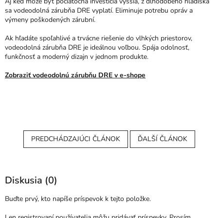
Aj keď môže byť počiatočná investícia vyššia, z dlhodobého hľadiska
sa vodeodolná zárubňa DRE vyplatí. Eliminuje potrebu opráv a
výmeny poškodených zárubní.
Ak hľadáte spoľahlivé a trvácne riešenie do vlhkých priestorov,
vodeodolná zárubňa DRE je ideálnou voľbou. Spája odolnosť,
funkčnosť a moderný dizajn v jednom produkte.
Zobraziť vodeodolnú zárubňu DRE v e-shope
PREDCHÁDZAJÚCI ČLÁNOK
ĎALŠÍ ČLÁNOK
Diskusia (0)
Buďte prvý, kto napíše príspevok k tejto položke.
Len registrovaní používatelia môžu pridávať príspevky. Prosím