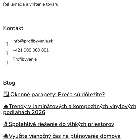
Reklamácia a vrátenie tovaru
Kontakt
info
@
profibyvanie.sk
+421 908 080 881
Profibývanie
Blog
🪟 Okenné parapety: Prečo sú dôležité?
🔥Trendy v laminátových a kompozitných vinylových
podlahách 2026
💧Spoľahlivé riešenie do vlhkých priestorov
🎄Využite vianočný čas na plánovanie domova