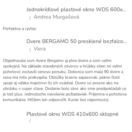
n
ä
í
t
Jednokrídlové plastové okno WDS 600x1000
i
Andrea Murgašová
|
e
Hodnotenie produktu je 5 z 5 hviezdičiek.
Perfektne a rýchle
Dvere BERGAMO 50 presklené bezfalcové EXTRA
Viera
|
Hodnotenie produktu je 5 z 5 hviezdičiek.
Objednavala som dvere Bergamo aj plne dvere a som veľmi
spokojná. Na základe stavebných otvorov a hrúbky stien mi veľmi
pohotovo zostavili cenovu ponuku. Dokonca som mala 90 dvere a
cena ma milo prekvapila. Obložky krasne zapasovali, pekne čisté
spoje aj vďaka majstrovi čo ich osádzal. Dvere sú presne ako na
obrázku v super stave. Dodanie bolo skor ako sme predpokladali co
je tiež plus. Jednoduche navolenie požiadaviek. Príjemna a pohotova
komunikácia. Môžem len odporučiť. Kurier bol nápomocný.
Plastové okno WDS 410x600 sklopné
|
Hodnotenie produktu je 5 z 5 hviezdičiek.