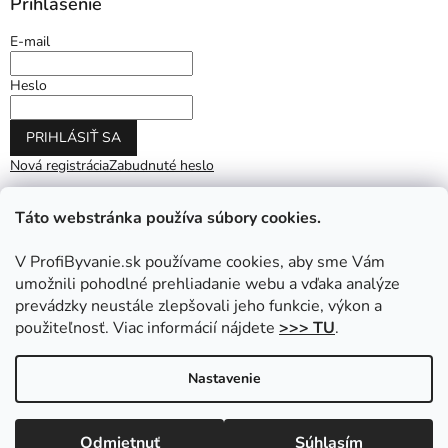
Prihlásenie
E-mail
Heslo
PRIHLÁSIŤ SA
Nová registrácia
Zabudnuté heslo
Táto webstránka používa súbory cookies.
V ProfiByvanie.sk používame cookies, aby sme Vám
umožnili pohodlné prehliadanie webu a vďaka analýze
prevádzky neustále zlepšovali jeho funkcie, výkon a
použiteľnosť. Viac informácií nájdete
>>> TU
.
Vytvoril Shoptet
|
Upravil Balkys
Nastavenie
Copyright 2026
ProfiByvanie.sk
. Všetky práva vyhradené.
Odmietnuť
Súhlasím
Upraviť nastavenie cookies