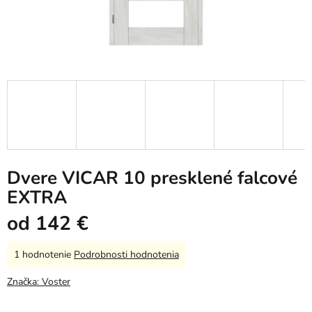
Dvere VICAR 10 presklené falcové
EXTRA
od
142 €
Priemerné
1 hodnotenie
Podrobnosti hodnotenia
hodnotenie
produktu
Značka:
Voster
je
5,0