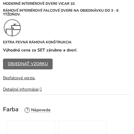
z
MODERNÉ INTERIÉROVÉ DVERE VICAR 10.
5
R
ÁMOVÉ INTERIÉROVÉ FALCOVÉ DVERE NA OBJEDNÁVKU DO 3 - 6
TÝŽDŇOV.
hviezdičiek.
EXTRA PEVNÁ RÁMOVÁ KONŠTRUKCIA
Výhodná cena za SET zárubne a dverí.
OBJEDNAŤ VZORKU
Bezfalcová verzia.
Detailné informácie
Farba
?