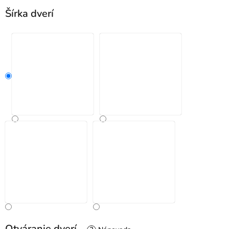
Šírka dverí
Otváranie dverí