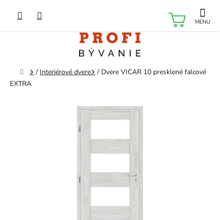
Prejsť
na
NÁKU
obsah
KOŠÍK
Domov
/
Interiérové dvere
/
Dvere VICAR 10 presklené falcové
EXTRA