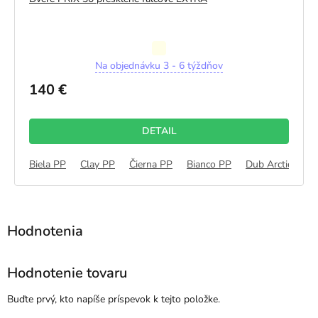
Priemerné
Na objednávku 3 - 6 týždňov
hodnotenie
produktu
140 €
je
5,0
z
DETAIL
5
hviezdičiek.
b Alpin 3D
Biela PP
Dub Kanadský 3D
Clay PP
Čierna PP
Dub Montana 3D
Bianco PP
Dub Nórsky 3D
Dub Arctic PP
Hodnotenie tovaru
Buďte prvý, kto napíše príspevok k tejto položke.