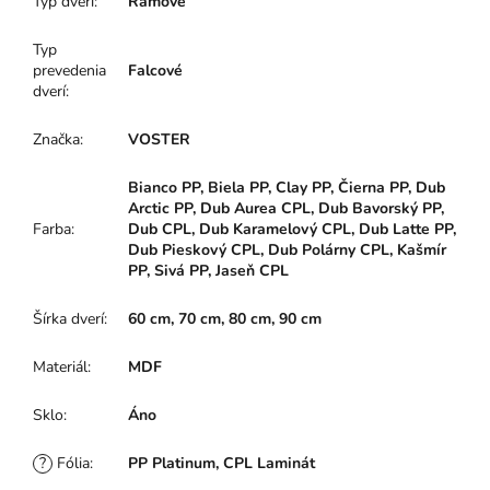
Typ dverí
:
Rámové
Typ
prevedenia
Falcové
dverí
:
Značka
:
VOSTER
Bianco PP, Biela PP, Clay PP, Čierna PP, Dub
Arctic PP, Dub Aurea CPL, Dub Bavorský PP,
Farba
:
Dub CPL, Dub Karamelový CPL, Dub Latte PP,
Dub Pieskový CPL, Dub Polárny CPL, Kašmír
PP, Sivá PP, Jaseň CPL
Šírka dverí
:
60 cm, 70 cm, 80 cm, 90 cm
Materiál
:
MDF
Sklo
:
Áno
?
Fólia
:
PP Platinum, CPL Laminát