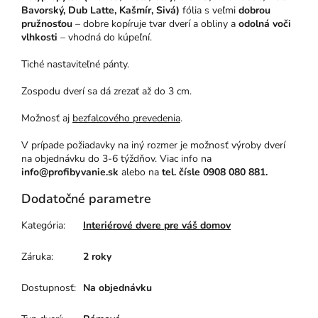
Bavorský, Dub Latte, Kašmír, Sivá)
fólia s veľmi
dobrou
pružnosťou
– dobre kopíruje tvar dverí a obliny a
odolná voči
vlhkosti
– vhodná do kúpeľní.
Tiché nastaviteľné pánty.
Zospodu dverí sa dá zrezať až do 3 cm.
Možnosť aj
bezfalcového prevedenia
.
V prípade požiadavky na iný rozmer je možnosť výroby dverí
na objednávku do 3-6 týždňov. Viac info na
info@profibyvanie.sk
alebo na
tel. čísle 0908 080 881.
Dodatočné parametre
Kategória
:
Interiérové dvere pre váš domov
Záruka
:
2 roky
Dostupnosť
:
Na objednávku