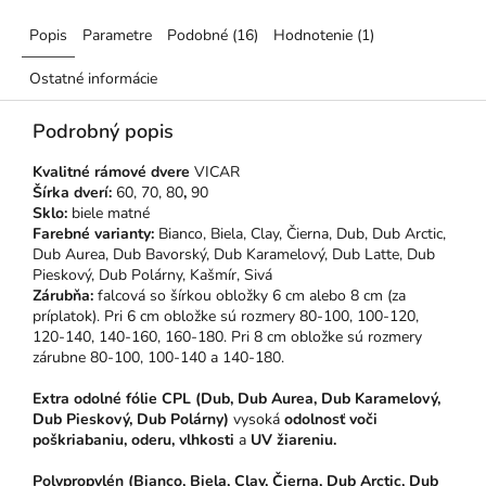
Popis
Parametre
Podobné (16)
Hodnotenie (1)
Ostatné informácie
Podrobný popis
Kvalitné rámové dvere
VICAR
Šírka dverí:
60, 70, 80
,
90
Sklo:
biele matné
Farebné varianty:
Bianco,
Biela, Clay, Čierna, Dub, Dub Arctic,
Dub Aurea, Dub Bavorský, Dub Karamelový, Dub Latte, Dub
Pieskový, Dub Polárny, Kašmír, Sivá
Zárubňa:
falcová so šírkou obložky 6 cm alebo 8 cm (za
príplatok). Pri 6 cm obložke sú rozmery 80-100, 100-120,
120-140, 140-160, 160-180. Pri 8 cm obložke sú rozmery
zárubne 80-100, 100-140 a 140-180.
Extra odolné fólie CPL (Dub, Dub Aurea, Dub Karamelový,
Dub Pieskový, Dub Polárny)
vysoká
odolnosť voči
poškriabaniu, oderu, vlhkosti
a
UV žiareniu.
Polypropylén (Bianco, Biela, Clay, Čierna, Dub Arctic, Dub