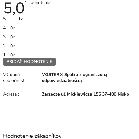
5,0
Priemerné
1 hodnotenie
hodnotenie
produktu
je
5
1x
5,0
z
4
0x
5
hviezdičiek.
3
0x
2
0x
1
0x
PRIDAŤ HODNOTENIE
V
ý
Výrobná
VOSTER® Spółka z ograniczoną
p
spoločnosť
:
odpowiedzialnością
i
s
Adresa
:
Zarzecze ul. Mickiewicza 155 37-400 Nisko
h
o
d
n
Z
o
á
t
p
e
Hodnotenie zákazníkov