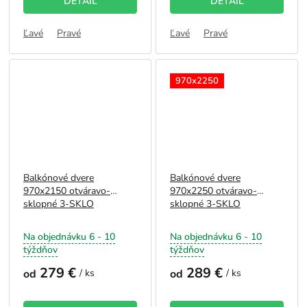
DETAIL
DETAIL
Ľavé
Pravé
Ľavé
Pravé
970x2250
Balkónové dvere
Balkónové dvere
970x2150 otváravo-
970x2250 otváravo-
sklopné 3-SKLO
sklopné 3-SKLO
Na objednávku 6 - 10
Na objednávku 6 - 10
týždňov
týždňov
279 €
289 €
od
/ ks
od
/ ks