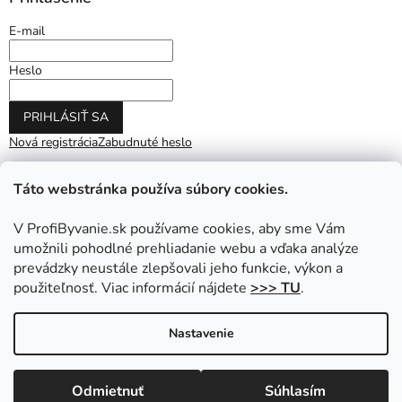
E-mail
Heslo
PRIHLÁSIŤ SA
Nová registrácia
Zabudnuté heslo
Táto webstránka používa súbory cookies.
V ProfiByvanie.sk používame cookies, aby sme Vám
umožnili pohodlné prehliadanie webu a vďaka analýze
prevádzky neustále zlepšovali jeho funkcie, výkon a
použiteľnosť. Viac informácií nájdete
>>> TU
.
Vytvoril Shoptet
|
Upravil Balkys
Nastavenie
Copyright 2026
ProfiByvanie.sk
. Všetky práva vyhradené.
Odmietnuť
Súhlasím
Upraviť nastavenie cookies