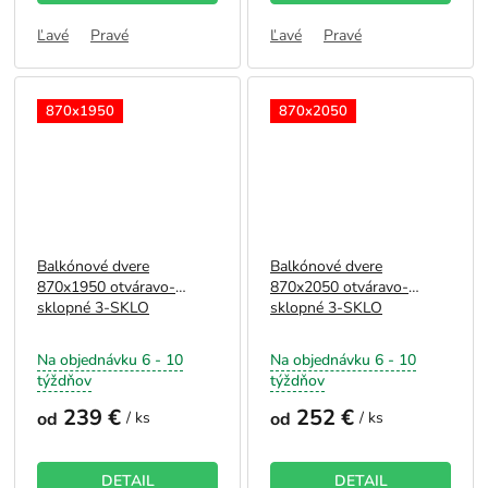
Ľavé
Pravé
Ľavé
Pravé
870x1950
870x2050
Balkónové dvere
Balkónové dvere
870x1950 otváravo-
870x2050 otváravo-
sklopné 3-SKLO
sklopné 3-SKLO
Na objednávku 6 - 10
Na objednávku 6 - 10
týždňov
týždňov
239 €
252 €
od
/ ks
od
/ ks
DETAIL
DETAIL