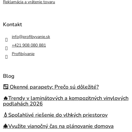
Reklamácia a vrátenie tovaru
Kontakt
info
@
profibyvanie.sk
+421 908 080 881
Profibývanie
Blog
🪟 Okenné parapety: Prečo sú dôležité?
🔥Trendy v laminátových a kompozitných vinylových
podlahách 2026
💧Spoľahlivé riešenie do vlhkých priestorov
🎄Využite vianočný čas na plánovanie domova