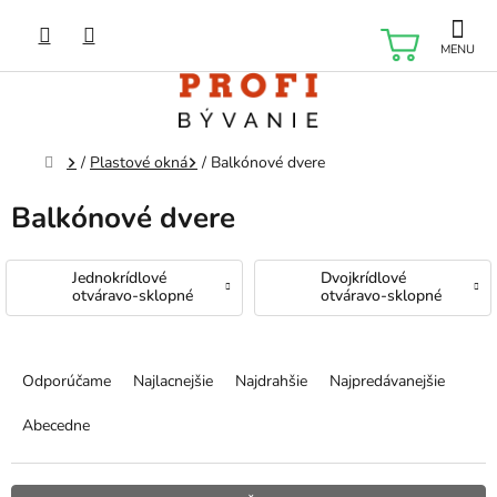
Prejsť
na
NÁKU
obsah
KOŠÍK
Domov
/
Plastové okná
/
Balkónové dvere
Balkónové dvere
Jednokrídlové
Dvojkrídlové
otváravo-sklopné
otváravo-sklopné
R
a
Odporúčame
Najlacnejšie
Najdrahšie
Najpredávanejšie
d
e
Abecedne
n
i