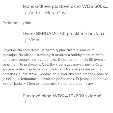
t
Jednokrídlové plastové okno WDS 600x1000
i
Andrea Murgašová
|
e
Hodnotenie produktu je 5 z 5 hviezdičiek.
Perfektne a rýchle
Dvere BERGAMO 50 presklené bezfalcové EXTRA
Viera
|
Hodnotenie produktu je 5 z 5 hviezdičiek.
Objednavala som dvere Bergamo aj plne dvere a som veľmi
spokojná. Na základe stavebných otvorov a hrúbky stien mi veľmi
pohotovo zostavili cenovu ponuku. Dokonca som mala 90 dvere a
cena ma milo prekvapila. Obložky krasne zapasovali, pekne čisté
spoje aj vďaka majstrovi čo ich osádzal. Dvere sú presne ako na
obrázku v super stave. Dodanie bolo skor ako sme predpokladali co
je tiež plus. Jednoduche navolenie požiadaviek. Príjemna a pohotova
komunikácia. Môžem len odporučiť. Kurier bol nápomocný.
Plastové okno WDS 410x600 sklopné
|
Hodnotenie produktu je 5 z 5 hviezdičiek.