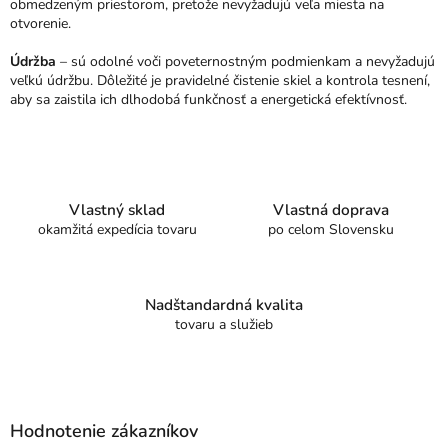
obmedzeným priestorom, pretože nevyžadujú veľa miesta na
otvorenie.
Údržba
– sú odolné voči poveternostným podmienkam a nevyžadujú
veľkú údržbu. Dôležité je pravidelné čistenie skiel a kontrola tesnení,
aby sa zaistila ich dlhodobá funkčnosť a energetická efektívnosť.
Vlastný sklad
Vlastná doprava
okamžitá expedícia tovaru
po celom Slovensku
Nadštandardná kvalita
tovaru a služieb
Z
á
p
Hodnotenie zákazníkov
ä