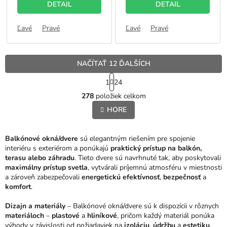
DETAIL
DETAIL
Ľavé
Pravé
Ľavé
Pravé
NAČÍTAŤ 12 ĎALŠÍCH
S
1
24
t
O
r
278
položiek celkom
v
á
l
HORE
n
á
k
o
d
v
a
Balkónové okná/dvere
sú elegantným riešením pre spojenie
a
c
interiéru s exteriérom a ponúkajú
praktický prístup na balkón,
n
i
terasu alebo záhradu
. Tieto dvere sú navrhnuté tak, aby poskytovali
i
e
maximálny prístup svetla
, vytvárali príjemnú atmosféru v miestnosti
e
p
a zároveň zabezpečovali
energetickú efektívnosť
,
bezpečnosť
a
r
komfort
.
v
k
Dizajn a materiály
– Balkónové okná/dvere sú k dispozícii v rôznych
y
materiáloch
–
plastové
a
hliníkové
, pričom každý materiál ponúka
v
výhody v závislosti od požiadaviek na
izoláciu
,
údržbu
a
estetiku
.