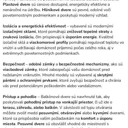
ý
Plastové dvere
sú cenovo dostupné, energeticky efektívne a
p
nenáročné na údržbu.
Hliníkové dvere
sú pevné, odolné voči
i
poveternostným podmienkam a poskytujú moderný vzhľad.
s
u
Izolácia a energetická efektívnosť
– vybavené sú modernými
izolačnými sklami
, ktoré pomáhajú
znižovať tepelné straty
a
zvukovú izoláciu
, čím prispievajú k
úsporám energie
. Kvalitné
izolačné sklá a
viackomorové profily
pomáhajú regulovať teplotu vo
vnútri a udržiavajú domácnosť príjemnú počas celého roka, aj v
extrémnych poveternostných podmienkach.
Bezpečnosť
–
odolné zámky
a
bezpečnostné mechanizmy
, ako sú
viacbodové zámky
, ktoré zabezpečujú vašu domácnosť pred
neželaným vniknutím. Mnohé modely sú vybavené aj
skrytými
pántmi
a
ochrannými prvkami
, ktoré zvyšujú bezpečnosť a chránia
vás pred potenciálnym poškodením alebo vandalizmom.
Prístup a pohodlie
– Balkónové dvere sú navrhnuté tak, aby
poskytovali
pohodlný prístup na vonkajší priestor
, či už ide o
terasu, záhradu, alebo balkón
. V závislosti od typu otvárania
môžete zvoliť medzi
posuvnými
,
otváravými
alebo
kyvnými
dverami,
ktoré sa prispôsobia vašim požiadavkám na
komfort
a
úsporu
miesta
.
Posuvné dvere
sú obzvlášť vhodné do miestností s