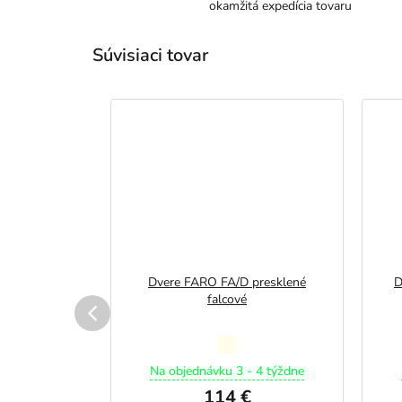
okamžitá expedícia tovaru
Súvisiaci tovar
né falcové
Dvere FARO FA/D presklené
D
falcové
merné
Priemerné
otenie
hodnotenie
m
Na objednávku 3 - 4 týždne
duktu
produktu
 €
114 €