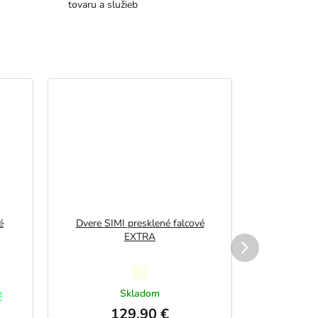
tovaru a služieb
é
Dvere SIMI presklené falcové
Dvere SIMI
EXTRA
Priemerné
hodnotenie
e
Skladom
produktu
129,90 €
1