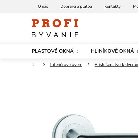
Prejsť
O nás
Doprava a platba
Kontakty
Mo
na
obsah
PLASTOVÉ OKNÁ
HLINÍKOVÉ OKNÁ
Domov
Interiérové dvere
Príslušenstvo k dverá