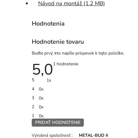
Návod na montáž (1.2 MB)
Hodnotenie tovaru
Buďte prvý, kto napíše príspevok k tejto položke.
5,0
Priemerné
1 hodnotenie
hodnotenie
produktu
je
5
1x
5,0
z
4
0x
5
hviezdičiek.
3
0x
2
0x
1
0x
PRIDAŤ HODNOTENIE
V
ý
Výrobná spoločnosť
:
METAL-BUD II