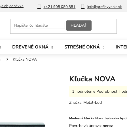
ja objednávka
Blog
+421 908 080 881
info@profibyvanie.sk
HĽADAŤ
DREVENÉ OKNÁ
STREŠNÉ OKNÁ
INTE
m
Kľučka NOVA
Kľučka NOVA
Priemerné
1 hodnotenie
Podrobnosti hod
hodnotenie
produktu
Značka:
Metal-bud
je
5,0
z
Moderná kľučka Nova. Jednoduchý di
5
Povrchová úprava:
nerez