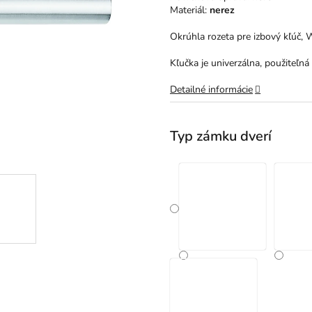
hviezdičiek.
Materiál:
nerez
Okrúhla rozeta pre izbový kľúč,
Kľučka je univerzálna, použiteľná 
Detailné informácie
Typ zámku dverí