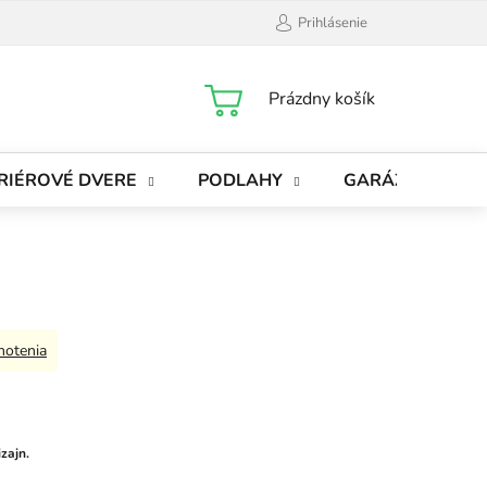
Prihlásenie
NÁKUPNÝ
Prázdny košík
KOŠÍK
RIÉROVÉ DVERE
PODLAHY
GARÁŽOVÉ BRÁ
notenia
zajn.