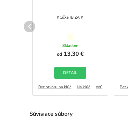
 K
Kľučka IBIZA K
Priemerné
ku
hodnotenie
Skladom
€
produktu
13,30 €
od
je
5,0
z
5
DETAIL
hviezdičiek.
 kľúč
WC zámok
FAB
Bez otvoru na kľúč
Na kľúč
WC zámok
Bez 
FA