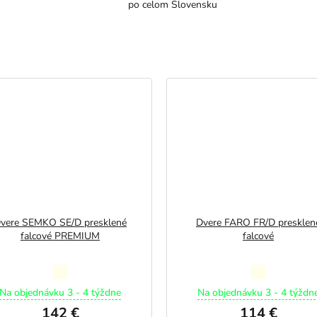
po celom Slovensku
vere SEMKO SE/D presklené
Dvere FARO FR/D presklen
falcové PREMIUM
falcové
Priemerné
Priemerné
hodnotenie
hodnotenie
Na objednávku 3 - 4 týždne
Na objednávku 3 - 4 týždn
produktu
produktu
142 €
114 €