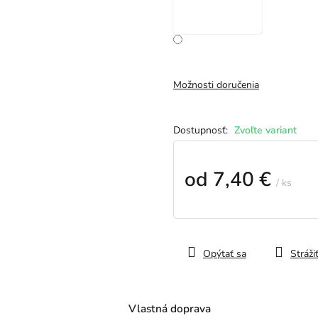
Možnosti doručenia
Zvoľte variant
od
7,40 €
/ ks
Jednotková
cena:
Opýtať sa
Stráži
Vlastná doprava