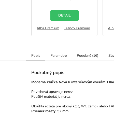
je
5,0
z
5
DETAIL
zdičiek.
hviezdičiek.
Alba Premium
Bianco Premium
Catania Pr
Alb
Popis
Parametre
Podobné (16)
Súv
Podrobný popis
Moderná kľučka Nova k interiérovým dverám. Hla
Povrchová úprava je nerez.
Použitý materiál je nerez.
Okrúhla rozeta pre izbový kľúč, WC zámok alebo FA
Priemer rozety: 52 mm