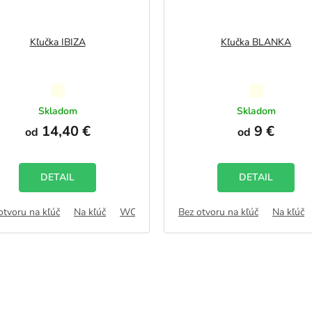
Kľučka IBIZA
Kľučka BLANKA
Priemerné
Priemerné
hodnotenie
hodnotenie
Skladom
Skladom
produktu
produktu
14,40 €
9 €
od
od
je
je
5,0
5,0
z
z
5
5
DETAIL
DETAIL
hviezdičiek.
hviezdičiek.
otvoru na kľúč
B
Na kľúč
WC zámok
Bez otvoru na kľúč
FAB
Na kľúč