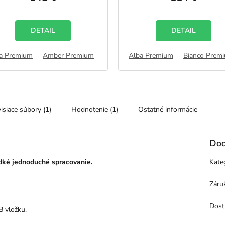
je
je
5,0
5,0
z
z
5
5
DETAIL
DETAIL
hviezdičiek.
hviezdičiek.
emium
a Premium
Halifax Premium
Amber Premium
Wotan Premium
Arctic Premium
Alba Premium
Bianco Premium
Bianco Prem
isiace súbory (1)
Hodnotenie (1)
Ostatné informácie
Dod
dké jednoduché spracovanie.
Kate
Záru
Dost
B vložku.