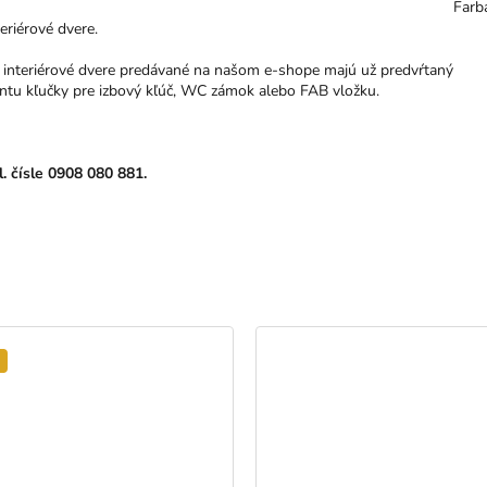
Farb
teriérové dvere.
ak interiérové dvere predávané na našom e-shope majú už predvŕtaný
iantu kľučky pre izbový kľúč, WC zámok alebo FAB vložku.
l. čísle 0908 080 881.