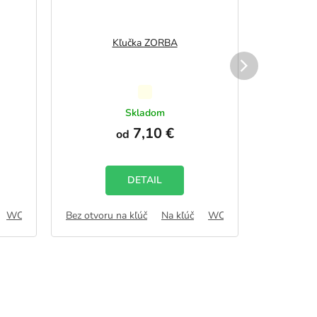
Kľučka ZORBA
Priemerné
hodnotenie
Skladom
produktu
7,10 €
od
je
5,0
z
5
DETAIL
hviezdičiek.
WC zámok
Bez otvoru na kľúč
FAB
Na kľúč
WC zámok
Bez otvoru
FAB