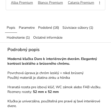
Alba Premium
Bianco Premium
Catania Premium
Halifa
Popis
Parametre
Podobné (16)
Súvisiace súbory (1)
Hodnotenie (1)
Ostatné informácie
Podrobný popis
Moderná kľučka Daro k interiérovým dverám.
Elegantný
kontrast lesklého a brúseného chrómu.
Povrchová úprava je chróm lesklý + nikel brúsený
Použitý materiál je zliatina zinku a hliníka
Hranatá rozeta pre izbový kľúč, WC zámok alebo FAB vložku.
Rozmery rozety:
52 mm x 52 mm
Kľučka je univerzálna, použiteľná pre pravé aj ľavé interiérové
dvere.