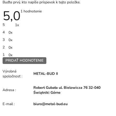
Buďte prvý, kto napíše príspevok k tejto položke.
5,0
Priemerné
1 hodnotenie
hodnotenie
produktu
je
5
1x
5,0
z
4
0x
5
hviezdičiek.
3
0x
2
0x
1
0x
PRIDAŤ HODNOTENIE
V
ý
Výrobná
METAL-BUD II
p
spoločnosť
:
i
s
Robert Gubała ul. Bielowicza 76 32-040
h
Adresa
:
Świątniki Górne
o
d
E-mail
:
biuro@metal-bud.eu
n
o
t