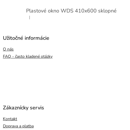
Plastové okno WDS 410x600 sklopné
|
Hodnotenie produktu je 5 z 5 hviezdičiek.
Užitočné informácie
O nás
FAQ - často kladené otázky
Zákaznícky servis
Kontakt
Doprava a platba