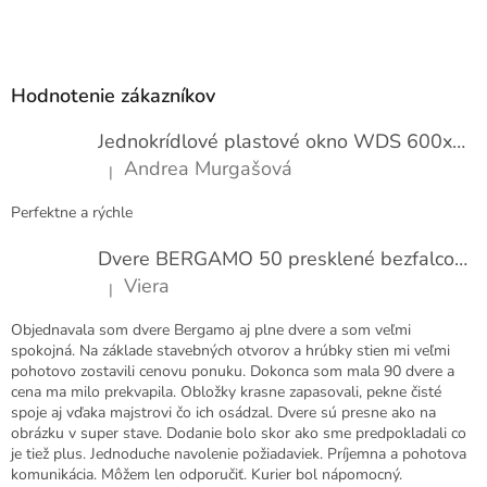
e
Z
n
í
á
p
Hodnotenie zákazníkov
ä
t
Jednokrídlové plastové okno WDS 600x1000
i
Andrea Murgašová
|
e
Hodnotenie produktu je 5 z 5 hviezdičiek.
Perfektne a rýchle
Dvere BERGAMO 50 presklené bezfalcové EXTRA
Viera
|
Hodnotenie produktu je 5 z 5 hviezdičiek.
Objednavala som dvere Bergamo aj plne dvere a som veľmi
spokojná. Na základe stavebných otvorov a hrúbky stien mi veľmi
pohotovo zostavili cenovu ponuku. Dokonca som mala 90 dvere a
cena ma milo prekvapila. Obložky krasne zapasovali, pekne čisté
spoje aj vďaka majstrovi čo ich osádzal. Dvere sú presne ako na
obrázku v super stave. Dodanie bolo skor ako sme predpokladali co
je tiež plus. Jednoduche navolenie požiadaviek. Príjemna a pohotova
komunikácia. Môžem len odporučiť. Kurier bol nápomocný.