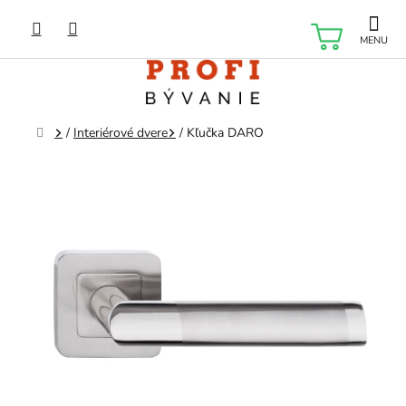
Prejsť
na
NÁKU
obsah
KOŠÍK
Domov
/
Interiérové dvere
/
Kľučka DARO