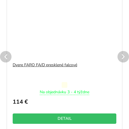
Dvere FARO FA/D presklené falcové
Priemerné
Na objednávku 3 - 4 týždne
hodnotenie
produktu
114 €
je
5,0
z
DETAIL
5
hviezdičiek.