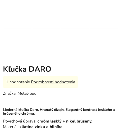
Kľučka DARO
Priemerné
1 hodnotenie
Podrobnosti hodnotenia
hodnotenie
produktu
Značka:
Metal-bud
je
5,0
z
Moderná kľučka Daro. Hranatý dizajn. Elegantný kontrast lesklého a
brúseného chrómu.
5
hviezdičiek.
Povrchová úprava:
chróm lesklý + nikel brúsený.
Materiál:
zliatina zinku a hliníka