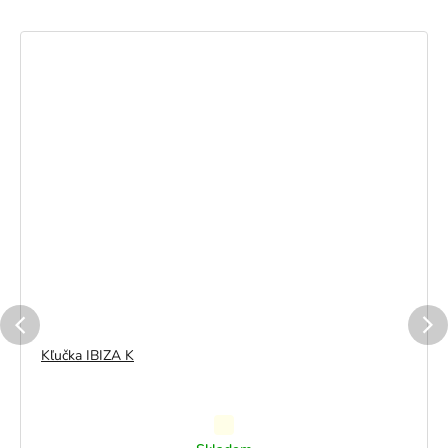
Kľučka IBIZA K
Priemerné