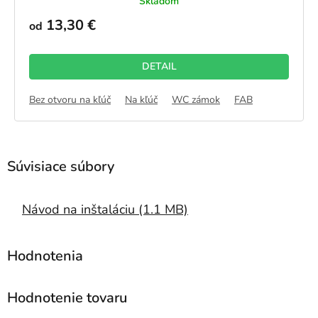
Skladom
hodnotenie
produktu
13,30 €
od
je
5,0
z
DETAIL
5
hviezdičiek.
Bez otvoru na kľúč
Na kľúč
WC zámok
FAB
Návod na inštaláciu (1.1 MB)
Hodnotenie tovaru