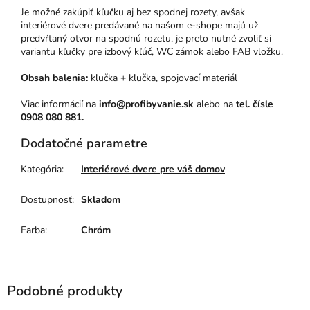
Je možné zakúpiť kľučku aj bez spodnej rozety, avšak
interiérové dvere predávané na našom e-shope majú už
predvŕtaný otvor na spodnú rozetu, je preto nutné zvoliť si
variantu kľučky pre izbový kľúč, WC zámok alebo FAB vložku.
Obsah balenia:
kľučka + kľučka, spojovací materiál
Viac informácií na
info@profibyvanie.sk
alebo na
tel. čísle
0908 080 881.
Dodatočné parametre
Kategória
:
Interiérové dvere pre váš domov
Dostupnosť
:
Skladom
Farba
:
Chróm