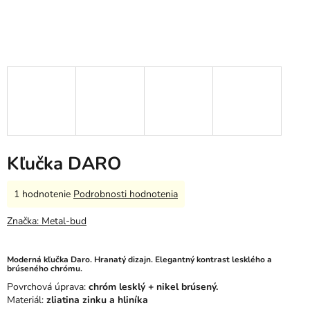
Kľučka DARO
Priemerné
1 hodnotenie
Podrobnosti hodnotenia
hodnotenie
produktu
Značka:
Metal-bud
je
5,0
z
Moderná kľučka Daro. Hranatý dizajn. Elegantný kontrast lesklého a
brúseného chrómu.
5
hviezdičiek.
Povrchová úprava:
chróm lesklý + nikel brúsený.
Materiál:
zliatina zinku a hliníka