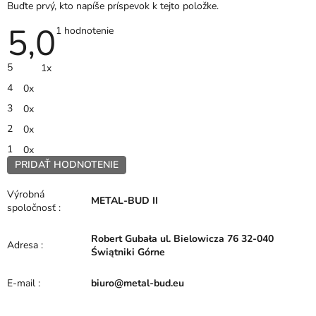
Buďte prvý, kto napíše príspevok k tejto položke.
5,0
Priemerné
1 hodnotenie
hodnotenie
produktu
je
5
1x
5,0
z
4
0x
5
hviezdičiek.
3
0x
2
0x
1
0x
PRIDAŤ HODNOTENIE
V
ý
Výrobná
METAL-BUD II
p
spoločnosť
:
i
s
Robert Gubała ul. Bielowicza 76 32-040
h
Adresa
:
Świątniki Górne
o
d
E-mail
:
biuro@metal-bud.eu
n
o
t