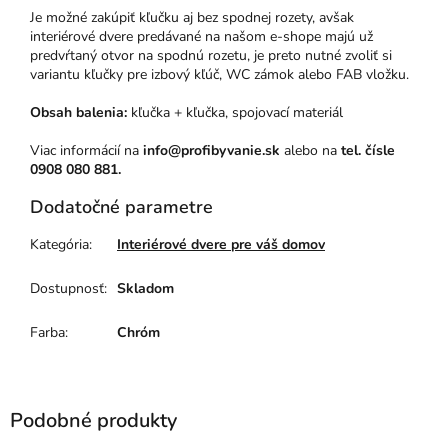
Je možné zakúpiť kľučku aj bez spodnej rozety, avšak
interiérové dvere predávané na našom e-shope majú už
predvŕtaný otvor na spodnú rozetu, je preto nutné zvoliť si
variantu kľučky pre izbový kľúč, WC zámok alebo FAB vložku.
Obsah balenia:
kľučka + kľučka, spojovací materiál
Viac informácií na
info@profibyvanie.sk
alebo na
tel. čísle
0908 080 881.
Dodatočné parametre
Kategória
:
Interiérové dvere pre váš domov
Dostupnosť
:
Skladom
Farba
:
Chróm