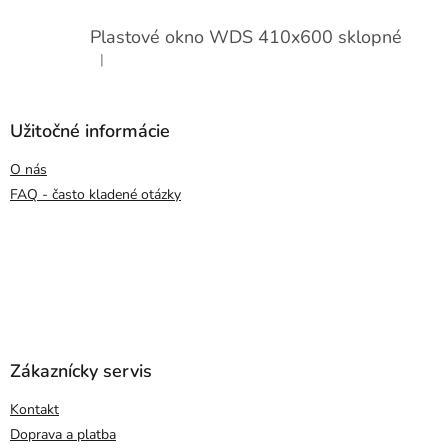
Plastové okno WDS 410x600 sklopné
|
Hodnotenie produktu je 5 z 5 hviezdičiek.
Užitočné informácie
O nás
FAQ - často kladené otázky
Zákaznícky servis
Kontakt
Doprava a platba