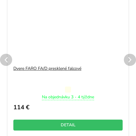
Dvere FARO FA/D presklené falcové
Priemerné
Na objednávku 3 - 4 týždne
hodnotenie
produktu
114 €
je
5,0
z
DETAIL
5
hviezdičiek.