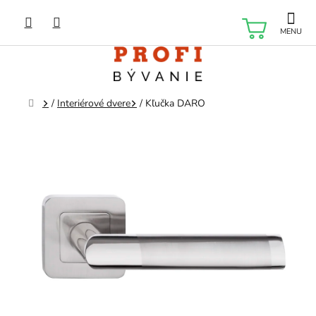
Prejsť
na
NÁKU
obsah
KOŠÍK
Domov
/
Interiérové dvere
/
Kľučka DARO