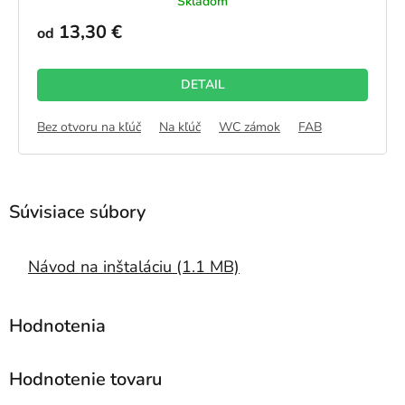
Skladom
hodnotenie
produktu
13,30 €
od
je
5,0
z
DETAIL
5
hviezdičiek.
Bez otvoru na kľúč
Na kľúč
WC zámok
FAB
Návod na inštaláciu (1.1 MB)
Hodnotenie tovaru