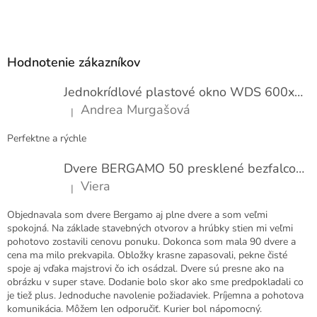
e
Z
n
í
á
p
Hodnotenie zákazníkov
ä
t
Jednokrídlové plastové okno WDS 600x1000
i
Andrea Murgašová
|
e
Hodnotenie produktu je 5 z 5 hviezdičiek.
Perfektne a rýchle
Dvere BERGAMO 50 presklené bezfalcové EXTRA
Viera
|
Hodnotenie produktu je 5 z 5 hviezdičiek.
Objednavala som dvere Bergamo aj plne dvere a som veľmi
spokojná. Na základe stavebných otvorov a hrúbky stien mi veľmi
pohotovo zostavili cenovu ponuku. Dokonca som mala 90 dvere a
cena ma milo prekvapila. Obložky krasne zapasovali, pekne čisté
spoje aj vďaka majstrovi čo ich osádzal. Dvere sú presne ako na
obrázku v super stave. Dodanie bolo skor ako sme predpokladali co
je tiež plus. Jednoduche navolenie požiadaviek. Príjemna a pohotova
komunikácia. Môžem len odporučiť. Kurier bol nápomocný.