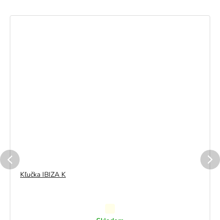
Kľučka IBIZA K
Priemerné