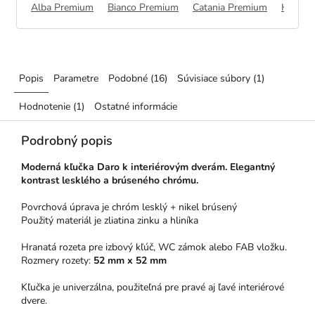
Alba Premium
Bianco Premium
Catania Premium
Halifa
Popis
Parametre
Podobné (16)
Súvisiace súbory (1)
Hodnotenie (1)
Ostatné informácie
Podrobný popis
Moderná kľučka Daro k interiérovým dverám.
Elegantný
kontrast lesklého a brúseného chrómu.
Povrchová úprava je chróm lesklý + nikel brúsený
Použitý materiál je zliatina zinku a hliníka
Hranatá rozeta pre izbový kľúč, WC zámok alebo FAB vložku.
Rozmery rozety:
52 mm x 52 mm
Kľučka je univerzálna, použiteľná pre pravé aj ľavé interiérové
dvere.