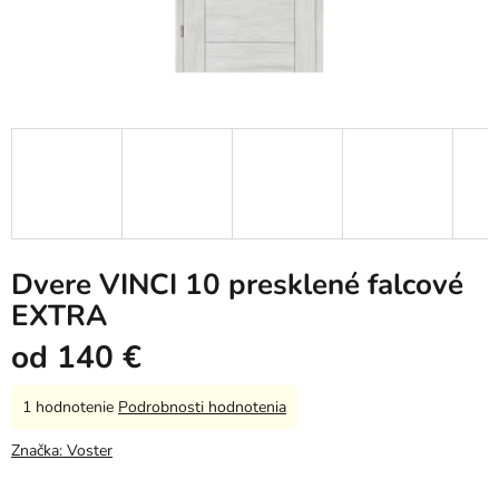
Dvere VINCI 10 presklené falcové
EXTRA
od
140 €
Priemerné
1 hodnotenie
Podrobnosti hodnotenia
hodnotenie
produktu
Značka:
Voster
je
5,0