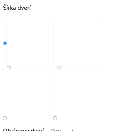
Šírka dverí
Otváranie dverí