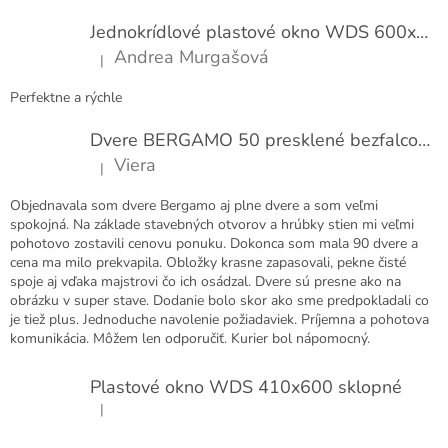
n
ä
í
t
Jednokrídlové plastové okno WDS 600x1000
i
Andrea Murgašová
|
e
Hodnotenie produktu je 5 z 5 hviezdičiek.
Perfektne a rýchle
Dvere BERGAMO 50 presklené bezfalcové EXTRA
Viera
|
Hodnotenie produktu je 5 z 5 hviezdičiek.
Objednavala som dvere Bergamo aj plne dvere a som veľmi
spokojná. Na základe stavebných otvorov a hrúbky stien mi veľmi
pohotovo zostavili cenovu ponuku. Dokonca som mala 90 dvere a
cena ma milo prekvapila. Obložky krasne zapasovali, pekne čisté
spoje aj vďaka majstrovi čo ich osádzal. Dvere sú presne ako na
obrázku v super stave. Dodanie bolo skor ako sme predpokladali co
je tiež plus. Jednoduche navolenie požiadaviek. Príjemna a pohotova
komunikácia. Môžem len odporučiť. Kurier bol nápomocný.
Plastové okno WDS 410x600 sklopné
|
Hodnotenie produktu je 5 z 5 hviezdičiek.