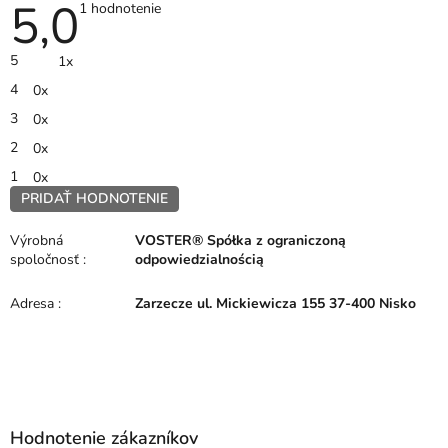
5,0
Priemerné
1 hodnotenie
hodnotenie
produktu
je
5
1x
5,0
z
4
0x
5
hviezdičiek.
3
0x
2
0x
1
0x
PRIDAŤ HODNOTENIE
V
ý
Výrobná
VOSTER® Spółka z ograniczoną
p
spoločnosť
:
odpowiedzialnością
i
s
Adresa
:
Zarzecze ul. Mickiewicza 155 37-400 Nisko
h
o
d
n
Z
o
á
t
p
e
Hodnotenie zákazníkov