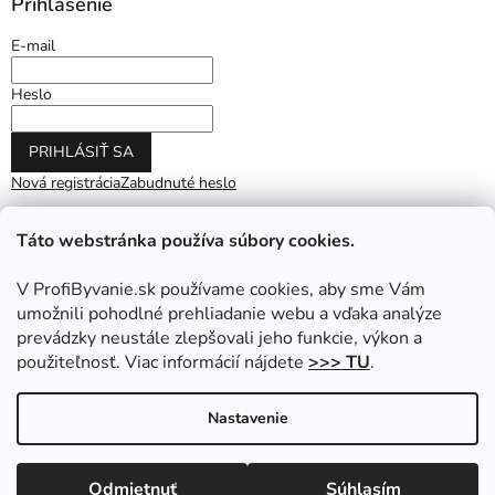
Prihlásenie
E-mail
Heslo
PRIHLÁSIŤ SA
Nová registrácia
Zabudnuté heslo
Táto webstránka používa súbory cookies.
V ProfiByvanie.sk používame cookies, aby sme Vám
umožnili pohodlné prehliadanie webu a vďaka analýze
prevádzky neustále zlepšovali jeho funkcie, výkon a
použiteľnosť. Viac informácií nájdete
>>> TU
.
Vytvoril Shoptet
|
Upravil Balkys
Nastavenie
Copyright 2026
ProfiByvanie.sk
. Všetky práva vyhradené.
Odmietnuť
Súhlasím
Upraviť nastavenie cookies