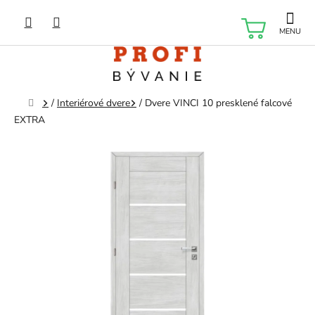
Prejsť
na
NÁKU
obsah
KOŠÍK
Domov
/
Interiérové dvere
/
Dvere VINCI 10 presklené falcové
EXTRA