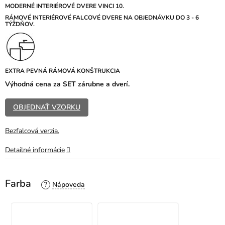
z
MODERNÉ INTERIÉROVÉ DVERE VINCI 10.
5
R
ÁMOVÉ INTERIÉROVÉ FALCOVÉ DVERE NA OBJEDNÁVKU DO 3 - 6
TÝŽDŇOV.
hviezdičiek.
EXTRA PEVNÁ RÁMOVÁ KONŠTRUKCIA
Výhodná cena za SET zárubne a dverí.
OBJEDNAŤ VZORKU
Bezfalcová verzia.
Detailné informácie
Farba
?