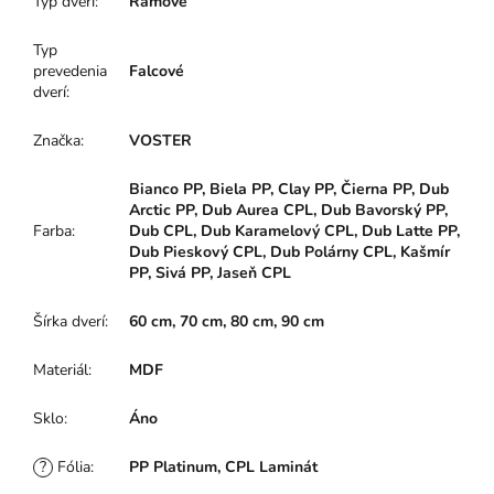
Typ dverí
:
Rámové
Typ
prevedenia
Falcové
dverí
:
Značka
:
VOSTER
Bianco PP, Biela PP, Clay PP, Čierna PP, Dub
Arctic PP, Dub Aurea CPL, Dub Bavorský PP,
Farba
:
Dub CPL, Dub Karamelový CPL, Dub Latte PP,
Dub Pieskový CPL, Dub Polárny CPL, Kašmír
PP, Sivá PP, Jaseň CPL
Šírka dverí
:
60 cm, 70 cm, 80 cm, 90 cm
Materiál
:
MDF
Sklo
:
Áno
?
Fólia
:
PP Platinum, CPL Laminát