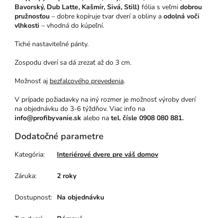
Bavorský, Dub Latte, Kašmír, Sivá, Still)
fólia s veľmi
dobrou
pružnosťou
– dobre kopíruje tvar dverí a obliny a
odolná voči
vlhkosti
– vhodná do kúpeľní.
Tiché nastaviteľné pánty.
Zospodu dverí sa dá zrezať až do 3 cm.
Možnosť aj
bezfalcového prevedenia
.
V prípade požiadavky na iný rozmer je možnosť výroby dverí
na objednávku do 3-6 týždňov. Viac info na
info@profibyvanie.sk
alebo na
tel. čísle 0908 080 881.
Dodatočné parametre
Kategória
:
Interiérové dvere pre váš domov
Záruka
:
2 roky
Dostupnosť
:
Na objednávku