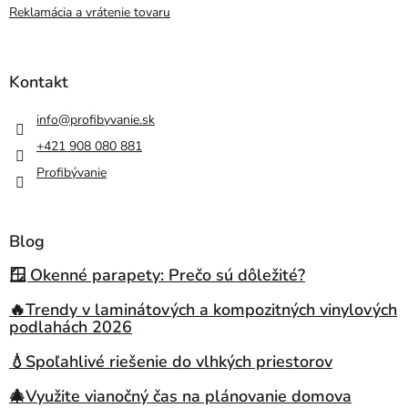
Reklamácia a vrátenie tovaru
Kontakt
info
@
profibyvanie.sk
+421 908 080 881
Profibývanie
Blog
🪟 Okenné parapety: Prečo sú dôležité?
🔥Trendy v laminátových a kompozitných vinylových
podlahách 2026
💧Spoľahlivé riešenie do vlhkých priestorov
🎄Využite vianočný čas na plánovanie domova