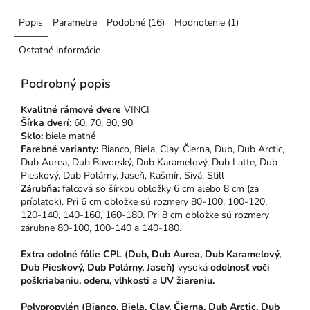
Popis
Parametre
Podobné (16)
Hodnotenie (1)
Ostatné informácie
Podrobný popis
Kvalitné rámové dvere
VINCI
Šírka dverí:
60, 70, 80
,
90
Sklo:
biele matné
Farebné varianty:
Bianco,
Biela, Clay, Čierna, Dub, Dub Arctic,
Dub Aurea, Dub Bavorský, Dub Karamelový, Dub Latte, Dub
Pieskový, Dub Polárny, Jaseň, Kašmír, Sivá, Still
Zárubňa:
falcová so šírkou obložky 6 cm alebo 8 cm (za
príplatok). Pri 6 cm obložke sú rozmery 80-100, 100-120,
120-140, 140-160, 160-180. Pri 8 cm obložke sú rozmery
zárubne 80-100, 100-140 a 140-180.
Extra odolné fólie CPL (Dub, Dub Aurea, Dub Karamelový,
Dub Pieskový, Dub Polárny, Jaseň)
vysoká
odolnosť voči
poškriabaniu, oderu, vlhkosti
a
UV žiareniu.
Polypropylén (Bianco, Biela, Clay, Čierna, Dub Arctic, Dub