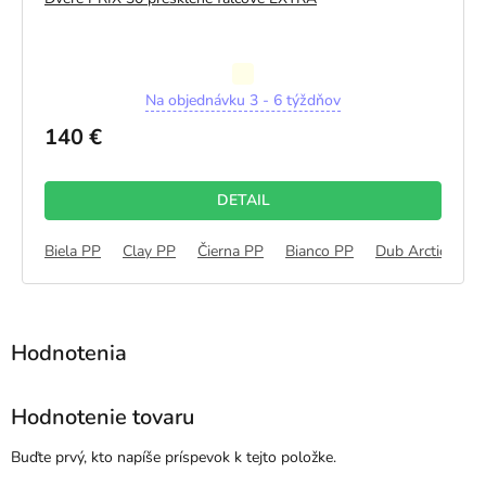
Priemerné
Na objednávku 3 - 6 týždňov
hodnotenie
produktu
140 €
je
5,0
z
DETAIL
5
hviezdičiek.
b Alpin 3D
Biela PP
Dub Kanadský 3D
Clay PP
Čierna PP
Dub Montana 3D
Bianco PP
Dub Nórsky 3D
Dub Arctic PP
Hodnotenie tovaru
Buďte prvý, kto napíše príspevok k tejto položke.