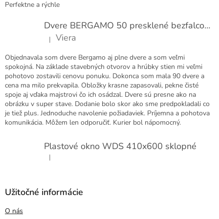
Perfektne a rýchle
Dvere BERGAMO 50 presklené bezfalcové EXTRA
Viera
|
Hodnotenie produktu je 5 z 5 hviezdičiek.
Objednavala som dvere Bergamo aj plne dvere a som veľmi
spokojná. Na základe stavebných otvorov a hrúbky stien mi veľmi
pohotovo zostavili cenovu ponuku. Dokonca som mala 90 dvere a
cena ma milo prekvapila. Obložky krasne zapasovali, pekne čisté
spoje aj vďaka majstrovi čo ich osádzal. Dvere sú presne ako na
obrázku v super stave. Dodanie bolo skor ako sme predpokladali co
je tiež plus. Jednoduche navolenie požiadaviek. Príjemna a pohotova
komunikácia. Môžem len odporučiť. Kurier bol nápomocný.
Plastové okno WDS 410x600 sklopné
|
Hodnotenie produktu je 5 z 5 hviezdičiek.
Užitočné informácie
O nás