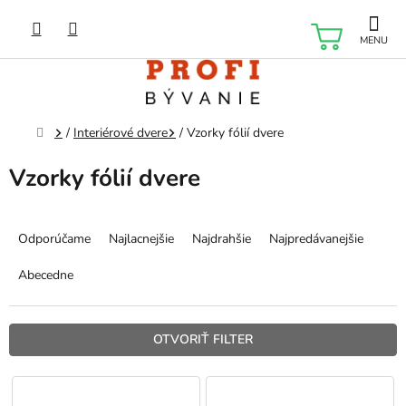
Prejsť
na
NÁKU
obsah
KOŠÍK
Domov
/
Interiérové dvere
/
Vzorky fólií dvere
Vzorky fólií dvere
R
a
Odporúčame
Najlacnejšie
Najdrahšie
Najpredávanejšie
d
e
Abecedne
n
i
e
OTVORIŤ FILTER
p
r
V
o
ý