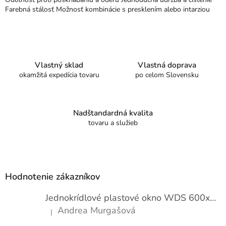
Farebná stálosť Možnosť kombinácie s presklením alebo intarziou
Vlastný sklad
Vlastná doprava
okamžitá expedícia tovaru
po celom Slovensku
Nadštandardná kvalita
tovaru a služieb
Z
á
p
Hodnotenie zákazníkov
ä
t
Jednokrídlové plastové okno WDS 600x1000
i
Andrea Murgašová
|
e
Hodnotenie produktu je 5 z 5 hviezdičiek.