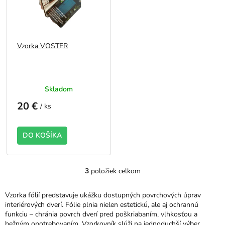
Vzorka VOSTER
Skladom
20 €
/ ks
DO KOŠÍKA
3
položiek celkom
O
v
l
Vzorka fólií predstavuje ukážku dostupných povrchových úprav
á
interiérových dverí. Fólie plnia nielen estetickú, ale aj ochrannú
d
funkciu – chránia povrch dverí pred poškriabaním, vlhkosťou a
a
bežným opotrebovaním. Vzorkovník slúži na jednoduchší výber