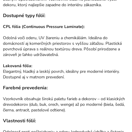
c
dekoru, ktorý najlepšie zapadne do interiéru zákazníka.
i
e
Dostupné typy fólií:
p
r
CPL fólia (Continuous Pressure Laminate):
v
k
Odolná voči oderu, UV žiareniu a chemikáliám. Ideálna do
y
domácností aj komerčných priestorov s vyššou záťažou. Plastická
v
povrchová úprava s reálnou textúrou dreva. Pôsobí prirodzene a
ý
zároveň je ľahko udržiavateľná.
p
i
Lakovaná fólia:
s
Elegantný, hladký a lesklý povrch, ideálny pre moderné interiéry.
u
Dostupné aj v matnom prevedení.
Farebné prevedenia:
Vzorkovník obsahuje širokú paletu farieb a dekorov – od klasických
drevodekorov (dub, buk, orech, wenge) až po moderné (biela, šedá,
čierna, antracit, pastelové odtiene).
Vlastnosti fólií:
Odolnosť proti poškriabaniu a oderu Jednoduchá údržba a čistenie