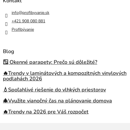
Kontakt
info
@
profibyvanie.sk
+421 908 080 881
Profibývanie
Blog
🪟 Okenné parapety: Prečo sú dôležité?
🔥Trendy v laminátových a kompozitných vinylových
podlahách 2026
💧Spoľahlivé riešenie do vlhkých priestorov
🎄Využite vianočný čas na plánovanie domova
🔥Trendy na 2026 pre Váš rozpočet