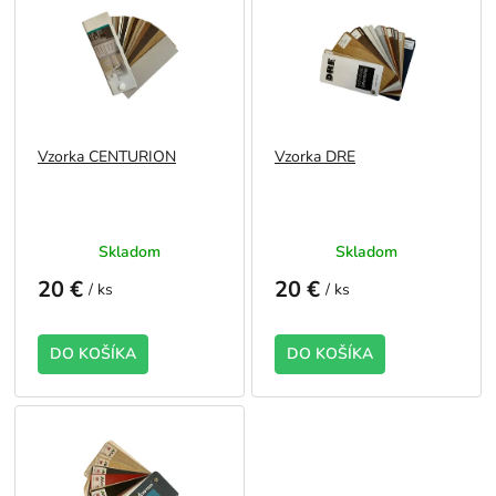
d
p
u
i
k
s
t
p
o
r
v
o
Vzorka CENTURION
Vzorka DRE
d
u
k
t
Skladom
Skladom
o
v
20 €
20 €
/ ks
/ ks
DO KOŠÍKA
DO KOŠÍKA