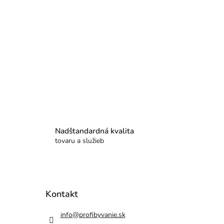
Nadštandardná kvalita
tovaru a služieb
Kontakt
info
@
profibyvanie.sk