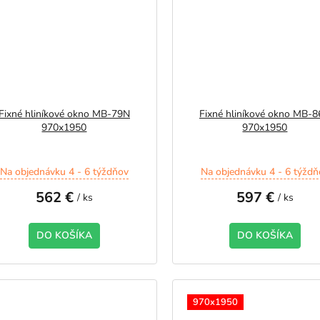
Fixné hliníkové okno MB-79N
Fixné hliníkové okno MB-
970x1950
970x1950
Na objednávku 4 - 6 týždňov
Na objednávku 4 - 6 týždň
562 €
597 €
/ ks
/ ks
DO KOŠÍKA
DO KOŠÍKA
970x1950