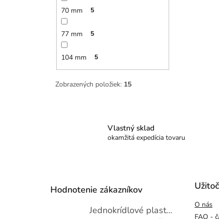
70 mm
5
77 mm
5
104 mm
5
Zobrazených položiek:
15
Vlastný sklad
okamžitá expedícia tovaru
Z
á
p
Užito
Hodnotenie zákazníkov
ä
O nás
t
Jednokrídlové plastové okno WDS 600x1000
i
FAQ - č