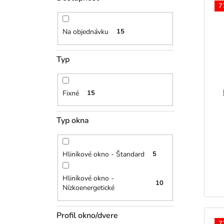
i
ý
7
e
p
p
i
r
s
Na objednávku
15
o
p
d
r
Typ
u
o
k
d
t
u
Fixné
15
o
k
v
t
o
Typ okna
v
Hliníkové okno - Štandard
5
Hliníkové okno -
10
Nízkoenergetické
Profil okno/dvere
7