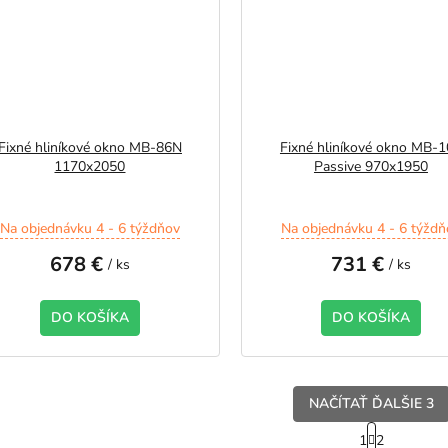
Fixné hliníkové okno MB-86N
Fixné hliníkové okno MB-
1170x2050
Passive 970x1950
Na objednávku 4 - 6 týždňov
Na objednávku 4 - 6 týždň
678 €
731 €
/ ks
/ ks
DO KOŠÍKA
DO KOŠÍKA
NAČÍTAŤ ĎALŠIE 3
S
1
2
t
O