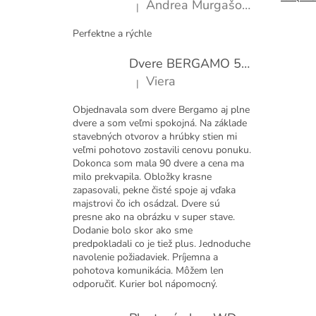
Andrea Murgašová
|
e
Hodnotenie produktu je 5 z 5 hviezdičiek.
Perfektne a rýchle
Dvere BERGAMO 50 presklené bezfalcové EXTRA
Viera
|
Hodnotenie produktu je 5 z 5 hviezdičiek.
Objednavala som dvere Bergamo aj plne
dvere a som veľmi spokojná. Na základe
stavebných otvorov a hrúbky stien mi
veľmi pohotovo zostavili cenovu ponuku.
Dokonca som mala 90 dvere a cena ma
milo prekvapila. Obložky krasne
zapasovali, pekne čisté spoje aj vďaka
majstrovi čo ich osádzal. Dvere sú
presne ako na obrázku v super stave.
Dodanie bolo skor ako sme
predpokladali co je tiež plus. Jednoduche
navolenie požiadaviek. Príjemna a
pohotova komunikácia. Môžem len
odporučiť. Kurier bol nápomocný.