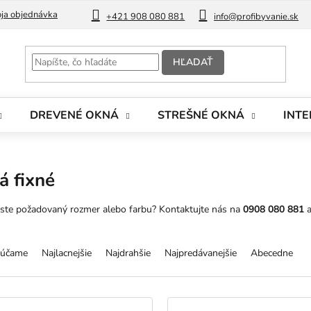
ja objednávka
Blog
+421 908 080 881
info@profibyvanie.sk
HĽADAŤ
DREVENÉ OKNÁ
STREŠNÉ OKNÁ
INTE
á fixné
 ste požadovaný rozmer alebo farbu? Kontaktujte nás na
0908 080 881
a
účame
Najlacnejšie
Najdrahšie
Najpredávanejšie
Abecedne