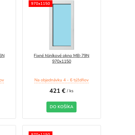
970x1150
86N
Fixné hliníkové okno MB-79N
970x1150
ov
Na objednávku 4 - 6 týždňov
421 €
/ ks
DO KOŠÍKA
970x1150