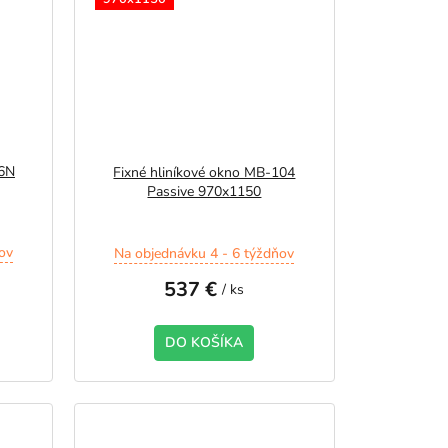
86N
Fixné hliníkové okno MB-104
Passive 970x1150
ov
Na objednávku 4 - 6 týždňov
537 €
/ ks
DO KOŠÍKA