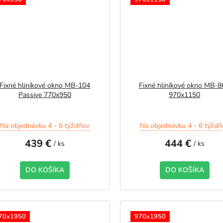
Fixné hliníkové okno MB-104
Fixné hliníkové okno MB-
Passive 770x950
970x1150
Na objednávku 4 - 6 týždňov
Na objednávku 4 - 6 týždň
439 €
444 €
/ ks
/ ks
DO KOŠÍKA
DO KOŠÍKA
70x1950
970x1950