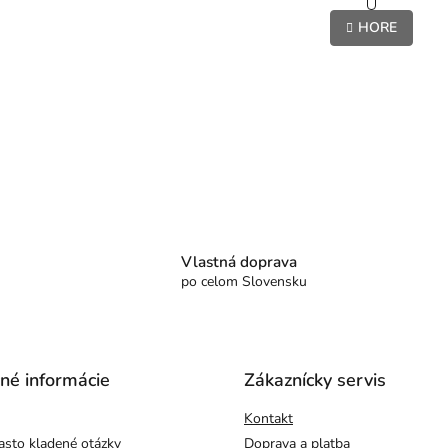
r
v
HORE
á
l
n
á
k
d
o
a
v
c
a
i
n
e
i
e
p
r
v
k
y
Vlastná doprava
v
po celom Slovensku
ý
p
i
s
u
čné informácie
Zákaznícky servis
Kontakt
asto kladené otázky
Doprava a platba