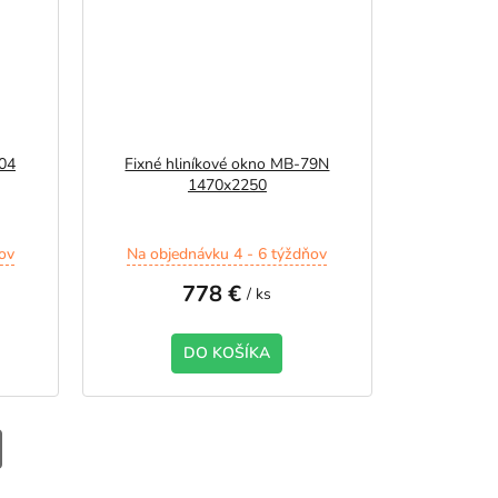
104
Fixné hliníkové okno MB-79N
1470x2250
ov
Na objednávku 4 - 6 týždňov
778 €
/ ks
DO KOŠÍKA