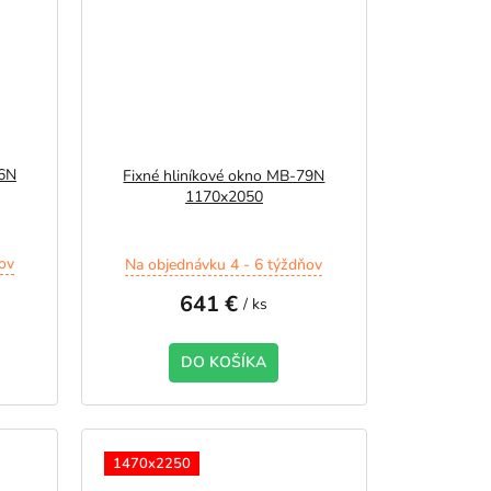
86N
Fixné hliníkové okno MB-79N
1170x2050
ov
Na objednávku 4 - 6 týždňov
641 €
/ ks
DO KOŠÍKA
1470x2250