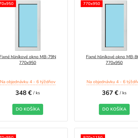
70x950
770x950
Fixné hliníkové okno MB-79N
Fixné hliníkové okno MB-
770x950
770x950
Na objednávku 4 - 6 týždňov
Na objednávku 4 - 6 týždň
348 €
367 €
/ ks
/ ks
DO KOŠÍKA
DO KOŠÍKA
70x950
970x1150