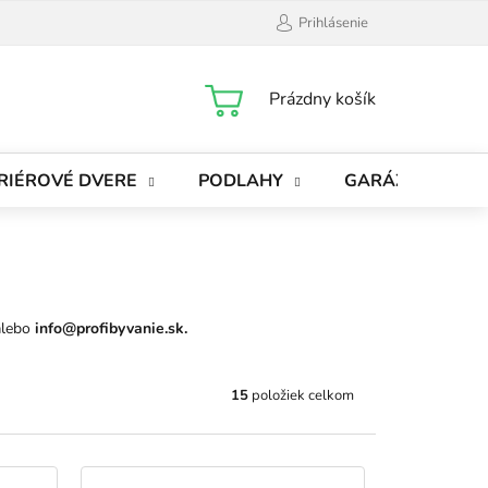
Prihlásenie
NÁKUPNÝ
Prázdny košík
KOŠÍK
RIÉROVÉ DVERE
PODLAHY
GARÁŽOVÉ BRÁ
lebo
info@profibyvanie.sk.
15
položiek celkom