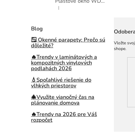
Plastové okno WDS 410x600 sklopné
|
Hodnotenie produktu je 5 z 5 hviezdičiek.
Blog
Odobera
🪟 Okenné parapety: Prečo sú
Vložte svo
dôležité?
shope.
🔥Trendy v laminátových a
kompozitných vinylových
podlahách 2026
💧Spoľahlivé riešenie do
vlhkých priestorov
🎄Využite vianočný čas na
plánovanie domova
🔥Trendy na 2026 pre Váš
rozpočet