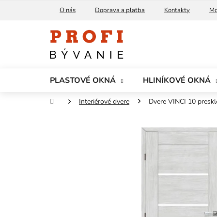
Prejsť
O nás
Doprava a platba
Kontakty
Mo
na
obsah
PLASTOVÉ OKNÁ
HLINÍKOVÉ OKNÁ
Domov
Interiérové dvere
Dvere VINCI 10 presk