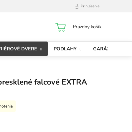
Prihlásenie
NÁKUPNÝ
Prázdny košík
KOŠÍK
RIÉROVÉ DVERE
PODLAHY
GARÁŽOVÉ BRÁ
presklené falcové EXTRA
notenia