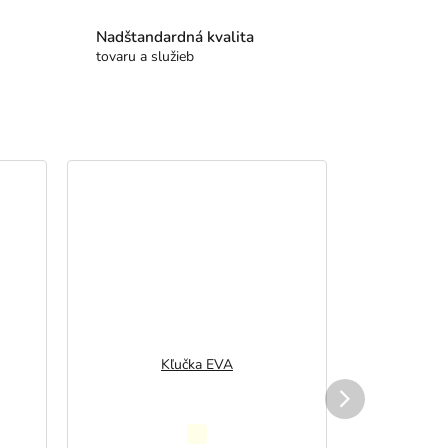
Nadštandardná kvalita
tovaru a služieb
Kľučka EVA
K
Priemerné