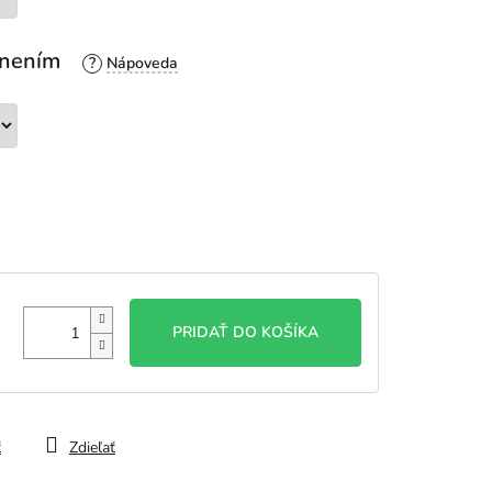
esnením
?
PRIDAŤ DO KOŠÍKA
ť
Zdieľať