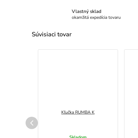
Vlastný sklad
okamžitá expedícia tovaru
Súvisiaci tovar
ALA
Kľučka RUMBA K
vku
Skladom