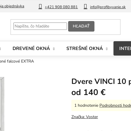
ja objednávka
Blog
+421 908 080 881
info@profibyvanie.sk
HĽADAŤ
DREVENÉ OKNÁ
STREŠNÉ OKNÁ
INTE
lené falcové EXTRA
Dvere VINCI 10 
od
140 €
Priemerné
1 hodnotenie
Podrobnosti hod
hodnotenie
produktu
Značka:
Voster
je
5,0