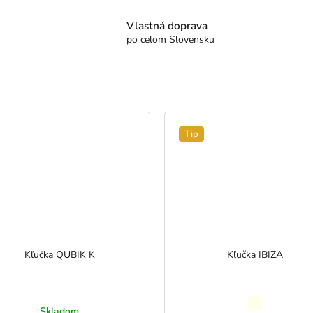
Vlastná doprava
po celom Slovensku
Tip
Kľučka QUBIK K
Kľučka IBIZA
Priemerné
Skladom