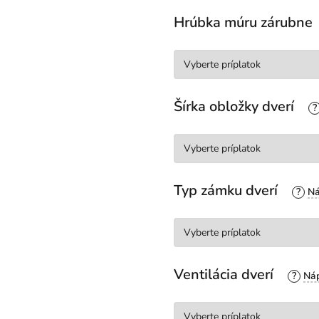
Hrúbka múru zárubne
Šírka obložky dverí
?
Typ zámku dverí
?
Ventilácia dverí
?