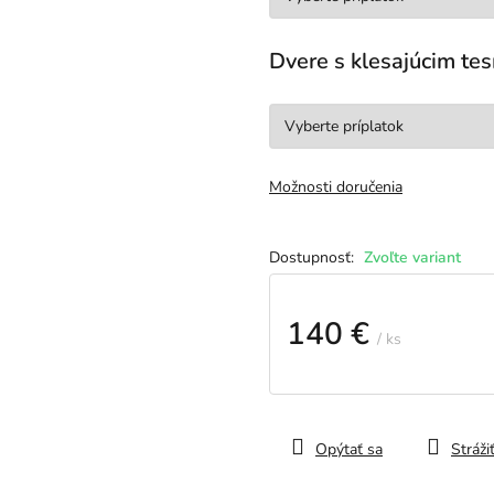
Dvere s klesajúcim t
Možnosti doručenia
Zvoľte variant
140 €
/ ks
Jednotková
cena:
Opýtať sa
Stráži