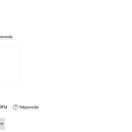
oru
?