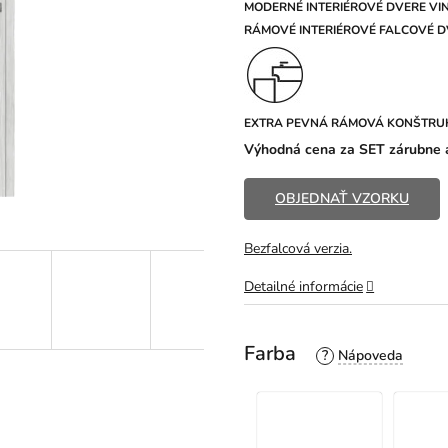
z
MODERNÉ INTERIÉROVÉ DVERE VINC
5
R
ÁMOVÉ INTERIÉROVÉ FALCOVÉ DV
hviezdičiek.
EXTRA PEVNÁ RÁMOVÁ KONŠTRU
Výhodná cena za SET zárubne a
OBJEDNAŤ VZORKU
Bezfalcová verzia.
Detailné informácie
Farba
?