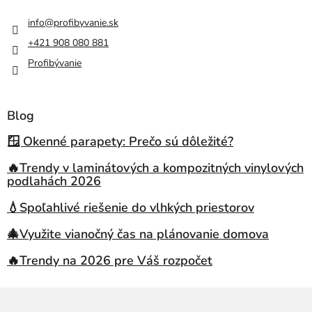
info
@
profibyvanie.sk
+421 908 080 881
Profibývanie
Blog
🪟 Okenné parapety: Prečo sú dôležité?
🔥Trendy v laminátových a kompozitných vinylových
podlahách 2026
💧Spoľahlivé riešenie do vlhkých priestorov
🎄Využite vianočný čas na plánovanie domova
🔥Trendy na 2026 pre Váš rozpočet