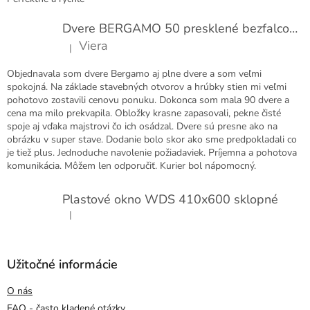
Dvere BERGAMO 50 presklené bezfalcové EXTRA
Viera
|
Hodnotenie produktu je 5 z 5 hviezdičiek.
Objednavala som dvere Bergamo aj plne dvere a som veľmi
spokojná. Na základe stavebných otvorov a hrúbky stien mi veľmi
pohotovo zostavili cenovu ponuku. Dokonca som mala 90 dvere a
cena ma milo prekvapila. Obložky krasne zapasovali, pekne čisté
spoje aj vďaka majstrovi čo ich osádzal. Dvere sú presne ako na
obrázku v super stave. Dodanie bolo skor ako sme predpokladali co
je tiež plus. Jednoduche navolenie požiadaviek. Príjemna a pohotova
komunikácia. Môžem len odporučiť. Kurier bol nápomocný.
Plastové okno WDS 410x600 sklopné
|
Hodnotenie produktu je 5 z 5 hviezdičiek.
Užitočné informácie
O nás
FAQ - často kladené otázky