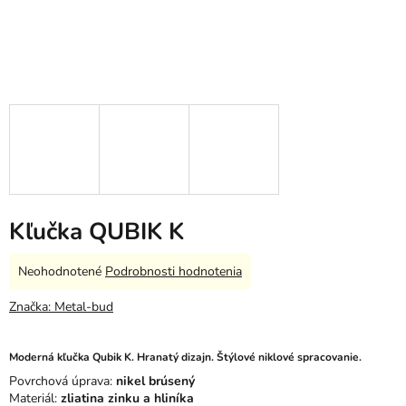
Kľučka QUBIK K
Priemerné
Neohodnotené
Podrobnosti hodnotenia
hodnotenie
produktu
Značka:
Metal-bud
je
0,0
z
Moderná kľučka Qubik K. Hranatý dizajn. Štýlové niklové spracovanie.
5
Povrchová úprava:
nikel brúsený
hviezdičiek.
Materiál:
zliatina zinku a hliníka