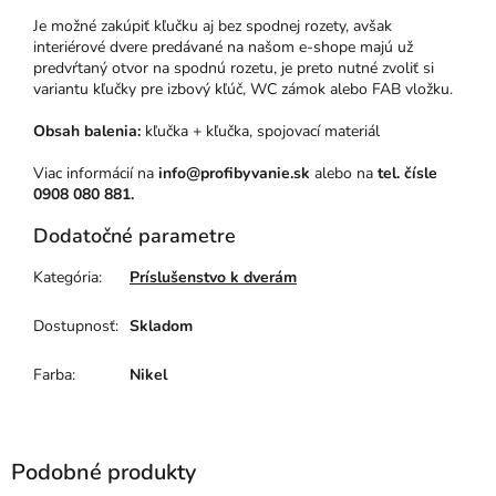
Je možné zakúpiť kľučku aj bez spodnej rozety, avšak
interiérové dvere predávané na našom e-shope majú už
predvŕtaný otvor na spodnú rozetu, je preto nutné zvoliť si
variantu kľučky pre izbový kľúč, WC zámok alebo FAB vložku.
Obsah balenia:
kľučka + kľučka, spojovací materiál
Viac informácií na
info@profibyvanie.sk
alebo na
tel. čísle
0908 080 881.
Dodatočné parametre
Kategória
:
Príslušenstvo k dverám
Dostupnosť
:
Skladom
Farba
:
Nikel