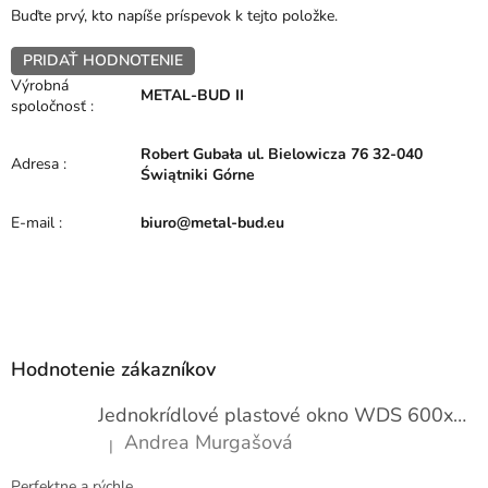
Buďte prvý, kto napíše príspevok k tejto položke.
PRIDAŤ HODNOTENIE
Výrobná
METAL-BUD II
spoločnosť
:
Robert Gubała ul. Bielowicza 76 32-040
Adresa
:
Świątniki Górne
E-mail
:
biuro@metal-bud.eu
Z
á
p
Hodnotenie zákazníkov
ä
t
Jednokrídlové plastové okno WDS 600x1000
i
Andrea Murgašová
|
e
Hodnotenie produktu je 5 z 5 hviezdičiek.
Perfektne a rýchle