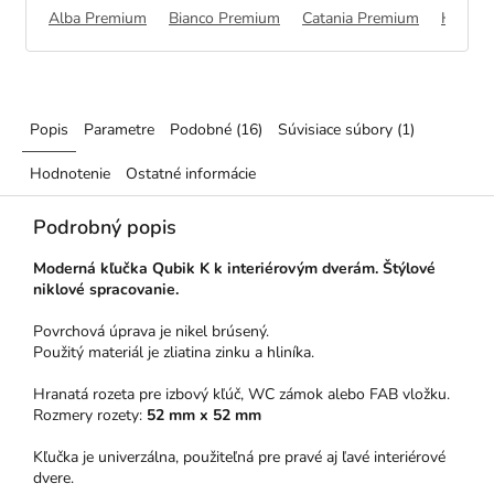
co Premium
Alba Premium
Catania Premium
Bianco Premium
Halifax Premium
Catania Premium
Lemon Premium
Halifa
Popis
Parametre
Podobné (16)
Súvisiace súbory (1)
Hodnotenie
Ostatné informácie
Podrobný popis
Moderná kľučka Qubik K k interiérovým dverám.
Štýlové
niklové spracovanie.
Povrchová úprava je nikel brúsený.
Použitý materiál je zliatina zinku a hliníka.
Hranatá rozeta pre izbový kľúč, WC zámok alebo FAB vložku.
Rozmery rozety:
52 mm x 52 mm
Kľučka je univerzálna, použiteľná pre pravé aj ľavé interiérové
dvere.