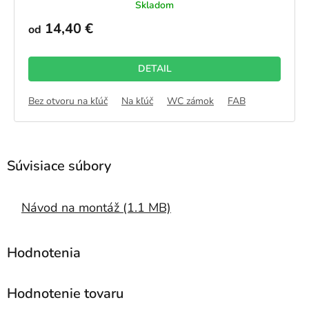
Skladom
hodnotenie
produktu
14,40 €
od
je
5,0
z
DETAIL
5
hviezdičiek.
Bez otvoru na kľúč
Na kľúč
WC zámok
FAB
Návod na montáž (1.1 MB)
Hodnotenie tovaru