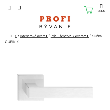
Prejsť
na
NÁKU
obsah
KOŠÍK
Domov
/
Interiérové dvere
/
Príslušenstvo k dverám
/
Kľučka
QUBIK K