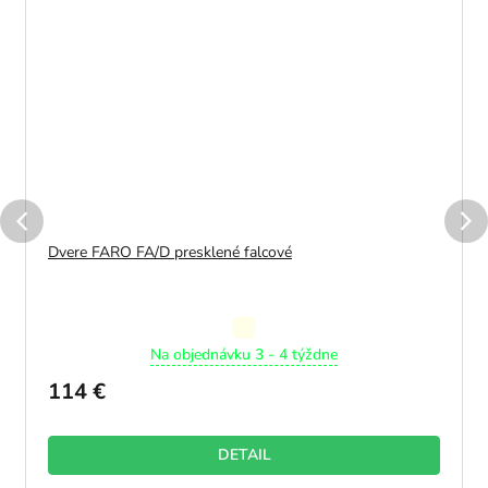
Dvere FARO FA/D presklené falcové
Priemerné
Na objednávku 3 - 4 týždne
hodnotenie
produktu
114 €
je
5,0
z
DETAIL
5
hviezdičiek.