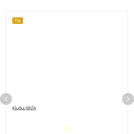
Tip
Kľučka IBIZA
Priemerné