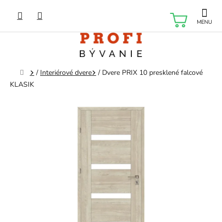
Prejsť
na
NÁKU
obsah
KOŠÍK
Domov
/
Interiérové dvere
/
Dvere PRIX 10 presklené falcové
KLASIK