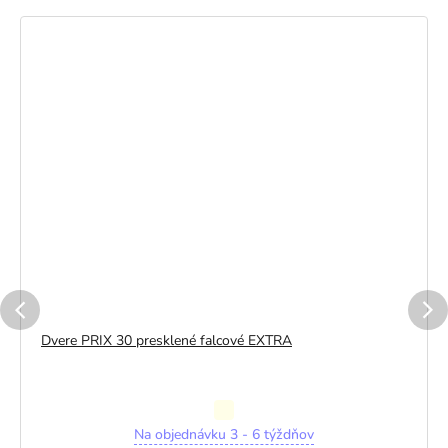
Dvere PRIX 30 presklené falcové EXTRA
Priemerné
Na objednávku 3 - 6 týždňov
hodnotenie