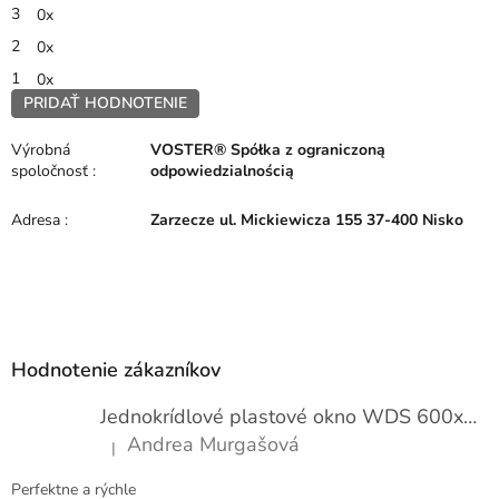
3
0x
2
0x
1
0x
PRIDAŤ HODNOTENIE
V
ý
Výrobná
VOSTER® Spółka z ograniczoną
p
spoločnosť
:
odpowiedzialnością
i
s
Adresa
:
Zarzecze ul. Mickiewicza 155 37-400 Nisko
h
o
d
n
Z
o
á
t
p
e
Hodnotenie zákazníkov
n
ä
í
t
Jednokrídlové plastové okno WDS 600x1000
i
Andrea Murgašová
|
e
Hodnotenie produktu je 5 z 5 hviezdičiek.
Perfektne a rýchle