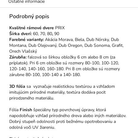
Ostatné informácie
Podrobný popis
Kvalitné rámové dvere
PRIX
Šírka dverí:
60, 70, 80
,
90
Farebné varianty:
Akácia Morava, Biela,
Dub Nórsky, Dub
Montana, Dub Olejovaný, Dub Oregon, Dub Sonoma, Grafit,
Orech Vlašský
Zárubňa:
falcová so šírkou obložky 6 cm alebo 8 cm (za
príplatok). Pri 6 cm obložke sú rozmery 80-100, 100-120,
120-140, 140-160, 160-180. Pri 8 cm obložke sú rozmery
zárubne 80-100, 100-140 a 140-180.
3D fólia
sa vyznačuje realistickou textúrou a vzhľadom
imitujúcim prírodné materiály, textúra dodáva pocit
prirodzeného materiálu.
Fólia
Finish
špeciálny typ povrchovej úpravy, ktorá
napodobňuje vzhľad prírodného dreva alebo iných materiálov.
Dobrý stupeň odolnosti proti bežnému opotrebovaniu a
odolná voči UV žiareniu.