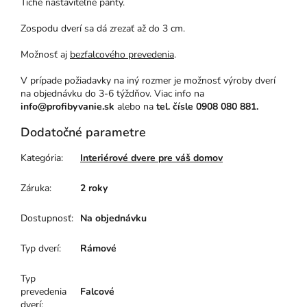
Tiché nastaviteľné pánty.
Zospodu dverí sa dá zrezať až do 3 cm.
Možnosť aj
bezfalcového prevedenia
.
V prípade požiadavky na iný rozmer je možnosť výroby dverí
na objednávku do 3-6 týždňov. Viac info na
info@profibyvanie.sk
alebo na
tel. čísle 0908 080 881.
Dodatočné parametre
Kategória
:
Interiérové dvere pre váš domov
Záruka
:
2 roky
Dostupnosť
:
Na objednávku
Typ dverí
:
Rámové
Typ
prevedenia
Falcové
dverí
: