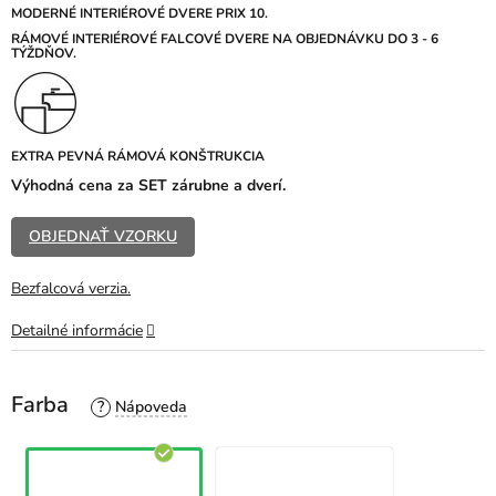
z
MODERNÉ INTERIÉROVÉ DVERE PRIX 10.
5
R
ÁMOVÉ INTERIÉROVÉ FALCOVÉ DVERE NA OBJEDNÁVKU DO 3 - 6
TÝŽDŇOV.
hviezdičiek.
EXTRA PEVNÁ RÁMOVÁ KONŠTRUKCIA
Výhodná cena za SET zárubne a dverí.
OBJEDNAŤ VZORKU
Bezfalcová verzia.
Detailné informácie
Farba
?