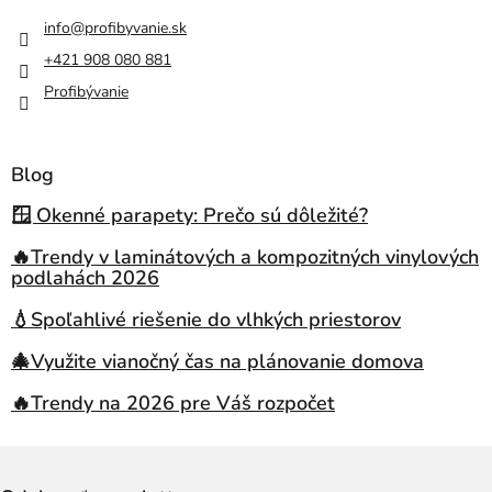
info
@
profibyvanie.sk
+421 908 080 881
Profibývanie
Blog
🪟 Okenné parapety: Prečo sú dôležité?
🔥Trendy v laminátových a kompozitných vinylových
podlahách 2026
💧Spoľahlivé riešenie do vlhkých priestorov
🎄Využite vianočný čas na plánovanie domova
🔥Trendy na 2026 pre Váš rozpočet