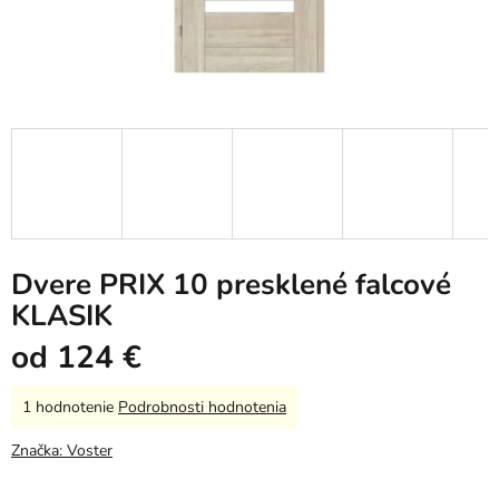
Dvere PRIX 10 presklené falcové
KLASIK
od
124 €
Priemerné
1 hodnotenie
Podrobnosti hodnotenia
hodnotenie
produktu
Značka:
Voster
je
5,0