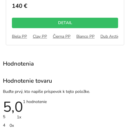
produktu
140 €
je
5,0
z
DETAIL
5
hviezdičiek.
P
Dub Bavorský PP
Biela PP
Clay PP
Dub Latte PP
Čierna PP
Kašmír PP
Bianco PP
Sivá PP
Dub Arctic PP
Still 
Hodnotenie tovaru
Buďte prvý, kto napíše príspevok k tejto položke.
5,0
Priemerné
1 hodnotenie
hodnotenie
produktu
je
5
1x
5,0
z
4
0x
5
hviezdičiek.