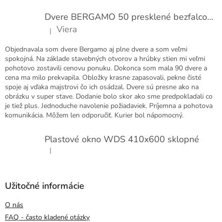
Dvere BERGAMO 50 presklené bezfalcové EXTRA
Viera
|
Hodnotenie produktu je 5 z 5 hviezdičiek.
Objednavala som dvere Bergamo aj plne dvere a som veľmi
spokojná. Na základe stavebných otvorov a hrúbky stien mi veľmi
pohotovo zostavili cenovu ponuku. Dokonca som mala 90 dvere a
cena ma milo prekvapila. Obložky krasne zapasovali, pekne čisté
spoje aj vďaka majstrovi čo ich osádzal. Dvere sú presne ako na
obrázku v super stave. Dodanie bolo skor ako sme predpokladali co
je tiež plus. Jednoduche navolenie požiadaviek. Príjemna a pohotova
komunikácia. Môžem len odporučiť. Kurier bol nápomocný.
Plastové okno WDS 410x600 sklopné
|
Hodnotenie produktu je 5 z 5 hviezdičiek.
Užitočné informácie
O nás
FAQ - často kladené otázky