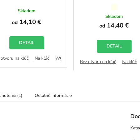
Priemerné
Skladom
hodnotenie
Skladom
14,10 €
produktu
od
14,40 €
od
je
5,0
z
DETAIL
5
DETAIL
hviezdičiek.
 otvoru na kľúč
AB
Na kľúč
WC zámok
FAB
Bez otvoru na kľúč
Na kľúč
notenie (1)
Ostatné informácie
Dod
Kate