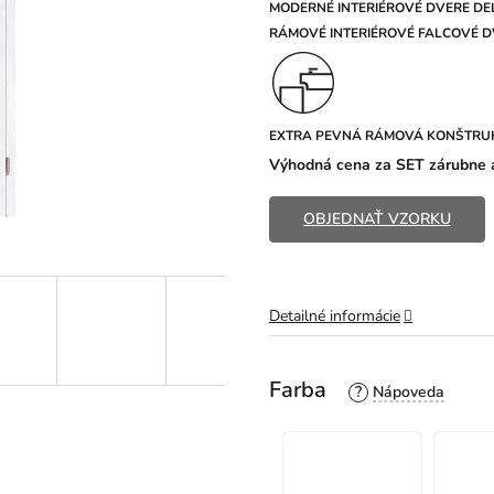
z
MODERNÉ INTERIÉROVÉ DVERE DEL
5
R
ÁMOVÉ INTERIÉROVÉ FALCOVÉ DV
hviezdičiek.
EXTRA PEVNÁ RÁMOVÁ KONŠTRU
Výhodná cena za SET zárubne a
OBJEDNAŤ VZORKU
Detailné informácie
Farba
?