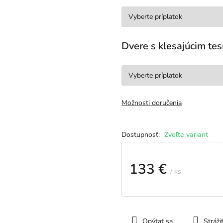
Dvere s klesajúcim t
Možnosti doručenia
Zvoľte variant
133 €
/ ks
Jednotková
cena:
Opýtať sa
Stráži