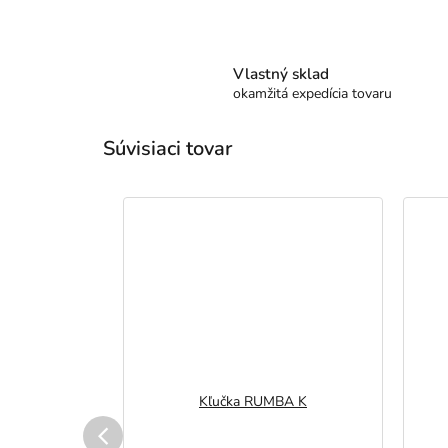
Vlastný sklad
okamžitá expedícia tovaru
Súvisiaci tovar
ALA
Kľučka RUMBA K