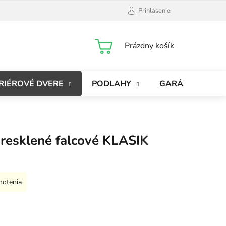
Prihlásenie
NÁKUPNÝ
Prázdny košík
KOŠÍK
RIÉROVÉ DVERE
PODLAHY
GARÁŽOVÉ BRÁ
presklené falcové KLASIK
notenia