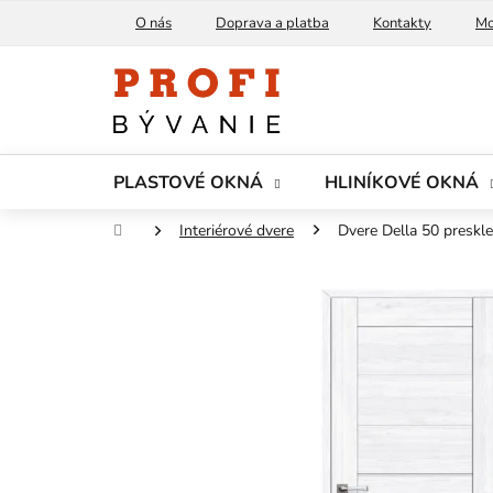
Prejsť
O nás
Doprava a platba
Kontakty
Mo
na
obsah
PLASTOVÉ OKNÁ
HLINÍKOVÉ OKNÁ
Domov
Interiérové dvere
Dvere Della 50 preskl