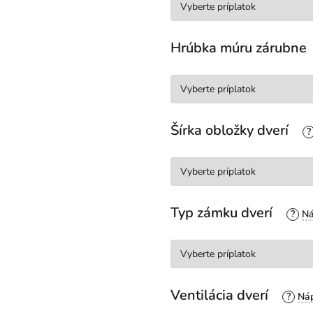
Hrúbka múru zárubne
Šírka obložky dverí
?
Typ zámku dverí
?
Ventilácia dverí
?