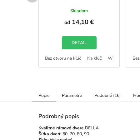
vku
Skladom
 €
14,10 €
od
DETAIL
Na kľúč
WC zámok
Bez otvoru na kľúč
FAB
Na kľúč
WC zámok
Bez
F
Popis
Parametre
Podobné (16)
Hod
Podrobný popis
Kvalitné rámové dvere
DELLA
Šírka dverí:
60, 70, 80
,
90
Sklo:
biele matné