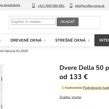
ja objednávka
Blog
+421 908 080 881
info@profibyvanie.sk
HĽADAŤ
DREVENÉ OKNÁ
STREŠNÉ OKNÁ
INTE
ené falcové KLASIK
Dvere Della 50 
od
133 €
Priemerné
1 hodnotenie
Podrobnosti hod
hodnotenie
produktu
Značka:
Voster
je
5,0