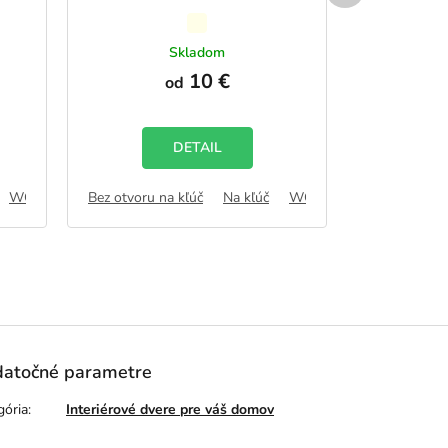
Priemerné
hodnotenie
Skladom
produktu
10 €
od
je
5,0
z
5
DETAIL
hviezdičiek.
WC zámok
Bez otvoru na kľúč
FAB
Na kľúč
WC zámok
Bez otvoru n
FAB
atočné parametre
gória
:
Interiérové dvere pre váš domov