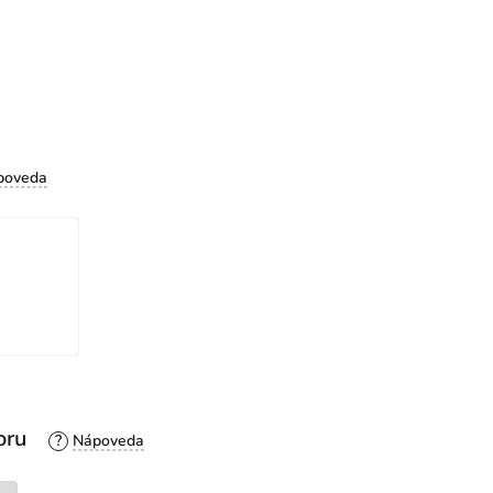
oru
?