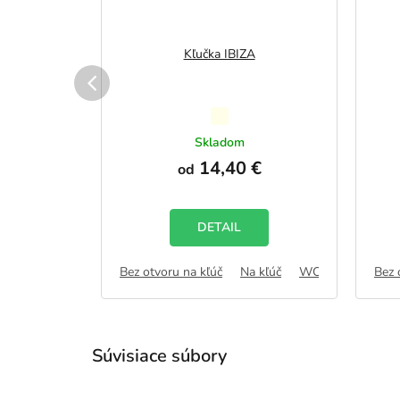
 K
Kľučka IBIZA
erné
Priemerné
tenie
hodnotenie
ku
Skladom
ktu
produktu
€
14,40 €
od
je
5,0
z
5
DETAIL
čiek.
hviezdičiek.
 kľúč
WC zámok
Bez otvoru na kľúč
FAB
Na kľúč
WC zámok
Bez 
FA