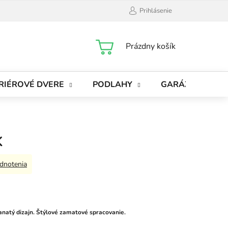
Prihlásenie
NÁKUPNÝ
Prázdny košík
KOŠÍK
RIÉROVÉ DVERE
PODLAHY
GARÁŽOVÉ BRÁ
K
dnotenia
natý dizajn. Štýlové zamatové spracovanie.