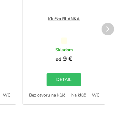
Kľučka BLANKA
Priemerné
hodnotenie
Skladom
produktu
9 €
od
je
5,0
z
5
DETAIL
hviezdičiek.
WC zámok
Bez otvoru na kľúč
FAB
Na kľúč
WC zámok
Bez otvoru
FAB