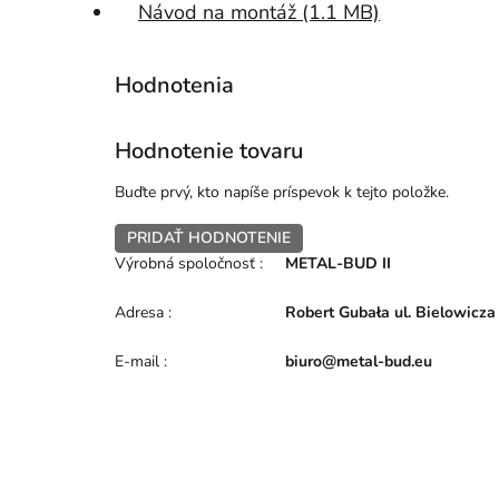
Návod na montáž (1.1 MB)
Hodnotenie tovaru
Buďte prvý, kto napíše príspevok k tejto položke.
PRIDAŤ HODNOTENIE
Výrobná spoločnosť
:
METAL-BUD II
Adresa
:
Robert Gubała ul. Bielowicza
E-mail
:
biuro@metal-bud.eu
Z