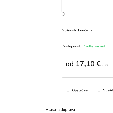
Možnosti doručenia
Zvoľte variant
od
17,10 €
/ ks
Jednotková
cena:
Opýtať sa
Stráži
Vlastná doprava