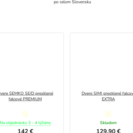
po celom Slovensku
vere SEMKO SE/D presklené
Dvere SIMI presklené falco
falcové PREMIUM
EXTRA
Priemerné
Priemerné
hodnotenie
hodnotenie
Na objednávku 3 - 4 týždne
Skladom
produktu
produktu
142 €
129,90 €