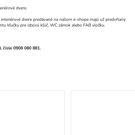
teriérové dvere.
ak interiérové dvere predávané na našom e-shope majú už predvŕtaný
iantu kľučky pre izbový kľúč, WC zámok alebo FAB vložku.
l. čísle 0908 080 881.