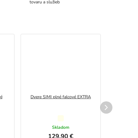
tovaru a služieb
Akcia
vé
Dvere SIMI plné falcové EXTRA
Dvere BAR
Priemerné
hodnotenie
Skladom
produktu
129,90 €
113