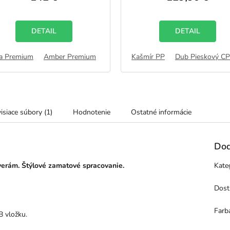
je
je
5,0
5,0
z
z
5
5
DETAIL
DETAIL
hviezdičiek.
hviezdičiek.
emium
a Premium
Halifax Premium
Halifax Premium
Amber Premium
Lemon Premium
Wotan Premium
Arctic Premium
Pinia Premium
Kašmír PP
Bianco Premium
Dub Pieskový C
Silver Premi
isiace súbory (1)
Hodnotenie
Ostatné informácie
Dod
verám.
Štýlové zamatové spracovanie.
Kate
Dost
Farb
B vložku.