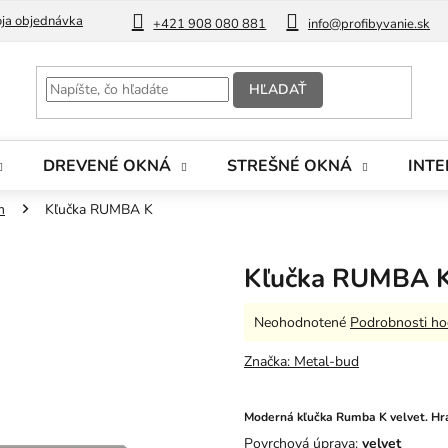
ja objednávka
Blog
+421 908 080 881
info@profibyvanie.sk
HĽADAŤ
DREVENÉ OKNÁ
STREŠNÉ OKNÁ
INTE
m
Kľučka RUMBA K
Kľučka RUMBA 
Priemerné
Neohodnotené
Podrobnosti ho
hodnotenie
produktu
Značka:
Metal-bud
je
0,0
z
Moderná kľučka Rumba K velvet. Hra
5
Povrchová úprava:
velvet