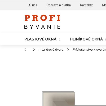
Prejsť
O nás
Doprava a platba
Kontakty
Mo
na
obsah
PLASTOVÉ OKNÁ
HLINÍKOVÉ OKNÁ
Domov
Interiérové dvere
Príslušenstvo k dverá