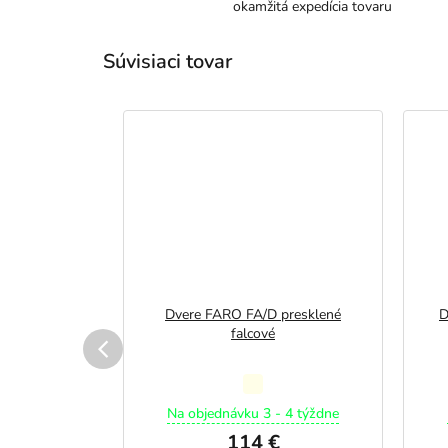
okamžitá expedícia tovaru
Súvisiaci tovar
 presklené
Dvere FARO FA/D presklené
D
MIUM
falcové
merné
Priemerné
otenie
hodnotenie
 4 týždne
Na objednávku 3 - 4 týždne
duktu
produktu
114 €