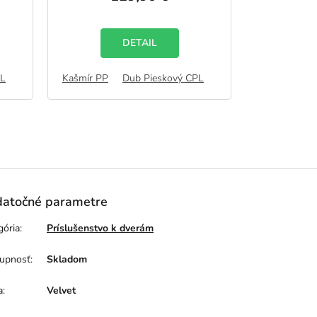
je
5,0
z
5
DETAIL
hviezdičiek.
PL
um
Catania Premium
Somo Premium
Kašmír PP
Halifax Premium
Tabaco Premium
Dub Pieskový CPL
Lemon Premium
Trufla Premium
Pinia Premi
Alba Premi
Wotan P
atočné parametre
gória
:
Príslušenstvo k dverám
upnosť
:
Skladom
a
:
Velvet