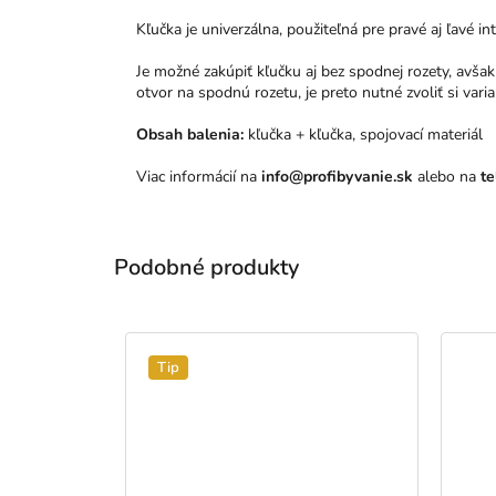
Kľučka je univerzálna, použiteľná pre pravé aj ľavé in
Je možné zakúpiť kľučku aj bez spodnej rozety, avš
otvor na spodnú rozetu, je preto nutné zvoliť si var
Obsah balenia:
kľučka + kľučka, spojovací materiál
Viac informácií na
info@profibyvanie.sk
alebo na
te
Tip