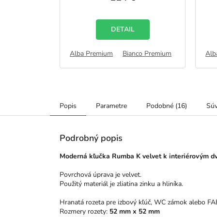
je
5,0
z
5
DETAIL
zdičiek.
hviezdičiek.
er Premium
Arctic Premium
Alba Premium
Bianco Premium
Bianco Premium
Catania Premium
Catania Pr
Alb
Popis
Parametre
Podobné (16)
Súv
Podrobný popis
Moderná kľučka Rumba K velvet k interiérovým d
Povrchová úprava je velvet.
Použitý materiál je zliatina zinku a hliníka.
Hranatá rozeta pre izbový kľúč, WC zámok alebo FA
Rozmery rozety:
52 mm x 52 mm