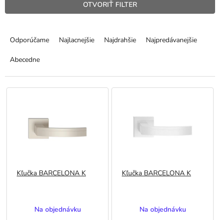
OTVORIŤ FILTER
R
a
Odporúčame
Najlacnejšie
Najdrahšie
Najpredávanejšie
d
e
Abecedne
n
i
V
e
ý
p
p
r
i
o
s
d
p
u
r
k
o
t
Kľučka BARCELONA K
Kľučka BARCELONA K
d
o
u
v
k
Priemerné
Priemerné
t
Na objednávku
Na objednávku
hodnotenie
hodnotenie