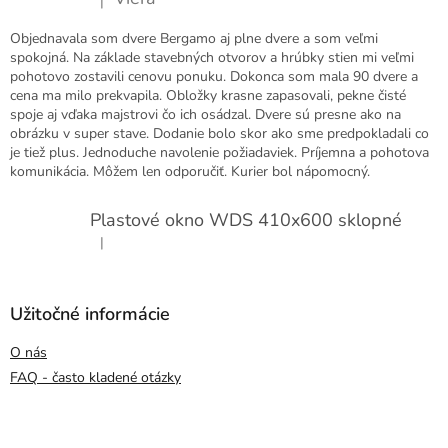
|
Hodnotenie produktu je 5 z 5 hviezdičiek.
s
u
Objednavala som dvere Bergamo aj plne dvere a som veľmi
spokojná. Na základe stavebných otvorov a hrúbky stien mi veľmi
pohotovo zostavili cenovu ponuku. Dokonca som mala 90 dvere a
cena ma milo prekvapila. Obložky krasne zapasovali, pekne čisté
spoje aj vďaka majstrovi čo ich osádzal. Dvere sú presne ako na
obrázku v super stave. Dodanie bolo skor ako sme predpokladali co
je tiež plus. Jednoduche navolenie požiadaviek. Príjemna a pohotova
komunikácia. Môžem len odporučiť. Kurier bol nápomocný.
Plastové okno WDS 410x600 sklopné
|
Hodnotenie produktu je 5 z 5 hviezdičiek.
Užitočné informácie
O nás
FAQ - často kladené otázky