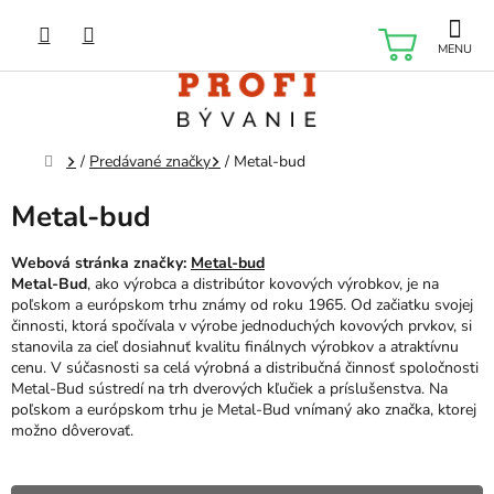
Prejsť
na
NÁKU
obsah
KOŠÍK
Domov
/
Predávané značky
/
Metal-bud
Metal-bud
Webová stránka značky:
Metal-bud
Metal-Bud
, ako výrobca a distribútor kovových výrobkov, je na
poľskom a európskom trhu známy od roku 1965. Od začiatku svojej
činnosti, ktorá spočívala v výrobe jednoduchých kovových prvkov, si
stanovila za cieľ dosiahnuť kvalitu finálnych výrobkov a atraktívnu
cenu. V súčasnosti sa celá výrobná a distribučná činnosť spoločnosti
Metal-Bud sústredí na trh dverových kľučiek a príslušenstva. Na
poľskom a európskom trhu je Metal-Bud vnímaný ako značka, ktorej
možno dôverovať.