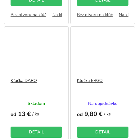
DETAIL
DETAIL
5
5
hviezdičiek.
hviezdičiek.
Bez otvoru na kľúč
Na kľúč
WC zámok
Bez otvoru na kľúč
FAB
Na kľúč
Kľučka DARO
Kľučka ERGO
Priemerné
Priemerné
Skladom
Na objednávku
hodnotenie
hodnotenie
13 €
9,80 €
produktu
produktu
od
/ ks
od
/ ks
je
je
5,0
5,0
z
z
DETAIL
DETAIL
5
5