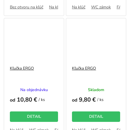
hviezdičiek.
hviezdičiek.
Bez otvoru na kľúč
Na kľúč
WC zámok
Na kľúč
WC zámok
FAB
FAB
Kľučka ERGO
Kľučka ERGO
Priemerné
Priemerné
Na objednávku
Skladom
hodnotenie
hodnotenie
10,80 €
9,80 €
produktu
produktu
od
/ ks
od
/ ks
je
je
5,0
5,0
z
z
DETAIL
DETAIL
5
5
hviezdičiek.
hviezdičiek.