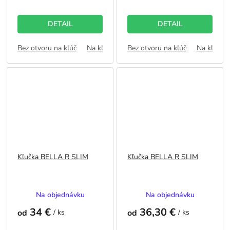
je
je
5,0
5,0
z
z
DETAIL
DETAIL
5
5
hviezdičiek.
hviezdičiek.
Bez otvoru na kľúč
Na kľúč
WC zámok
Bez otvoru na kľúč
FAB
Na kľúč
Kľučka BELLA R SLIM
Kľučka BELLA R SLIM
Priemerné
Priemerné
Na objednávku
Na objednávku
hodnotenie
hodnotenie
34 €
36,30 €
produktu
produktu
od
/ ks
od
/ ks
je
je