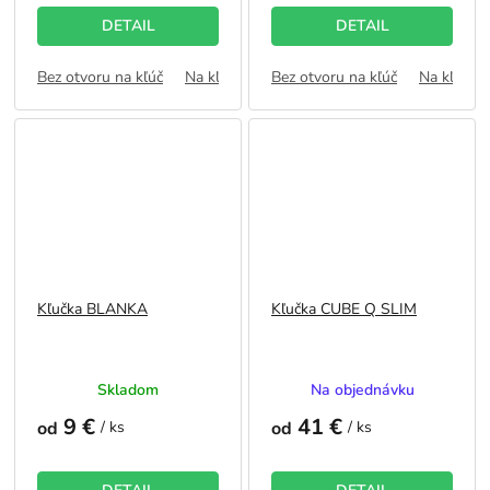
5,0
5,0
z
z
DETAIL
DETAIL
5
5
hviezdičiek.
hviezdičiek.
Bez otvoru na kľúč
Na kľúč
WC zámok
Bez otvoru na kľúč
FAB
Na kľúč
Kľučka BLANKA
Kľučka CUBE Q SLIM
Priemerné
Priemerné
Skladom
Na objednávku
hodnotenie
hodnotenie
9 €
41 €
produktu
produktu
od
/ ks
od
/ ks
je
je
5,0
5,0
z
z