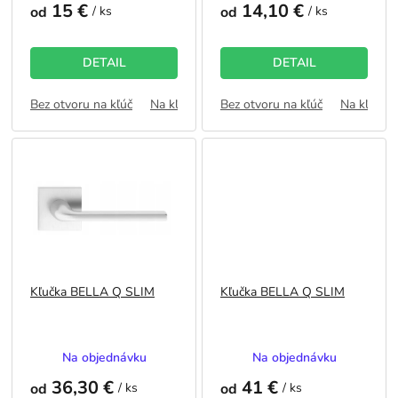
o
15 €
14,10 €
produktu
produktu
od
/ ks
od
/ ks
v
je
je
5,0
5,0
z
z
DETAIL
DETAIL
5
5
hviezdičiek.
hviezdičiek.
Bez otvoru na kľúč
Na kľúč
WC zámok
Bez otvoru na kľúč
FAB
Na kľúč
Kľučka BELLA Q SLIM
Kľučka BELLA Q SLIM
Priemerné
Priemerné
Na objednávku
Na objednávku
hodnotenie
hodnotenie
36,30 €
41 €
produktu
produktu
od
/ ks
od
/ ks