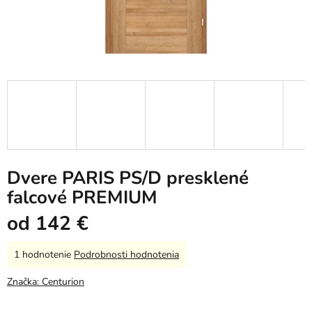
Dvere PARIS PS/D presklené
falcové PREMIUM
od
142 €
Priemerné
1 hodnotenie
Podrobnosti hodnotenia
hodnotenie
produktu
Značka:
Centurion
je
5,0