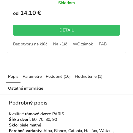
Skladom
14,10 €
od
DETAIL
Bez otvoru na kľúč
Na kľúč
WC zámok
FAB
Popis
Parametre
Podobné (16)
Hodnotenie (1)
Ostatné informácie
Podrobný popis
Kvalitné
rámové dvere
PARIS
Šírka dverí:
60, 70, 80
,
90
Sklo:
biele matné
Farebné varianty:
Alba, Bianco, Catania, Halifax, Wotan ,