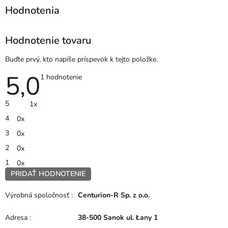
Hodnotenie tovaru
Buďte prvý, kto napíše príspevok k tejto položke.
5,0
Priemerné
1 hodnotenie
hodnotenie
produktu
je
5
1x
5,0
z
4
0x
5
hviezdičiek.
3
0x
2
0x
1
0x
PRIDAŤ HODNOTENIE
V
ý
Výrobná spoločnosť
:
Centurion-R Sp. z o.o.
p
i
Adresa
:
38-500 Sanok ul. Łany 1
s