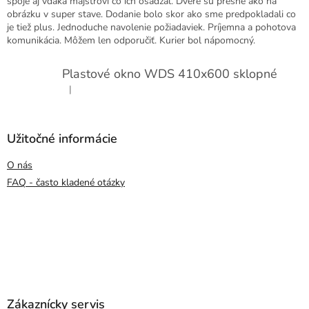
spoje aj vďaka majstrovi čo ich osádzal. Dvere sú presne ako na
obrázku v super stave. Dodanie bolo skor ako sme predpokladali co
je tiež plus. Jednoduche navolenie požiadaviek. Príjemna a pohotova
komunikácia. Môžem len odporučiť. Kurier bol nápomocný.
Plastové okno WDS 410x600 sklopné
|
Hodnotenie produktu je 5 z 5 hviezdičiek.
Užitočné informácie
O nás
FAQ - často kladené otázky
Zákaznícky servis