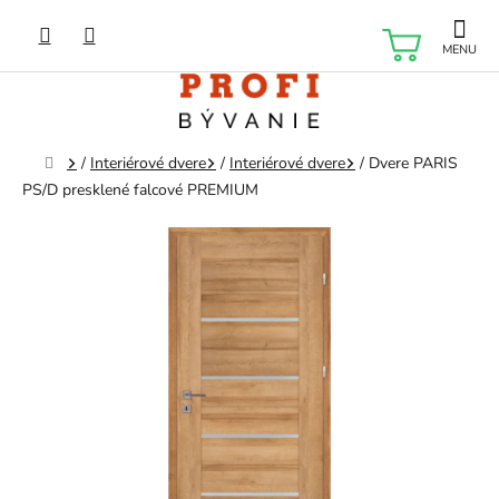
Prejsť
na
NÁKU
obsah
KOŠÍK
Domov
/
Interiérové dvere
/
Interiérové dvere
/
Dvere PARIS
PS/D presklené falcové PREMIUM