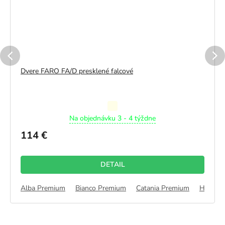
Dvere FARO FA/D presklené falcové
Priemerné
Na objednávku 3 - 4 týždne
hodnotenie
produktu
114 €
je
5,0
z
DETAIL
5
hviezdičiek.
Extreme
Alba Premium
Bianco Premium
Catania Premium
Halifax