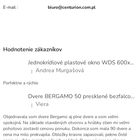
h
E-mail
:
biuro@centurion.com.pl
o
d
n
o
Z
t
e
á
n
p
Hodnotenie zákazníkov
í
ä
t
Jednokrídlové plastové okno WDS 600x1000
i
Andrea Murgašová
|
e
Hodnotenie produktu je 5 z 5 hviezdičiek.
Perfektne a rýchle
Dvere BERGAMO 50 presklené bezfalcové EXTRA
Viera
|
Hodnotenie produktu je 5 z 5 hviezdičiek.
Objednavala som dvere Bergamo aj plne dvere a som veľmi
spokojná. Na základe stavebných otvorov a hrúbky stien mi veľmi
pohotovo zostavili cenovu ponuku. Dokonca som mala 90 dvere a
cena ma milo prekvapila. Obložky krasne zapasovali, pekne čisté