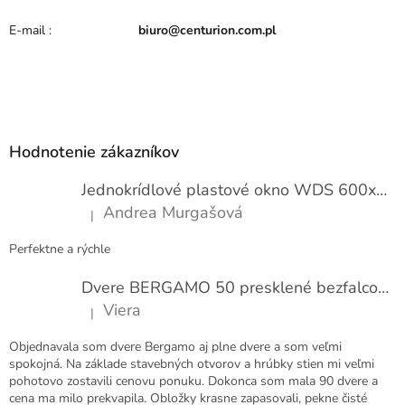
s
h
E-mail
:
biuro@centurion.com.pl
o
d
n
o
Z
t
e
á
n
p
Hodnotenie zákazníkov
í
ä
t
Jednokrídlové plastové okno WDS 600x1000
i
Andrea Murgašová
|
e
Hodnotenie produktu je 5 z 5 hviezdičiek.
Perfektne a rýchle
Dvere BERGAMO 50 presklené bezfalcové EXTRA
Viera
|
Hodnotenie produktu je 5 z 5 hviezdičiek.
Objednavala som dvere Bergamo aj plne dvere a som veľmi
spokojná. Na základe stavebných otvorov a hrúbky stien mi veľmi
pohotovo zostavili cenovu ponuku. Dokonca som mala 90 dvere a
cena ma milo prekvapila. Obložky krasne zapasovali, pekne čisté