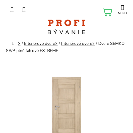
Prejsť
na
NÁKU
obsah
KOŠÍK
Domov
/
Interiérové dvere
/
Interiérové dvere
/
Dvere SEMKO
SR/P plné falcové EXTREME