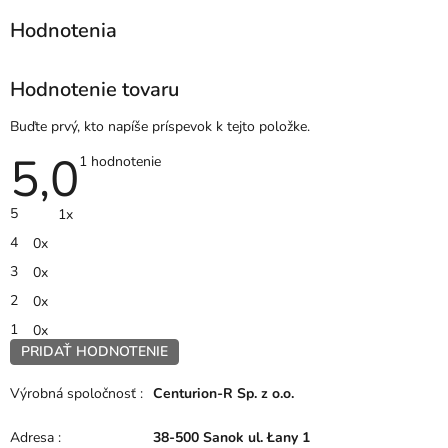
Hodnotenie tovaru
Buďte prvý, kto napíše príspevok k tejto položke.
5,0
Priemerné
1 hodnotenie
hodnotenie
produktu
je
5
1x
5,0
z
4
0x
5
hviezdičiek.
3
0x
2
0x
1
0x
PRIDAŤ HODNOTENIE
V
ý
Výrobná spoločnosť
:
Centurion-R Sp. z o.o.
p
i
Adresa
:
38-500 Sanok ul. Łany 1