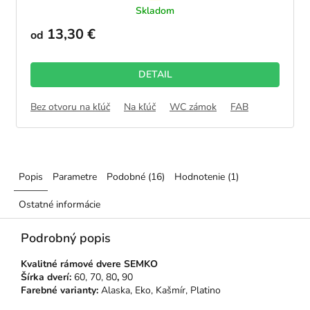
Skladom
hodnotenie
produktu
13,30 €
od
je
5,0
z
DETAIL
5
hviezdičiek.
Bez otvoru na kľúč
Na kľúč
WC zámok
FAB
Popis
Parametre
Podobné (16)
Hodnotenie (1)
Ostatné informácie
Podrobný popis
Kvalitné rámové dvere SEMKO
Šírka dverí:
60, 70, 80
,
90
Farebné varianty:
Alaska, Eko, Kašmír, Platino