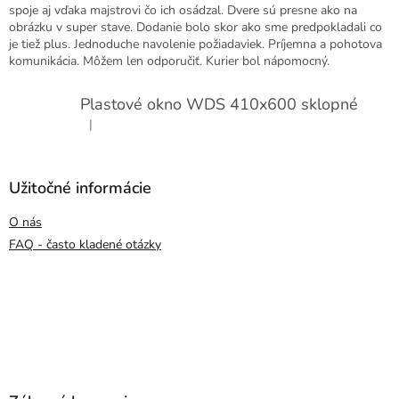
spoje aj vďaka majstrovi čo ich osádzal. Dvere sú presne ako na
obrázku v super stave. Dodanie bolo skor ako sme predpokladali co
je tiež plus. Jednoduche navolenie požiadaviek. Príjemna a pohotova
komunikácia. Môžem len odporučiť. Kurier bol nápomocný.
Plastové okno WDS 410x600 sklopné
|
Hodnotenie produktu je 5 z 5 hviezdičiek.
Užitočné informácie
O nás
FAQ - často kladené otázky