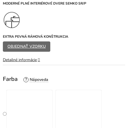
z
MODERNÉ PLNÉ INTERIÉROVÉ DVERE SEMKO SR/P
5
hviezdičiek.
EXTRA PEVNÁ RÁMOVÁ KONŠTRUKCIA
OBJEDNAŤ VZORKU
Detailné informácie
Farba
?