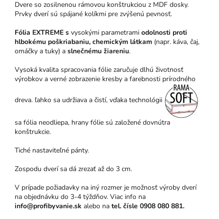
Dvere so zosilnenou rámovou konštrukciou z MDF dosky.
Prvky dverí sú spájané kolíkmi pre zvýšenú pevnosť.
Fólia EXTREME s
vysokými parametrami
odolnosti proti
hlbokému poškriabaniu, chemickým látkam
(napr. káva, čaj,
omáčky a tuky) a
slnečnému žiareniu
.
Vysoká kvalita spracovania fólie zaručuje dlhú životnosť
výrobkov a verné zobrazenie kresby a farebnosti prírodného
dreva. ľahko sa udržiava a čistí, vďaka technológii
sa fólia neodliepa, hrany fólie sú založené dovnútra
konštrukcie.
Tiché nastaviteľné pánty.
Zospodu dverí sa dá zrezať až do 3 cm.
V prípade požiadavky na iný rozmer je možnosť výroby dverí
na objednávku do 3-4 týždňov. Viac info na
info@profibyvanie.sk
alebo na
tel. čísle 0908 080 881.