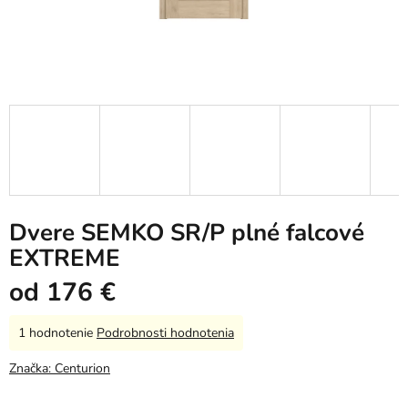
Dvere SEMKO SR/P plné falcové
EXTREME
od
176 €
Priemerné
1 hodnotenie
Podrobnosti hodnotenia
hodnotenie
produktu
Značka:
Centurion
je
5,0