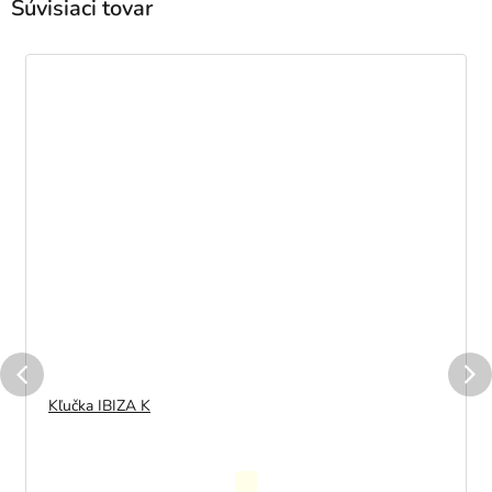
Súvisiaci tovar
Kľučka IBIZA K
Priemerné