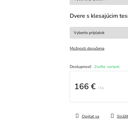
Dvere s klesajúcim t
Možnosti doručenia
Zvoľte variant
166 €
/ ks
Jednotková
cena:
Opýtať sa
Stráži