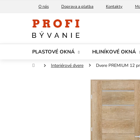
Prejsť
O nás
Doprava a platba
Kontakty
Mo
na
obsah
PLASTOVÉ OKNÁ
HLINÍKOVÉ OKNÁ
Domov
Interiérové dvere
Dvere PREMIUM 12 pre