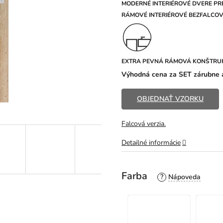
z
MODERNÉ INTERIÉROVÉ DVERE PRE
5
R
ÁMOVÉ INTERIÉROVÉ BEZFALCOVÉ
hviezdičiek.
EXTRA PEVNÁ RÁMOVÁ KONŠTRU
Výhodná cena za SET zárubne a
OBJEDNAŤ VZORKU
Falcová verzia.
Detailné informácie
Farba
?