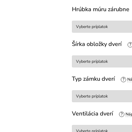
Hrúbka múru zárubne
Šírka obložky dverí
?
Typ zámku dverí
?
Ventilácia dverí
?