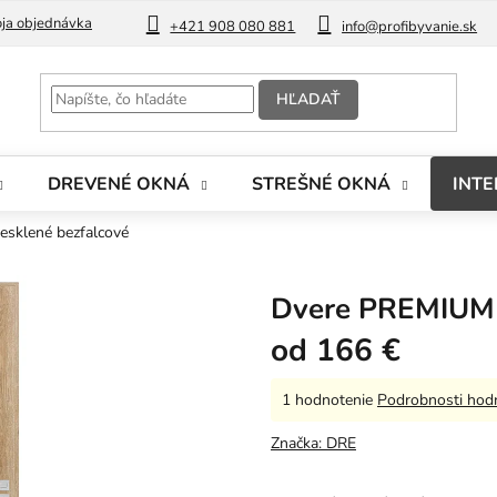
ja objednávka
Blog
+421 908 080 881
info@profibyvanie.sk
HĽADAŤ
DREVENÉ OKNÁ
STREŠNÉ OKNÁ
INTE
sklené bezfalcové
Dvere PREMIUM 1
od
166 €
Priemerné
1 hodnotenie
Podrobnosti hod
hodnotenie
produktu
Značka:
DRE
je
5,0