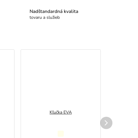
Nadštandardná kvalita
tovaru a služieb
Kľučka EVA
K
Priemerné