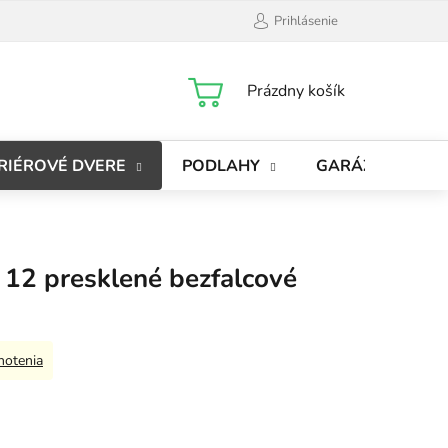
Prihlásenie
NÁKUPNÝ
Prázdny košík
KOŠÍK
RIÉROVÉ DVERE
PODLAHY
GARÁŽOVÉ BRÁ
2 presklené bezfalcové
notenia