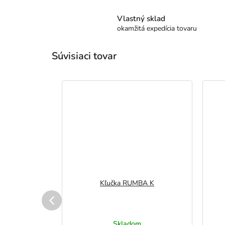
Vlastný sklad
okamžitá expedícia tovaru
Súvisiaci tovar
ALA
Kľučka RUMBA K
vku
Skladom