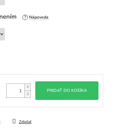
esnením
?
PRIDAŤ DO KOŠÍKA
ť
Zdieľať