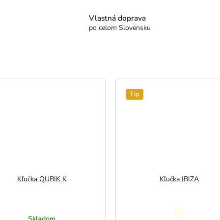
Vlastná doprava
po celom Slovensku
Tip
Kľučka QUBIK K
Kľučka IBIZA
Priemerné
Skladom