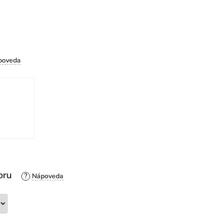
oru
?