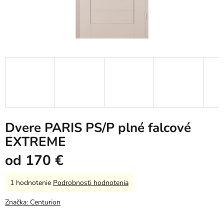
Dvere PARIS PS/P plné falcové
EXTREME
od
170 €
Priemerné
1 hodnotenie
Podrobnosti hodnotenia
hodnotenie
produktu
Značka:
Centurion
je
5,0