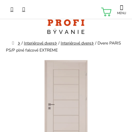
Prejsť
na
NÁKU
obsah
KOŠÍK
Domov
/
Interiérové dvere
/
Interiérové dvere
/
Dvere PARIS
PS/P plné falcové EXTREME