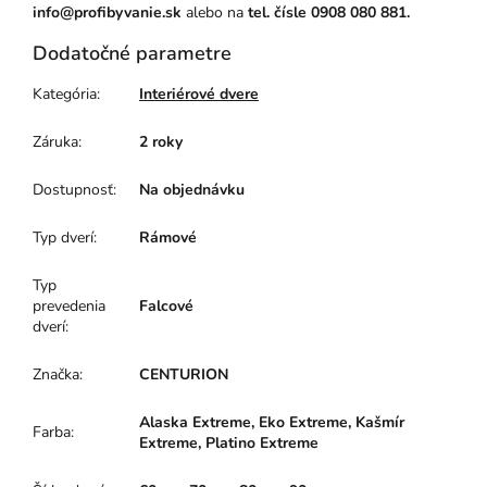
info@profibyvanie.sk
alebo na
tel. čísle 0908 080 881.
Dodatočné parametre
Kategória
:
Interiérové dvere
Záruka
:
2 roky
Dostupnosť
:
Na objednávku
Typ dverí
:
Rámové
Typ
prevedenia
Falcové
dverí
:
Značka
:
CENTURION
Alaska Extreme, Eko Extreme, Kašmír
Farba
:
Extreme, Platino Extreme