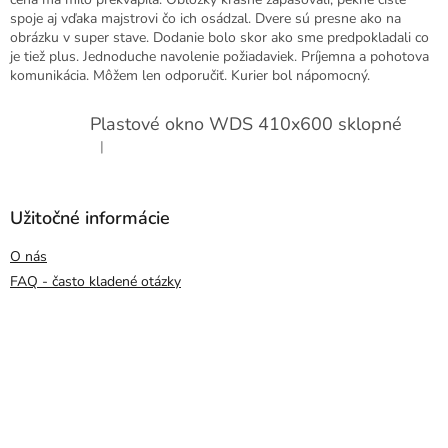
spoje aj vďaka majstrovi čo ich osádzal. Dvere sú presne ako na
obrázku v super stave. Dodanie bolo skor ako sme predpokladali co
je tiež plus. Jednoduche navolenie požiadaviek. Príjemna a pohotova
komunikácia. Môžem len odporučiť. Kurier bol nápomocný.
Plastové okno WDS 410x600 sklopné
|
Hodnotenie produktu je 5 z 5 hviezdičiek.
Užitočné informácie
O nás
FAQ - často kladené otázky