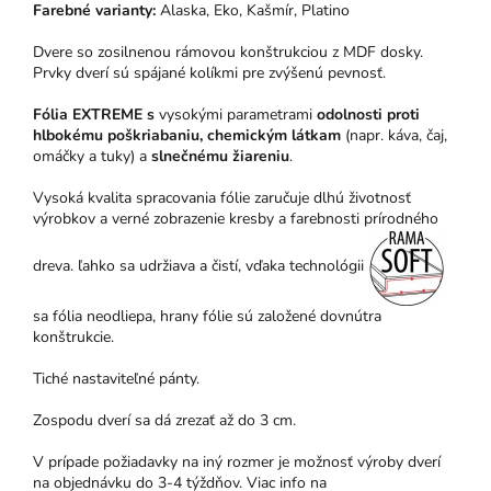
Farebné varianty:
Alaska, Eko, Kašmír, Platino
Dvere so zosilnenou rámovou konštrukciou z MDF dosky.
Prvky dverí sú spájané kolíkmi pre zvýšenú pevnosť.
Fólia EXTREME s
vysokými parametrami
odolnosti proti
hlbokému poškriabaniu, chemickým látkam
(napr. káva, čaj,
omáčky a tuky) a
slnečnému žiareniu
.
Vysoká kvalita spracovania fólie zaručuje dlhú životnosť
výrobkov a verné zobrazenie kresby a farebnosti prírodného
dreva. ľahko sa udržiava a čistí, vďaka technológii
sa fólia neodliepa, hrany fólie sú založené dovnútra
konštrukcie.
Tiché nastaviteľné pánty.
Zospodu dverí sa dá zrezať až do 3 cm.
V prípade požiadavky na iný rozmer je možnosť výroby dverí
na objednávku do 3-4 týždňov. Viac info na