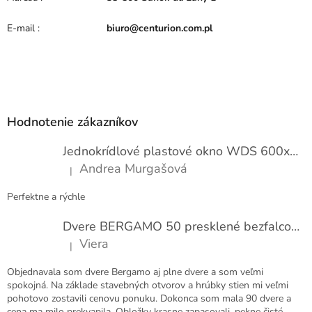
s
h
E-mail
:
biuro@centurion.com.pl
o
d
n
o
Z
t
e
á
n
p
Hodnotenie zákazníkov
í
ä
t
Jednokrídlové plastové okno WDS 600x1000
i
Andrea Murgašová
|
e
Hodnotenie produktu je 5 z 5 hviezdičiek.
Perfektne a rýchle
Dvere BERGAMO 50 presklené bezfalcové EXTRA
Viera
|
Hodnotenie produktu je 5 z 5 hviezdičiek.
Objednavala som dvere Bergamo aj plne dvere a som veľmi
spokojná. Na základe stavebných otvorov a hrúbky stien mi veľmi
pohotovo zostavili cenovu ponuku. Dokonca som mala 90 dvere a
cena ma milo prekvapila. Obložky krasne zapasovali, pekne čisté