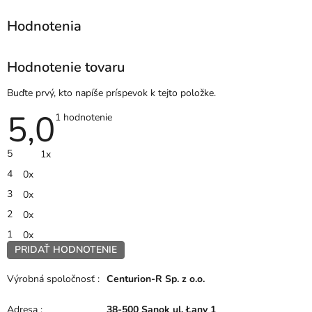
Hodnotenie tovaru
Buďte prvý, kto napíše príspevok k tejto položke.
5,0
Priemerné
1 hodnotenie
hodnotenie
produktu
je
5
1x
5,0
z
4
0x
5
hviezdičiek.
3
0x
2
0x
1
0x
PRIDAŤ HODNOTENIE
V
ý
Výrobná spoločnosť
:
Centurion-R Sp. z o.o.
p
i
Adresa
:
38-500 Sanok ul. Łany 1