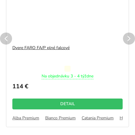
Dvere FARO FA/P plné falcové
Priemerné
Na objednávku 3 - 4 týždne
hodnotenie
produktu
114 €
je
5,0
z
DETAIL
5
hviezdičiek.
nadský 3D
Alba Premium
Dub Montana 3D
Bianco Premium
Dub Nórsky 3D
Catania Premium
Dub Olejovaný 3D
Halifax