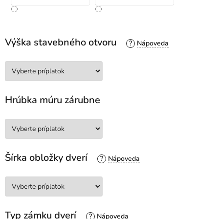
Výška stavebného otvoru
?
Hrúbka múru zárubne
Šírka obložky dverí
?
Typ zámku dverí
?