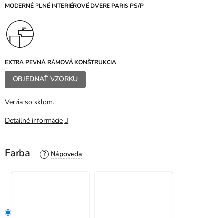
z
MODERNÉ PLNÉ INTERIÉROVÉ DVERE PARIS PS/P
5
hviezdičiek.
EXTRA PEVNÁ RÁMOVÁ KONŠTRUKCIA
OBJEDNAŤ VZORKU
Verzia
so sklom.
Detailné informácie
Farba
?