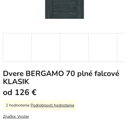
Dvere BERGAMO 70 plné falcové
KLASIK
od
126 €
Priemerné
1 hodnotenie
Podrobnosti hodnotenia
hodnotenie
produktu
Značka:
Voster
je
5,0