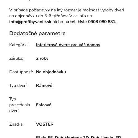
V prípade požiadavky na iný rozmer je možnosť výroby dverí
na objednávku do 3-6 týždňov. Viac info na
info@profibyvanie.sk
alebo na
tel. čísle 0908 080 881.
Dodatočné parametre
Kategória
:
Interiérové dvere pre váš domov
Záruka
:
2 roky
Dostupnosť
:
Na objednávku
Typ dverí
:
Rámové
Typ
prevedenia
Falcové
dverí
:
Značka
:
VOSTER
Biela FF, Dub Montana 3D, Dub Nórsky 3D,