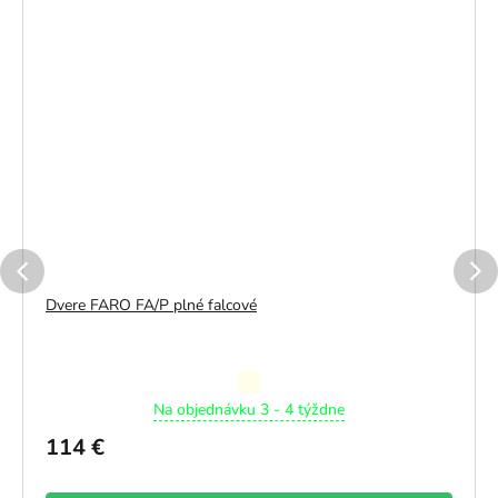
Dvere FARO FA/P plné falcové
Priemerné
Na objednávku 3 - 4 týždne
hodnotenie
produktu
114 €
je
5,0
z