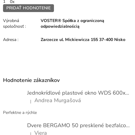
1
0x
PRIDAŤ HODNOTENIE
V
ý
Výrobná
VOSTER® Spółka z ograniczoną
p
spoločnosť
:
odpowiedzialnością
i
s
Adresa
:
Zarzecze ul. Mickiewicza 155 37-400 Nisko
h
o
d
n
Z
o
á
t
p
e
Hodnotenie zákazníkov
n
ä
í
t
Jednokrídlové plastové okno WDS 600x1000
i
Andrea Murgašová
|
e
Hodnotenie produktu je 5 z 5 hviezdičiek.
Perfektne a rýchle
Dvere BERGAMO 50 presklené bezfalcové EXTRA
Viera
|