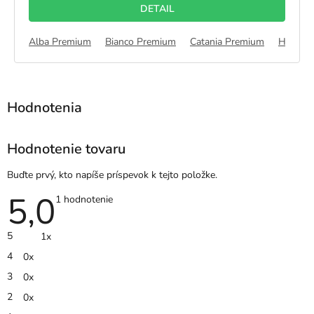
DETAIL
5
hviezdičiek.
 Pieskový CPL
Alba Premium
Dub Polárny CPL
Bianco Premium
Jaseň CPL
Catania Premium
Halifax
Hodnotenie tovaru
Buďte prvý, kto napíše príspevok k tejto položke.
5,0
Priemerné
1 hodnotenie
hodnotenie
produktu
je
5
1x
5,0
z
4
0x
5
hviezdičiek.
3
0x
2
0x