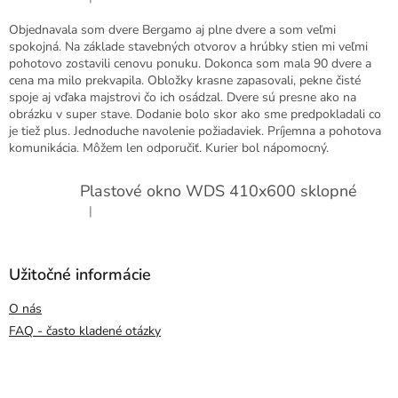
Hodnotenie produktu je 5 z 5 hviezdičiek.
Objednavala som dvere Bergamo aj plne dvere a som veľmi
spokojná. Na základe stavebných otvorov a hrúbky stien mi veľmi
pohotovo zostavili cenovu ponuku. Dokonca som mala 90 dvere a
cena ma milo prekvapila. Obložky krasne zapasovali, pekne čisté
spoje aj vďaka majstrovi čo ich osádzal. Dvere sú presne ako na
obrázku v super stave. Dodanie bolo skor ako sme predpokladali co
je tiež plus. Jednoduche navolenie požiadaviek. Príjemna a pohotova
komunikácia. Môžem len odporučiť. Kurier bol nápomocný.
Plastové okno WDS 410x600 sklopné
|
Hodnotenie produktu je 5 z 5 hviezdičiek.
Užitočné informácie
O nás
FAQ - často kladené otázky