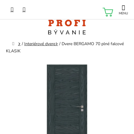
Prejsť
na
NÁKU
obsah
KOŠÍK
Domov
/
Interiérové dvere
/
Dvere BERGAMO 70 plné falcové
KLASIK