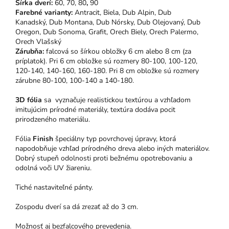
Šírka dverí:
60, 70, 80
,
90
Farebné varianty:
Antracit, Biela, Dub Alpin,
Dub
Kanadský, Dub Montana, Dub Nórsky, Dub Olejovaný, Dub
Oregon, Dub Sonoma, Grafit, Orech Biely, Orech Palermo,
Orech Vlašský
Zárubňa:
falcová so šírkou obložky 6 cm alebo 8 cm (za
príplatok). Pri 6 cm obložke sú rozmery 80-100, 100-120,
120-140, 140-160, 160-180. Pri 8 cm obložke sú rozmery
zárubne 80-100, 100-140 a 140-180.
3D fólia
sa vyznačuje realistickou textúrou a vzhľadom
imitujúcim prírodné materiály, textúra dodáva pocit
prirodzeného materiálu.
Fólia
Finish
špeciálny typ povrchovej úpravy, ktorá
napodobňuje vzhľad prírodného dreva alebo iných materiálov.
Dobrý stupeň odolnosti proti bežnému opotrebovaniu a
odolná voči UV žiareniu.
Tiché nastaviteľné pánty.
Zospodu dverí sa dá zrezať až do 3 cm.
Možnosť aj
bezfalcového prevedenia
.