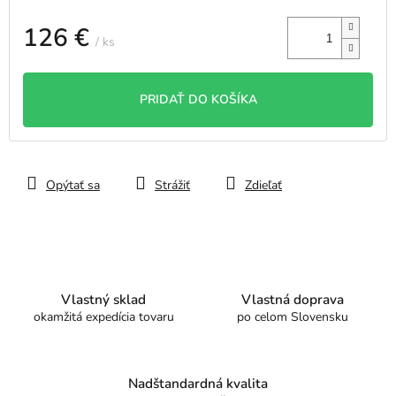
126 €
/ ks
Jednotková
cena:
PRIDAŤ DO KOŠÍKA
Opýtať sa
Strážiť
Zdieľať
Vlastný sklad
Vlastná doprava
okamžitá expedícia tovaru
po celom Slovensku
Nadštandardná kvalita