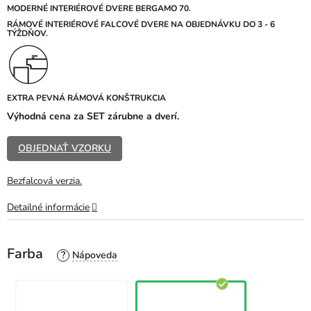
z
MODERNÉ INTERIÉROVÉ DVERE BERGAMO 70.
5
R
ÁMOVÉ INTERIÉROVÉ FALCOVÉ DVERE NA OBJEDNÁVKU DO 3 - 6
TÝŽDŇOV.
hviezdičiek.
EXTRA PEVNÁ RÁMOVÁ KONŠTRUKCIA
Výhodná cena za SET zárubne a dverí.
OBJEDNAŤ VZORKU
Bezfalcová verzia.
Detailné informácie
Farba
?