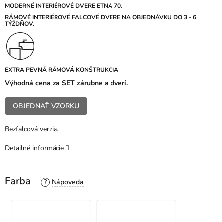
z
MODERNÉ INTERIÉROVÉ DVERE ETNA 70.
5
R
ÁMOVÉ INTERIÉROVÉ FALCOVÉ DVERE NA OBJEDNÁVKU DO 3 - 6
TÝŽDŇOV.
hviezdičiek.
EXTRA PEVNÁ RÁMOVÁ KONŠTRUKCIA
Výhodná cena za SET zárubne a dverí.
OBJEDNAŤ VZORKU
Bezfalcová verzia.
Detailné informácie
Farba
?