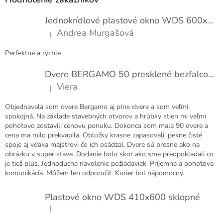
n
ä
í
t
Jednokrídlové plastové okno WDS 600x1000
i
Andrea Murgašová
|
e
Hodnotenie produktu je 5 z 5 hviezdičiek.
Perfektne a rýchle
Dvere BERGAMO 50 presklené bezfalcové EXTRA
Viera
|
Hodnotenie produktu je 5 z 5 hviezdičiek.
Objednavala som dvere Bergamo aj plne dvere a som veľmi
spokojná. Na základe stavebných otvorov a hrúbky stien mi veľmi
pohotovo zostavili cenovu ponuku. Dokonca som mala 90 dvere a
cena ma milo prekvapila. Obložky krasne zapasovali, pekne čisté
spoje aj vďaka majstrovi čo ich osádzal. Dvere sú presne ako na
obrázku v super stave. Dodanie bolo skor ako sme predpokladali co
je tiež plus. Jednoduche navolenie požiadaviek. Príjemna a pohotova
komunikácia. Môžem len odporučiť. Kurier bol nápomocný.
Plastové okno WDS 410x600 sklopné
|
Hodnotenie produktu je 5 z 5 hviezdičiek.