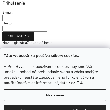
Prihlásenie
E-mail
Heslo
PRIHLÁSIŤ SA
Nová registrácia
Zabudnuté heslo
Táto webstránka používa súbory cookies.
V ProfiByvanie.sk používame cookies, aby sme Vám
umožnili pohodlné prehliadanie webu a vďaka analýze
prevádzky neustále zlepšovali jeho funkcie, výkon a
použiteľnosť. Viac informácií nájdete
>>> TU
.
Vytvoril Shoptet
|
Upravil Balkys
Nastavenie
Copyright 2026
ProfiByvanie.sk
. Všetky práva vyhradené.