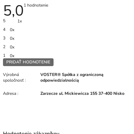
5,0
Priemerné
1 hodnotenie
hodnotenie
produktu
je
5
1x
5,0
z
4
0x
5
hviezdičiek.
3
0x
2
0x
1
0x
PRIDAŤ HODNOTENIE
V
ý
Výrobná
VOSTER® Spółka z ograniczoną
p
spoločnosť
:
odpowiedzialnością
i
s
Adresa
:
Zarzecze ul. Mickiewicza 155 37-400 Nisko
h
o
d
n
Z
o
á
t
p
e
Hodnotenie zákazníkov