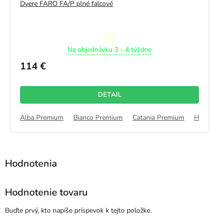
Dvere FARO FA/P plné falcové
Priemerné
Na objednávku 3 - 4 týždne
hodnotenie
produktu
114 €
je
5,0
z
DETAIL
5
hviezdičiek.
 Pieskový CPL
Alba Premium
Dub Polárny CPL
Bianco Premium
Jaseň CPL
Catania Premium
Halifax
Hodnotenie tovaru
Buďte prvý, kto napíše príspevok k tejto položke.