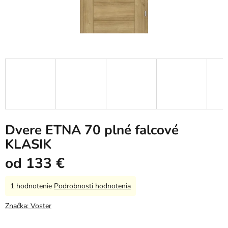
Dvere ETNA 70 plné falcové
KLASIK
od
133 €
Priemerné
1 hodnotenie
Podrobnosti hodnotenia
hodnotenie
produktu
Značka:
Voster
je
5,0