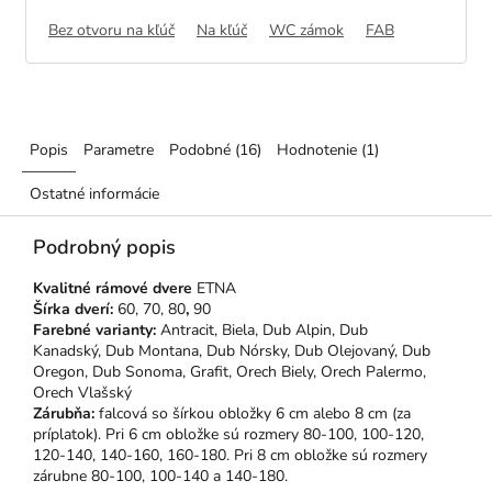
Bez otvoru na kľúč
Na kľúč
WC zámok
FAB
Popis
Parametre
Podobné (16)
Hodnotenie (1)
Ostatné informácie
Podrobný popis
Kvalitné rámové dvere
ETNA
Šírka dverí:
60, 70, 80
,
90
Farebné varianty:
Antracit, Biela, Dub Alpin,
Dub
Kanadský, Dub Montana, Dub Nórsky, Dub Olejovaný, Dub
Oregon, Dub Sonoma, Grafit, Orech Biely, Orech Palermo,
Orech Vlašský
Zárubňa:
falcová so šírkou obložky 6 cm alebo 8 cm (za
príplatok). Pri 6 cm obložke sú rozmery 80-100, 100-120,
120-140, 140-160, 160-180. Pri 8 cm obložke sú rozmery
zárubne 80-100, 100-140 a 140-180.