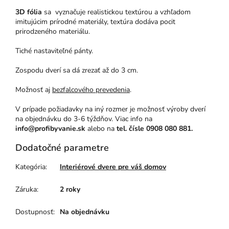
3D fólia
sa vyznačuje realistickou textúrou a vzhľadom
imitujúcim prírodné materiály, textúra dodáva pocit
prirodzeného materiálu.
Tiché nastaviteľné pánty.
Zospodu dverí sa dá zrezať až do 3 cm.
Možnosť aj
bezfalcového prevedenia
.
V prípade požiadavky na iný rozmer je možnosť výroby dverí
na objednávku do 3-6 týždňov. Viac info na
info@profibyvanie.sk
alebo na
tel. čísle 0908 080 881.
Dodatočné parametre
Kategória
:
Interiérové dvere pre váš domov
Záruka
:
2 roky
Dostupnosť
:
Na objednávku