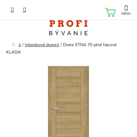
Prejsť
na
NÁKU
obsah
KOŠÍK
Domov
/
Interiérové dvere
/
Dvere ETNA 70 plné falcové
KLASIK