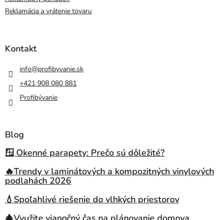
Reklamácia a vrátenie tovaru
Kontakt
info
@
profibyvanie.sk
+421 908 080 881
Profibývanie
Blog
🪟 Okenné parapety: Prečo sú dôležité?
🔥Trendy v laminátových a kompozitných vinylových
podlahách 2026
💧Spoľahlivé riešenie do vlhkých priestorov
🎄Využite vianočný čas na plánovanie domova