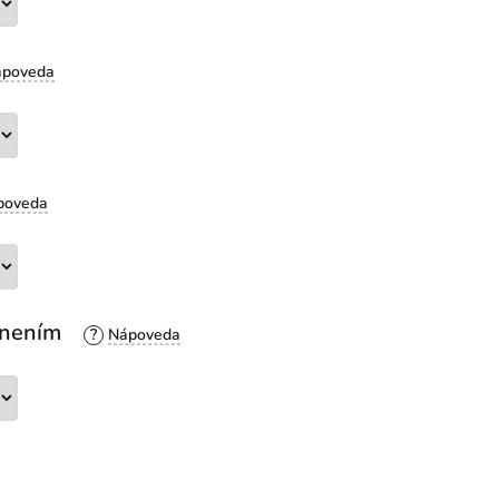
esnením
?