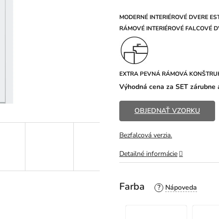
5,0
z
MODERNÉ INTERIÉROVÉ DVERE EST
5
R
ÁMOVÉ INTERIÉROVÉ FALCOVÉ DV
hviezdičiek.
EXTRA PEVNÁ RÁMOVÁ KONŠTRU
Výhodná cena za SET zárubne a
OBJEDNAŤ VZORKU
Bezfalcová verzia.
Detailné informácie
Farba
?