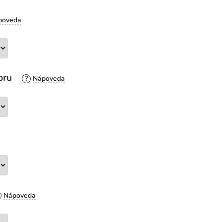
oru
?