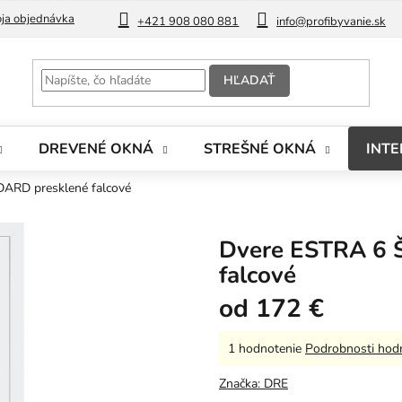
ja objednávka
Blog
+421 908 080 881
info@profibyvanie.sk
HĽADAŤ
DREVENÉ OKNÁ
STREŠNÉ OKNÁ
INTE
ARD presklené falcové
Dvere ESTRA 6 
falcové
od
172 €
Priemerné
1 hodnotenie
Podrobnosti hod
hodnotenie
produktu
Značka:
DRE
je