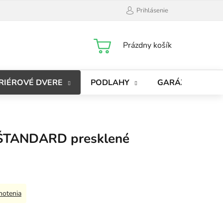
Prihlásenie
NÁKUPNÝ
Prázdny košík
KOŠÍK
RIÉROVÉ DVERE
PODLAHY
GARÁŽOVÉ BRÁ
ŠTANDARD presklené
notenia