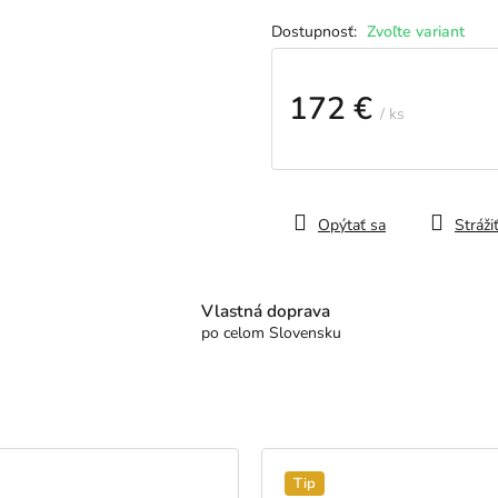
Zvoľte variant
172 €
/ ks
Jednotková
cena:
Opýtať sa
Stráži
Vlastná doprava
po celom Slovensku
Tip