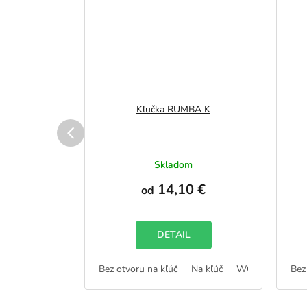
ALA
Kľučka RUMBA K
vku
Skladom
 €
14,10 €
od
DETAIL
Na kľúč
WC zámok
Bez otvoru na kľúč
FAB
Na kľúč
WC zámok
Bez
F