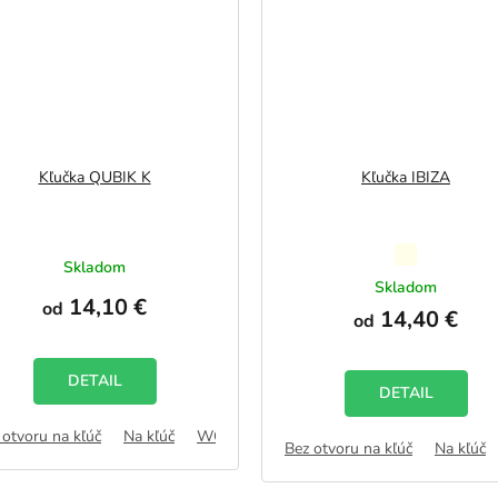
Kľučka QUBIK K
Kľučka IBIZA
Priemerné
Skladom
hodnotenie
Skladom
14,10 €
produktu
od
14,40 €
od
je
5,0
z
DETAIL
5
DETAIL
hviezdičiek.
 otvoru na kľúč
AB
Na kľúč
WC zámok
FAB
Bez otvoru na kľúč
Na kľúč