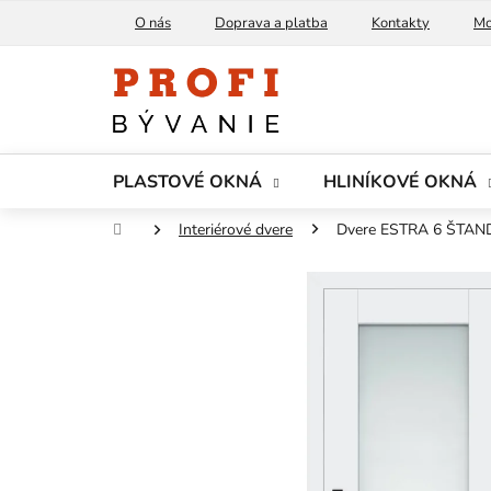
Prejsť
O nás
Doprava a platba
Kontakty
Mo
na
obsah
PLASTOVÉ OKNÁ
HLINÍKOVÉ OKNÁ
Domov
Interiérové dvere
Dvere ESTRA 6 ŠTAND