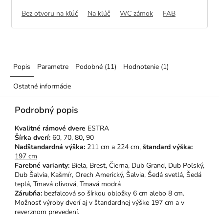
Bez otvoru na kľúč
Na kľúč
WC zámok
FAB
Popis
Parametre
Podobné (11)
Hodnotenie (1)
Ostatné informácie
Podrobný popis
Kvalitné rámové dvere
ESTRA
Šírka dverí:
60, 70, 80
,
90
Nadštandardná výška:
211 cm a 224 cm,
štandard výška:
197 cm
Farebné varianty:
Biela, Brest, Čierna, Dub Grand, Dub Poľský,
Dub Šalvia, Kašmír, Orech Americký, Šalvia, Šedá svetlá, Šedá
teplá, Tmavá olivová, Tmavá modrá
Zárubňa:
bezfalcová so šírkou obložky 6 cm alebo 8 cm.
Možnosť výroby dverí aj v štandardnej výške 197 cm a v
reverznom prevedení.