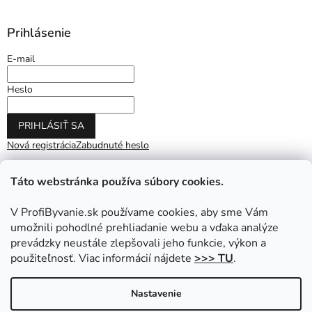
Prihlásenie
E-mail
Heslo
PRIHLÁSIŤ SA
Nová registrácia
Zabudnuté heslo
Táto webstránka používa súbory cookies.
V ProfiByvanie.sk používame cookies, aby sme Vám
umožnili pohodlné prehliadanie webu a vďaka analýze
prevádzky neustále zlepšovali jeho funkcie, výkon a
použiteľnosť. Viac informácií nájdete
>>> TU
.
Vytvoril Shoptet
|
Upravil Balkys
Nastavenie