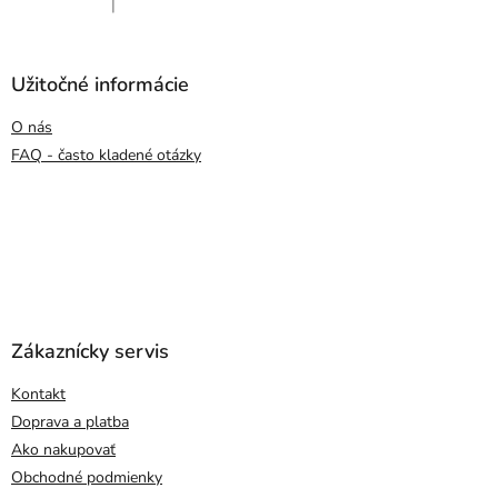
|
Hodnotenie produktu je 5 z 5 hviezdičiek.
Užitočné informácie
O nás
FAQ - často kladené otázky
Zákaznícky servis
Kontakt
Doprava a platba
Ako nakupovať
Obchodné podmienky