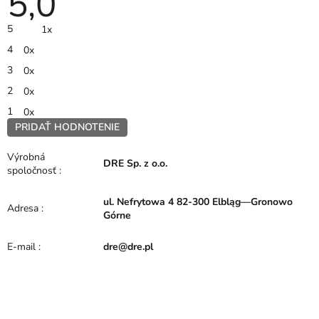
5,0
hodnotenie
produktu
je
5
1x
5,0
z
4
0x
5
hviezdičiek.
3
0x
2
0x
1
0x
PRIDAŤ HODNOTENIE
V
ý
Výrobná
DRE Sp. z o.o.
p
spoločnosť
:
i
s
ul. Nefrytowa 4 82-300 Elbląg—Gronowo
h
Adresa
:
Górne
o
d
E-mail
:
dre@dre.pl
n
o
t
e
Z
n
í