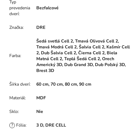
Typ
prevedenia
Bezfalcové
dverí
:
Značka
:
DRE
Šedá svetlá Cell 2, Tmavá Olivová Cell 2,
Tmavá Modrá Cell 2, Šalvia Cell 2, Kašmír Cell
2, Dub Šalvia Cell 2, Čierna Cell 2, Biela
Farba
:
Matná Cell 2, Teplá Šedá Cell 2, Orech
Americký 3D, Dub Grand 3D, Dub Poľský 3D,
Brest 3D
Šírka dverí
:
60 cm, 70 cm, 80 cm, 90 cm
Materiál
:
MDF
Sklo
:
Nie
?
Fólia
:
3 D, DRE CELL