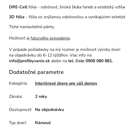
DRE-Cell
 fólia - odolnosť, široká škála farieb a estetický vzhľad – 
3D fólia
 - fólia so zvýšenou odolnosťou a vynikajúcimi estetickými
Tiché nastaviteľné pánty.
Možnosť aj
falcového prevedenia
.
V prípade požiadavky na iný rozmer je možnosť výroby dverí
na objednávku do 6-12 týždňov. Viac info na
info@profibyvanie.sk
alebo na
tel. čísle 0908 080 881.
Dodatočné parametre
Kategória
:
Interiérové dvere pre váš domov
Záruka
:
2 roky
Dostupnosť
:
Na objednávku
Typ dverí
:
Rámové