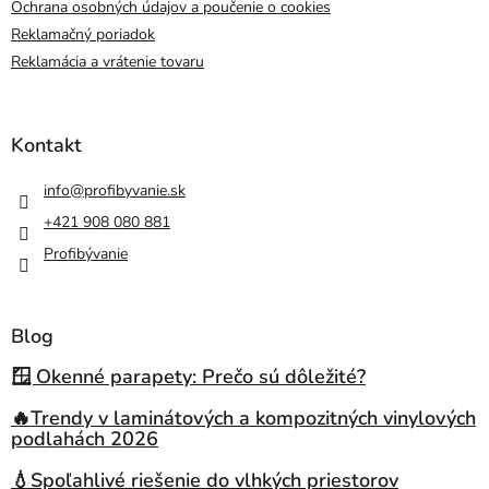
Ochrana osobných údajov a poučenie o cookies
Reklamačný poriadok
Reklamácia a vrátenie tovaru
Kontakt
info
@
profibyvanie.sk
+421 908 080 881
Profibývanie
Blog
🪟 Okenné parapety: Prečo sú dôležité?
🔥Trendy v laminátových a kompozitných vinylových
podlahách 2026
💧Spoľahlivé riešenie do vlhkých priestorov