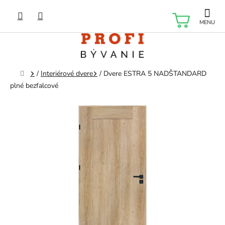
Prejsť
na
NÁKU
obsah
KOŠÍK
Domov
/
Interiérové dvere
/
Dvere ESTRA 5 NADŠTANDARD
plné bezfalcové