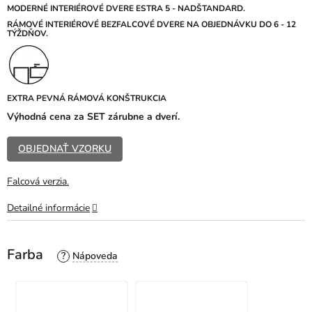
z
MODERNÉ INTERIÉROVÉ DVERE ESTRA 5 - NADŠTANDARD.
5
R
ÁMOVÉ INTERIÉROVÉ BEZFALCOVÉ DVERE NA OBJEDNÁVKU DO 6 - 12
TÝŽDŇOV.
hviezdičiek.
EXTRA PEVNÁ RÁMOVÁ KONŠTRUKCIA
Výhodná cena za SET zárubne a dverí.
OBJEDNAŤ VZORKU
Falcová verzia.
Detailné informácie
Farba
?