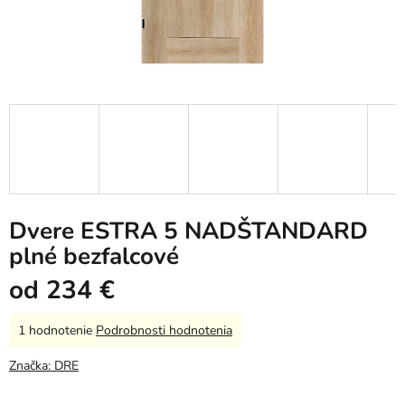
Dvere ESTRA 5 NADŠTANDARD
plné bezfalcové
od
234 €
Priemerné
1 hodnotenie
Podrobnosti hodnotenia
hodnotenie
produktu
Značka:
DRE
je
5,0