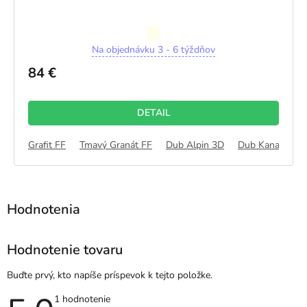
Priemerné
Na objednávku 3 - 6 týždňov
hodnotenie
produktu
84 €
je
5,0
z
DETAIL
5
hviezdičiek.
Grafit FF
Tmavý Granát FF
Dub Alpin 3D
Dub Kanadský 
Hodnotenie tovaru
Buďte prvý, kto napíše príspevok k tejto položke.
Priemerné
1 hodnotenie