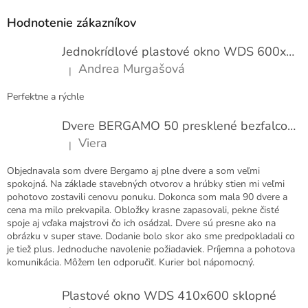
á
p
Hodnotenie zákazníkov
ä
t
Jednokrídlové plastové okno WDS 600x1000
i
Andrea Murgašová
|
e
Hodnotenie produktu je 5 z 5 hviezdičiek.
Perfektne a rýchle
Dvere BERGAMO 50 presklené bezfalcové EXTRA
Viera
|
Hodnotenie produktu je 5 z 5 hviezdičiek.
Objednavala som dvere Bergamo aj plne dvere a som veľmi
spokojná. Na základe stavebných otvorov a hrúbky stien mi veľmi
pohotovo zostavili cenovu ponuku. Dokonca som mala 90 dvere a
cena ma milo prekvapila. Obložky krasne zapasovali, pekne čisté
spoje aj vďaka majstrovi čo ich osádzal. Dvere sú presne ako na
obrázku v super stave. Dodanie bolo skor ako sme predpokladali co
je tiež plus. Jednoduche navolenie požiadaviek. Príjemna a pohotova
komunikácia. Môžem len odporučiť. Kurier bol nápomocný.
Plastové okno WDS 410x600 sklopné