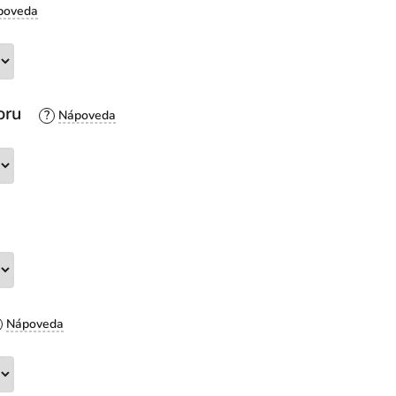
oru
?