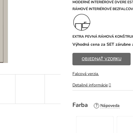
z
MODERNÉ INTERIÉROVÉ DVERE EST
5
R
ÁMOVÉ INTERIÉROVÉ BEZFALCOVÉ
hviezdičiek.
EXTRA PEVNÁ RÁMOVÁ KONŠTRU
Výhodná cena za SET zárubne a
OBJEDNAŤ VZORKU
Falcová verzia.
Detailné informácie
Farba
?