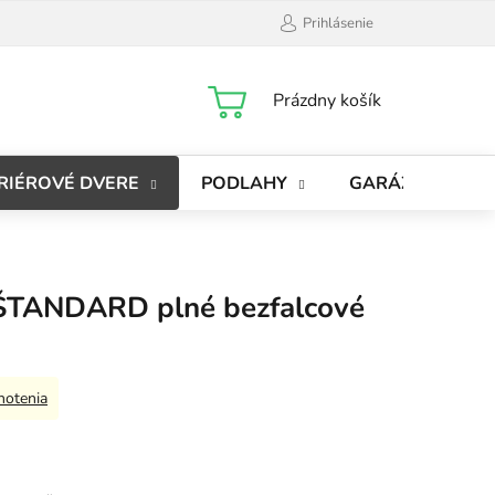
Prihlásenie
NÁKUPNÝ
Prázdny košík
KOŠÍK
RIÉROVÉ DVERE
PODLAHY
GARÁŽOVÉ BRÁ
ŠTANDARD plné bezfalcové
notenia