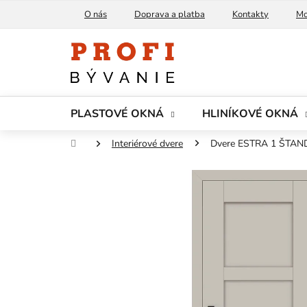
Prejsť
O nás
Doprava a platba
Kontakty
Mo
na
obsah
PLASTOVÉ OKNÁ
HLINÍKOVÉ OKNÁ
Domov
Interiérové dvere
Dvere ESTRA 1 ŠTAND