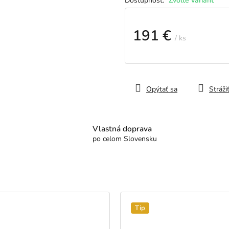
Zvoľte variant
191 €
/ ks
Jednotková
cena:
Opýtať sa
Stráži
Vlastná doprava
po celom Slovensku
Tip