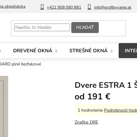
ja objednávka
Blog
+421 908 080 881
info@profibyvanie.sk
HĽADAŤ
DREVENÉ OKNÁ
STREŠNÉ OKNÁ
INTE
ARD plné bezfalcové
Dvere ESTRA 1 
od
191 €
Priemerné
1 hodnotenie
Podrobnosti hod
hodnotenie
produktu
Značka:
DRE
je
5,0