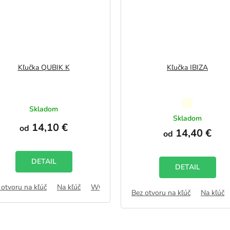
Kľučka QUBIK K
Kľučka IBIZA
Priemerné
Skladom
hodnotenie
Skladom
14,10 €
produktu
od
14,40 €
od
je
5,0
z
DETAIL
5
DETAIL
hviezdičiek.
 otvoru na kľúč
AB
Na kľúč
WC zámok
FAB
Bez otvoru na kľúč
Na kľúč