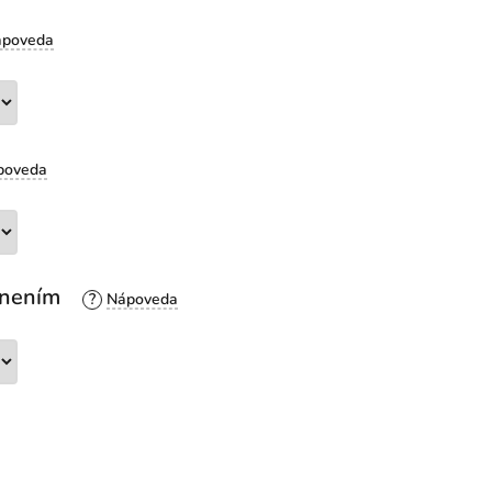
esnením
?