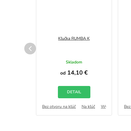
ALA
Kľučka RUMBA K
vku
Skladom
 €
14,10 €
od
DETAIL
Na kľúč
WC zámok
Bez otvoru na kľúč
FAB
Na kľúč
WC zámok
Bez
F