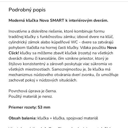
Podrobný popis
Moderná kľučka Nova SMART k interiérovým dverám.
Inovatívne a diskrétne riešenie, ktoré kombinuje formu
tradičnej kľučky s funkčnosťou zámku; izbové dvere na kľúč,
cylindrický zámok alebo kúpeľňové WC - dvere sa zatvárajú
pohybom tlačidla na hornej časti kľučky. Vďaka použitiu
Nova
Click!
kľučky sa môžeme zbaviť kľučiek (rozety) na všetkých
dverách domu či kancelárie, čím vznikne priestor, ktorý je
štýlovo konzistentný a zároveň poskytuje viac súkromia vo
všetkých miestnostiach. Samozrejmosťou je, že kľučka má
mechanizmus núdzového otvárania dverí zvonku, čo umožňuje
zachovať pokoj v núdzových situáciách.
Povrchová úprava je čierna.
Použitý materiál je nerez.
Priemer rozety: 53 mm
Obsah balenia:
kľučka + kľučka, spojovací materiál