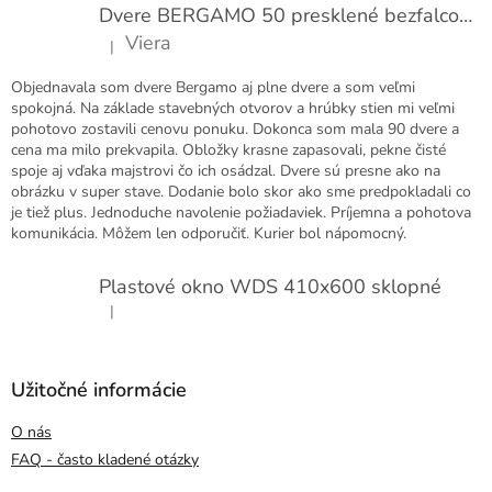
Dvere BERGAMO 50 presklené bezfalcové EXTRA
Viera
|
Hodnotenie produktu je 5 z 5 hviezdičiek.
Objednavala som dvere Bergamo aj plne dvere a som veľmi
spokojná. Na základe stavebných otvorov a hrúbky stien mi veľmi
pohotovo zostavili cenovu ponuku. Dokonca som mala 90 dvere a
cena ma milo prekvapila. Obložky krasne zapasovali, pekne čisté
spoje aj vďaka majstrovi čo ich osádzal. Dvere sú presne ako na
obrázku v super stave. Dodanie bolo skor ako sme predpokladali co
je tiež plus. Jednoduche navolenie požiadaviek. Príjemna a pohotova
komunikácia. Môžem len odporučiť. Kurier bol nápomocný.
Plastové okno WDS 410x600 sklopné
|
Hodnotenie produktu je 5 z 5 hviezdičiek.
Užitočné informácie
O nás
FAQ - často kladené otázky