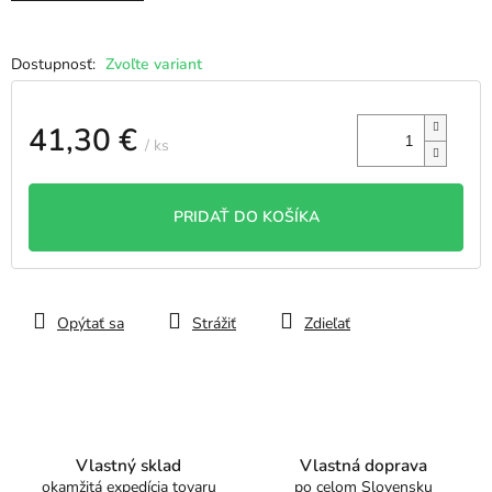
Zvoľte variant
41,30 €
/ ks
Jednotková
cena:
PRIDAŤ DO KOŠÍKA
Opýtať sa
Strážiť
Zdieľať
Vlastný sklad
Vlastná doprava
okamžitá expedícia tovaru
po celom Slovensku