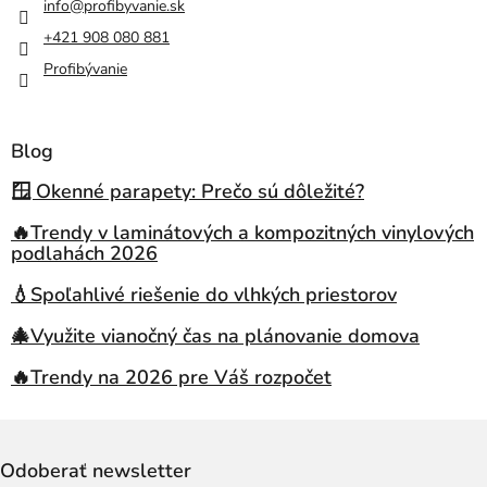
info
@
profibyvanie.sk
+421 908 080 881
Profibývanie
Blog
🪟 Okenné parapety: Prečo sú dôležité?
🔥Trendy v laminátových a kompozitných vinylových
podlahách 2026
💧Spoľahlivé riešenie do vlhkých priestorov
🎄Využite vianočný čas na plánovanie domova
🔥Trendy na 2026 pre Váš rozpočet
Odoberať newsletter