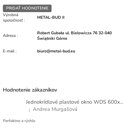
PRIDAŤ HODNOTENIE
Výrobná
METAL-BUD II
spoločnosť
:
Robert Gubała ul. Bielowicza 76 32-040
Adresa
:
Świątniki Górne
E-mail
:
biuro@metal-bud.eu
Z
á
p
Hodnotenie zákazníkov
ä
t
Jednokrídlové plastové okno WDS 600x1000
i
Andrea Murgašová
|
e
Hodnotenie produktu je 5 z 5 hviezdičiek.
Perfektne a rýchle