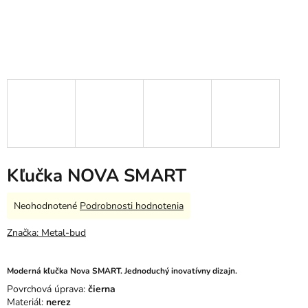
Kľučka NOVA SMART
Priemerné
Neohodnotené
Podrobnosti hodnotenia
hodnotenie
produktu
Značka:
Metal-bud
je
0,0
z
Moderná kľučka Nova SMART. Jednoduchý inovatívny dizajn.
5
Povrchová úprava:
čierna
hviezdičiek.
Materiál:
nerez