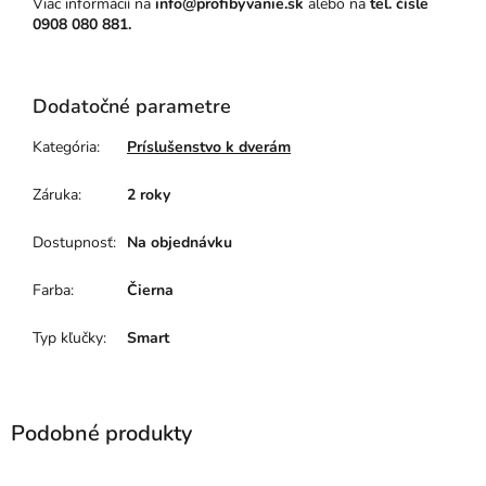
Viac informácií na
info@profibyvanie.sk
alebo na
tel. čísle
0908 080 881.
Dodatočné parametre
Kategória
:
Príslušenstvo k dverám
Záruka
:
2 roky
Dostupnosť
:
Na objednávku
Farba
:
Čierna
Typ kľučky
:
Smart