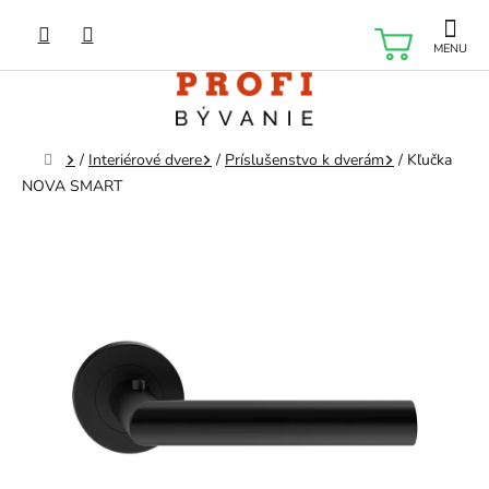
Prejsť
na
NÁKU
obsah
KOŠÍK
Domov
/
Interiérové dvere
/
Príslušenstvo k dverám
/
Kľučka
NOVA SMART