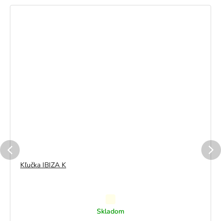
Kľučka IBIZA K
Priemerné
Skladom
hodnotenie