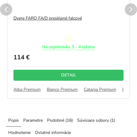
Dvere FARO FA/D presklené falcové
Priemerné
Na objednávku 3 - 4 týždne
hodnotenie
produktu
114 €
je
5,0
z
DETAIL
5
hviezdičiek.
Alba Premium
Bianco Premium
Catania Premium
Halifa
Popis
Parametre
Podobné (16)
Súvisiace súbory (1)
Hodnotenie
Ostatné informácie