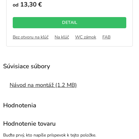
produktu
13,30 €
od
je
5,0
z
DETAIL
5
hviezdičiek.
Bez otvoru na kľúč
Na kľúč
WC zámok
FAB
Návod na montáž (1.2 MB)
Hodnotenie tovaru
Buďte prvý, kto napíše príspevok k tejto položke.