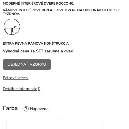
z
MODERNÉ INTERIÉROVÉ DVERE ROCCO 40.
5
RÁMOVÉ INTERIÉROVÉ BEZFALCOVÉ DVERE NA OBJEDNÁVKU DO 3 - 6
TÝŽDŇOV.
hviezdičiek.
EXTRA PEVNÁ RÁMOVÁ KONŠTRUKCIA
Výhodná cena za SET zárubne a dverí.
OBJEDNAŤ VZORKU
Falcová verzia.
Detailné informácie
Farba
?