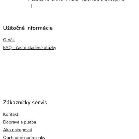
|
Hodnotenie produktu je 5 z 5 hviezdičiek.
Užitočné informácie
O nás
FAQ - často kladené otázky
Zákaznícky servis
Kontakt
Doprava a platba
Ako nakupovať
Obchodné podmienky