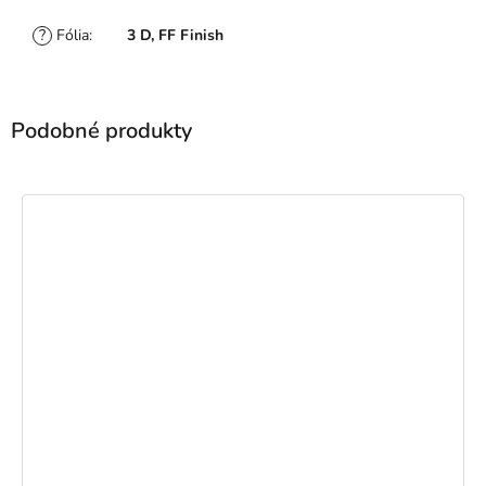
?
Fólia
:
3 D, FF Finish