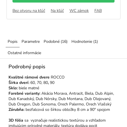
Bez otvoru na kľúč
Na kľúč
WC zámok
FAB
Popis
Parametre
Podobné (16)
Hodnotenie (1)
Ostatné informácie
Podrobný popis
Kvalitné rámové dvere
ROCCO
Šírka dverí:
60, 70, 80
,
90
Sklo:
biele matné
Farebné varianty:
Akácia Morava, Antracit, Biela,
Dub Alpin,
Dub Kanadský, Dub Nórsky, Dub Montana, Dub Olejovaný,
Dub Oregon, Dub Sonoma, Orech Palermo, Orech Vlašský
Zárubňa:
bezfalcová so šírkou obložky 8 cm a 90° spojom
3D fólia
sa vyznačuje realistickou textúrou a vzhľadom
imitujúcim prírodné materiály, textúra dodáva pocit