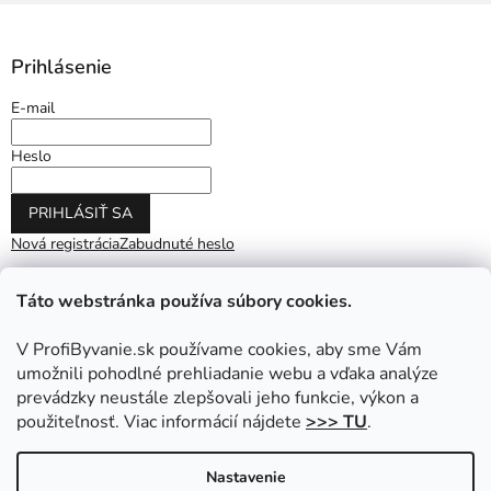
Prihlásenie
E-mail
Heslo
PRIHLÁSIŤ SA
Nová registrácia
Zabudnuté heslo
Táto webstránka používa súbory cookies.
V ProfiByvanie.sk používame cookies, aby sme Vám
umožnili pohodlné prehliadanie webu a vďaka analýze
prevádzky neustále zlepšovali jeho funkcie, výkon a
použiteľnosť. Viac informácií nájdete
>>> TU
.
Vytvoril Shoptet
|
Upravil Balkys
Nastavenie