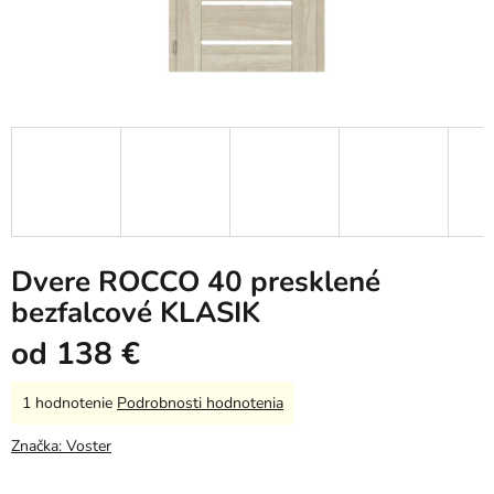
Dvere ROCCO 40 presklené
bezfalcové KLASIK
od
138 €
Priemerné
1 hodnotenie
Podrobnosti hodnotenia
hodnotenie
produktu
Značka:
Voster
je
5,0