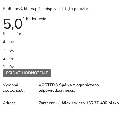
Buďte prvý, kto napíše príspevok k tejto položke.
5,0
Priemerné
1 hodnotenie
hodnotenie
produktu
je
5
1x
5,0
z
4
0x
5
hviezdičiek.
3
0x
2
0x
1
0x
PRIDAŤ HODNOTENIE
V
ý
Výrobná
VOSTER® Spółka z ograniczoną
p
spoločnosť
:
odpowiedzialnością
i
s
Adresa
:
Zarzecze ul. Mickiewicza 155 37-400 Nisko
h
o
d
n
Z