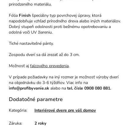
prirodzeného materiálu.
Fólia
Finish
špeciálny typ povrchovej úpravy, ktorá
napodobňuje vzhľad prírodného dreva alebo iných materiálov.
Dobrý stupeň odolnosti proti bežnému opotrebovaniu a
odolná voči UV žiareniu.
Tiché nastaviteľné pánty.
Zospodu dverí sa dá zrezať až do 3 cm.
Možnosť aj
falcového prevedenia
.
V prípade požiadavky na iný rozmer je možnosť výroby dverí
na objednávku do 3-6 týždňov. Viac info na
info@profibyvanie.sk
alebo na
tel. čísle 0908 080 881.
Dodatočné parametre
Kategória
:
Interiérové dvere pre váš domov
Záruka
:
2 roky