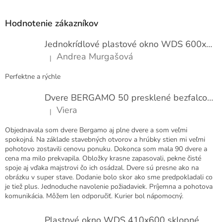
o
á
t
p
e
Hodnotenie zákazníkov
n
ä
í
t
Jednokrídlové plastové okno WDS 600x1000
i
Andrea Murgašová
|
e
Hodnotenie produktu je 5 z 5 hviezdičiek.
Perfektne a rýchle
Dvere BERGAMO 50 presklené bezfalcové EXTRA
Viera
|
Hodnotenie produktu je 5 z 5 hviezdičiek.
Objednavala som dvere Bergamo aj plne dvere a som veľmi
spokojná. Na základe stavebných otvorov a hrúbky stien mi veľmi
pohotovo zostavili cenovu ponuku. Dokonca som mala 90 dvere a
cena ma milo prekvapila. Obložky krasne zapasovali, pekne čisté
spoje aj vďaka majstrovi čo ich osádzal. Dvere sú presne ako na
obrázku v super stave. Dodanie bolo skor ako sme predpokladali co
je tiež plus. Jednoduche navolenie požiadaviek. Príjemna a pohotova
komunikácia. Môžem len odporučiť. Kurier bol nápomocný.
Plastové okno WDS 410x600 sklopné