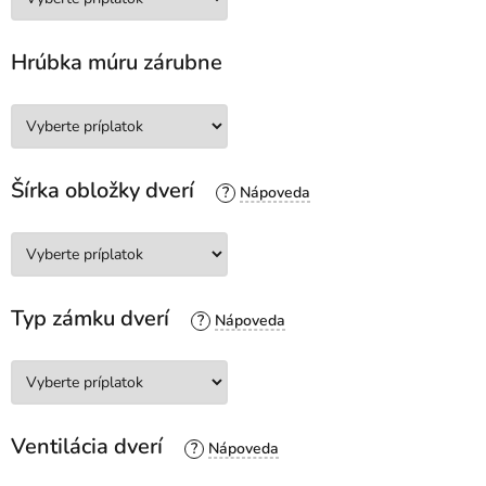
Hrúbka múru zárubne
Šírka obložky dverí
?
Typ zámku dverí
?
Ventilácia dverí
?