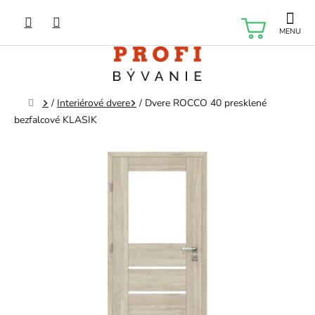
Prejsť
na
NÁKU
obsah
KOŠÍK
Domov
/
Interiérové dvere
/
Dvere ROCCO 40 presklené
bezfalcové KLASIK