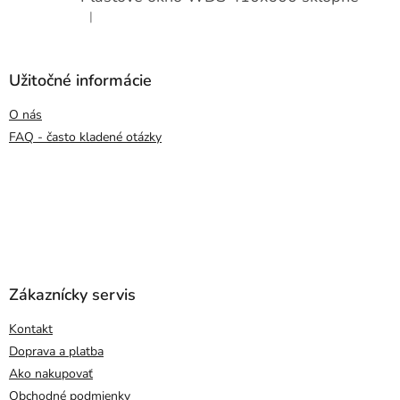
|
Hodnotenie produktu je 5 z 5 hviezdičiek.
Užitočné informácie
O nás
FAQ - často kladené otázky
Zákaznícky servis
Kontakt
Doprava a platba
Ako nakupovať
Obchodné podmienky