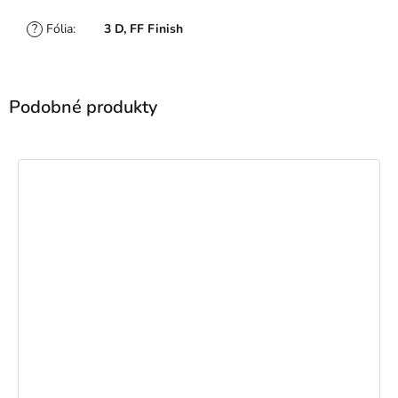
?
Fólia
:
3 D, FF Finish