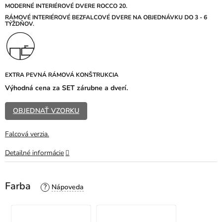
z
MODERNÉ INTERIÉROVÉ DVERE ROCCO 20.
5
RÁMOVÉ INTERIÉROVÉ BEZFALCOVÉ DVERE NA OBJEDNÁVKU DO 3 - 6
TÝŽDŇOV.
hviezdičiek.
EXTRA PEVNÁ RÁMOVÁ KONŠTRUKCIA
Výhodná cena za SET zárubne a dverí.
OBJEDNAŤ VZORKU
Falcová verzia.
Detailné informácie
Farba
?