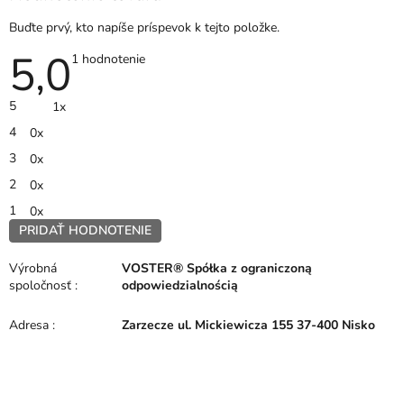
Buďte prvý, kto napíše príspevok k tejto položke.
5,0
Priemerné
1 hodnotenie
hodnotenie
produktu
je
5
1x
5,0
z
4
0x
5
hviezdičiek.
3
0x
2
0x
1
0x
PRIDAŤ HODNOTENIE
V
ý
Výrobná
VOSTER® Spółka z ograniczoną
p
spoločnosť
:
odpowiedzialnością
i
s
Adresa
:
Zarzecze ul. Mickiewicza 155 37-400 Nisko
h
o
d
n
Z