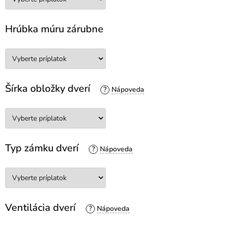
Hrúbka múru zárubne
Šírka obložky dverí
?
Typ zámku dverí
?
Ventilácia dverí
?