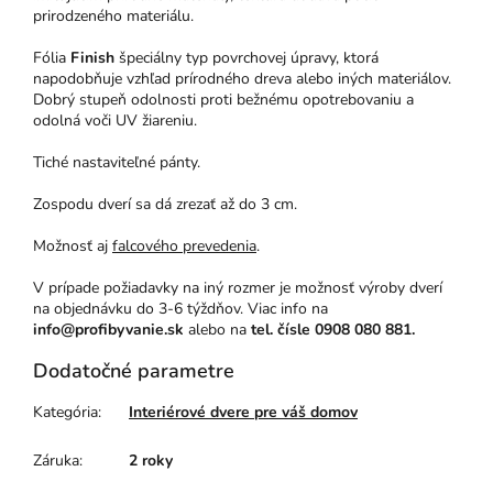
prirodzeného materiálu.
Fólia
Finish
špeciálny typ povrchovej úpravy, ktorá
napodobňuje vzhľad prírodného dreva alebo iných materiálov.
Dobrý stupeň odolnosti proti bežnému opotrebovaniu a
odolná voči UV žiareniu.
Tiché nastaviteľné pánty.
Zospodu dverí sa dá zrezať až do 3 cm.
Možnosť aj
falcového prevedenia
.
V prípade požiadavky na iný rozmer je možnosť výroby dverí
na objednávku do 3-6 týždňov. Viac info na
info@profibyvanie.sk
alebo na
tel. čísle 0908 080 881.
Dodatočné parametre
Kategória
:
Interiérové dvere pre váš domov
Záruka
:
2 roky