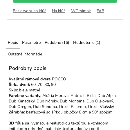
Bez otvoru na kľúč
Na kľúč
WC zámok
FAB
Popis
Parametre
Podobné (16)
Hodnotenie (1)
Ostatné informácie
Podrobný popis
Kvalitné rámové dvere
ROCCO
Šírka dverí:
60, 70, 80
,
90
Sklo:
biele matné
Farebné varianty:
Akácia Morava, Antracit, Biela,
Dub Alpin,
Dub Kanadský, Dub Nórsky, Dub Montana, Dub Olejovaný,
Dub Oregon, Dub Sonoma, Orech Palermo, Orech Vlašský
Zárubňa:
bezfalcová so šírkou obložky 8 cm a 90° spojom
3D fólia
sa vyznačuje realistickou textúrou a vzhľadom
imitujúcim prírodné materiály, textúra dodáva pocit