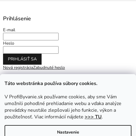
Prihlásenie
E-mail
Heslo
PRIHLÁSIŤ SA
Nová registrácia
Zabudnuté heslo
Táto webstránka používa súbory cookies.
V ProfiByvanie.sk používame cookies, aby sme Vám
umožnili pohodlné prehliadanie webu a vďaka analýze
prevádzky neustále zlepšovali jeho funkcie, výkon a
použiteľnosť. Viac informácií nájdete
>>> TU
.
Vytvoril Shoptet
|
Upravil Balkys
Nastavenie