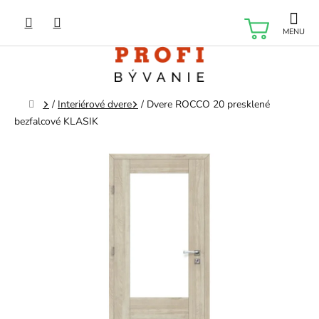
Prejsť
na
NÁKU
obsah
KOŠÍK
Domov
/
Interiérové dvere
/
Dvere ROCCO 20 presklené
bezfalcové KLASIK