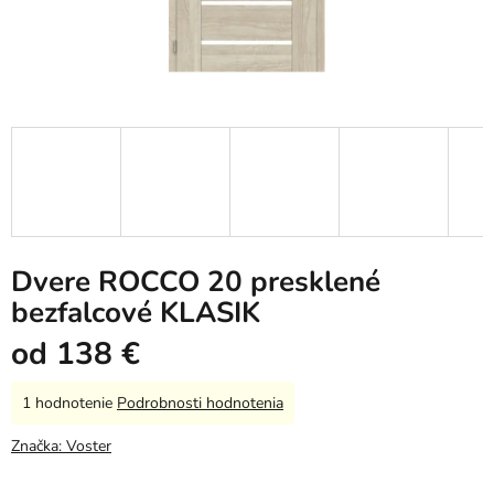
Dvere ROCCO 20 presklené
bezfalcové KLASIK
od
138 €
Priemerné
1 hodnotenie
Podrobnosti hodnotenia
hodnotenie
produktu
Značka:
Voster
je
5,0