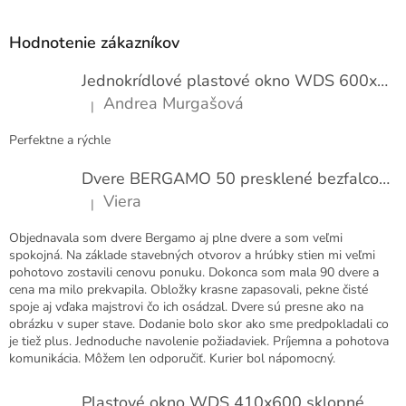
o
á
t
p
e
Hodnotenie zákazníkov
n
ä
í
t
Jednokrídlové plastové okno WDS 600x1000
i
Andrea Murgašová
|
e
Hodnotenie produktu je 5 z 5 hviezdičiek.
Perfektne a rýchle
Dvere BERGAMO 50 presklené bezfalcové EXTRA
Viera
|
Hodnotenie produktu je 5 z 5 hviezdičiek.
Objednavala som dvere Bergamo aj plne dvere a som veľmi
spokojná. Na základe stavebných otvorov a hrúbky stien mi veľmi
pohotovo zostavili cenovu ponuku. Dokonca som mala 90 dvere a
cena ma milo prekvapila. Obložky krasne zapasovali, pekne čisté
spoje aj vďaka majstrovi čo ich osádzal. Dvere sú presne ako na
obrázku v super stave. Dodanie bolo skor ako sme predpokladali co
je tiež plus. Jednoduche navolenie požiadaviek. Príjemna a pohotova
komunikácia. Môžem len odporučiť. Kurier bol nápomocný.
Plastové okno WDS 410x600 sklopné