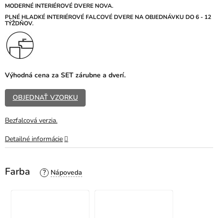
z
MODERNÉ INTERIÉROVÉ DVERE NOVA.
5
PLNÉ HLADKÉ
INTERIÉROVÉ FALCOVÉ DVERE NA OBJEDNÁVKU DO 6 - 12
TÝŽDŇOV.
hviezdičiek.
Výhodná cena za SET zárubne a dverí.
OBJEDNAŤ VZORKU
Bezfalcová verzia.
Detailné informácie
Farba
?