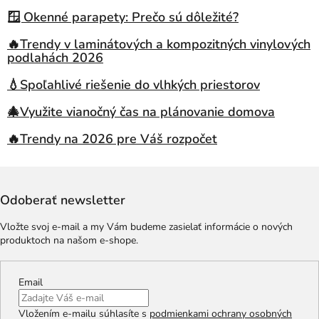
🪟 Okenné parapety: Prečo sú dôležité?
🔥Trendy v laminátových a kompozitných vinylových
podlahách 2026
💧Spoľahlivé riešenie do vlhkých priestorov
🎄Využite vianočný čas na plánovanie domova
🔥Trendy na 2026 pre Váš rozpočet
Odoberať newsletter
Vložte svoj e-mail a my Vám budeme zasielať informácie o nových
produktoch na našom e-shope.
Email
Vložením e-mailu súhlasíte s
podmienkami ochrany osobných