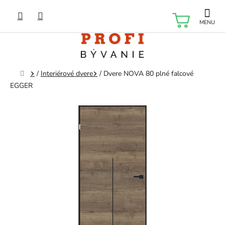
Prejsť
na
NÁKU
obsah
KOŠÍK
Domov
/
Interiérové dvere
/
Dvere NOVA 80 plné falcové
EGGER