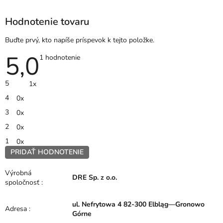
Hodnotenie tovaru
Buďte prvý, kto napíše príspevok k tejto položke.
5,0
Priemerné
1 hodnotenie
hodnotenie
produktu
je
5
1x
5,0
z
4
0x
5
hviezdičiek.
3
0x
2
0x
1
0x
PRIDAŤ HODNOTENIE
V
ý
Výrobná
DRE Sp. z o.o.
p
spoločnosť
:
i
s
ul. Nefrytowa 4 82-300 Elbląg—Gronowo
h
Adresa
:
Górne
o