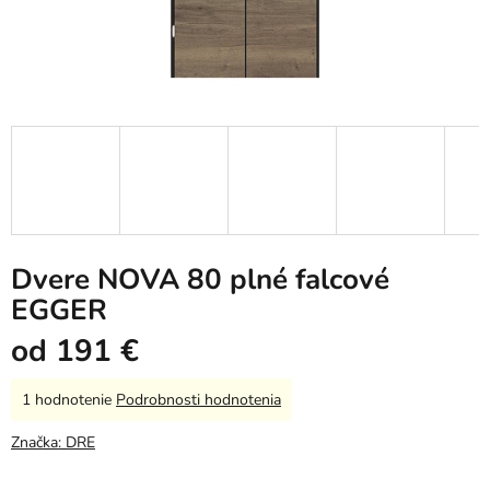
Dvere NOVA 80 plné falcové
EGGER
od
191 €
Priemerné
1 hodnotenie
Podrobnosti hodnotenia
hodnotenie
produktu
Značka:
DRE
je
5,0