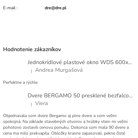
d
E-mail
:
dre@dre.pl
n
o
t
e
Z
n
í
á
p
Hodnotenie zákazníkov
ä
t
Jednokrídlové plastové okno WDS 600x1000
i
Andrea Murgašová
|
e
Hodnotenie produktu je 5 z 5 hviezdičiek.
Perfektne a rýchle
Dvere BERGAMO 50 presklené bezfalcové EXTRA
Viera
|
Hodnotenie produktu je 5 z 5 hviezdičiek.
Objednavala som dvere Bergamo aj plne dvere a som veľmi
spokojná. Na základe stavebných otvorov a hrúbky stien mi veľmi
pohotovo zostavili cenovu ponuku. Dokonca som mala 90 dvere a
cena ma milo prekvapila. Obložky krasne zapasovali, pekne čisté