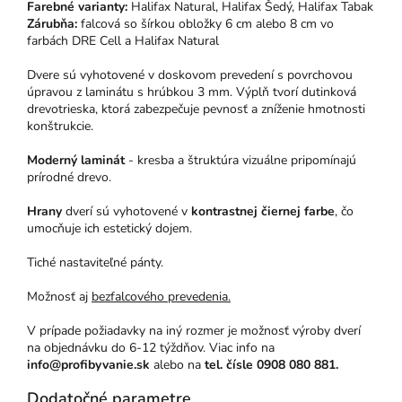
Farebné varianty:
Halifax Natural, Halifax Šedý, Halifax Tabak
Zárubňa:
falcová so šírkou obložky 6 cm alebo 8 cm vo
farbách DRE Cell a Halifax Natural
Dvere sú vyhotovené v doskovom prevedení s povrchovou
úpravou z laminátu s hrúbkou 3 mm. Výplň tvorí dutinková
drevotrieska, ktorá zabezpečuje pevnosť a zníženie hmotnosti
konštrukcie.
Moderný laminát
- kresba a štruktúra vizuálne pripomínajú
prírodné drevo.
Hrany
dverí sú vyhotovené v
kontrastnej čiernej farbe
, čo
umocňuje ich estetický dojem.
Tiché nastaviteľné pánty.
Možnosť aj
bezfalcového prevedenia.
V prípade požiadavky na iný rozmer je možnosť výroby dverí
na objednávku do 6-12 týždňov. Viac info na
info@profibyvanie.sk
alebo na
tel. čísle 0908 080 881.
Dodatočné parametre