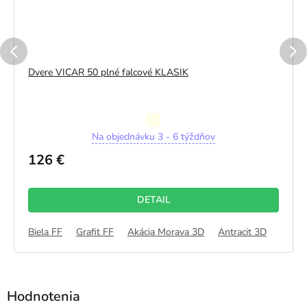
Dvere VICAR 50 plné falcové KLASIK
Priemerné
Na objednávku 3 - 6 týždňov
hodnotenie
produktu
126 €
je
5,0
z
DETAIL
5
hviezdičiek.
Egger
Biela FF
Grafit FF
Akácia Morava 3D
Antracit 3D
Dub A