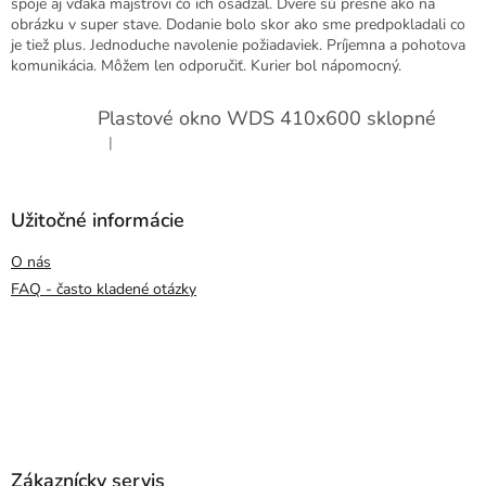
spoje aj vďaka majstrovi čo ich osádzal. Dvere sú presne ako na
obrázku v super stave. Dodanie bolo skor ako sme predpokladali co
je tiež plus. Jednoduche navolenie požiadaviek. Príjemna a pohotova
komunikácia. Môžem len odporučiť. Kurier bol nápomocný.
Plastové okno WDS 410x600 sklopné
|
Hodnotenie produktu je 5 z 5 hviezdičiek.
Užitočné informácie
O nás
FAQ - často kladené otázky
Zákaznícky servis