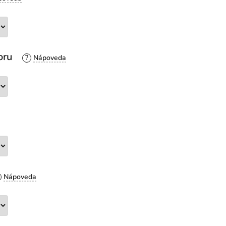
oru
?