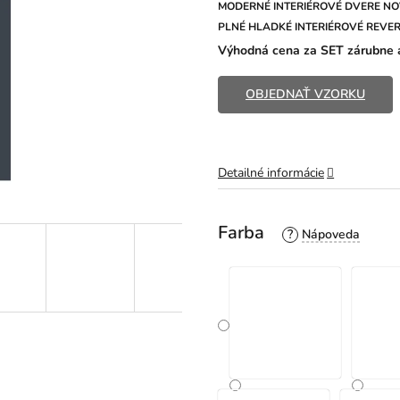
z
MODERNÉ INTERIÉROVÉ DVERE NO
5
PLNÉ HLADKÉ
INTERIÉROVÉ REVER
hviezdičiek.
Výhodná cena za SET zárubne a
OBJEDNAŤ VZORKU
Detailné informácie
Farba
?