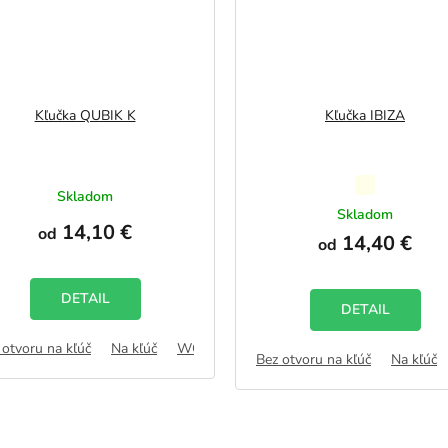
Kľučka QUBIK K
Kľučka IBIZA
Priemerné
Skladom
hodnotenie
Skladom
14,10 €
produktu
od
14,40 €
od
je
5,0
z
DETAIL
5
DETAIL
hviezdičiek.
 otvoru na kľúč
AB
Na kľúč
WC zámok
FAB
Bez otvoru na kľúč
Na kľúč