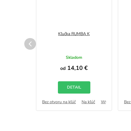
ALA
Kľučka RUMBA K
vku
Skladom
 €
14,10 €
od
DETAIL
Na kľúč
WC zámok
Bez otvoru na kľúč
FAB
Na kľúč
WC zámok
Bez
F