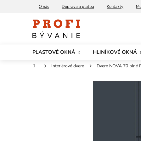
Prejsť
O nás
Doprava a platba
Kontakty
Mo
na
obsah
PLASTOVÉ OKNÁ
HLINÍKOVÉ OKNÁ
Domov
Interiérové dvere
Dvere NOVA 70 plné