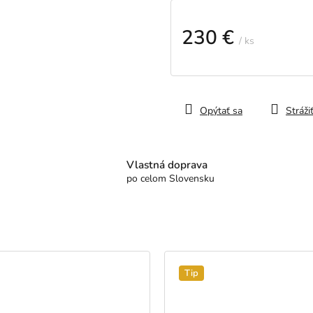
230 €
/ ks
Jednotková
cena:
Opýtať sa
Stráži
Vlastná doprava
po celom Slovensku
Tip