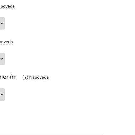
esnením
?