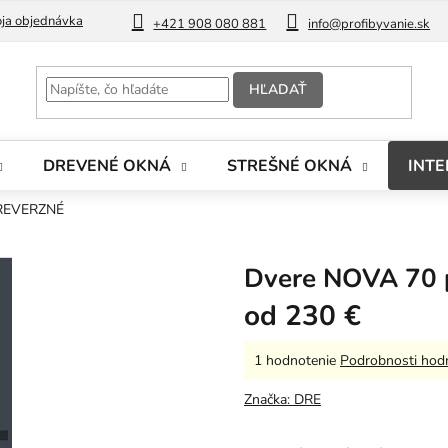
ja objednávka
Blog
+421 908 080 881
info@profibyvanie.sk
HĽADAŤ
DREVENÉ OKNÁ
STREŠNÉ OKNÁ
INTE
 REVERZNÉ
Dvere NOVA 70
od
230 €
Priemerné
1 hodnotenie
Podrobnosti hod
hodnotenie
produktu
Značka:
DRE
je
5,0