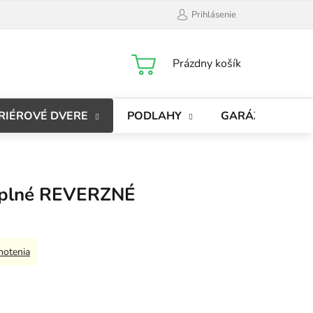
Prihlásenie
NÁKUPNÝ
Prázdny košík
KOŠÍK
RIÉROVÉ DVERE
PODLAHY
GARÁŽOVÉ BRÁ
 plné REVERZNÉ
notenia