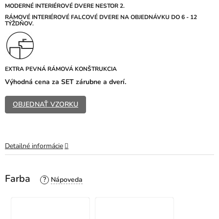
z
MODERNÉ INTERIÉROVÉ DVERE NESTOR 2.
5
R
ÁMOVÉ INTERIÉROVÉ FALCOVÉ DVERE NA OBJEDNÁVKU DO 6 - 12
TÝŽDŇOV.
hviezdičiek.
EXTRA PEVNÁ RÁMOVÁ KONŠTRUKCIA
Výhodná cena za SET zárubne a dverí.
OBJEDNAŤ VZORKU
Detailné informácie
Farba
?