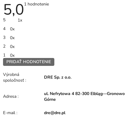
5,0
Priemerné
1 hodnotenie
hodnotenie
produktu
je
5
1x
5,0
z
4
0x
5
hviezdičiek.
3
0x
2
0x
1
0x
PRIDAŤ HODNOTENIE
V
ý
Výrobná
DRE Sp. z o.o.
p
spoločnosť
:
i
s
ul. Nefrytowa 4 82-300 Elbląg—Gronowo
h
Adresa
:
Górne
o
d
E-mail
:
dre@dre.pl
n
o
t
e