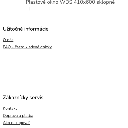
Plastové okno WDS 410x600 sklopné
|
Hodnotenie produktu je 5 z 5 hviezdičiek.
Užitočné informácie
O nás
FAQ - často kladené otázky
Zákaznícky servis
Kontakt
Doprava a platba
Ako nakupovať