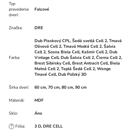
Typ
prevedenia
Falcové
dverí
:
Značka
:
DRE
Dub Pieskový CPL, Šedá svetlá Cell 2, Tmavá
Olivová Cell 2, Tmavá Modrá Cell 2, Šalvia
Cell 2, Sosna Biela Cell, Kašmír Cell 2, Dub
Farba
:
Vintage Cell, Dub Šalvia Cell 2, Čierna Cell 2,
Brest Sibírsky Cell, Brest Antracit Cell, Biela
Matná Cell 2, Teplá Šedá Cell 2, Wenge
Tmavé Cell, Dub Poľský 3D
Šírka dverí
:
60 cm, 70 cm, 80 cm, 90 cm
Materiál
:
MDF
Sklo
:
Áno
?
Fólia
:
3 D, DRE CELL