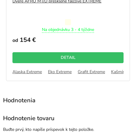
Dvere AFRO MT/D presklené falcové EXTREME
Priemerné
Na objednávku 3 - 4 týždne
hodnotenie
produktu
154 €
od
je
5,0
z
DETAIL
5
hviezdičiek.
orský PP
Alaska Extreme
Dub Latte PP
Eko Extreme
Kašmír PP
Grafit Extreme
Sivá PP
Dub CPL
Kašmír Extr
Dub A
Hodnotenie tovaru
Buďte prvý, kto napíše príspevok k tejto položke.