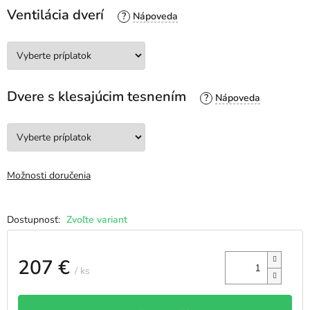
Ventilácia dverí
?
Dvere s klesajúcim tesnením
?
Možnosti doručenia
Zvoľte variant
207 €
/ ks
Jednotková
cena: