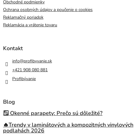
Obchodné podmienky
Ochrana osobných údajov a poučenie o cookies
Reklamačný poriadok
Reklamácia a vrátenie tovaru
Kontakt
info
@
profibyvanie.sk
+421 908 080 881
Profibývanie
Blog
🪟 Okenné parapety: Prečo sú dôležité?
🔥Trendy v laminátových a kompozitných vinylových
podlahách 2026