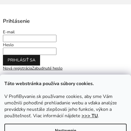
Prihlásenie
E-mail
Heslo
PRIHLÁSIŤ SA
Nová registrácia
Zabudnuté heslo
Táto webstránka používa súbory cookies.
V ProfiByvanie.sk používame cookies, aby sme Vám
umožnili pohodlné prehliadanie webu a vďaka analýze
prevádzky neustále zlepšovali jeho funkcie, výkon a
použiteľnosť. Viac informácií nájdete
>>> TU
.
Vytvoril Shoptet
|
Upravil Balkys
Nastavenie