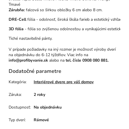
Tmavé
Zárubňa:
falcová so šírkou obložky 6 cm alebo 8 cm.
DRE-Cell
 fólia - odolnosť, široká škála farieb a estetický vzhľad – 
3D fólia
 - fólia so zvýšenou odolnosťou a vynikajúcimi estetickými
Tiché nastaviteľné pánty.
V prípade požiadavky na iný rozmer je možnosť výroby dverí
na objednávku do 6-12 týždňov. Viac info na
info@profibyvanie.sk
alebo na
tel. čísle 0908 080 881.
Dodatočné parametre
Kategória
:
Interiérové dvere pre váš domov
Záruka
:
2 roky
Dostupnosť
:
Na objednávku
Typ dverí
:
Rámové