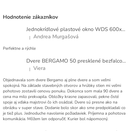
Z
n
í
á
p
Hodnotenie zákazníkov
ä
t
Jednokrídlové plastové okno WDS 600x1000
i
Andrea Murgašová
|
e
Hodnotenie produktu je 5 z 5 hviezdičiek.
Perfektne a rýchle
Dvere BERGAMO 50 presklené bezfalcové EXTRA
Viera
|
Hodnotenie produktu je 5 z 5 hviezdičiek.
Objednavala som dvere Bergamo aj plne dvere a som veľmi
spokojná. Na základe stavebných otvorov a hrúbky stien mi veľmi
pohotovo zostavili cenovu ponuku. Dokonca som mala 90 dvere a
cena ma milo prekvapila. Obložky krasne zapasovali, pekne čisté
spoje aj vďaka majstrovi čo ich osádzal. Dvere sú presne ako na
obrázku v super stave. Dodanie bolo skor ako sme predpokladali co
je tiež plus. Jednoduche navolenie požiadaviek. Príjemna a pohotova
komunikácia. Môžem len odporučiť. Kurier bol nápomocný.