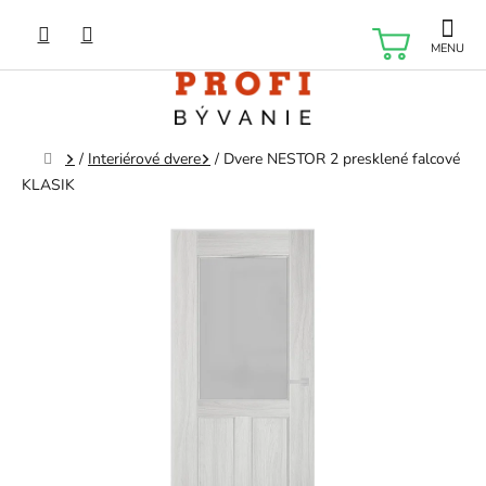
Prejsť
na
NÁKU
obsah
KOŠÍK
Domov
/
Interiérové dvere
/
Dvere NESTOR 2 presklené falcové
KLASIK