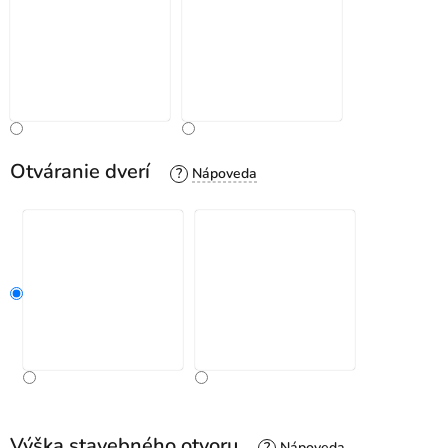
Otváranie dverí
?
Výška stavebného otvoru
?