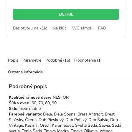
DETAIL
Bez otvoru na kľúč
Na kľúč
WC zámok
FAB
Popis
Parametre
Podobné (16)
Hodnotenie (1)
Ostatné informácie
Podrobný popis
Kvalitné rámové dvere
NESTOR
Šírka dverí:
60, 70, 80
,
90
Sklo:
biele matné
Farebné varianty:
Biela, Biela Sosna, Brest Antracit, Brest
Sibírsky, Čierna, Dub Pieskový, Dub Poľský, Dub Šalvia, Dub
Vintage, Kašmír, Orech Karamelový, Svetlá Šedá, Šalvia, Šedá
svetlá, Teplá Šedá, Tmavá Modrá, Tmavá Olivová, Wenge