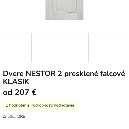
Dvere NESTOR 2 presklené falcové
KLASIK
od
207 €
Priemerné
1 hodnotenie
Podrobnosti hodnotenia
hodnotenie
produktu
Značka:
DRE
je
5,0