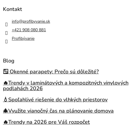
Kontakt
info
@
profibyvanie.sk
+421 908 080 881
Profibývanie
Blog
🪟 Okenné parapety: Prečo sú dôležité?
🔥Trendy v laminátových a kompozitných vinylových
podlahách 2026
💧Spoľahlivé riešenie do vlhkých priestorov
🎄Využite vianočný čas na plánovanie domova
🔥Trendy na 2026 pre Váš rozpočet