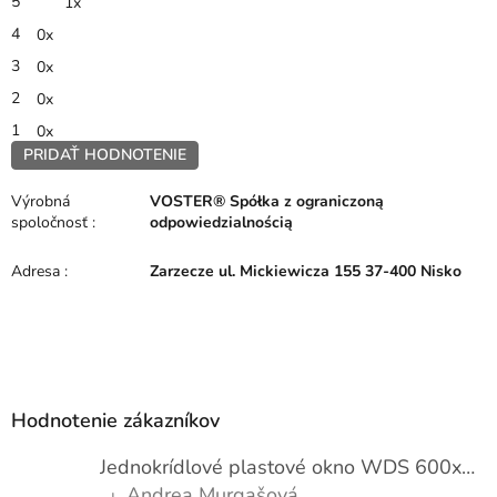
5
1x
5,0
z
4
0x
5
hviezdičiek.
3
0x
2
0x
1
0x
PRIDAŤ HODNOTENIE
V
ý
Výrobná
VOSTER® Spółka z ograniczoną
p
spoločnosť
:
odpowiedzialnością
i
s
Adresa
:
Zarzecze ul. Mickiewicza 155 37-400 Nisko
h
o
d
n
Z
o
á
t
p
e
Hodnotenie zákazníkov
n
ä
í
t
Jednokrídlové plastové okno WDS 600x1000
i
Andrea Murgašová