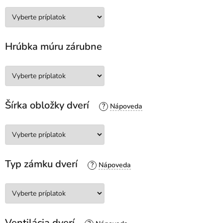
Hrúbka múru zárubne
Šírka obložky dverí
?
Typ zámku dverí
?
Ventilácia dverí