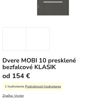
Dvere MOBI 10 presklené
bezfalcové KLASIK
od
154 €
Priemerné
1 hodnotenie
Podrobnosti hodnotenia
hodnotenie
produktu
Značka:
Voster
je
5,0