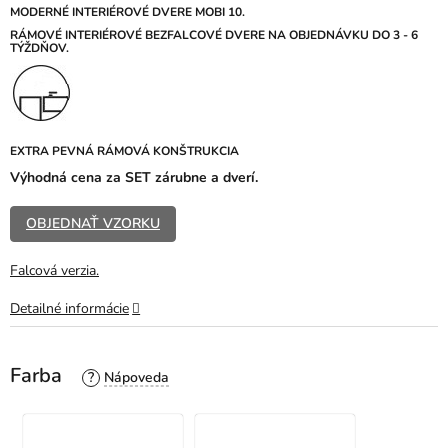
z
MODERNÉ INTERIÉROVÉ DVERE MOBI 10.
5
RÁMOVÉ INTERIÉROVÉ BEZFALCOVÉ DVERE NA OBJEDNÁVKU DO 3 - 6
TÝŽDŇOV.
hviezdičiek.
EXTRA PEVNÁ RÁMOVÁ KONŠTRUKCIA
Výhodná cena za SET zárubne a dverí.
OBJEDNAŤ VZORKU
Falcová verzia.
Detailné informácie
Farba
?