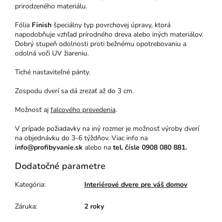
prirodzeného materiálu.
Fólia
Finish
špeciálny typ povrchovej úpravy, ktorá
napodobňuje vzhľad prírodného dreva alebo iných materiálov.
Dobrý stupeň odolnosti proti bežnému opotrebovaniu a
odolná voči UV žiareniu.
Tiché nastaviteľné pánty.
Zospodu dverí sa dá zrezať až do 3 cm.
Možnosť aj
falcového prevedenia
.
V prípade požiadavky na iný rozmer je možnosť výroby dverí
na objednávku do 3-6 týždňov. Viac info na
info@profibyvanie.sk
alebo na
tel. čísle 0908 080 881.
Dodatočné parametre
Kategória
:
Interiérové dvere pre váš domov
Záruka
:
2 roky