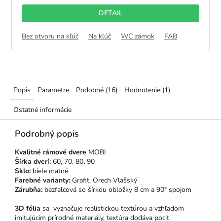
DETAIL
Bez otvoru na kľúč
Na kľúč
WC zámok
FAB
Popis
Parametre
Podobné (16)
Hodnotenie (1)
Ostatné informácie
Podrobný popis
Kvalitné rámové dvere
MOBI
Šírka dverí:
60, 70, 80
,
90
Sklo:
biele matné
Farebné varianty:
Grafit, Orech Vlašský
Zárubňa:
bezfalcová so šírkou obložky 8 cm a 90° spojom
3D fólia
sa vyznačuje realistickou textúrou a vzhľadom
imitujúcim prírodné materiály, textúra dodáva pocit