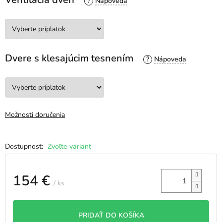
?
Dvere s klesajúcim tesnením
?
Možnosti doručenia
Zvoľte variant
154 €
/ ks
Jednotková
cena:
PRIDAŤ DO KOŠÍKA