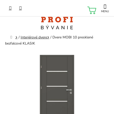
Prejsť
na
NÁKU
obsah
KOŠÍK
Domov
/
Interiérové dvere
/
Dvere MOBI 10 presklené
bezfalcové KLASIK