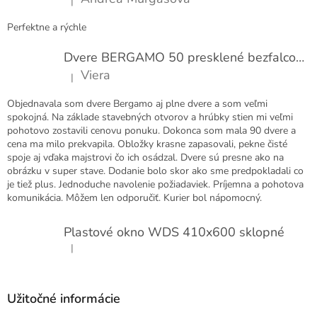
|
e
Hodnotenie produktu je 5 z 5 hviezdičiek.
Perfektne a rýchle
Dvere BERGAMO 50 presklené bezfalcové EXTRA
Viera
|
Hodnotenie produktu je 5 z 5 hviezdičiek.
Objednavala som dvere Bergamo aj plne dvere a som veľmi
spokojná. Na základe stavebných otvorov a hrúbky stien mi veľmi
pohotovo zostavili cenovu ponuku. Dokonca som mala 90 dvere a
cena ma milo prekvapila. Obložky krasne zapasovali, pekne čisté
spoje aj vďaka majstrovi čo ich osádzal. Dvere sú presne ako na
obrázku v super stave. Dodanie bolo skor ako sme predpokladali co
je tiež plus. Jednoduche navolenie požiadaviek. Príjemna a pohotova
komunikácia. Môžem len odporučiť. Kurier bol nápomocný.
Plastové okno WDS 410x600 sklopné
|
Hodnotenie produktu je 5 z 5 hviezdičiek.
Užitočné informácie