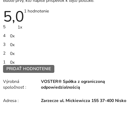
Buďte prvý, kto napíše príspevok k tejto položke.
5,0
Priemerné
1 hodnotenie
hodnotenie
produktu
je
5
1x
5,0
z
4
0x
5
hviezdičiek.
3
0x
2
0x
1
0x
PRIDAŤ HODNOTENIE
V
ý
Výrobná
VOSTER® Spółka z ograniczoną
p
spoločnosť
:
odpowiedzialnością
i
s
Adresa
:
Zarzecze ul. Mickiewicza 155 37-400 Nisko
h
o
d
n
Z
o
á
t