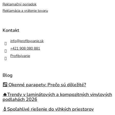
Reklamačný poriadok
Reklamácia a vrátenie tovaru
Kontakt
info
@
profibyvanie.sk
+421 908 080 881
Profibývanie
Blog
🪟 Okenné parapety: Prečo sú dôležité?
🔥Trendy v laminátových a kompozitných vinylových
podlahách 2026
💧Spoľahlivé riešenie do vlhkých priestorov