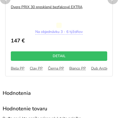
Dvere PRIX 30 presklené bezfalcové EXTRA
Priemerné
Na objednávku 3 - 6 týždňov
hodnotenie
produktu
147 €
je
5,0
z
DETAIL
5
hviezdičiek.
 3D
Dub Sonoma 3D
Biela PP
Clay PP
Orech Vlašský 3D
Čierna PP
Bianco PP
Dub Arctic PP
Hodnotenie tovaru