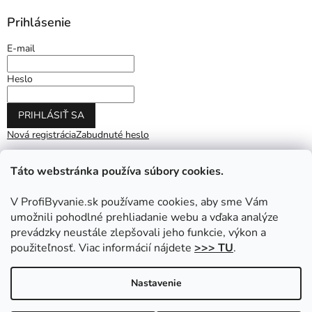
Prihlásenie
E-mail
Heslo
PRIHLÁSIŤ SA
Nová registrácia
Zabudnuté heslo
Táto webstránka používa súbory cookies.
V ProfiByvanie.sk používame cookies, aby sme Vám
umožnili pohodlné prehliadanie webu a vďaka analýze
prevádzky neustále zlepšovali jeho funkcie, výkon a
použiteľnosť. Viac informácií nájdete
>>> TU
.
Vytvoril Shoptet
|
Upravil Balkys
Nastavenie