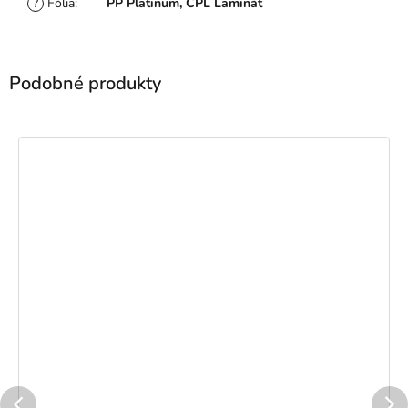
?
Fólia
:
PP Platinum, CPL Laminát