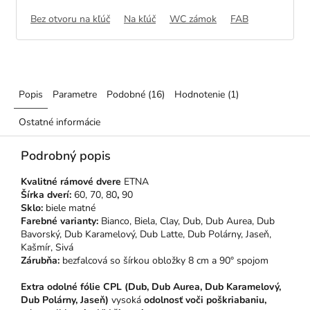
Bez otvoru na kľúč
Na kľúč
WC zámok
FAB
Popis
Parametre
Podobné (16)
Hodnotenie (1)
Ostatné informácie
Podrobný popis
Kvalitné rámové dvere
ETNA
Šírka dverí:
60, 70, 80
,
90
Sklo:
biele matné
Farebné varianty:
Bianco,
Biela, Clay, Dub, Dub Aurea, Dub
Bavorský, Dub Karamelový, Dub Latte, Dub Polárny, Jaseň,
Kašmír, Sivá
Zárubňa:
bezfalcová so šírkou obložky 8 cm a 90° spojom
Extra odolné fólie CPL (Dub, Dub Aurea, Dub Karamelový,
Dub Polárny, Jaseň)
vysoká
odolnosť voči poškriabaniu,