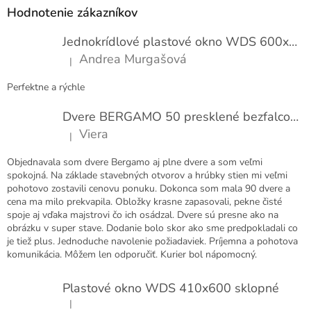
p
e
Hodnotenie zákazníkov
n
ä
í
t
Jednokrídlové plastové okno WDS 600x1000
i
Andrea Murgašová
|
e
Hodnotenie produktu je 5 z 5 hviezdičiek.
Perfektne a rýchle
Dvere BERGAMO 50 presklené bezfalcové EXTRA
Viera
|
Hodnotenie produktu je 5 z 5 hviezdičiek.
Objednavala som dvere Bergamo aj plne dvere a som veľmi
spokojná. Na základe stavebných otvorov a hrúbky stien mi veľmi
pohotovo zostavili cenovu ponuku. Dokonca som mala 90 dvere a
cena ma milo prekvapila. Obložky krasne zapasovali, pekne čisté
spoje aj vďaka majstrovi čo ich osádzal. Dvere sú presne ako na
obrázku v super stave. Dodanie bolo skor ako sme predpokladali co
je tiež plus. Jednoduche navolenie požiadaviek. Príjemna a pohotova
komunikácia. Môžem len odporučiť. Kurier bol nápomocný.
Plastové okno WDS 410x600 sklopné
|
Hodnotenie produktu je 5 z 5 hviezdičiek.