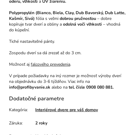
oderu, vlhkosti
a
UV žiareniu.
Polypropylén (Bianco, Biela, Clay, Dub Bavorský, Dub Latte,
Kašmír, Sivá)
fólia s veľmi
dobrou pružnosťou
– dobre
kopíruje tvar dverí a obliny a
odolná voči vlhkosti
– vhodná
do kúpeľní.
Tiché nastaviteľné pánty.
Zospodu dverí sa dá zrezať až do 3 cm.
Možnosť aj
falcového prevedenia
.
V prípade požiadavky na iný rozmer je možnosť výroby dverí
na objednávku do 3-6 týždňov. Viac info na
info@profibyvanie.sk
alebo na
tel. čísle 0908 080 881.
Dodatočné parametre
Kategória
:
Interiérové dvere pre váš domov
Záruka
:
2 roky