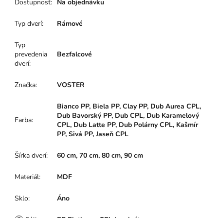
Dostupnosť
:
Na objednávku
Typ dverí
:
Rámové
Typ
prevedenia
Bezfalcové
dverí
:
Značka
:
VOSTER
Bianco PP, Biela PP, Clay PP, Dub Aurea CPL,
Dub Bavorský PP, Dub CPL, Dub Karamelový
Farba
:
CPL, Dub Latte PP, Dub Polárny CPL, Kašmír
PP, Sivá PP, Jaseň CPL
Šírka dverí
:
60 cm, 70 cm, 80 cm, 90 cm
Materiál
:
MDF
Sklo
:
Áno