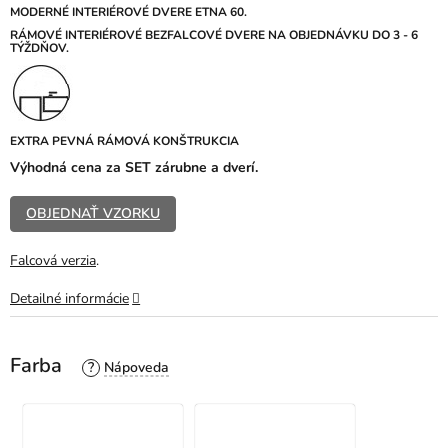
z
MODERNÉ INTERIÉROVÉ DVERE ETNA 60.
5
RÁMOVÉ INTERIÉROVÉ BEZFALCOVÉ DVERE NA OBJEDNÁVKU DO 3 - 6
TÝŽDŇOV.
hviezdičiek.
EXTRA PEVNÁ RÁMOVÁ KONŠTRUKCIA
Výhodná cena za SET zárubne a dverí.
OBJEDNAŤ VZORKU
Falcová verzia
.
Detailné informácie
Farba
?