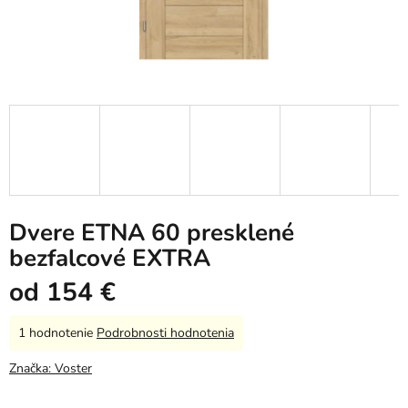
Dvere ETNA 60 presklené
bezfalcové EXTRA
od
154 €
Priemerné
1 hodnotenie
Podrobnosti hodnotenia
hodnotenie
produktu
Značka:
Voster
je
5,0