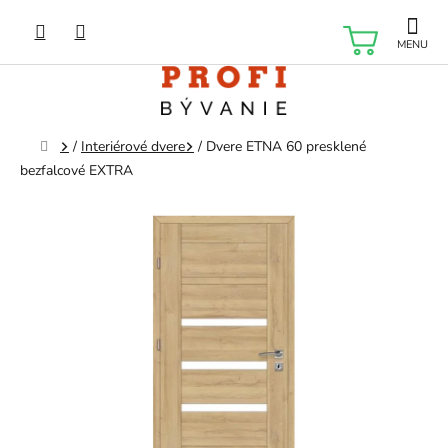
Prejsť
na
NÁKU
obsah
KOŠÍK
Domov
/
Interiérové dvere
/
Dvere ETNA 60 presklené
bezfalcové EXTRA