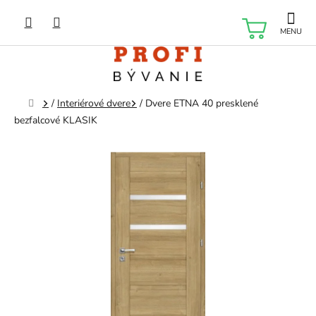
Prejsť
na
NÁKU
obsah
KOŠÍK
Domov
/
Interiérové dvere
/
Dvere ETNA 40 presklené
bezfalcové KLASIK