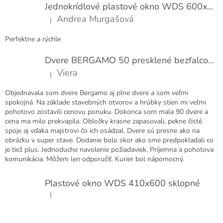
í
t
Jednokrídlové plastové okno WDS 600x1000
i
Andrea Murgašová
|
e
Hodnotenie produktu je 5 z 5 hviezdičiek.
Perfektne a rýchle
Dvere BERGAMO 50 presklené bezfalcové EXTRA
Viera
|
Hodnotenie produktu je 5 z 5 hviezdičiek.
Objednavala som dvere Bergamo aj plne dvere a som veľmi
spokojná. Na základe stavebných otvorov a hrúbky stien mi veľmi
pohotovo zostavili cenovu ponuku. Dokonca som mala 90 dvere a
cena ma milo prekvapila. Obložky krasne zapasovali, pekne čisté
spoje aj vďaka majstrovi čo ich osádzal. Dvere sú presne ako na
obrázku v super stave. Dodanie bolo skor ako sme predpokladali co
je tiež plus. Jednoduche navolenie požiadaviek. Príjemna a pohotova
komunikácia. Môžem len odporučiť. Kurier bol nápomocný.
Plastové okno WDS 410x600 sklopné
|
Hodnotenie produktu je 5 z 5 hviezdičiek.