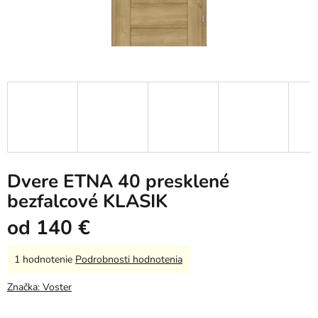
Dvere ETNA 40 presklené
bezfalcové KLASIK
od
140 €
Priemerné
1 hodnotenie
Podrobnosti hodnotenia
hodnotenie
produktu
Značka:
Voster
je
5,0