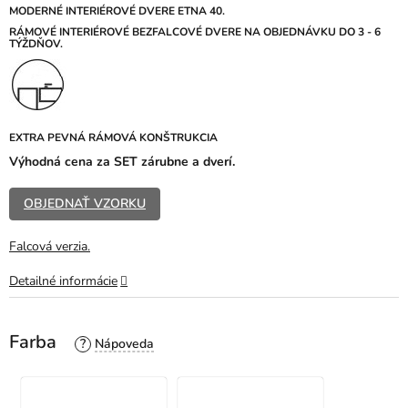
z
MODERNÉ INTERIÉROVÉ DVERE ETNA 40.
5
RÁMOVÉ INTERIÉROVÉ BEZFALCOVÉ DVERE NA OBJEDNÁVKU DO 3 - 6
TÝŽDŇOV.
hviezdičiek.
EXTRA PEVNÁ RÁMOVÁ KONŠTRUKCIA
Výhodná cena za SET zárubne a dverí.
OBJEDNAŤ VZORKU
Falcová verzia.
Detailné informácie
Farba
?