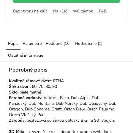
Bez otvoru na kľúč
Na kľúč
WC zámok
FAB
Popis
Parametre
Podobné (16)
Hodnotenie (1)
Ostatné informácie
Podrobný popis
Kvalitné rámové dvere
ETNA
Šírka dverí:
60, 70, 80
,
90
Sklo:
biele matné
Farebné varianty:
Antracit, Biela, Dub Alpin,
Dub
Kanadský, Dub Montana, Dub Nórsky, Dub Olejovaný, Dub
Oregon, Dub Sonoma, Grafit, Orech Biely, Orech Palermo,
Orech Vlašský, Paris
Zárubňa:
bezfalcová so šírkou obložky 8 cm a 90° spojom
3D fólia
sa vyznačuje realistickou textúrou a vzhľadom