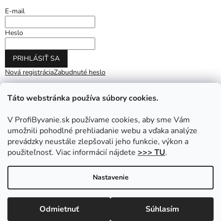
E-mail
Heslo
PRIHLÁSIŤ SA
Nová registrácia
Zabudnuté heslo
Táto webstránka používa súbory cookies.
V ProfiByvanie.sk používame cookies, aby sme Vám
umožnili pohodlné prehliadanie webu a vďaka analýze
prevádzky neustále zlepšovali jeho funkcie, výkon a
použiteľnosť. Viac informácií nájdete
>>> TU
.
Vytvoril Shoptet
|
Upravil Balkys
Nastavenie
Copyright 2026
ProfiByvanie.sk
. Všetky práva vyhradené.
Odmietnuť
Súhlasím
Upraviť nastavenie cookies
Prihláste sa do NEWSLETTRA a získajte zľavu na nákup.