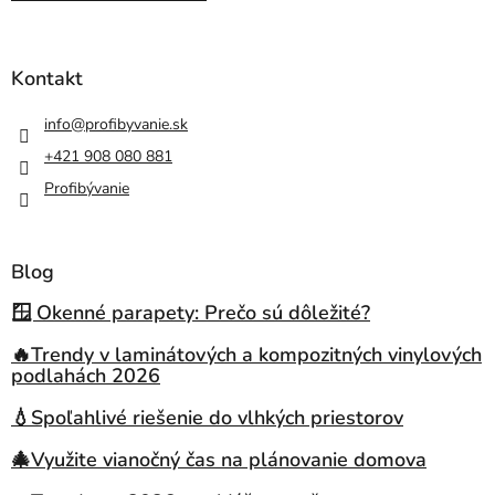
Kontakt
info
@
profibyvanie.sk
+421 908 080 881
Profibývanie
Blog
🪟 Okenné parapety: Prečo sú dôležité?
🔥Trendy v laminátových a kompozitných vinylových
podlahách 2026
💧Spoľahlivé riešenie do vlhkých priestorov
🎄Využite vianočný čas na plánovanie domova