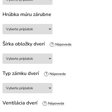
Hrúbka múru zárubne
Šírka obložky dverí
?
Typ zámku dverí
?
Ventilácia dverí
?