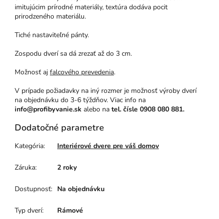
imitujúcim prírodné materiály, textúra dodáva pocit
prirodzeného materiálu.
Tiché nastaviteľné pánty.
Zospodu dverí sa dá zrezať až do 3 cm.
Možnosť aj
falcového prevedenia
.
V prípade požiadavky na iný rozmer je možnosť výroby dverí
na objednávku do 3-6 týždňov. Viac info na
info@profibyvanie.sk
alebo na
tel. čísle 0908 080 881.
Dodatočné parametre
Kategória
:
Interiérové dvere pre váš domov
Záruka
:
2 roky
Dostupnosť
:
Na objednávku
Typ dverí
:
Rámové