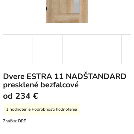
Dvere ESTRA 11 NADŠTANDARD
presklené bezfalcové
od
234 €
Priemerné
1 hodnotenie
Podrobnosti hodnotenia
hodnotenie
produktu
Značka:
DRE
je
5,0