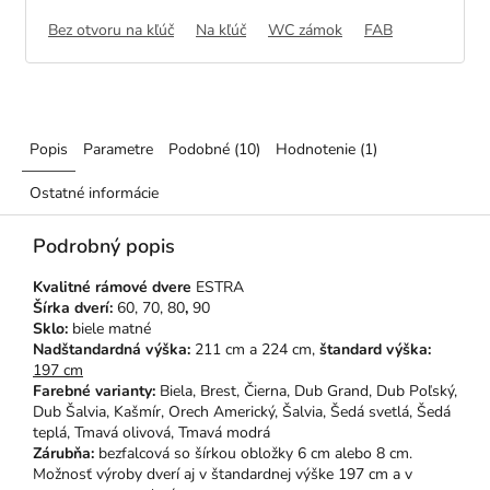
Bez otvoru na kľúč
Na kľúč
WC zámok
FAB
Popis
Parametre
Podobné (10)
Hodnotenie (1)
Ostatné informácie
Podrobný popis
Kvalitné rámové dvere
ESTRA
Šírka dverí:
60, 70, 80
,
90
Sklo:
biele matné
Nadštandardná výška:
211 cm a 224 cm,
štandard výška:
197 cm
Farebné varianty:
Biela, Brest, Čierna, Dub Grand, Dub Poľský,
Dub Šalvia, Kašmír, Orech Americký, Šalvia, Šedá svetlá, Šedá
teplá, Tmavá olivová, Tmavá modrá
Zárubňa:
bezfalcová so šírkou obložky 6 cm alebo 8 cm.
Možnosť výroby dverí aj v štandardnej výške 197 cm a v