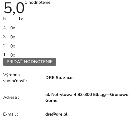
5,0
Priemerné
1 hodnotenie
hodnotenie
produktu
je
5
1x
5,0
z
4
0x
5
hviezdičiek.
3
0x
2
0x
1
0x
PRIDAŤ HODNOTENIE
V
ý
Výrobná
DRE Sp. z o.o.
p
spoločnosť
:
i
s
ul. Nefrytowa 4 82-300 Elbląg—Gronowo
h
Adresa
:
Górne
o
d
E-mail
:
dre@dre.pl
n
o
t
e
Z
n