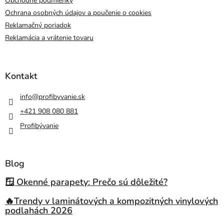
Obchodné podmienky
Ochrana osobných údajov a poučenie o cookies
Reklamačný poriadok
Reklamácia a vrátenie tovaru
Kontakt
info
@
profibyvanie.sk
+421 908 080 881
Profibývanie
Blog
🪟 Okenné parapety: Prečo sú dôležité?
🔥Trendy v laminátových a kompozitných vinylových
podlahách 2026