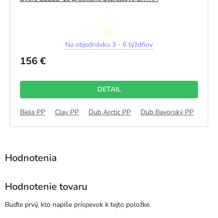
Priemerné
Na objednávku 3 - 6 týždňov
hodnotenie
produktu
156 €
je
5,0
z
DETAIL
5
hviezdičiek.
Dub Šalvia Cell 2
Biela PP
Clay PP
Tmavá Modrá Cell 2
Dub Arctic PP
Teplá Šedá Cell 2
Dub Bavorský PP
Šalvia C
Dub 
Hodnotenie tovaru
Buďte prvý, kto napíše príspevok k tejto položke.