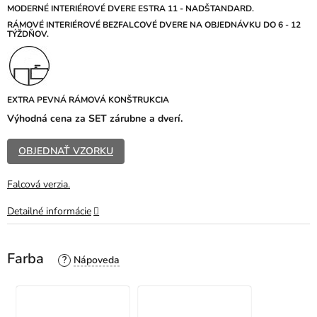
z
MODERNÉ INTERIÉROVÉ DVERE ESTRA 11 - NADŠTANDARD.
5
R
ÁMOVÉ INTERIÉROVÉ BEZFALCOVÉ DVERE NA OBJEDNÁVKU DO 6 - 12
TÝŽDŇOV.
hviezdičiek.
EXTRA PEVNÁ RÁMOVÁ KONŠTRUKCIA
Výhodná cena za SET zárubne a dverí.
OBJEDNAŤ VZORKU
Falcová verzia.
Detailné informácie
Farba
?