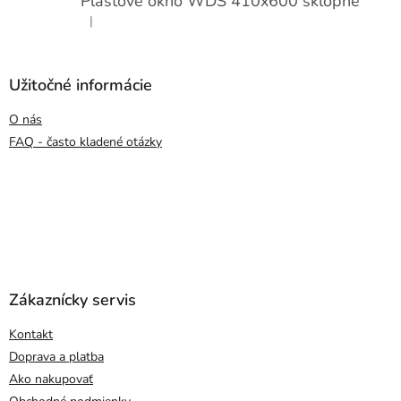
Plastové okno WDS 410x600 sklopné
|
Hodnotenie produktu je 5 z 5 hviezdičiek.
Užitočné informácie
O nás
FAQ - často kladené otázky
Zákaznícky servis
Kontakt
Doprava a platba
Ako nakupovať