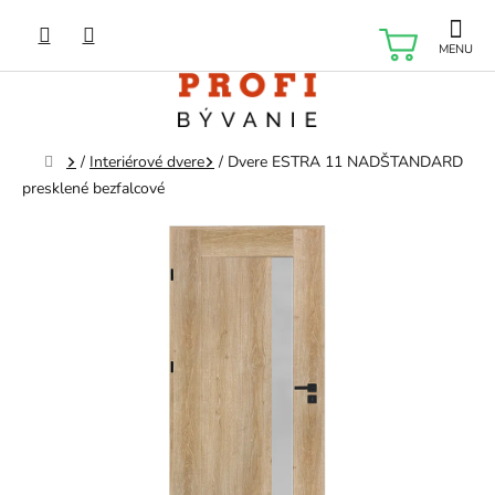
Prejsť
na
NÁKU
obsah
KOŠÍK
Domov
/
Interiérové dvere
/
Dvere ESTRA 11 NADŠTANDARD
presklené bezfalcové