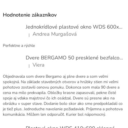
í
á
p
Hodnotenie zákazníkov
ä
t
Jednokrídlové plastové okno WDS 600x1000
i
Andrea Murgašová
|
e
Hodnotenie produktu je 5 z 5 hviezdičiek.
Perfektne a rýchle
Dvere BERGAMO 50 presklené bezfalcové EXTRA
Viera
|
Hodnotenie produktu je 5 z 5 hviezdičiek.
Objednavala som dvere Bergamo aj plne dvere a som veľmi
spokojná. Na základe stavebných otvorov a hrúbky stien mi veľmi
pohotovo zostavili cenovu ponuku. Dokonca som mala 90 dvere a
cena ma milo prekvapila. Obložky krasne zapasovali, pekne čisté
spoje aj vďaka majstrovi čo ich osádzal. Dvere sú presne ako na
obrázku v super stave. Dodanie bolo skor ako sme predpokladali co
je tiež plus. Jednoduche navolenie požiadaviek. Príjemna a pohotova
komunikácia. Môžem len odporučiť. Kurier bol nápomocný.