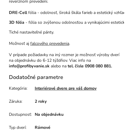
reverznom prevedení.
DRE-Cell
 fólia - odolnosť, široká škála farieb a estetický vzhľad – 
3D fólia
 - fólia so zvýšenou odolnosťou a vynikajúcimi estetickými
Tiché nastaviteľné pánty.
Možnosť aj
falcového prevedenia
.
V prípade požiadavky na iný rozmer je možnosť výroby dverí
na objednávku do 6-12 týždňov. Viac info na
info@profibyvanie.sk
alebo na
tel. čísle 0908 080 881.
Dodatočné parametre
Kategória
:
Interiérové dvere pre váš domov
Záruka
:
2 roky
Dostupnosť
:
Na objednávku
Typ dverí
:
Rámové