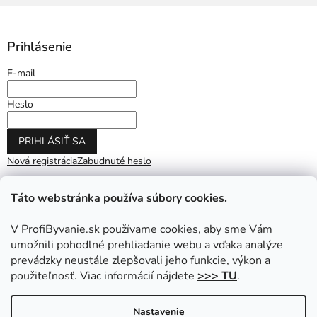
Prihlásenie
E-mail
Heslo
PRIHLÁSIŤ SA
Nová registrácia
Zabudnuté heslo
Táto webstránka používa súbory cookies.
V ProfiByvanie.sk používame cookies, aby sme Vám
umožnili pohodlné prehliadanie webu a vďaka analýze
prevádzky neustále zlepšovali jeho funkcie, výkon a
použiteľnosť. Viac informácií nájdete
>>> TU
.
Vytvoril Shoptet
|
Upravil Balkys
Nastavenie