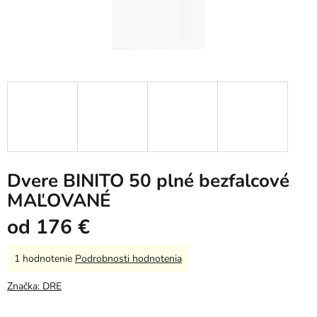
Dvere BINITO 50 plné bezfalcové
MAĽOVANÉ
od
176 €
Priemerné
1 hodnotenie
Podrobnosti hodnotenia
hodnotenie
produktu
Značka:
DRE
je
5,0