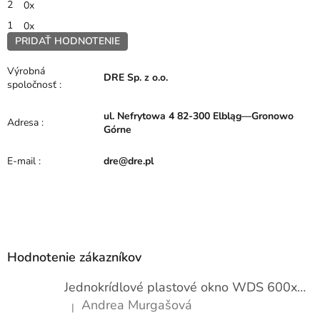
2
0x
1
0x
PRIDAŤ HODNOTENIE
V
ý
Výrobná
DRE Sp. z o.o.
p
spoločnosť
:
i
s
ul. Nefrytowa 4 82-300 Elbląg—Gronowo
h
Adresa
:
Górne
o
d
E-mail
:
dre@dre.pl
n
o
t
e
Z
n
í
á
p
Hodnotenie zákazníkov
ä
t
Jednokrídlové plastové okno WDS 600x1000
i
Andrea Murgašová
|
e
Hodnotenie produktu je 5 z 5 hviezdičiek.