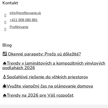
Kontakt
info
@
profibyvanie.sk
+421 908 080 881
Profibývanie
Blog
🪟 Okenné parapety: Prečo sú dôležité?
🔥Trendy v laminátových a kompozitných vinylových
podlahách 2026
💧Spoľahlivé riešenie do vlhkých priestorov
🎄Využite vianočný čas na plánovanie domova
🔥Trendy na 2026 pre Váš rozpočet