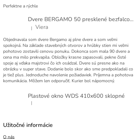
Perfektne a rýchle
Dvere BERGAMO 50 presklené bezfalcové EXTRA
Viera
|
Hodnotenie produktu je 5 z 5 hviezdičiek.
Objednavala som dvere Bergamo aj plne dvere a som veľmi
spokojná. Na základe stavebných otvorov a hrúbky stien mi veľmi
pohotovo zostavili cenovu ponuku. Dokonca som mala 90 dvere a
cena ma milo prekvapila. Obložky krasne zapasovali, pekne čisté
spoje aj vďaka majstrovi čo ich osádzal. Dvere sú presne ako na
obrázku v super stave. Dodanie bolo skor ako sme predpokladali co
je tiež plus. Jednoduche navolenie požiadaviek. Príjemna a pohotova
komunikácia. Môžem len odporučiť. Kurier bol nápomocný.
Plastové okno WDS 410x600 sklopné
|
Hodnotenie produktu je 5 z 5 hviezdičiek.
Užitočné informácie
O nás