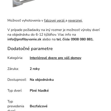
Možnosť vyhotovenia v
falcovej verzii
a
reverznej.
V prípade požiadavky na iný rozmer je možnosť výroby dverí
na objednávku do 6-12 týždňov. Viac info na
info@profibyvanie.sk
alebo na
tel. čísle 0908 080 881.
Dodatočné parametre
Kategória
:
Interiérové dvere pre váš domov
Záruka
:
2 roky
Dostupnosť
:
Na objednávku
Typ dverí
:
Plné hladké
Typ
prevedenia
Bezfalcové
dverí
: