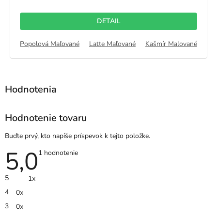
5,0
z
DETAIL
5
hviezdičiek.
Biela Maľované
Popolová Maľované
Latte Maľované
Kašmír Maľované
Bie
Hodnotenie tovaru
Buďte prvý, kto napíše príspevok k tejto položke.
5,0
Priemerné
1 hodnotenie
hodnotenie
produktu
je
5
1x
5,0
z
4
0x
5
hviezdičiek.
3
0x