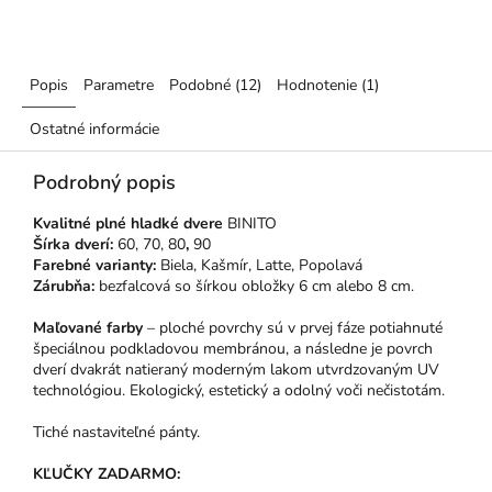
Popis
Parametre
Podobné (12)
Hodnotenie (1)
Ostatné informácie
Podrobný popis
Kvalitné plné hladké dvere
BINITO
Šírka dverí:
60, 70, 80
,
90
Farebné varianty:
Biela, Kašmír, Latte, Popolavá
Zárubňa:
bezfalcová so šírkou obložky 6 cm alebo 8 cm.
Maľované farby
– ploché povrchy sú v prvej fáze potiahnuté
špeciálnou podkladovou membránou, a následne je povrch
dverí dvakrát natieraný moderným lakom utvrdzovaným UV
technológiou. Ekologický, estetický a odolný voči nečistotám.
Tiché nastaviteľné pánty.
KĽUČKY ZADARMO: