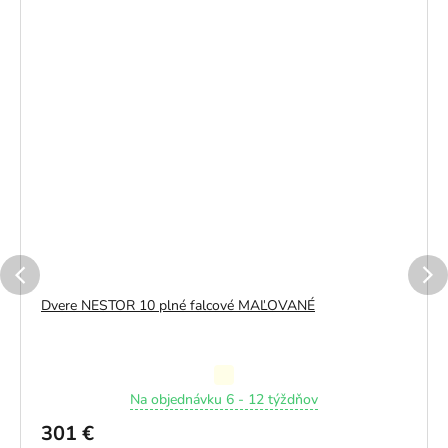
Dvere NESTOR 10 plné falcové MAĽOVANÉ
Priemerné
Na objednávku 6 - 12 týždňov
hodnotenie
produktu
301 €
je