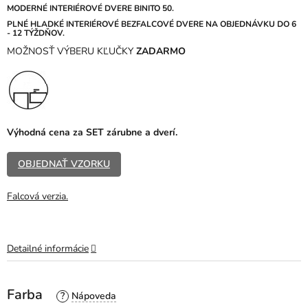
z
MODERNÉ INTERIÉROVÉ DVERE BINITO 50.
5
PLNÉ HLADKÉ
INTERIÉROVÉ BEZFALCOVÉ DVERE NA OBJEDNÁVKU DO 6
- 12 TÝŽDŇOV.
hviezdičiek.
MOŽNOSŤ VÝBERU KĽUČKY
ZADARMO
Výhodná cena za SET zárubne a dverí.
OBJEDNAŤ VZORKU
Falcová verzia.
Detailné informácie
Farba
?