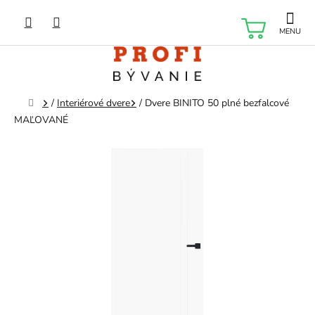
Prejsť
na
NÁKU
obsah
KOŠÍK
Domov
/
Interiérové dvere
/
Dvere BINITO 50 plné bezfalcové
MAĽOVANÉ