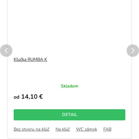
Kľučka RUMBA K
Skladom
14,10 €
od
DETAIL
Bez otvoru na kľúč
Na kľúč
WC zámok
FAB