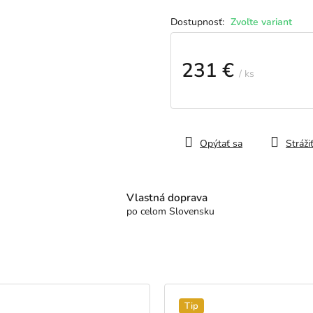
Zvoľte variant
231 €
/ ks
Jednotková
cena:
Opýtať sa
Stráži
Vlastná doprava
po celom Slovensku
Tip