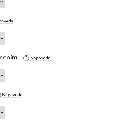
esnením
?