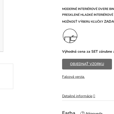
5,0
z
MODERNÉ INTERIÉROVÉ DVERE BINI
5
PRESKLENÉ HLADKÉ
INTERIÉROVÉ
hviezdičiek.
ZAD
MOŽNOSŤ
VÝBERU KĽUČKY
Výhodná cena za SET zárubne a
OBJEDNAŤ VZORKU
Falcová verzia.
Detailné informácie
Farba
?