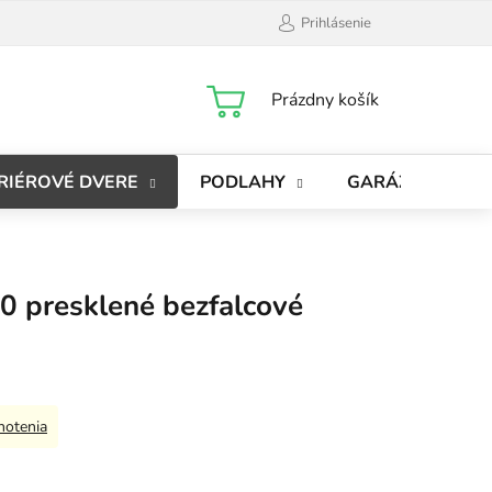
Prihlásenie
NÁKUPNÝ
Prázdny košík
KOŠÍK
RIÉROVÉ DVERE
PODLAHY
GARÁŽOVÉ BRÁ
0 presklené bezfalcové
notenia