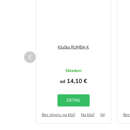
ALA
Kľučka RUMBA K
vku
Skladom
 €
14,10 €
od
DETAIL
Na kľúč
WC zámok
Bez otvoru na kľúč
FAB
Na kľúč
WC zámok
Bez
F