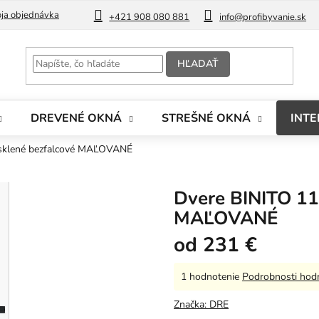
ja objednávka
Blog
+421 908 080 881
info@profibyvanie.sk
HĽADAŤ
DREVENÉ OKNÁ
STREŠNÉ OKNÁ
INTE
esklené bezfalcové MAĽOVANÉ
Dvere BINITO 11
MAĽOVANÉ
od
231 €
Priemerné
1 hodnotenie
Podrobnosti hod
hodnotenie
produktu
Značka:
DRE
je