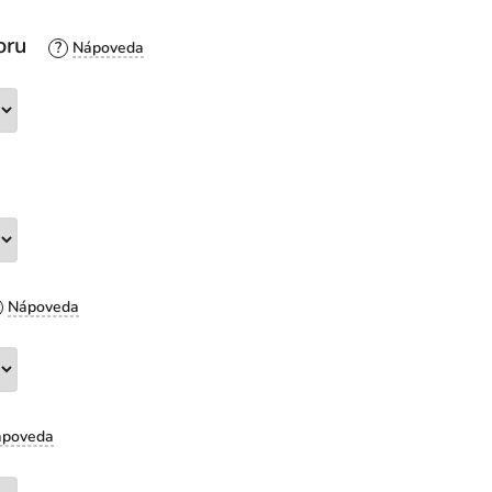
oru
?