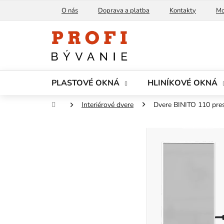
Prejsť
O nás
Doprava a platba
Kontakty
Mo
na
obsah
PLASTOVÉ OKNÁ
HLINÍKOVÉ OKNÁ
Domov
Interiérové dvere
Dvere BINITO 110 pr