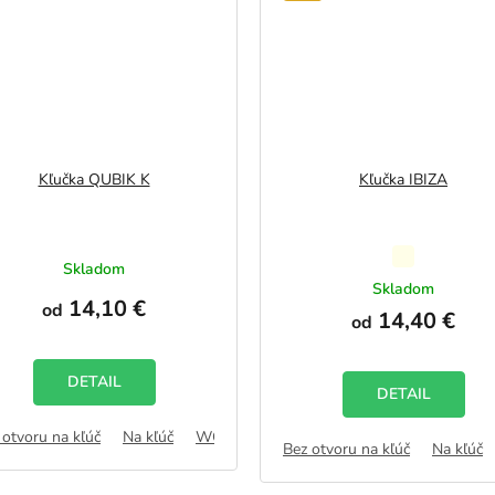
Kľučka QUBIK K
Kľučka IBIZA
Priemerné
Skladom
hodnotenie
Skladom
14,10 €
produktu
od
14,40 €
od
je
5,0
z
DETAIL
5
DETAIL
hviezdičiek.
 otvoru na kľúč
AB
Na kľúč
WC zámok
FAB
Bez otvoru na kľúč
Na kľúč