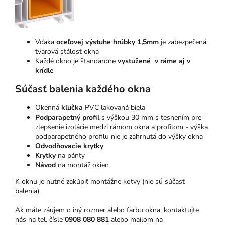
Vďaka
oceľovej výstuhe hrúbky 1,5mm
je zabezpečená
tvarová stálosť okna
Každé okno je štandardne
vystužené v ráme aj v
krídle
Súčasť balenia každého okna
Okenná
kľučka
PVC lakovaná biela
Podparapetný profil
s výškou 30 mm s tesnením pre
zlepšenie izolácie medzi rámom okna a profilom - výška
podparapetného profilu nie je zahrnutá do výšky okna
Odvodňovacie krytky
Krytky
na pánty
Návod
na montáž okien
K oknu je nutné zakúpiť montážne kotvy (nie sú súčasť
balenia).
Ak máte záujem o iný rozmer alebo farbu okna, kontaktujte
nás na tel. čísle
0908 080 881
alebo mailom na