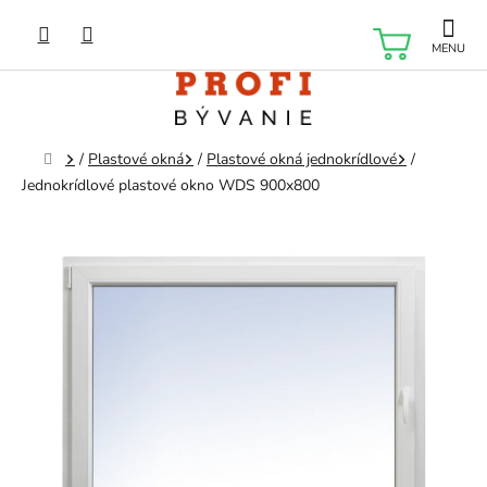
Prejsť
na
NÁKU
obsah
KOŠÍK
Domov
/
Plastové okná
/
Plastové okná jednokrídlové
/
Jednokrídlové plastové okno WDS 900x800