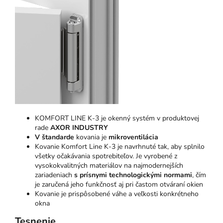
KOMFORT LINE K-3 je okenný systém v produktovej
rade
AXOR INDUSTRY
V štandarde
kovania je
mikroventilácia
Kovanie Komfort Line K-3 je navrhnuté tak, aby splnilo
všetky očakávania spotrebiteľov. Je vyrobené z
vysokokvalitných materiálov na najmodernejších
zariadeniach
s prísnymi technologickými normami
, čím
je zaručená jeho funkčnosť aj pri častom otváraní okien
Kovanie je prispôsobené váhe a veľkosti konkrétneho
okna
Tesnenie