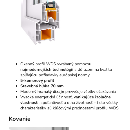
Okenný profil WDS vyrábaný pomocou
najmodernejších technológií
s dôrazom na kvalitu
spĺňajúcu požiadavky európskej normy
5-komorový profil
Stavebná hĺbka 70 mm
Moderný
hranatý dizajn
prevyšuje všetky očakávania
Vysoká energetická účinnosť,
vynikajúce izolačné
vlastnosti
, spoľahlivosť a dlhá životnosť – tieto všetky
charakteristiky sú kľúčovými prednosťami profilu WDS
Kovanie