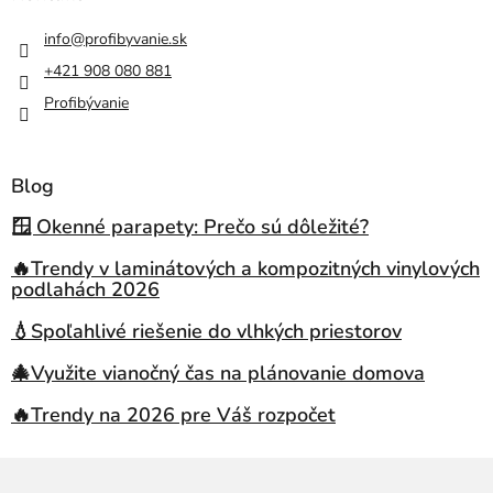
info
@
profibyvanie.sk
+421 908 080 881
Profibývanie
Blog
🪟 Okenné parapety: Prečo sú dôležité?
🔥Trendy v laminátových a kompozitných vinylových
podlahách 2026
💧Spoľahlivé riešenie do vlhkých priestorov
🎄Využite vianočný čas na plánovanie domova
🔥Trendy na 2026 pre Váš rozpočet