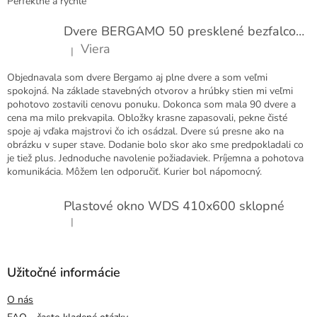
Perfektne a rýchle
Dvere BERGAMO 50 presklené bezfalcové EXTRA
Viera
|
Hodnotenie produktu je 5 z 5 hviezdičiek.
Objednavala som dvere Bergamo aj plne dvere a som veľmi
spokojná. Na základe stavebných otvorov a hrúbky stien mi veľmi
pohotovo zostavili cenovu ponuku. Dokonca som mala 90 dvere a
cena ma milo prekvapila. Obložky krasne zapasovali, pekne čisté
spoje aj vďaka majstrovi čo ich osádzal. Dvere sú presne ako na
obrázku v super stave. Dodanie bolo skor ako sme predpokladali co
je tiež plus. Jednoduche navolenie požiadaviek. Príjemna a pohotova
komunikácia. Môžem len odporučiť. Kurier bol nápomocný.
Plastové okno WDS 410x600 sklopné
|
Hodnotenie produktu je 5 z 5 hviezdičiek.
Užitočné informácie
O nás