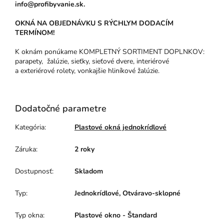
info@profibyvanie.sk.
OKNÁ NA OBJEDNÁVKU S RÝCHLYM DODACÍM
TERMÍNOM!
K oknám ponúkame KOMPLETNÝ SORTIMENT DOPLNKOV:
parapety, žalúzie, sieťky, sieťové dvere, interiérové
a exteriérové rolety, vonkajšie hliníkové žalúzie.
Dodatočné parametre
Kategória
:
Plastové okná jednokrídlové
Záruka
:
2 roky
Dostupnosť
:
Skladom
Typ
:
Jednokrídlové, Otváravo-sklopné
Typ okna
:
Plastové okno - Štandard