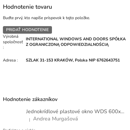
Hodnotenie tovaru
Buďte prvý, kto napíše príspevok k tejto položke.
PRIDAŤ HODNOTENIE
Výrobná
INTERNATIONAL WINDOWS AND DOORS SPÓŁKA
spoločnosť
Z OGRANICZONĄ ODPOWIEDZIALNOŚCIĄ
:
Adresa
:
SZLAK 31-153 KRAKÓW, Polska NIP 6762643751
Z
á
p
Hodnotenie zákazníkov
ä
t
Jednokrídlové plastové okno WDS 600x1000
i
Andrea Murgašová
|
e
Hodnotenie produktu je 5 z 5 hviezdičiek.