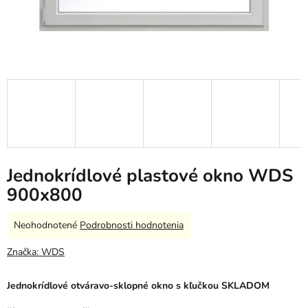
Jednokrídlové plastové okno WDS
900x800
Priemerné
Neohodnotené
Podrobnosti hodnotenia
hodnotenie
produktu
Značka:
WDS
je
0,0
Jednokrídlové otváravo-sklopné okno s kľučkou SKLADOM
z
5