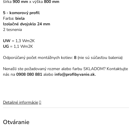
šírka
900 mm
x
výška
800 mm
hviezdičiek.
5 - komorový profil
Farba:
biela
Izolačné dvojsklo 24 mm
2 tesnenia
UW
= 1,3 Wm2K
UG
= 1,1 Wm2K
Odporúčaný počet montážnych kotiev:
8
(nie sú súčasťou balenia)
Nenašli ste požadovaný rozmer alebo farbu SKLADOM? Kontaktujte
nás na
0908 080 881
alebo
info@profibyvanie.sk.
Detailné informácie
Otváranie