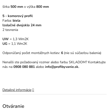
5
šírka
500 mm
x
výška
800 mm
hviezdičiek.
5 - komorový profil
Farba:
biela
Izolačné dvojsklo 24 mm
2 tesnenia
UW
= 1,3 Wm2K
UG
= 1,1 Wm2K
Odporúčaný počet montážnych kotiev:
6
(nie sú súčasťou balenia)
Nenašli ste požadovaný rozmer alebo farbu SKLADOM? Kontaktujte
nás na
0908 080 881
alebo
info@profibyvanie.sk.
Detailné informácie
Otváranie