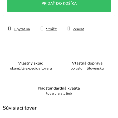
PRIDAŤ DO KOŠÍKA
Opýtať sa
Strážiť
Zdieľať
Vlastný sklad
Vlastná doprava
okamžitá expedícia tovaru
po celom Slovensku
Nadštandardná kvalita
tovaru a služieb
Súvisiaci tovar