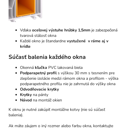
Vďaka
oceľovej výstuhe hrúbky 1,5mm
je zabezpečená
tvarová stálosť okna
Každé okno je štandardne
vystužené v ráme aj v
krídle
Súčasť balenia každého okna
Okenná
kľučka
PVC lakovaná biela
Podparapetný profil
s výškou 30 mm s tesnením pre
zlepšenie izolácie medzi rámom okna a profilom - výška
podparapetného profilu nie je zahrnutá do výšky okna
Odvodňovacie krytky
Krytky
na pánty
Návod
na montáž okien
K oknu je nutné zakúpiť montážne kotvy (nie sú súčasť
balenia).
Ak máte záujem o iný rozmer alebo farbu okna, kontaktujte