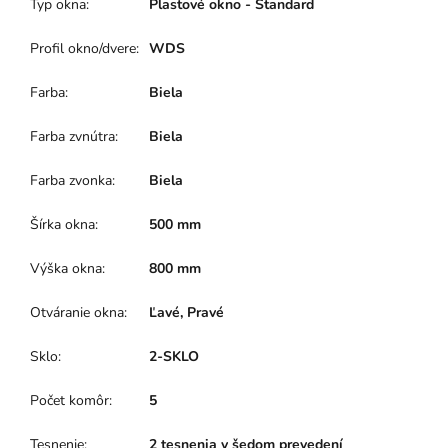
Typ okna
:
Plastové okno - Štandard
Profil okno/dvere
:
WDS
Farba
:
Biela
Farba zvnútra
:
Biela
Farba zvonka
:
Biela
Šírka okna
:
500 mm
Výška okna
:
800 mm
Otváranie okna
:
Ľavé, Pravé
Sklo
:
2-SKLO
Počet komôr
:
5
Tesnenie
:
2 tesnenia v šedom prevedení