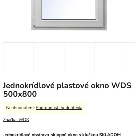
Jednokrídlové plastové okno WDS
500x800
Priemerné
Neohodnotené
Podrobnosti hodnotenia
hodnotenie
produktu
Značka:
WDS
je
0,0
Jednokrídlové otváravo-sklopné okno s kľučkou SKLADOM
z