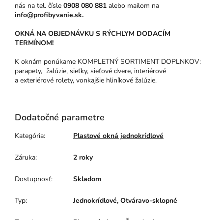
nás na tel. čísle
0908 080 881
alebo mailom na
info@profibyvanie.sk.
OKNÁ NA OBJEDNÁVKU S RÝCHLYM DODACÍM
TERMÍNOM!
K oknám ponúkame KOMPLETNÝ SORTIMENT DOPLNKOV:
parapety, žalúzie, sieťky, sieťové dvere, interiérové
a exteriérové rolety, vonkajšie hliníkové žalúzie.
Dodatočné parametre
Kategória
:
Plastové okná jednokrídlové
Záruka
:
2 roky
Dostupnosť
:
Skladom
Typ
:
Jednokrídlové, Otváravo-sklopné