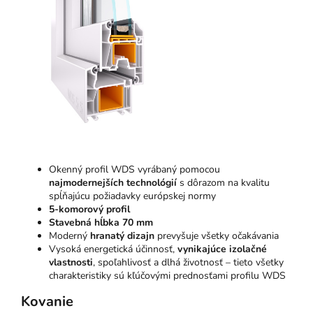
Okenný profil WDS vyrábaný pomocou
najmodernejších technológií
s dôrazom na kvalitu
spĺňajúcu požiadavky európskej normy
5-komorový profil
Stavebná hĺbka 70 mm
Moderný
hranatý dizajn
prevyšuje všetky očakávania
Vysoká energetická účinnosť,
vynikajúce izolačné
vlastnosti
, spoľahlivosť a dlhá životnosť – tieto všetky
charakteristiky sú kľúčovými prednosťami profilu WDS
Kovanie