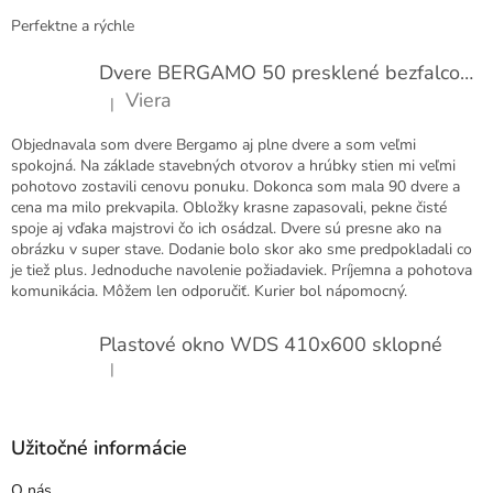
Perfektne a rýchle
Dvere BERGAMO 50 presklené bezfalcové EXTRA
Viera
|
Hodnotenie produktu je 5 z 5 hviezdičiek.
Objednavala som dvere Bergamo aj plne dvere a som veľmi
spokojná. Na základe stavebných otvorov a hrúbky stien mi veľmi
pohotovo zostavili cenovu ponuku. Dokonca som mala 90 dvere a
cena ma milo prekvapila. Obložky krasne zapasovali, pekne čisté
spoje aj vďaka majstrovi čo ich osádzal. Dvere sú presne ako na
obrázku v super stave. Dodanie bolo skor ako sme predpokladali co
je tiež plus. Jednoduche navolenie požiadaviek. Príjemna a pohotova
komunikácia. Môžem len odporučiť. Kurier bol nápomocný.
Plastové okno WDS 410x600 sklopné
|
Hodnotenie produktu je 5 z 5 hviezdičiek.
Užitočné informácie
O nás