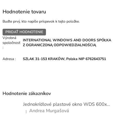
Hodnotenie tovaru
Buďte prvý, kto napíše príspevok k tejto položke.
PRIDAŤ HODNOTENIE
Výrobná
INTERNATIONAL WINDOWS AND DOORS SPÓŁKA
spoločnosť
Z OGRANICZONĄ ODPOWIEDZIALNOŚCIĄ
:
Adresa
:
SZLAK 31-153 KRAKÓW, Polska NIP 6762643751
Z
á
p
Hodnotenie zákazníkov
ä
t
Jednokrídlové plastové okno WDS 600x1000
i
Andrea Murgašová
|
e
Hodnotenie produktu je 5 z 5 hviezdičiek.