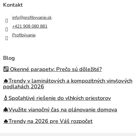
Kontakt
info
@
profibyvanie.sk
+421 908 080 881
Profibývanie
Blog
🪟 Okenné parapety: Prečo sú dôležité?
🔥Trendy v laminátových a kompozitných vinylových
podlahách 2026
💧Spoľahlivé riešenie do vlhkých priestorov
🎄Využite vianočný čas na plánovanie domova
🔥Trendy na 2026 pre Váš rozpočet