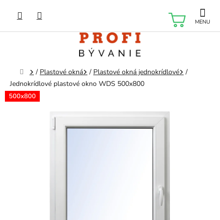
Prejsť
na
NÁKU
obsah
KOŠÍK
Domov
/
Plastové okná
/
Plastové okná jednokrídlové
/
Jednokrídlové plastové okno WDS 500x800
500x800