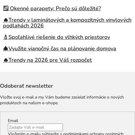
🪟 Okenné parapety: Prečo sú dôležité?
🔥Trendy v laminátových a kompozitných vinylových
podlahách 2026
💧Spoľahlivé riešenie do vlhkých priestorov
🎄Využite vianočný čas na plánovanie domova
🔥Trendy na 2026 pre Váš rozpočet
Odoberať newsletter
Vložte svoj e-mail a my Vám budeme zasielať informácie o nových
produktoch na našom e-shope.
Email
Vložením e-mailu súhlasíte s
podmienkami ochrany osobných