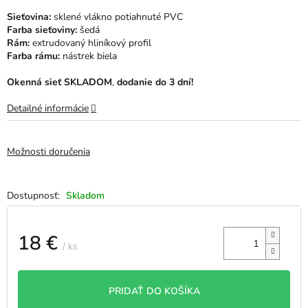
hviezdičiek.
Sieťovina:
sklené vlákno potiahnuté PVC
Farba sieťoviny:
šedá
Rám:
extrudovaný hliníkový profil
Farba rámu:
nástrek biela
Okenná sieť SKLADOM
,
dodanie do 3 dní!
Detailné informácie
Možnosti doručenia
Skladom
18 €
/ ks
Jednotková
cena:
PRIDAŤ DO KOŠÍKA