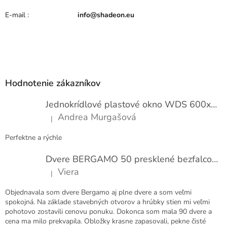
E-mail
:
info@shadeon.eu
Z
á
p
Hodnotenie zákazníkov
ä
t
Jednokrídlové plastové okno WDS 600x1000
i
Andrea Murgašová
|
e
Hodnotenie produktu je 5 z 5 hviezdičiek.
Perfektne a rýchle
Dvere BERGAMO 50 presklené bezfalcové EXTRA
Viera
|
Hodnotenie produktu je 5 z 5 hviezdičiek.
Objednavala som dvere Bergamo aj plne dvere a som veľmi
spokojná. Na základe stavebných otvorov a hrúbky stien mi veľmi
pohotovo zostavili cenovu ponuku. Dokonca som mala 90 dvere a
cena ma milo prekvapila. Obložky krasne zapasovali, pekne čisté