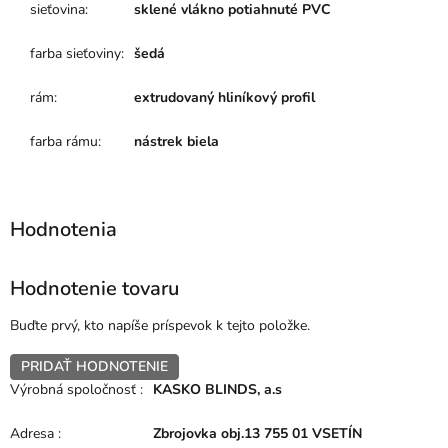
sieťovina
:
sklené vlákno potiahnuté PVC
farba sieťoviny
:
šedá
rám
:
extrudovaný hliníkový profil
farba rámu
:
nástrek biela
Hodnotenie tovaru
Buďte prvý, kto napíše príspevok k tejto položke.
PRIDAŤ HODNOTENIE
Výrobná spoločnosť
:
KASKO BLINDS, a.s
Adresa
:
Zbrojovka obj.13 755 01 VSETÍN