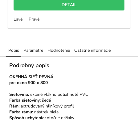
DETAIL
Ľavé
Pravé
Popis
Parametre
Hodnotenie
Ostatné informácie
Podrobný popis
OKENNÁ SIEŤ PEVNÁ
pre
okno 900 x 800
Sieťovina:
sklené vlákno potiahnuté PVC
Farba sieťoviny:
šedá
Rám:
extrudovaný hliníkový profil
Farba rámu:
nástrek biela
Spôsob uchytenia:
otočné držiaky