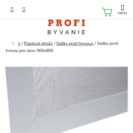
Prejsť
na
NÁKU
obsah
KOŠÍK
Domov
/
Plastové okná
/
Sieťky proti hmyzu
/
Sieťka proti
hmyzu pre okno 900x800