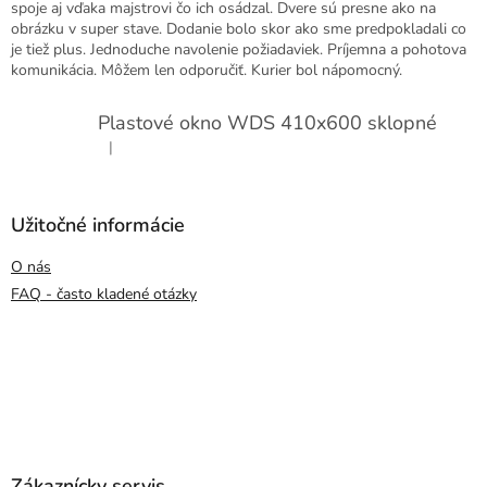
spoje aj vďaka majstrovi čo ich osádzal. Dvere sú presne ako na
obrázku v super stave. Dodanie bolo skor ako sme predpokladali co
je tiež plus. Jednoduche navolenie požiadaviek. Príjemna a pohotova
komunikácia. Môžem len odporučiť. Kurier bol nápomocný.
Plastové okno WDS 410x600 sklopné
|
Hodnotenie produktu je 5 z 5 hviezdičiek.
Užitočné informácie
O nás
FAQ - často kladené otázky
Zákaznícky servis