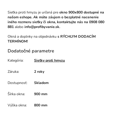
Sieťka proti hmyzu je určená pre
okno 900x800 dostupné na
našom eshope. Ak máte záujem o bezplatné nacenenie
iného rozmeru sieťky či okna, kontaktujte nás na
0908 080
881
alebo
info@profibyvanie.sk.
Okná a doplnky na objednávku
s RÝCHLYM DODACÍM
TERMÍNOM!
Dodatočné parametre
Kategória
:
Sieťky proti hmyzu
Záruka
:
2 roky
Dostupnosť
:
Skladom
Šírka okna
:
900 mm
Výška okna
:
800 mm