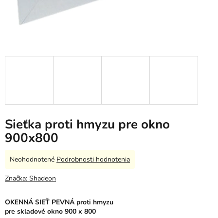
Sieťka proti hmyzu pre okno
900x800
Priemerné
Neohodnotené
Podrobnosti hodnotenia
hodnotenie
produktu
Značka:
Shadeon
je
0,0
OKENNÁ SIEŤ PEVNÁ
proti hmyzu
z
pre skladové okno 900 x 800
5