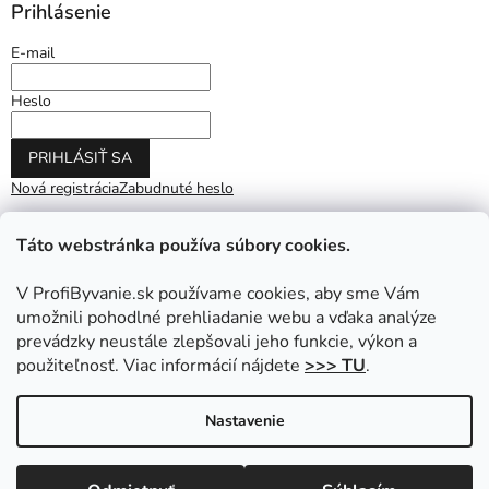
Prihlásenie
E-mail
Heslo
PRIHLÁSIŤ SA
Nová registrácia
Zabudnuté heslo
Táto webstránka používa súbory cookies.
V ProfiByvanie.sk používame cookies, aby sme Vám
umožnili pohodlné prehliadanie webu a vďaka analýze
prevádzky neustále zlepšovali jeho funkcie, výkon a
použiteľnosť. Viac informácií nájdete
>>> TU
.
Vytvoril Shoptet
|
Upravil Balkys
Nastavenie
Copyright 2026
ProfiByvanie.sk
. Všetky práva vyhradené.