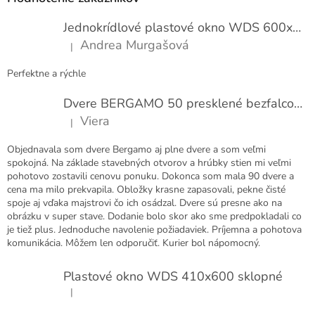
ä
t
Jednokrídlové plastové okno WDS 600x1000
i
Andrea Murgašová
|
e
Hodnotenie produktu je 5 z 5 hviezdičiek.
Perfektne a rýchle
Dvere BERGAMO 50 presklené bezfalcové EXTRA
Viera
|
Hodnotenie produktu je 5 z 5 hviezdičiek.
Objednavala som dvere Bergamo aj plne dvere a som veľmi
spokojná. Na základe stavebných otvorov a hrúbky stien mi veľmi
pohotovo zostavili cenovu ponuku. Dokonca som mala 90 dvere a
cena ma milo prekvapila. Obložky krasne zapasovali, pekne čisté
spoje aj vďaka majstrovi čo ich osádzal. Dvere sú presne ako na
obrázku v super stave. Dodanie bolo skor ako sme predpokladali co
je tiež plus. Jednoduche navolenie požiadaviek. Príjemna a pohotova
komunikácia. Môžem len odporučiť. Kurier bol nápomocný.
Plastové okno WDS 410x600 sklopné
|
Hodnotenie produktu je 5 z 5 hviezdičiek.