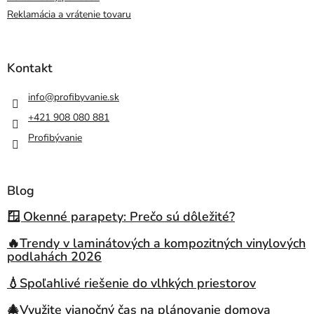
Reklamácia a vrátenie tovaru
Kontakt
info
@
profibyvanie.sk
+421 908 080 881
Profibývanie
Blog
🪟 Okenné parapety: Prečo sú dôležité?
🔥Trendy v laminátových a kompozitných vinylových
podlahách 2026
💧Spoľahlivé riešenie do vlhkých priestorov
🎄Využite vianočný čas na plánovanie domova