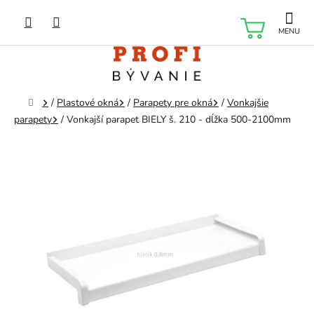
Prejsť
na
NÁKU
obsah
KOŠÍK
Domov
/
Plastové okná
/
Parapety pre okná
/
Vonkajšie
parapety
/
Vonkajší parapet BIELY š. 210 - dĺžka 500-2100mm