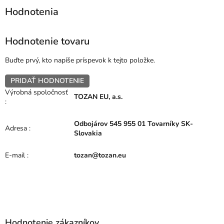
Hodnotenie tovaru
Buďte prvý, kto napíše príspevok k tejto položke.
PRIDAŤ HODNOTENIE
Výrobná spoločnosť
TOZAN EU, a.s.
:
Odbojárov 545 955 01 Tovarníky SK-
Adresa
:
Slovakia
E-mail
:
tozan@tozan.eu
Z
á
p
Hodnotenie zákazníkov