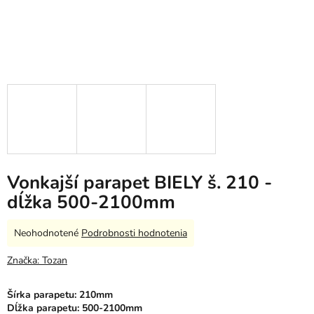
Vonkajší parapet BIELY š. 210 -
dĺžka 500-2100mm
Priemerné
Neohodnotené
Podrobnosti hodnotenia
hodnotenie
produktu
Značka:
Tozan
je
0,0
Šírka parapetu: 210mm
z
Dĺžka parapetu: 500-2100mm
5