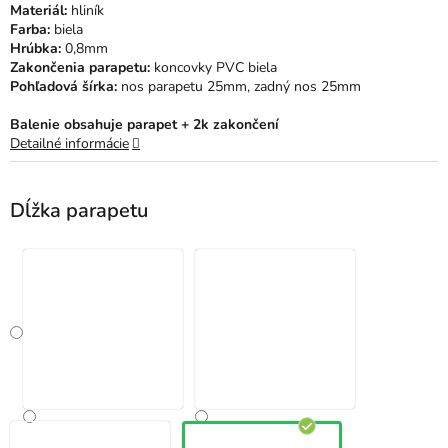
Materiál:
hliník
hviezdičiek.
Farba:
biela
Hrúbka:
0,8mm
Zakončenia parapetu:
koncovky PVC biela
Pohľadová šírka:
nos parapetu 25mm, zadný nos 25mm
Balenie obsahuje parapet + 2k zakončení
Detailné informácie
Dĺžka parapetu