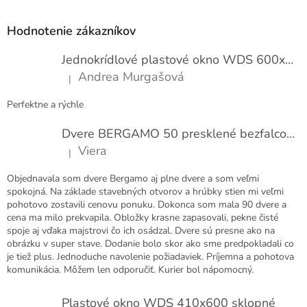
á
p
Hodnotenie zákazníkov
ä
t
Jednokrídlové plastové okno WDS 600x1000
i
Andrea Murgašová
|
e
Hodnotenie produktu je 5 z 5 hviezdičiek.
Perfektne a rýchle
Dvere BERGAMO 50 presklené bezfalcové EXTRA
Viera
|
Hodnotenie produktu je 5 z 5 hviezdičiek.
Objednavala som dvere Bergamo aj plne dvere a som veľmi
spokojná. Na základe stavebných otvorov a hrúbky stien mi veľmi
pohotovo zostavili cenovu ponuku. Dokonca som mala 90 dvere a
cena ma milo prekvapila. Obložky krasne zapasovali, pekne čisté
spoje aj vďaka majstrovi čo ich osádzal. Dvere sú presne ako na
obrázku v super stave. Dodanie bolo skor ako sme predpokladali co
je tiež plus. Jednoduche navolenie požiadaviek. Príjemna a pohotova
komunikácia. Môžem len odporučiť. Kurier bol nápomocný.
Plastové okno WDS 410x600 sklopné