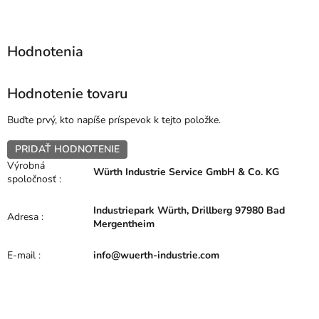
Hodnotenie tovaru
Buďte prvý, kto napíše príspevok k tejto položke.
PRIDAŤ HODNOTENIE
Výrobná
Würth Industrie Service GmbH & Co. KG
spoločnosť
:
Industriepark Würth, Drillberg 97980 Bad
Adresa
:
Mergentheim
E-mail
:
info@wuerth-industrie.com
Z