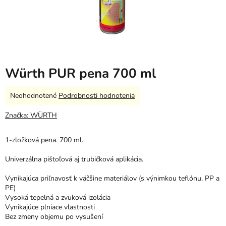
Würth PUR pena 700 ml
Priemerné
Neohodnotené
Podrobnosti hodnotenia
hodnotenie
produktu
Značka:
WÜRTH
je
0,0
1-zložková pena. 700 ml.
z
5
Univerzálna pištoľová aj trubičková aplikácia.
hviezdičiek.
Vynikajúca priľnavosť k väčšine materiálov (s výnimkou teflónu, PP a
PE)
Vysoká tepelná a zvuková izolácia
Vynikajúce plniace vlastnosti
Bez zmeny objemu po vysušení