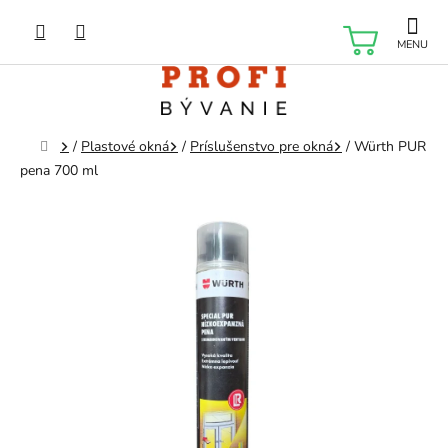
Prejsť
na
NÁKU
obsah
KOŠÍK
Domov
/
Plastové okná
/
Príslušenstvo pre okná
/
Würth PUR
pena 700 ml