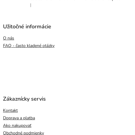
|
Hodnotenie produktu je 5 z 5 hviezdičiek.
Užitočné informácie
O nás
FAQ - často kladené otázky
Zákaznícky servis
Kontakt
Doprava a platba
Ako nakupovať
Obchodné podmienky