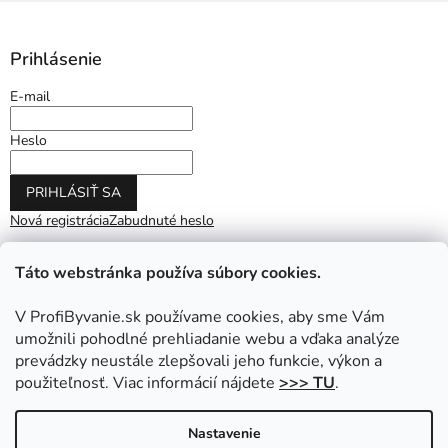
Prihlásenie
E-mail
Heslo
PRIHLÁSIŤ SA
Nová registrácia
Zabudnuté heslo
Táto webstránka používa súbory cookies.
V ProfiByvanie.sk používame cookies, aby sme Vám
umožnili pohodlné prehliadanie webu a vďaka analýze
prevádzky neustále zlepšovali jeho funkcie, výkon a
použiteľnosť. Viac informácií nájdete
>>> TU
.
Vytvoril Shoptet
|
Upravil Balkys
Nastavenie