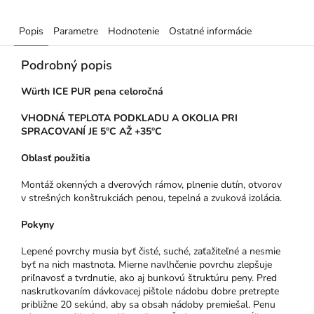
Popis
Parametre
Hodnotenie
Ostatné informácie
Podrobný popis
Würth ICE PUR pena celoročná
VHODNÁ TEPLOTA PODKLADU A OKOLIA PRI
SPRACOVANÍ JE 5°C AŽ +35°C
Oblasť použitia
Montáž okenných a dverových rámov, plnenie dutín, otvorov
v strešných konštrukciách penou, tepelná a zvuková izolácia.
Pokyny
Lepené povrchy musia byť čisté, suché, zaťažiteľné a nesmie
byť na nich mastnota. Mierne navlhčenie povrchu zlepšuje
priľnavosť a tvrdnutie, ako aj bunkovú štruktúru peny. Pred
naskrutkovaním dávkovacej pištole nádobu dobre pretrepte
približne 20 sekúnd, aby sa obsah nádoby premiešal. Penu