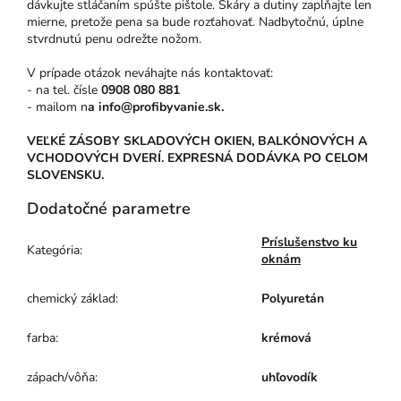
dávkujte stláčaním spúšte pištole. Škáry a dutiny zapĺňajte len
mierne, pretože pena sa bude rozťahovať. Nadbytočnú, úplne
stvrdnutú penu odrežte nožom.
V prípade otázok neváhajte nás kontaktovať:
- na tel. čísle
0
908 080 881
- mailom n
a info@profibyvanie.sk.
VEĽKÉ ZÁSOBY SKLADOVÝCH OKIEN, BALKÓNOVÝCH A
VCHODOVÝCH DVERÍ. EXPRESNÁ DODÁVKA PO CELOM
SLOVENSKU.
Dodatočné parametre
Príslušenstvo ku
Kategória
:
oknám
chemický základ
:
Polyuretán
farba
:
krémová
zápach/vôňa
:
uhľovodík