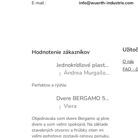
E-mail
:
info@wuerth-industrie.com
Z
á
p
Užito
Hodnotenie zákazníkov
ä
O nás
t
Jednokrídlové plastové okno WDS 600x1000
i
FAQ - č
Andrea Murgašová
|
e
Hodnotenie produktu je 5 z 5 hviezdičiek.
Perfektne a rýchle
Dvere BERGAMO 50 presklené bezfalcové EXTRA
Viera
|
Hodnotenie produktu je 5 z 5 hviezdičiek.
Objednavala som dvere Bergamo aj plne
dvere a som veľmi spokojná. Na základe
stavebných otvorov a hrúbky stien mi
veľmi pohotovo zostavili cenovu ponuku.