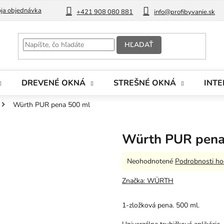
ja objednávka
Blog
+421 908 080 881
info@profibyvanie.sk
HĽADAŤ
DREVENÉ OKNÁ
STREŠNÉ OKNÁ
INTE
Würth PUR pena 500 ml
Würth PUR pena
Priemerné
Neohodnotené
Podrobnosti ho
hodnotenie
produktu
Značka:
WÜRTH
je
0,0
1-zložková pena. 500 ml.
z
5