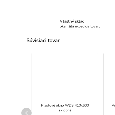
Vlastný sklad
okamžitá expedícia tovaru
Súvisiaci tovar
 300 - dĺžka
Plastové okno WDS 410x600
Vn
sklopné