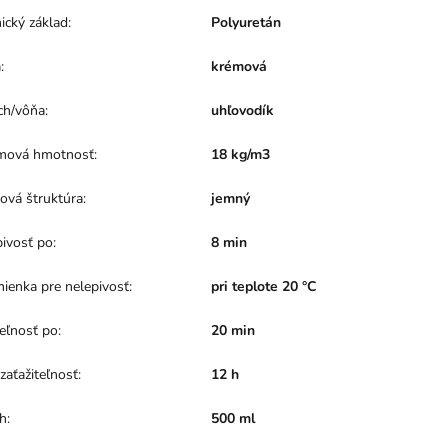
ický základ
:
Polyuretán
a
:
krémová
ch/vôňa
:
uhľovodík
mová hmotnosť
:
18 kg/m3
ová štruktúra
:
jemný
pivosť po
:
8 min
ienka pre nelepivosť
:
pri teplote 20 °C
teľnosť po
:
20 min
zaťažiteľnosť
:
12 h
h
:
500 ml