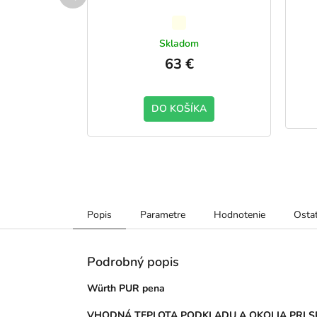
Priemerné
m
hodnotenie
Skladom
produktu
63 €
je
5,0
z
KA
DO KOŠÍKA
5
hviezdičiek.
Popis
Parametre
Hodnotenie
Ostat
Podrobný popis
Würth PUR pena
VHODNÁ TEPLOTA PODKLADU A OKOLIA PRI SP