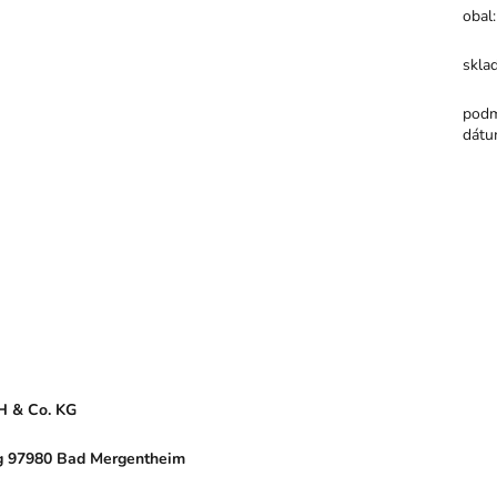
obal
:
skla
podm
dátu
H & Co. KG
erg 97980 Bad Mergentheim