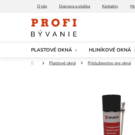
Prejsť
O nás
Doprava a platba
Kontakty
Mo
na
obsah
PLASTOVÉ OKNÁ
HLINÍKOVÉ OKNÁ
Domov
Plastové okná
Príslušenstvo pre okná