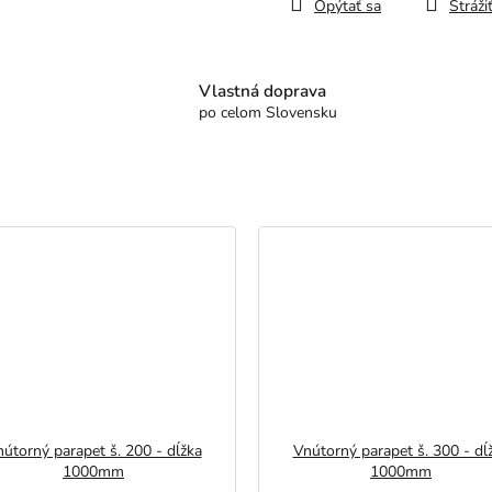
Opýtať sa
Stráži
Vlastná doprava
po celom Slovensku
útorný parapet š. 200 - dĺžka
Vnútorný parapet š. 300 - dĺ
1000mm
1000mm