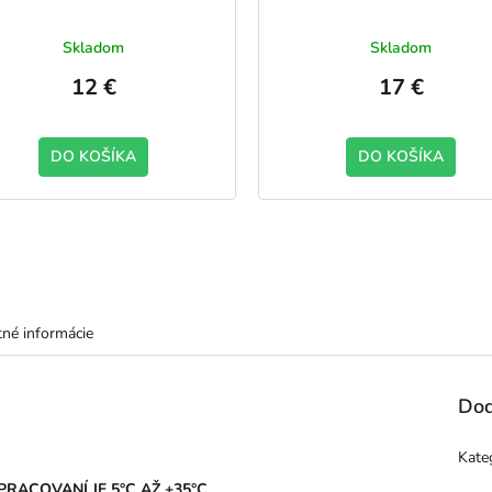
Skladom
Skladom
12 €
17 €
DO KOŠÍKA
DO KOŠÍKA
né informácie
Dod
Kate
RACOVANÍ JE 5°C AŽ +35°C