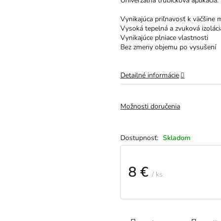
Univerzálna trubičková aplikácia.
hviezdičiek.
Vynikajúca priľnavosť k väčšine 
Vysoká tepelná a zvuková izoláci
Vynikajúce plniace vlastnosti
Bez zmeny objemu po vysušení
Detailné informácie
Možnosti doručenia
Skladom
8 €
/ ks
Jednotková
cena: