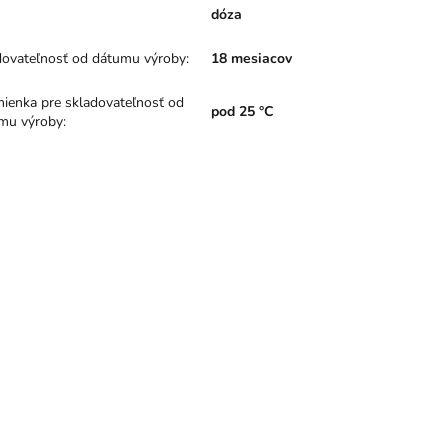
dóza
dovateľnosť od dátumu výroby
:
18 mesiacov
ienka pre skladovateľnosť od
pod 25 °C
mu výroby
: