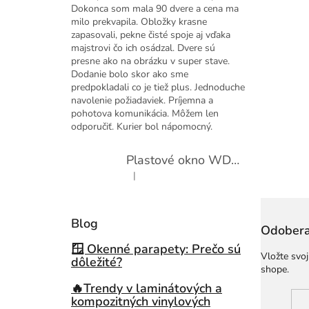
Dokonca som mala 90 dvere a cena ma
milo prekvapila. Obložky krasne
zapasovali, pekne čisté spoje aj vďaka
majstrovi čo ich osádzal. Dvere sú
presne ako na obrázku v super stave.
Dodanie bolo skor ako sme
predpokladali co je tiež plus. Jednoduche
navolenie požiadaviek. Príjemna a
pohotova komunikácia. Môžem len
odporučiť. Kurier bol nápomocný.
Plastové okno WDS 410x600 sklopné
|
Hodnotenie produktu je 5 z 5 hviezdičiek.
Blog
Odobera
🪟 Okenné parapety: Prečo sú
Vložte svo
dôležité?
shope.
🔥Trendy v laminátových a
kompozitných vinylových