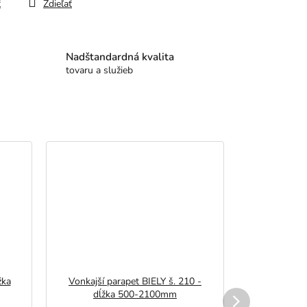
ť
Zdieľať
Nadštandardná kvalita
tovaru a služieb
žka
Vonkajší parapet BIELY š. 210 -
Balkónové
dĺžka 500-2100mm