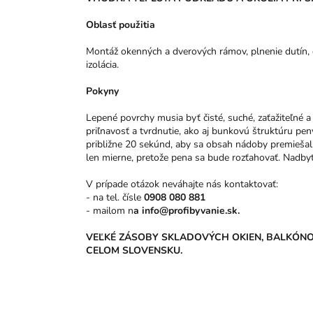
Oblasť použitia
Montáž okenných a dverových rámov, plnenie dutín, 
izolácia.
Pokyny
Lepené povrchy musia byť čisté, suché, zaťažiteľné 
priľnavosť a tvrdnutie, ako aj bunkovú štruktúru pe
približne 20 sekúnd, aby sa obsah nádoby premiešal.
len mierne, pretože pena sa bude rozťahovať. Nadb
V prípade otázok neváhajte nás kontaktovať:
- na tel. čísle
0
908 080 881
- mailom n
a info@profibyvanie.sk.
VEĽKÉ ZÁSOBY SKLADOVÝCH OKIEN, BALKÓN
CELOM SLOVENSKU.