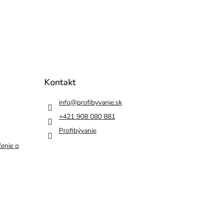
Kontakt
info
@
profibyvanie.sk
+421 908 080 881
Profibývanie
enie o