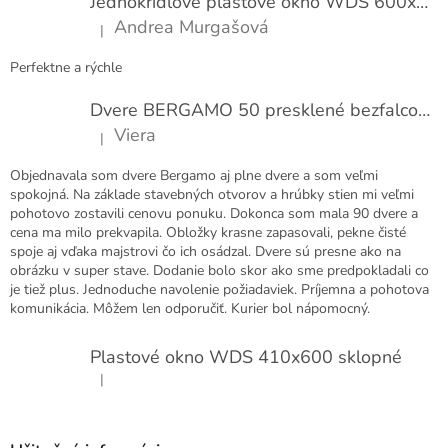
Jednokrídlové plastové okno WDS 600x1000
i
Andrea Murgašová
|
e
Hodnotenie produktu je 5 z 5 hviezdičiek.
Perfektne a rýchle
Dvere BERGAMO 50 presklené bezfalcové EXTRA
Viera
|
Hodnotenie produktu je 5 z 5 hviezdičiek.
Objednavala som dvere Bergamo aj plne dvere a som veľmi
spokojná. Na základe stavebných otvorov a hrúbky stien mi veľmi
pohotovo zostavili cenovu ponuku. Dokonca som mala 90 dvere a
cena ma milo prekvapila. Obložky krasne zapasovali, pekne čisté
spoje aj vďaka majstrovi čo ich osádzal. Dvere sú presne ako na
obrázku v super stave. Dodanie bolo skor ako sme predpokladali co
je tiež plus. Jednoduche navolenie požiadaviek. Príjemna a pohotova
komunikácia. Môžem len odporučiť. Kurier bol nápomocný.
Plastové okno WDS 410x600 sklopné
|
Hodnotenie produktu je 5 z 5 hviezdičiek.