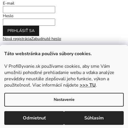
E-mail
Heslo
PRIHLÁSIŤ SA
Nová registrácia
Zabudnuté heslo
Táto webstránka používa súbory cookies.
V ProfiByvanie.sk používame cookies, aby sme Vám
umožnili pohodlné prehliadanie webu a vďaka analýze
prevádzky neustále zlepšovali jeho funkcie, výkon a
použiteľnosť. Viac informácií nájdete
>>> TU
.
Vytvoril Shoptet
|
Upravil Balkys
Nastavenie
Copyright 2026
ProfiByvanie.sk
. Všetky práva vyhradené.
Odmietnuť
Súhlasím
Upraviť nastavenie cookies
Prihláste sa do NEWSLETTRA a získajte zľavu na nákup.