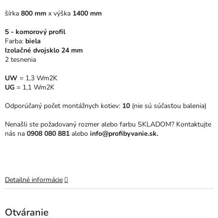
5
šírka
800 mm
x
výška
1400 mm
hviezdičiek.
5 - komorový profil
Farba:
biela
Izolačné dvojsklo 24 mm
2 tesnenia
UW
= 1,3 Wm2K
UG
= 1,1 Wm2K
Odporúčaný počet montážnych kotiev:
10
(nie sú súčasťou balenia)
Nenašli ste požadovaný rozmer alebo farbu SKLADOM? Kontaktujte
nás na
0908 080 881
alebo
info@profibyvanie.sk.
Detailné informácie
Otváranie