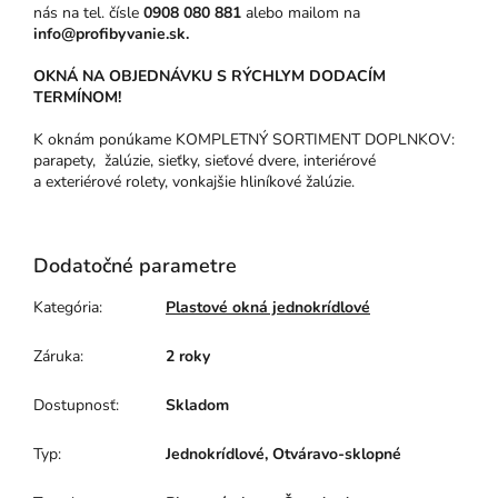
nás na tel. čísle
0908 080 881
alebo mailom na
info@profibyvanie.sk.
OKNÁ NA OBJEDNÁVKU S RÝCHLYM DODACÍM
TERMÍNOM!
K oknám ponúkame KOMPLETNÝ SORTIMENT DOPLNKOV:
parapety, žalúzie, sieťky, sieťové dvere, interiérové
a exteriérové rolety, vonkajšie hliníkové žalúzie.
Dodatočné parametre
Kategória
:
Plastové okná jednokrídlové
Záruka
:
2 roky
Dostupnosť
:
Skladom
Typ
:
Jednokrídlové, Otváravo-sklopné