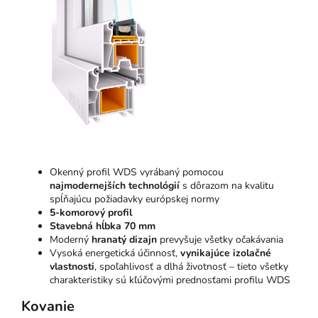
Okenný profil WDS vyrábaný pomocou
najmodernejších technológií
s dôrazom na kvalitu
spĺňajúcu požiadavky európskej normy
5-komorový profil
Stavebná hĺbka 70 mm
Moderný
hranatý dizajn
prevyšuje všetky očakávania
Vysoká energetická účinnosť,
vynikajúce izolačné
vlastnosti
, spoľahlivosť a dlhá životnosť – tieto všetky
charakteristiky sú kľúčovými prednosťami profilu WDS
Kovanie