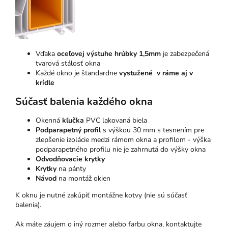
Vďaka
oceľovej výstuhe hrúbky 1,5mm
je zabezpečená
tvarová stálosť okna
Každé okno je štandardne
vystužené v ráme aj v
krídle
Súčasť balenia každého okna
Okenná
kľučka
PVC lakovaná biela
Podparapetný profil
s výškou 30 mm s tesnením pre
zlepšenie izolácie medzi rámom okna a profilom - výška
podparapetného profilu nie je zahrnutá do výšky okna
Odvodňovacie krytky
Krytky
na pánty
Návod
na montáž okien
K oknu je nutné zakúpiť montážne kotvy (nie sú súčasť
balenia).
Ak máte záujem o iný rozmer alebo farbu okna, kontaktujte