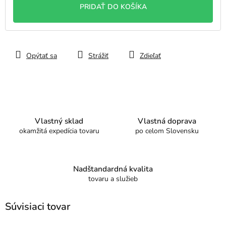
PRIDAŤ DO KOŠÍKA
Opýtať sa
Strážiť
Zdieľať
Vlastný sklad
Vlastná doprava
okamžitá expedícia tovaru
po celom Slovensku
Nadštandardná kvalita
tovaru a služieb
Súvisiaci tovar