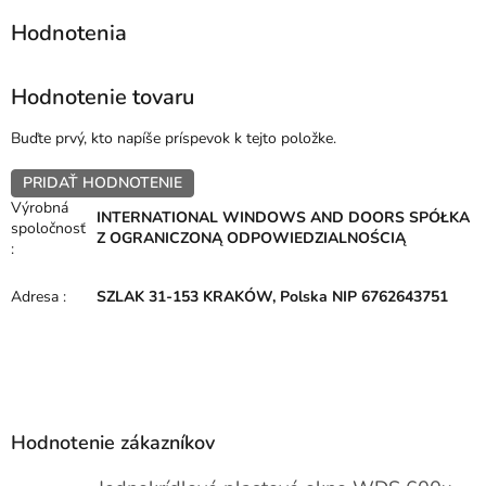
Hodnotenie tovaru
Buďte prvý, kto napíše príspevok k tejto položke.
PRIDAŤ HODNOTENIE
Výrobná
INTERNATIONAL WINDOWS AND DOORS SPÓŁKA
spoločnosť
Z OGRANICZONĄ ODPOWIEDZIALNOŚCIĄ
:
Adresa
:
SZLAK 31-153 KRAKÓW, Polska NIP 6762643751
Z
á
p
Hodnotenie zákazníkov
ä
t