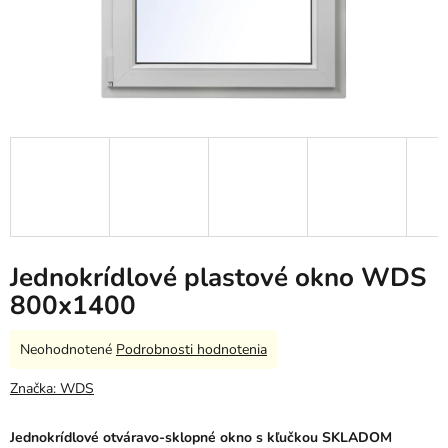
Jednokrídlové plastové okno WDS
800x1400
Priemerné
Neohodnotené
Podrobnosti hodnotenia
hodnotenie
produktu
Značka:
WDS
je
0,0
Jednokrídlové otváravo-sklopné okno s kľučkou SKLADOM
z