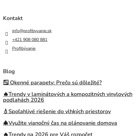
Kontakt
info
@
profibyvanie.sk
+421 908 080 881
Profibývanie
Blog
🪟 Okenné parapety: Prečo sú dôležité?
🔥Trendy v laminátových a kompozitných vinylových
podlahách 2026
💧Spoľahlivé riešenie do vlhkých priestorov
🎄Využite vianočný čas na plánovanie domova
🔥Trendy na 2026 pre Váš rozpočet