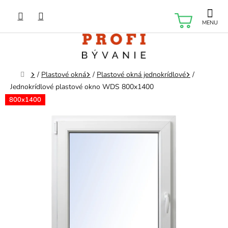
Prejsť
na
NÁKU
obsah
KOŠÍK
Domov
/
Plastové okná
/
Plastové okná jednokrídlové
/
Jednokrídlové plastové okno WDS 800x1400
800x1400