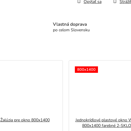
Opýtať sa
Stráži
Vlastná doprava
po celom Slovensku
800x1400
Žalúzia pre okno 800x1400
Jednokrídlové plastové okno
800x1400 farebné 2-SKL