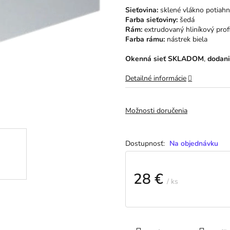
hviezdičiek.
Sieťovina:
sklené vlákno potiah
Farba sieťoviny:
šedá
Rám:
extrudovaný hliníkový profi
Farba rámu:
nástrek biela
Okenná sieť SKLADOM
,
dodani
Detailné informácie
Možnosti doručenia
Na objednávku
28 €
/ ks
Jednotková
cena: