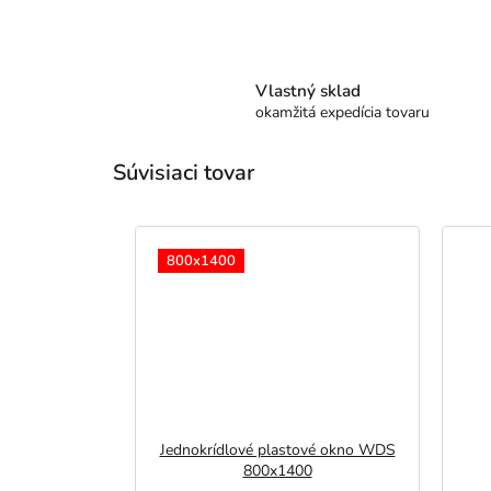
Vlastný sklad
okamžitá expedícia tovaru
Súvisiaci tovar
800x1400
Jednokrídlové plastové okno WDS
800x1400