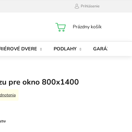
Prihlásenie
NÁKUPNÝ
Prázdny košík
KOŠÍK
RIÉROVÉ DVERE
PODLAHY
GARÁŽOVÉ BRÁ
yzu pre okno 800x1400
dnotenia
yzu