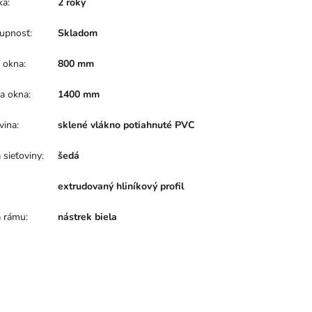
ka
:
2 roky
upnosť
:
Skladom
a okna
:
800 mm
a okna
:
1400 mm
vina
:
sklené vlákno potiahnuté PVC
 sieťoviny
:
šedá
extrudovaný hliníkový profil
a rámu
:
nástrek biela