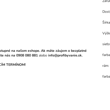
Záru
Dost
Šírk
Výšk
sieťo
stupné na našom eshope. Ak máte záujem o bezplatné
farba
jte nás na
0908 080 881
alebo
info@profibyvanie.sk.
ÍM TERMÍNOM!
rám
:
farb