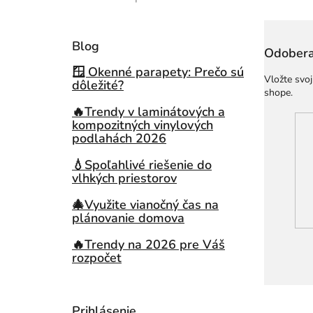
Hodnotenie produktu je 5 z 5 hviezdičiek.
Blog
Odobera
🪟 Okenné parapety: Prečo sú
Vložte svo
dôležité?
shope.
🔥Trendy v laminátových a
kompozitných vinylových
podlahách 2026
💧Spoľahlivé riešenie do
vlhkých priestorov
🎄Využite vianočný čas na
plánovanie domova
🔥Trendy na 2026 pre Váš
rozpočet
Prihlásenie