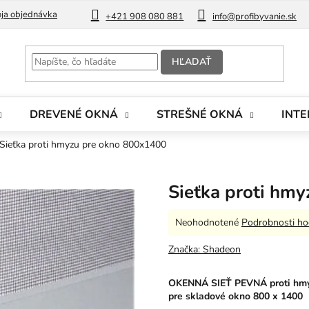
ja objednávka
Blog
+421 908 080 881
info@profibyvanie.sk
HĽADAŤ
DREVENÉ OKNÁ
STREŠNÉ OKNÁ
INTE
Sieťka proti hmyzu pre okno 800x1400
Sieťka proti hm
Priemerné
Neohodnotené
Podrobnosti ho
hodnotenie
produktu
Značka:
Shadeon
je
0,0
OKENNÁ SIEŤ PEVNÁ
proti hm
z
pre skladové okno 800 x 1400
5