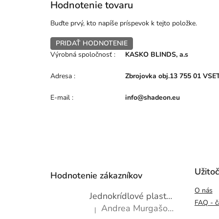
Hodnotenie tovaru
Buďte prvý, kto napíše príspevok k tejto položke.
PRIDAŤ HODNOTENIE
Výrobná spoločnosť
:
KASKO BLINDS, a.s
Adresa
:
Zbrojovka obj.13 755 01 VSE
E-mail
:
info@shadeon.eu
Z
á
p
Užito
Hodnotenie zákazníkov
ä
O nás
t
Jednokrídlové plastové okno WDS 600x1000
i
FAQ - č
Andrea Murgašová
|
e
Hodnotenie produktu je 5 z 5 hviezdičiek.