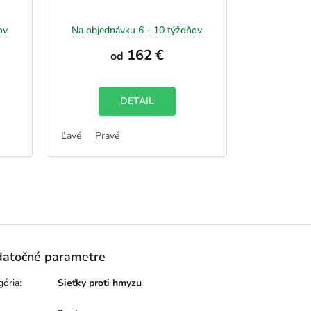
ov
Na objednávku 6 - 10 týždňov
162 €
od
DETAIL
Ľavé
Pravé
atočné parametre
gória
:
Sieťky proti hmyzu