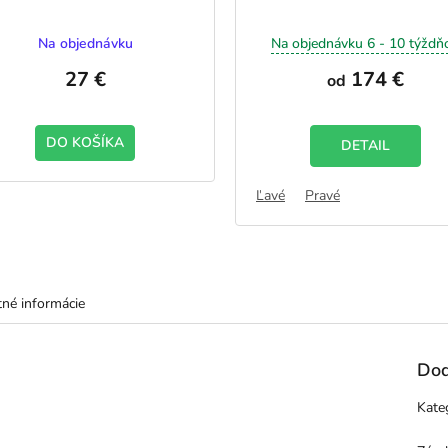
Na objednávku
Na objednávku 6 - 10 týždň
27 €
174 €
od
DO KOŠÍKA
DETAIL
Ľavé
Pravé
né informácie
Dod
Kate