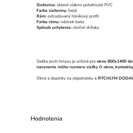
Sieťovina:
sklené vlákno potiahnuté PVC
Farba sieťoviny:
šedá
Rám:
extrudovaný hliníkový profil
Farba rámu:
nástrek biela
Spôsob uchytenia:
otočné držiaky
Sieťka proti hmyzu je určená pre
okno 800x1400 do
nacenenie iného rozmeru sieťky či okna, kontaktu
Okná a doplnky na objednávku
s RÝCHLYM DODAC