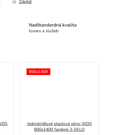
ť
Zdieľať
Nadštandardná kvalita
tovaru a služieb
800x1400
 WDS
Jednokrídlové plastové okno WDS
O
800x1400 farebné 3-SKLO