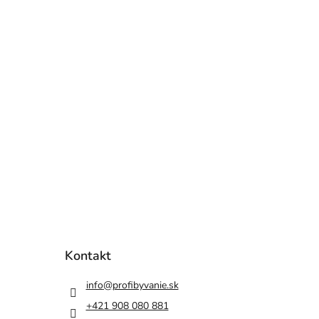
Kontakt
info
@
profibyvanie.sk
+421 908 080 881