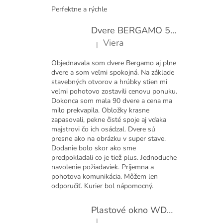
Perfektne a rýchle
Dvere BERGAMO 50 presklené bezfalcové EXTRA
Viera
|
Hodnotenie produktu je 5 z 5 hviezdičiek.
Objednavala som dvere Bergamo aj plne
dvere a som veľmi spokojná. Na základe
stavebných otvorov a hrúbky stien mi
veľmi pohotovo zostavili cenovu ponuku.
Dokonca som mala 90 dvere a cena ma
milo prekvapila. Obložky krasne
zapasovali, pekne čisté spoje aj vďaka
majstrovi čo ich osádzal. Dvere sú
presne ako na obrázku v super stave.
Dodanie bolo skor ako sme
predpokladali co je tiež plus. Jednoduche
navolenie požiadaviek. Príjemna a
pohotova komunikácia. Môžem len
odporučiť. Kurier bol nápomocný.
Plastové okno WDS 410x600 sklopné
|