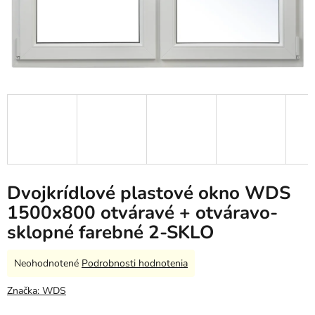
Dvojkrídlové plastové okno WDS
1500x800 otváravé + otváravo-
sklopné farebné 2-SKLO
Priemerné
Neohodnotené
Podrobnosti hodnotenia
hodnotenie
produktu
Značka:
WDS
je