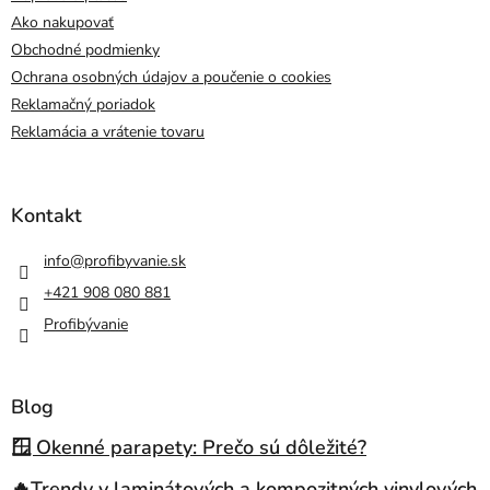
Ako nakupovať
Obchodné podmienky
Ochrana osobných údajov a poučenie o cookies
Reklamačný poriadok
Reklamácia a vrátenie tovaru
Kontakt
info
@
profibyvanie.sk
+421 908 080 881
Profibývanie
Blog
🪟 Okenné parapety: Prečo sú dôležité?
🔥Trendy v laminátových a kompozitných vinylových