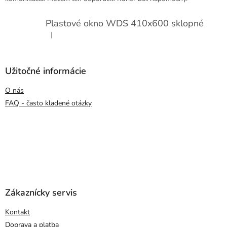
Plastové okno WDS 410x600 sklopné
|
Hodnotenie produktu je 5 z 5 hviezdičiek.
Užitočné informácie
O nás
FAQ - často kladené otázky
Zákaznícky servis
Kontakt
Doprava a platba