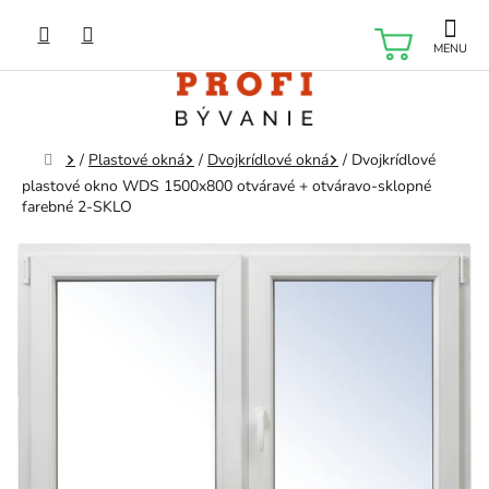
Prejsť
na
NÁKU
obsah
KOŠÍK
Domov
/
Plastové okná
/
Dvojkrídlové okná
/
Dvojkrídlové
plastové okno WDS 1500x800 otváravé + otváravo-sklopné
farebné 2-SKLO