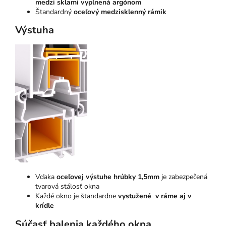
medzi sklami vyplnená argónom
Štandardný
oceľový medzisklenný rámik
Výstuha
Vďaka
oceľovej výstuhe hrúbky 1,5mm
je zabezpečená
tvarová stálosť okna
Každé okno je štandardne
vystužené v ráme aj v
krídle
Súčasť balenia každého okna