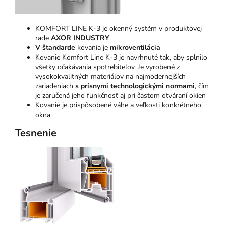
KOMFORT LINE K-3 je okenný systém v produktovej
rade
AXOR INDUSTRY
V štandarde
kovania je
mikroventilácia
Kovanie Komfort Line K-3 je navrhnuté tak, aby splnilo
všetky očakávania spotrebiteľov. Je vyrobené z
vysokokvalitných materiálov na najmodernejších
zariadeniach
s prísnymi technologickými normami
, čím
je zaručená jeho funkčnosť aj pri častom otváraní okien
Kovanie je prispôsobené váhe a veľkosti konkrétneho
okna
Tesnenie