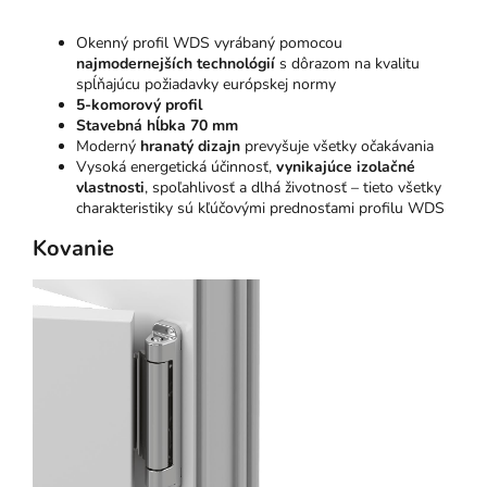
Okenný profil WDS vyrábaný pomocou
najmodernejších technológií
s dôrazom na kvalitu
spĺňajúcu požiadavky európskej normy
5-komorový profil
Stavebná hĺbka 70 mm
Moderný
hranatý dizajn
prevyšuje všetky očakávania
Vysoká energetická účinnosť,
vynikajúce izolačné
vlastnosti
, spoľahlivosť a dlhá životnosť – tieto všetky
charakteristiky sú kľúčovými prednosťami profilu WDS
Kovanie