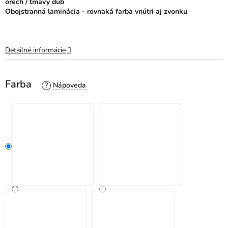
orech / tmavý dub
Obojstranná laminácia - rovnaká farba vnútri aj zvonku
Detailné informácie
Farba
?