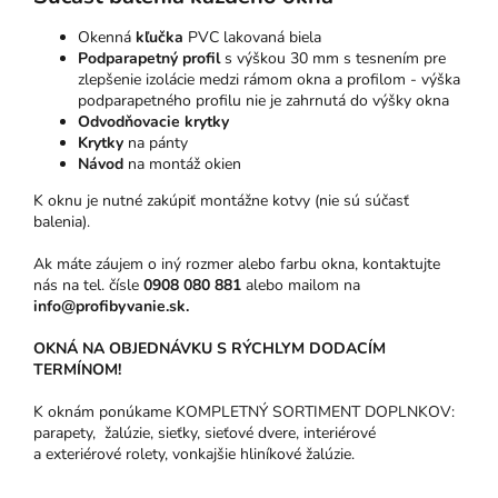
Okenná
kľučka
PVC lakovaná biela
Podparapetný profil
s výškou 30 mm s tesnením pre
zlepšenie izolácie medzi rámom okna a profilom - výška
podparapetného profilu nie je zahrnutá do výšky okna
Odvodňovacie krytky
Krytky
na pánty
Návod
na montáž okien
K oknu je nutné zakúpiť montážne kotvy (nie sú súčasť
balenia).
Ak máte záujem o iný rozmer alebo farbu okna, kontaktujte
nás na tel. čísle
0908 080 881
alebo mailom na
info@profibyvanie.sk.
OKNÁ NA OBJEDNÁVKU S RÝCHLYM DODACÍM
TERMÍNOM!
K oknám ponúkame KOMPLETNÝ SORTIMENT DOPLNKOV:
parapety, žalúzie, sieťky, sieťové dvere, interiérové
a exteriérové rolety, vonkajšie hliníkové žalúzie.