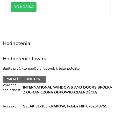
DO KOŠÍKA
TRANNÁ laminácia ZVONKU - ZLATÝ DUB
JEDNOSTRANNÁ laminá
Hodnotenie tovaru
Buďte prvý, kto napíše príspevok k tejto položke.
PRIDAŤ HODNOTENIE
Výrobná
INTERNATIONAL WINDOWS AND DOORS SPÓŁKA
spoločnosť
Z OGRANICZONĄ ODPOWIEDZIALNOŚCIĄ
:
Adresa
:
SZLAK 31-153 KRAKÓW, Polska NIP 6762643751