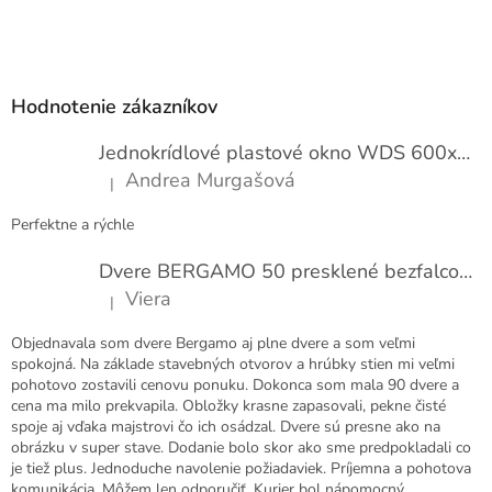
Z
á
p
Hodnotenie zákazníkov
ä
t
Jednokrídlové plastové okno WDS 600x1000
i
Andrea Murgašová
|
e
Hodnotenie produktu je 5 z 5 hviezdičiek.
Perfektne a rýchle
Dvere BERGAMO 50 presklené bezfalcové EXTRA
Viera
|
Hodnotenie produktu je 5 z 5 hviezdičiek.
Objednavala som dvere Bergamo aj plne dvere a som veľmi
spokojná. Na základe stavebných otvorov a hrúbky stien mi veľmi
pohotovo zostavili cenovu ponuku. Dokonca som mala 90 dvere a
cena ma milo prekvapila. Obložky krasne zapasovali, pekne čisté
spoje aj vďaka majstrovi čo ich osádzal. Dvere sú presne ako na
obrázku v super stave. Dodanie bolo skor ako sme predpokladali co
je tiež plus. Jednoduche navolenie požiadaviek. Príjemna a pohotova
komunikácia. Môžem len odporučiť. Kurier bol nápomocný.