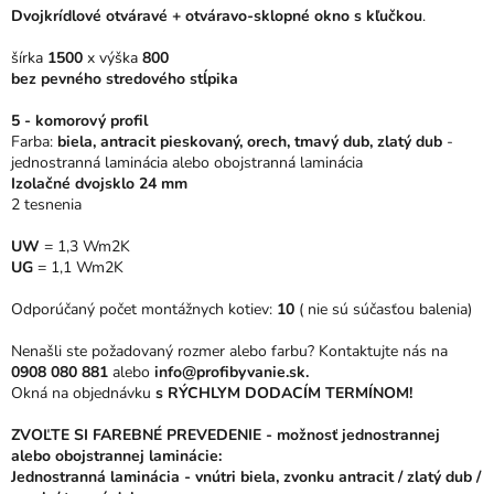
0,0
Dvojkrídlové otváravé + otváravo-sklopné okno s kľučkou
.
z
5
šírka
1500
x výška
800
hviezdičiek.
bez pevného stredového stĺpika
5 - komorový profil
Farba:
biela, antracit pieskovaný, orech, tmavý dub, zlatý dub
-
jednostranná laminácia alebo obojstranná laminácia
Izolačné dvojsklo 24 mm
2 tesnenia
UW
= 1,3 Wm2K
UG
= 1,1 Wm2K
Odporúčaný počet montážnych kotiev:
10
( nie sú súčasťou balenia)
Nenašli ste požadovaný rozmer alebo farbu? Kontaktujte nás na
0908 080 881
alebo
info@profibyvanie.sk.
Okná na objednávku
s RÝCHLYM DODACÍM TERMÍNOM!
ZVOĽTE SI FAREBNÉ PREVEDENIE - možnosť jednostrannej
alebo obojstrannej laminácie:
Jednostranná laminácia - vnútri biela, zvonku antracit / zlatý dub /