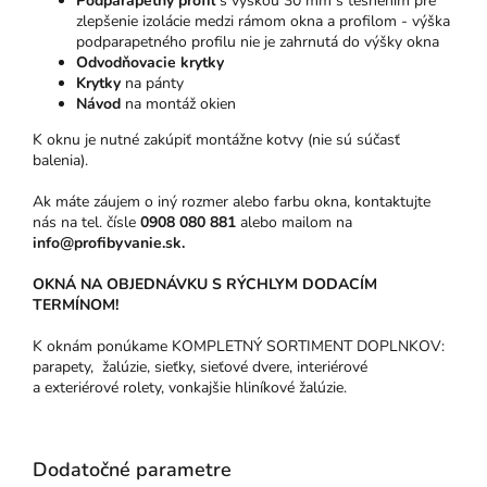
Podparapetný profil
s výškou 30 mm s tesnením pre
zlepšenie izolácie medzi rámom okna a profilom - výška
podparapetného profilu nie je zahrnutá do výšky okna
Odvodňovacie krytky
Krytky
na pánty
Návod
na montáž okien
K oknu je nutné zakúpiť montážne kotvy (nie sú súčasť
balenia).
Ak máte záujem o iný rozmer alebo farbu okna, kontaktujte
nás na tel. čísle
0908 080 881
alebo mailom na
info@profibyvanie.sk.
OKNÁ NA OBJEDNÁVKU S RÝCHLYM DODACÍM
TERMÍNOM!
K oknám ponúkame KOMPLETNÝ SORTIMENT DOPLNKOV:
parapety, žalúzie, sieťky, sieťové dvere, interiérové
a exteriérové rolety, vonkajšie hliníkové žalúzie.
Dodatočné parametre