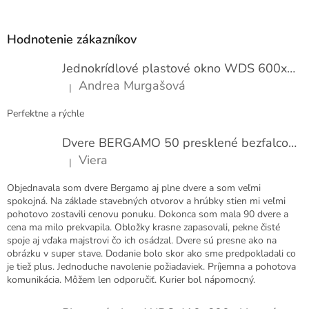
Z
á
p
Hodnotenie zákazníkov
ä
t
Jednokrídlové plastové okno WDS 600x1000
i
Andrea Murgašová
|
e
Hodnotenie produktu je 5 z 5 hviezdičiek.
Perfektne a rýchle
Dvere BERGAMO 50 presklené bezfalcové EXTRA
Viera
|
Hodnotenie produktu je 5 z 5 hviezdičiek.
Objednavala som dvere Bergamo aj plne dvere a som veľmi
spokojná. Na základe stavebných otvorov a hrúbky stien mi veľmi
pohotovo zostavili cenovu ponuku. Dokonca som mala 90 dvere a
cena ma milo prekvapila. Obložky krasne zapasovali, pekne čisté
spoje aj vďaka majstrovi čo ich osádzal. Dvere sú presne ako na
obrázku v super stave. Dodanie bolo skor ako sme predpokladali co
je tiež plus. Jednoduche navolenie požiadaviek. Príjemna a pohotova
komunikácia. Môžem len odporučiť. Kurier bol nápomocný.