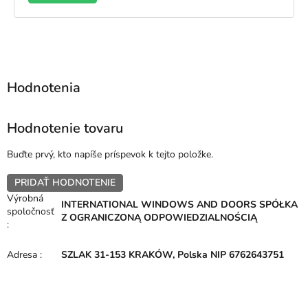
TRANNÁ laminácia ZVONKU - ZLATÝ DUB
JEDNOSTRANNÁ laminá
Hodnotenie tovaru
Buďte prvý, kto napíše príspevok k tejto položke.
PRIDAŤ HODNOTENIE
Výrobná
INTERNATIONAL WINDOWS AND DOORS SPÓŁKA
spoločnosť
Z OGRANICZONĄ ODPOWIEDZIALNOŚCIĄ
:
Adresa
:
SZLAK 31-153 KRAKÓW, Polska NIP 6762643751