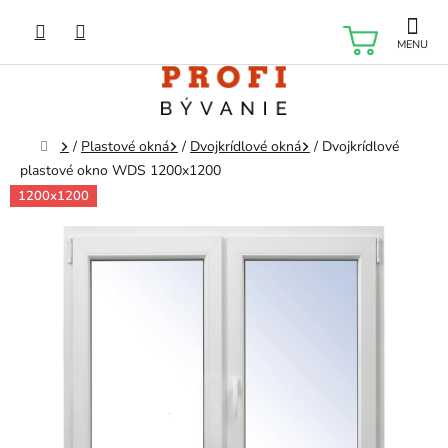
Prejsť
na
NÁKU
obsah
KOŠÍK
Domov
/
Plastové okná
/
Dvojkrídlové okná
/
Dvojkrídlové
plastové okno WDS 1200x1200
1200x1200