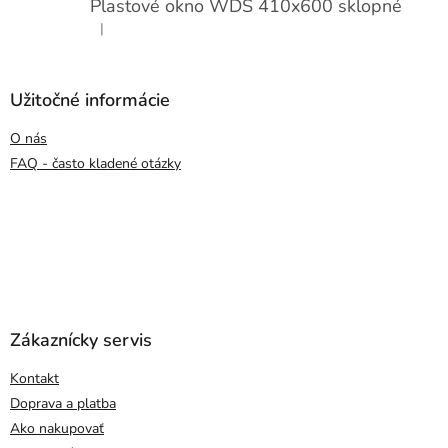
Plastové okno WDS 410x600 sklopné
|
Hodnotenie produktu je 5 z 5 hviezdičiek.
Užitočné informácie
O nás
FAQ - často kladené otázky
Zákaznícky servis
Kontakt
Doprava a platba
Ako nakupovať