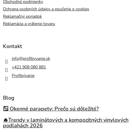
Obchodné podmienky
Ochrana osobných údajov a poučenie o cookies
Reklamačný poriadok
Reklamácia a vrátenie tovaru
Kontakt
info
@
profibyvanie.sk
+421 908 080 881
Profibývanie
Blog
🪟 Okenné parapety: Prečo sú dôležité?
🔥Trendy v laminátových a kompozitných vinylových
podlahách 2026