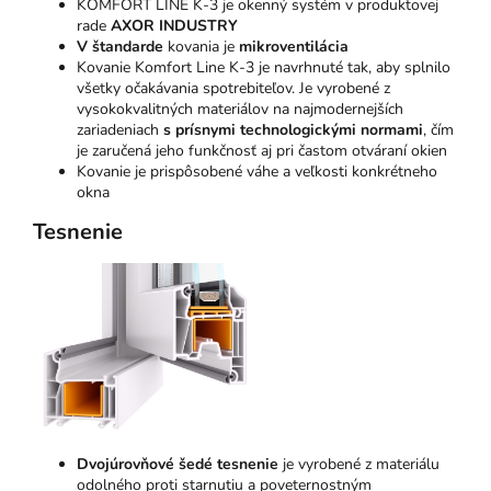
KOMFORT LINE K-3 je okenný systém v produktovej
rade
AXOR INDUSTRY
V štandarde
kovania je
mikroventilácia
Kovanie Komfort Line K-3 je navrhnuté tak, aby splnilo
všetky očakávania spotrebiteľov. Je vyrobené z
vysokokvalitných materiálov na najmodernejších
zariadeniach
s prísnymi technologickými normami
, čím
je zaručená jeho funkčnosť aj pri častom otváraní okien
Kovanie je prispôsobené váhe a veľkosti konkrétneho
okna
Tesnenie
Dvojúrovňové šedé tesnenie
je vyrobené z materiálu
odolného proti starnutiu a poveternostným