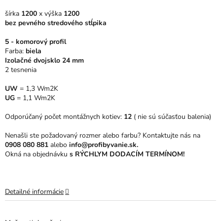
5
šírka
1200
x výška
1200
hviezdičiek.
bez pevného stredového stĺpika
5 - komorový profil
Farba:
biela
Izolačné dvojsklo 24 mm
2 tesnenia
UW
= 1,3 Wm2K
UG
= 1,1 Wm2K
Odporúčaný počet montážnych kotiev:
12
( nie sú súčasťou balenia)
Nenašli ste požadovaný rozmer alebo farbu? Kontaktujte nás na
0908 080 881
alebo
info@profibyvanie.sk.
Okná na objednávku
s RÝCHLYM DODACÍM TERMÍNOM!
Detailné informácie