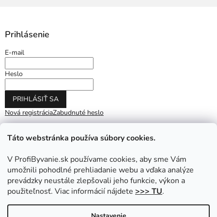
Prihlásenie
E-mail
Heslo
PRIHLÁSIŤ SA
Nová registrácia
Zabudnuté heslo
Táto webstránka používa súbory cookies.
V ProfiByvanie.sk používame cookies, aby sme Vám
umožnili pohodlné prehliadanie webu a vďaka analýze
prevádzky neustále zlepšovali jeho funkcie, výkon a
použiteľnosť. Viac informácií nájdete
>>> TU
.
Vytvoril Shoptet
|
Upravil Balkys
Nastavenie