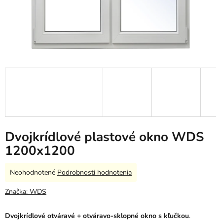
Dvojkrídlové plastové okno WDS
1200x1200
Priemerné
Neohodnotené
Podrobnosti hodnotenia
hodnotenie
produktu
Značka:
WDS
je
0,0
Dvojkrídlové otváravé + otváravo-sklopné okno s kľučkou
.
z